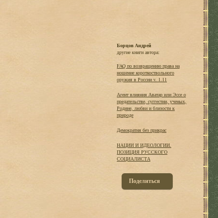
Борцов Андрей
другие книги автора:
FAQ по возвращению права на
ношение короткоствольного
оружия в России v. 1.11
Агент влияния Аватар или Эссе о
предательстве, суггестии, ученых,
Родине, любви и близости к
природе
Демократия без прикрас
НАЦИИ И ИДЕОЛОГИИ.
ПОЗИЦИЯ РУССКОГО
СОЦИАЛИСТА
Поделиться