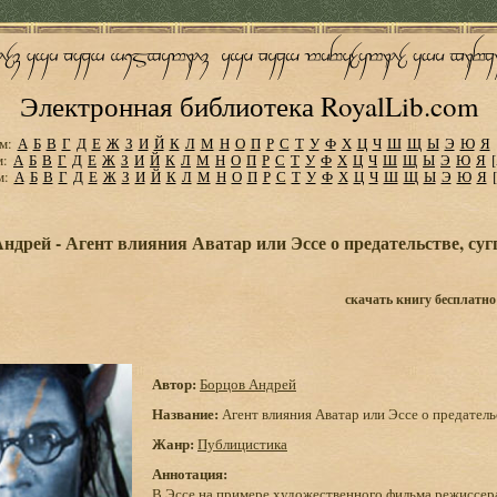
Электронная библиотека RoyalLib.com
м:
А
Б
В
Г
Д
Е
Ж
З
И
Й
К
Л
М
Н
О
П
Р
С
Т
У
Ф
Х
Ц
Ч
Ш
Щ
Ы
Э
Ю
Я
м:
А
Б
В
Г
Д
Е
Ж
З
И
Й
К
Л
М
Н
О
П
Р
С
Т
У
Ф
Х
Ц
Ч
Ш
Щ
Ы
Э
Ю
Я
м:
А
Б
В
Г
Д
Е
Ж
З
И
Й
К
Л
М
Н
О
П
Р
С
Т
У
Ф
Х
Ц
Ч
Ш
Щ
Ы
Э
Ю
Я
ндрей - Агент влияния Аватар или Эссе о предательстве, суг
скачать книгу бесплатно
Автор:
Борцов Андрей
Название:
Агент влияния Аватар или Эссе о предательс
Жанр:
Публицистика
Аннотация:
В Эссе на примере художественного фильма режиссер