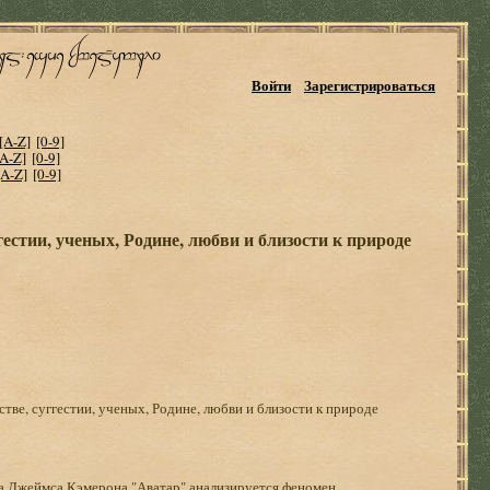
Войти
Зарегистрироваться
[A-Z]
[0-9]
[A-Z]
[0-9]
[A-Z]
[0-9]
гестии, ученых, Родине, любви и близости к природе
тве, суггестии, ученых, Родине, любви и близости к природе
а Джеймса Кэмерона "Аватар" анализируется феномен