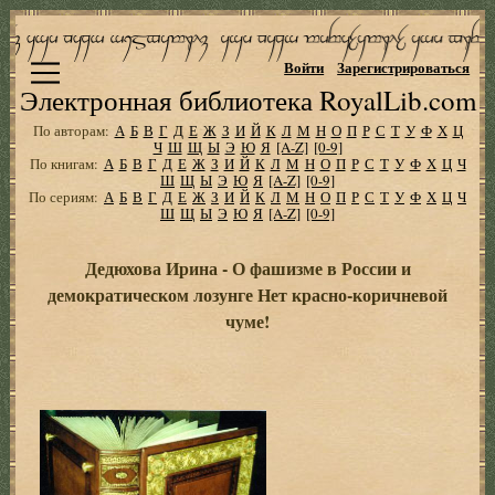
Войти
Зарегистрироваться
Электронная библиотека RoyalLib.com
По авторам:
А
Б
В
Г
Д
Е
Ж
З
И
Й
К
Л
М
Н
О
П
Р
С
Т
У
Ф
Х
Ц
Ч
Ш
Щ
Ы
Э
Ю
Я
[A-Z]
[0-9]
По книгам:
А
Б
В
Г
Д
Е
Ж
З
И
Й
К
Л
М
Н
О
П
Р
С
Т
У
Ф
Х
Ц
Ч
Ш
Щ
Ы
Э
Ю
Я
[A-Z]
[0-9]
По сериям:
А
Б
В
Г
Д
Е
Ж
З
И
Й
К
Л
М
Н
О
П
Р
С
Т
У
Ф
Х
Ц
Ч
Ш
Щ
Ы
Э
Ю
Я
[A-Z]
[0-9]
Дедюхова Ирина - О фашизме в России и
демократическом лозунге Нет красно-коричневой
чуме!