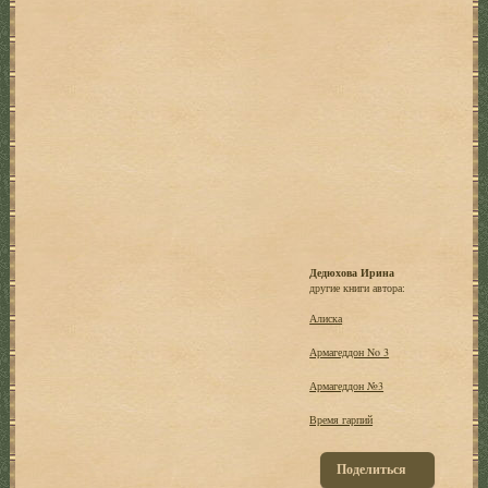
Дедюхова Ирина
другие книги автора:
Алиска
Армагеддон No 3
Армагеддон №3
Время гарпий
Поделиться