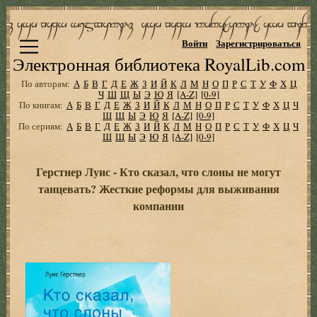
Войти
Зарегистрироваться
Электронная библиотека RoyalLib.com
По авторам:
А
Б
В
Г
Д
Е
Ж
З
И
Й
К
Л
М
Н
О
П
Р
С
Т
У
Ф
Х
Ц
Ч
Ш
Щ
Ы
Э
Ю
Я
[A-Z]
[0-9]
По книгам:
А
Б
В
Г
Д
Е
Ж
З
И
Й
К
Л
М
Н
О
П
Р
С
Т
У
Ф
Х
Ц
Ч
Ш
Щ
Ы
Э
Ю
Я
[A-Z]
[0-9]
По сериям:
А
Б
В
Г
Д
Е
Ж
З
И
Й
К
Л
М
Н
О
П
Р
С
Т
У
Ф
Х
Ц
Ч
Ш
Щ
Ы
Э
Ю
Я
[A-Z]
[0-9]
Герстнер Луис - Кто сказал, что слоны не могут
танцевать? Жесткие реформы для выживания
компании