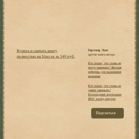
Купить и скачать книгу
Герстнер Луис
другие книги автора:
полностью на litres.ru за 349 руб.
Кто сказал, что слоны не
могут танцевать? Жесткие
реформы для выживания
компании
Кто сказал, что слоны не
умеют танцевать?
Возрождение корпорации
IBM: взгляд изнутри
Поделиться