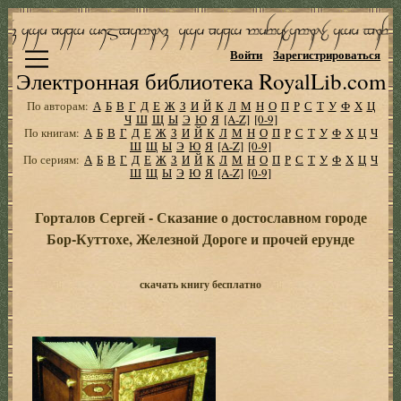
Войти
Зарегистрироваться
Электронная библиотека RoyalLib.com
По авторам:
А
Б
В
Г
Д
Е
Ж
З
И
Й
К
Л
М
Н
О
П
Р
С
Т
У
Ф
Х
Ц
Ч
Ш
Щ
Ы
Э
Ю
Я
[A-Z]
[0-9]
По книгам:
А
Б
В
Г
Д
Е
Ж
З
И
Й
К
Л
М
Н
О
П
Р
С
Т
У
Ф
Х
Ц
Ч
Ш
Щ
Ы
Э
Ю
Я
[A-Z]
[0-9]
По сериям:
А
Б
В
Г
Д
Е
Ж
З
И
Й
К
Л
М
Н
О
П
Р
С
Т
У
Ф
Х
Ц
Ч
Ш
Щ
Ы
Э
Ю
Я
[A-Z]
[0-9]
Горталов Сергей - Сказание о достославном городе
Бор-Куттохе, Железной Дороге и прочей ерунде
скачать книгу бесплатно