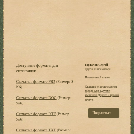
Доступные форматы для
Горталов Сергей
другие книги автора:
скачивания:
Похмельный шарик
Скачать в формате FB2
(Размер: 5
Кб)
Сказание о достославном
городе Бор-Куттохе,
Железной Дороге и прочей
Скачать в формате DOC
(Размер:
ерунде
5кб)
Поделиться
Скачать в формате RTF
(Размер:
5кб)
Скачать в формате TXT
(Размер: