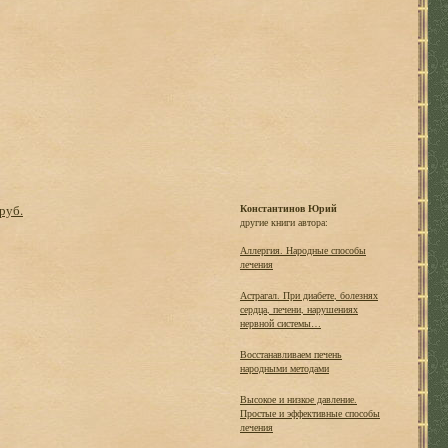
 руб.
Константинов Юрий
другие книги автора:
Аллергия. Народные способы
лечения
Астрагал. При диабете, болезнях
сердца, печени, нарушениях
нервной системы…
Восстанавливаем печень
народными методами
Высокое и низкое давление.
Простые и эффективные способы
лечения