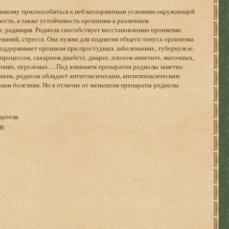
рганизму приспособиться к неблагоприятным условиям окружающей
сть, а также устойчивость организма к различным
ы, радиация. Родиола способствует восстановлению организма:
еваний, стресса. Она нужна для поднятия общего тонуса организма
поддерживает организм при простудных заболеваниях, туберкулезе,
роцессов, сахарном диабете, диарее, плохом аппетите, маточных,
ениях, переломах… Под влиянием препаратов родиолы заметно
шень, родиола обладает антитоксическим, антигипоксическим
чным болезням. Но в отличие от женьшеня препараты родиолы
дателя.
ги
.