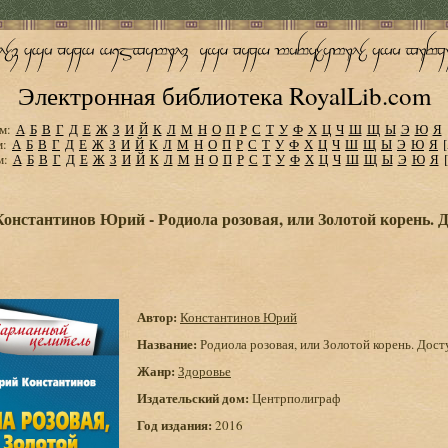
Электронная библиотека RoyalLib.com
м:
А
Б
В
Г
Д
Е
Ж
З
И
Й
К
Л
М
Н
О
П
Р
С
Т
У
Ф
Х
Ц
Ч
Ш
Щ
Ы
Э
Ю
Я
м:
А
Б
В
Г
Д
Е
Ж
З
И
Й
К
Л
М
Н
О
П
Р
С
Т
У
Ф
Х
Ц
Ч
Ш
Щ
Ы
Э
Ю
Я
м:
А
Б
В
Г
Д
Е
Ж
З
И
Й
К
Л
М
Н
О
П
Р
С
Т
У
Ф
Х
Ц
Ч
Ш
Щ
Ы
Э
Ю
Я
Константинов Юрий - Родиола розовая, или Золотой корень. 
Автор:
Константинов Юрий
Название:
Родиола розовая, или Золотой корень. Дост
Жанр:
Здоровье
Издательский дом:
Центрполиграф
Год издания:
2016