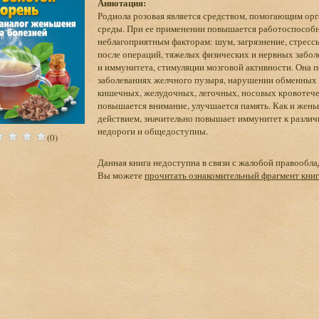
Аннотация:
Родиола розовая является средством, помогающим о
среды. При ее применении повышается работоспособно
неблагоприятным факторам: шум, загрязнение, стресс
после операций, тяжелых физических и нервных забол
и иммунитета, стимуляции мозговой активности. Она 
заболеваниях желчного пузыря, нарушении обменных п
кишечных, желудочных, легочных, носовых кровотеч
повышается внимание, улучшается память. Как и жень
действием, значительно повышает иммунитет к разли
недороги и общедоступны.
(0)
Данная книга недоступна в связи с жалобой правообла
Вы можете
прочитать ознакомительный фрагмент кни