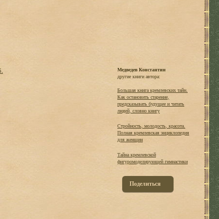
б.
Медведев Константин
другие книги автора:
Большая книга кремлевских тайн.
Как остановить старение,
предсказывать будущее и читать
людей, словно книгу
Стройность, молодость, красота.
Полная кремлевская энциклопедия
для женщин
Тайна кремлевской
фигуромоделирующей гимнастики
Поделиться