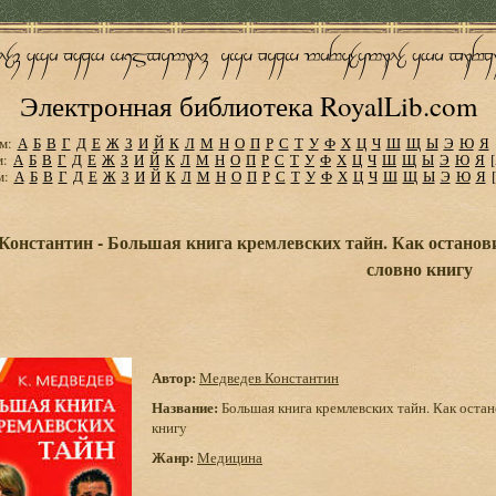
Электронная библиотека RoyalLib.com
м:
А
Б
В
Г
Д
Е
Ж
З
И
Й
К
Л
М
Н
О
П
Р
С
Т
У
Ф
Х
Ц
Ч
Ш
Щ
Ы
Э
Ю
Я
м:
А
Б
В
Г
Д
Е
Ж
З
И
Й
К
Л
М
Н
О
П
Р
С
Т
У
Ф
Х
Ц
Ч
Ш
Щ
Ы
Э
Ю
Я
м:
А
Б
В
Г
Д
Е
Ж
З
И
Й
К
Л
М
Н
О
П
Р
С
Т
У
Ф
Х
Ц
Ч
Ш
Щ
Ы
Э
Ю
Я
Константин - Большая книга кремлевских тайн. Как останови
словно книгу
Автор:
Медведев Константин
Название:
Большая книга кремлевских тайн. Как остан
книгу
Жанр:
Медицина