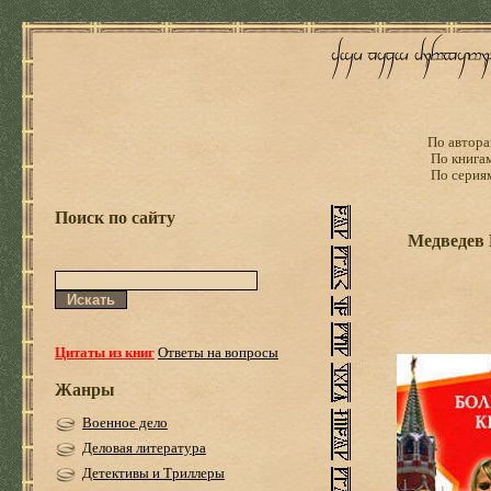
По автора
По книга
По серия
Поиск по сайту
Медведев 
Цитаты из книг
Ответы на вопросы
Жанры
Военное дело
Деловая литература
Детективы и Триллеры