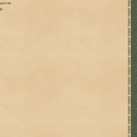
дателя.
ги
.