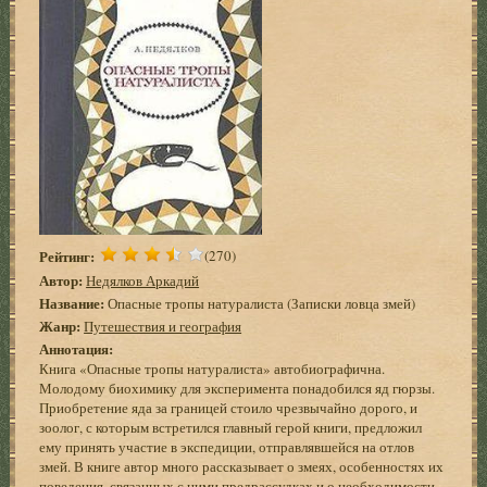
Рейтинг:
(270)
Автор:
Недялков Аркадий
Название:
Опасные тропы натуралиста (Записки ловца змей)
Жанр:
Путешествия и география
Аннотация:
Книга «Опасные тропы натуралиста» автобиографична.
Молодому биохимику для эксперимента понадобился яд гюрзы.
Приобретение яда за границей стоило чрезвычайно дорого, и
зоолог, с которым встретился главный герой книги, предложил
ему принять участие в экспедиции, отправлявшейся на отлов
змей. В книге автор много рассказывает о змеях, особенностях их
поведения, связанных с ними предрассудках и о необходимости