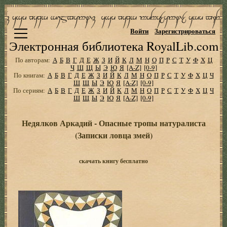
Войти
Зарегистрироваться
Электронная библиотека RoyalLib.com
По авторам:
А
Б
В
Г
Д
Е
Ж
З
И
Й
К
Л
М
Н
О
П
Р
С
Т
У
Ф
Х
Ц
Ч
Ш
Щ
Ы
Э
Ю
Я
[A-Z]
[0-9]
По книгам:
А
Б
В
Г
Д
Е
Ж
З
И
Й
К
Л
М
Н
О
П
Р
С
Т
У
Ф
Х
Ц
Ч
Ш
Щ
Ы
Э
Ю
Я
[A-Z]
[0-9]
По сериям:
А
Б
В
Г
Д
Е
Ж
З
И
Й
К
Л
М
Н
О
П
Р
С
Т
У
Ф
Х
Ц
Ч
Ш
Щ
Ы
Э
Ю
Я
[A-Z]
[0-9]
Недялков Аркадий - Опасные тропы натуралиста
(Записки ловца змей)
скачать книгу бесплатно