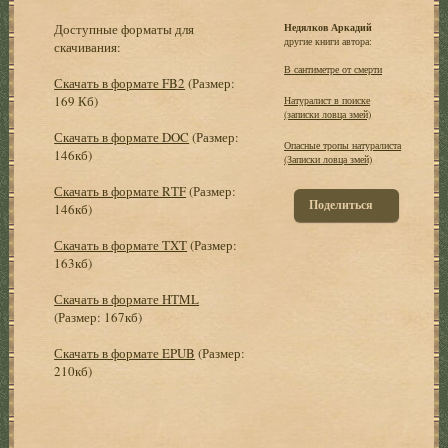
Доступные форматы для
Недялков Аркадий
другие книги автора:
скачивания:
В сантиметре от смерти
Скачать в формате FB2
(Размер:
169 Кб)
Натуралист в поиске
(записки ловца змей)
Скачать в формате DOC
(Размер:
Опасные тропы натуралиста
146кб)
(Записки ловца змей)
Скачать в формате RTF
(Размер:
Поделиться
146кб)
Скачать в формате TXT
(Размер:
163кб)
Скачать в формате HTML
(Размер: 167кб)
Скачать в формате EPUB
(Размер:
210кб)