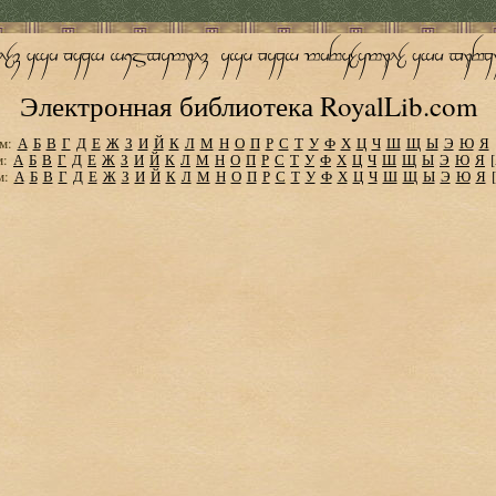
Электронная библиотека RoyalLib.com
м:
А
Б
В
Г
Д
Е
Ж
З
И
Й
К
Л
М
Н
О
П
Р
С
Т
У
Ф
Х
Ц
Ч
Ш
Щ
Ы
Э
Ю
Я
м:
А
Б
В
Г
Д
Е
Ж
З
И
Й
К
Л
М
Н
О
П
Р
С
Т
У
Ф
Х
Ц
Ч
Ш
Щ
Ы
Э
Ю
Я
м:
А
Б
В
Г
Д
Е
Ж
З
И
Й
К
Л
М
Н
О
П
Р
С
Т
У
Ф
Х
Ц
Ч
Ш
Щ
Ы
Э
Ю
Я