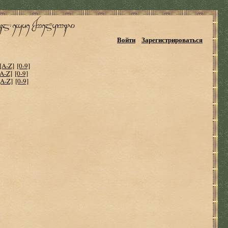
Войти
Зарегистрироваться
[A-Z]
[0-9]
[A-Z]
[0-9]
[A-Z]
[0-9]