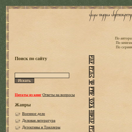
По автора
По книга
По серия
Поиск по сайту
Цитаты из книг
Ответы на вопросы
Жанры
Военное дело
Деловая литература
Детективы и Триллеры