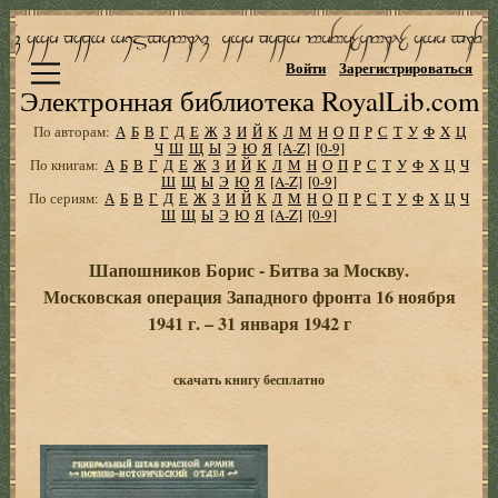
Войти
Зарегистрироваться
Электронная библиотека RoyalLib.com
По авторам:
А
Б
В
Г
Д
Е
Ж
З
И
Й
К
Л
М
Н
О
П
Р
С
Т
У
Ф
Х
Ц
Ч
Ш
Щ
Ы
Э
Ю
Я
[A-Z]
[0-9]
По книгам:
А
Б
В
Г
Д
Е
Ж
З
И
Й
К
Л
М
Н
О
П
Р
С
Т
У
Ф
Х
Ц
Ч
Ш
Щ
Ы
Э
Ю
Я
[A-Z]
[0-9]
По сериям:
А
Б
В
Г
Д
Е
Ж
З
И
Й
К
Л
М
Н
О
П
Р
С
Т
У
Ф
Х
Ц
Ч
Ш
Щ
Ы
Э
Ю
Я
[A-Z]
[0-9]
Шапошников Борис - Битва за Москву.
Московская операция Западного фронта 16 ноября
1941 г. – 31 января 1942 г
скачать книгу бесплатно