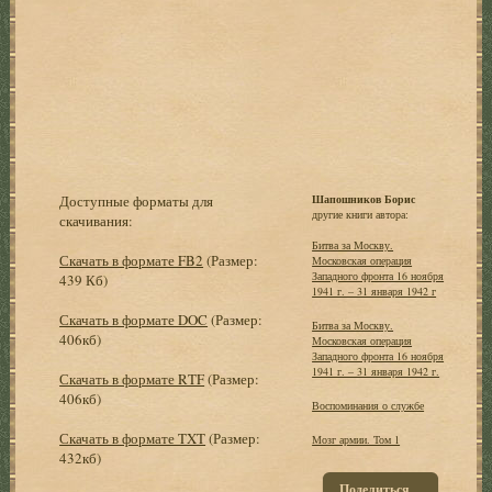
Доступные форматы для
Шапошников Борис
другие книги автора:
скачивания:
Битва за Москву.
Скачать в формате FB2
(Размер:
Московская операция
Западного фронта 16 ноября
439 Кб)
1941 г. – 31 января 1942 г
Скачать в формате DOC
(Размер:
Битва за Москву.
406кб)
Московская операция
Западного фронта 16 ноября
1941 г. – 31 января 1942 г.
Скачать в формате RTF
(Размер:
406кб)
Воспоминания о службе
Скачать в формате TXT
(Размер:
Мозг армии. Том 1
432кб)
Поделиться