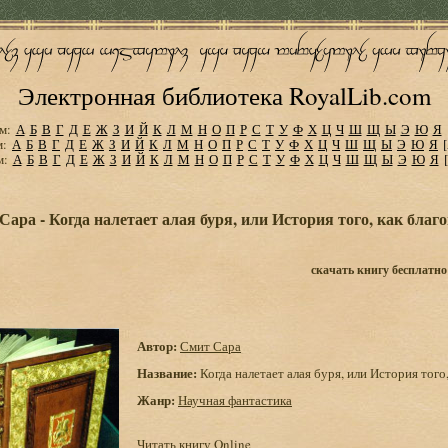
Электронная библиотека RoyalLib.com
м:
А
Б
В
Г
Д
Е
Ж
З
И
Й
К
Л
М
Н
О
П
Р
С
Т
У
Ф
Х
Ц
Ч
Ш
Щ
Ы
Э
Ю
Я
м:
А
Б
В
Г
Д
Е
Ж
З
И
Й
К
Л
М
Н
О
П
Р
С
Т
У
Ф
Х
Ц
Ч
Ш
Щ
Ы
Э
Ю
Я
м:
А
Б
В
Г
Д
Е
Ж
З
И
Й
К
Л
М
Н
О
П
Р
С
Т
У
Ф
Х
Ц
Ч
Ш
Щ
Ы
Э
Ю
Я
Сара - Когда налетает алая буря, или История того, как бл
скачать книгу бесплатно
Автор:
Смит Сара
Название:
Когда налетает алая буря, или История тог
Жанр:
Научная фантастика
Читать книгу Online