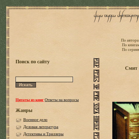
По автора
По книга
По серия
Поиск по сайту
Смит 
Цитаты из книг
Ответы на вопросы
Жанры
Военное дело
Деловая литература
Детективы и Триллеры