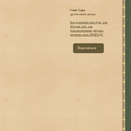
Смит Сара
другие книги автора:
Когда налетает алая буря, или
История того, как
благовоспитанная девушка
постигает свою ПРИРОДУ
Поделиться