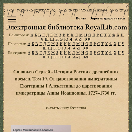
Войти
Зарегистрироваться
Электронная библиотека RoyalLib.com
По авторам:
А
Б
В
Г
Д
Е
Ж
З
И
Й
К
Л
М
Н
О
П
Р
С
Т
У
Ф
Х
Ц
Ч
Ш
Щ
Ы
Э
Ю
Я
[A-Z]
[0-9]
По книгам:
А
Б
В
Г
Д
Е
Ж
З
И
Й
К
Л
М
Н
О
П
Р
С
Т
У
Ф
Х
Ц
Ч
Ш
Щ
Ы
Э
Ю
Я
[A-Z]
[0-9]
По сериям:
А
Б
В
Г
Д
Е
Ж
З
И
Й
К
Л
М
Н
О
П
Р
С
Т
У
Ф
Х
Ц
Ч
Ш
Щ
Ы
Э
Ю
Я
[A-Z]
[0-9]
Соловьев Сергей - История России с древнейших
времен. Том 19. От царствования императрицы
Екатерины I Алексеевны до царствования
императрицы Анны Иоанновны. 1727–1730 гг.
скачать книгу бесплатно