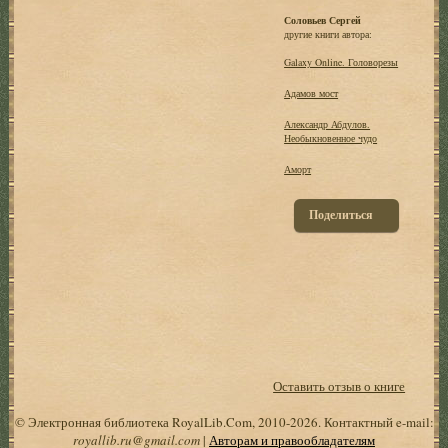
Соловьев Сергей
другие книги автора:
Galaxy Online. Головорезы
Адамов мост
Александр Абдулов.
Необыкновенное чудо
Аморт
Поделиться
Оставить отзыв о книге
© Электронная библиотека RoyalLib.Com, 2010-2026. Контактный e-mail:
royallib.ru@gmail.com
|
Авторам и правообладателям