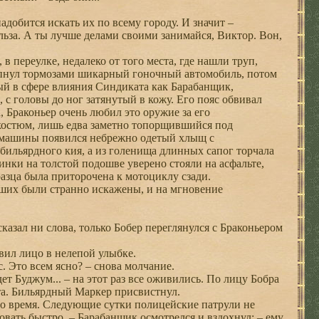
адобится искать их по всему городу. И значит –
льза. А ты лучше делами своими занимайся, Виктор. Вон,
в переулке, недалеко от того места, где нашли труп,
ипнул тормозами шикарный гоночный автомобиль, потом
ый в сфере влияния Синдиката как Барабанщик,
 с головы до ног затянутый в кожу. Его пояс обвивал
, Браконьер очень любил это оружие за его
 костюм, лишь едва заметно топорщившийся под
 машины появился небрежно одетый хлыщ с
ильярдного кия, а из голенища длинных сапог торчала
инки на толстой подошве уверено стояли на асфальте,
азца была приторочена к мотоциклу сзади.
вших были странно искажены, и на мгновение
казал ни слова, только Бобер переглянулся с Браконьером
вил лицо в нелепой улыбке.
. Это всем ясно? – снова молчание.
т Буджум... – на этот раз все оживились. По лицу Бобра
ета. Бильярдный Маркер присвистнул.
это время. Следующие сутки полицейские патрули не
вать быстро. – Барабанщик осмотрелся и вздохнул: – ему