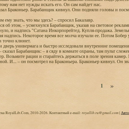
ому нам нет нужды искать его. Он сам найдет нас.
азал Браконьер. Барабанщик кивнул. Они подняли головы и пос
 ему знать, что мы здесь? – спросил Бакалавр.
я об этом, – усмехнулся Барабанщик, указав на световое рекламн
нуло, и надпись "Сатана Инкорпорейтед. Купля-продажа. Земельн
ая надпись. Некоторое время все молча изучали ее. Потом Бобер 
н точно клюнет.
дверь универмага и быстро исследовали внутренние помещени
– сказал Барабанщик: – я сяду в комнате охраны, там пульт слеж
ер. Возьмите рации и старайтесь держаться в поле зрения камер.
ной. И... – он посмотрел на Браконьера. Браконьер кивнул. Он зна
»
1
ка RoyalLib.Com, 2010-2026. Контактный e-mail:
royallib.ru@gmail.com
|
Авто