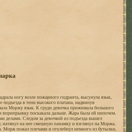
нарка
адрала ногу возле пожарного гидранта, высунула язык,
е подъезда в тени высокого платана, надвинув
азала Моржу язык. К груди девочка прижимала большого
и вприпрыжку поскакала дальше. Жара была ей нипочем.
ми делами. Следом за девочкой из подъезда вышел
 натянул на нее смешную панамку и взглянул на Моржа.
ка. Морж пожал плечами и отхлебнул немного из бутылки,