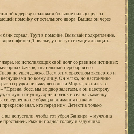
 спиной к дереву и заложил большие пальцы рук за
дающей помойку от остального двора. Вышел он через
й банк сорвал. Труп в помойке. Вызывай подкрепление.
оворит офицер Дювалье, у нас тут ситуация двадцать-
 жары, но исполняющих свой долг со рвением истинных
 мусорных бачков, тщательный перебор всего
Снарк не ушел далеко. Всем этим оркестром экспертов и
веснушками по всему лицу. Он мягко, но настойчиво
тряс за грудки не вяжущего лыка Моржа, хватался за
– "Правда, босс, мы во двор залетаем, а он навстречу
ул, от души пнул мусорный бачок и сел на скамейку –
ь, совершенно не обращал внимания на жару.
прекрасно знал, кто перед ним. Детектив только
 а вы допустили, чтобы тот убрал Банкира, – мужчина
ое простыней. Рыжий поднял голову и задумчиво