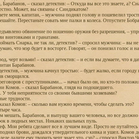
Барабанов, – сказал детектив: – Откуда вы все это знаете, а? С
вестно. Может, вы связаны с Синдикатом?
те меня, капитан, – мужчина поднял голову и пошевелил трост
мешайте. Перестаньте совать мне палки в колеса. Отпустите Бобр
ъявлено обвинение по ношению оружия без разрешения, – упрям
и винтовками и гранатами.
ймать Снарка, не так ли, детектив? – спросил мужчина: – вы не
умаю, что мэр будет в восторге. Говорят, – он понизил голос и н
д, черт возьми! – сказал детектив: – и если вы думаете, что я д
питан Барабанов.
детектив, – мужчина качнул тростью: – будет жалко, если город
ив сморщился.
говоров с преступниками... – начал было он, но кто-то положи
Комов. – сказал Барабанов, глядя на подошедшего.
 У тебя неприятности со своими бывшими хозяевами?
ые трудности.
азал Комов: – сколько вам нужно времени, чтобы сделать это?
ыре часа.
м мешать, Барабанов, и выпущу вашего человека, но все должно
ок в людных местах. Никаких шальных пуль.
ф. Мои ребята сделают все в лучшем виде. Просто не путайтесь
поднял брови, дождался утвердительного кивка и ушел. Комов до
ле дадите ему творить черт знает что, сэр? – спросил Виктор Че