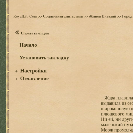
RoyalLib.Com
>>
Социальная фантастика
>>
Абанов Виталий
>>
Город 
Спрятать опции
Начало
Установить закладку
Настройки
+
Оглавление
+
Жара плавила м
выдавила из се
широкополую шл
плюшевого мишк
Ни ей, ни друг
маленький пуза
Морж промолчал