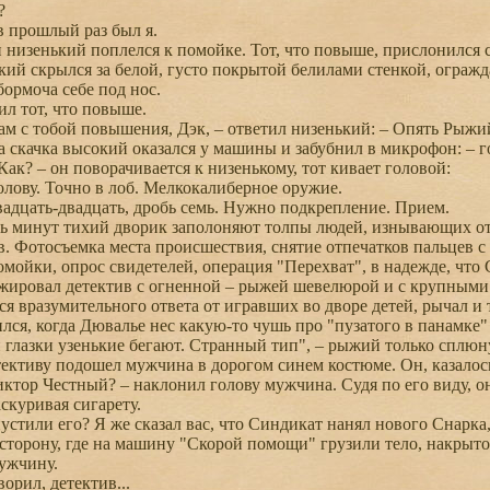
?
в прошлый раз был я.
 и низенький поплелся к помойке. Тот, что повыше, прислонился
кий скрылся за белой, густо покрытой белилами стенкой, ограж
бормоча себе под нос.
л тот, что повыше.
м с тобой повышения, Дэк, – ответил низенький: – Опять Рыжи
а скачка высокий оказался у машины и забубнил в микрофон: – г
Как? – он поворачивается к низенькому, тот кивает головой:
лову. Точно в лоб. Мелкокалиберное оружие.
дцать-двадцать, дробь семь. Нужно подкрепление. Прием.
ь минут тихий дворик заполоняют толпы людей, изнывающих от
. Фотосъемка места происшествия, снятие отпечатков пальцев с
мойки, опрос свидетелей, операция "Перехват", в надежде, что 
ировал детектив с огненной – рыжей шевелюрой и с крупными 
ся вразумительного ответа от игравших во дворе детей, рычал и 
лся, когда Дювалье нес какую-то чушь про "пузатого в панамке" 
и глазки узенькие бегают. Странный тип", – рыжий только сплюн
тективу подошел мужчина в дорогом синем костюме. Он, казалос
тор Честный? – наклонил голову мужчина. Судя по его виду, он 
скуривая сигарету.
стили его? Я же сказал вас, что Синдикат нанял нового Снарка,
 сторону, где на машину "Скорой помощи" грузили тело, накрыт
ужчину.
орил, детектив...