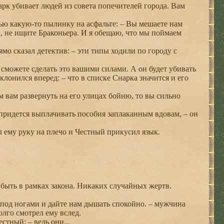
нарк убивает людей из совета попечителей города. Вам
ью какую-то пылинку на асфальте: – Вы мешаете нам
а, не ищите Браконьера. И я обещаю, что мы поймаем
о сказал детектив: – эти типы ходили по городу с
 сможете сделать это вашими силами. А он будет убивать
аклонился вперед: – что в списке Снарка значится и его
ам вам развернуть на его улицах бойню, то вы сильно
у придется выплачивать пособия заплаканным вдовам, – он
л ему руку на плечо и Честный прикусил язык.
 быть в рамках закона. Никаких случайных жертв.
 под ногами и дайте нам дышать спокойно. – мужчина
лго смотрел ему вслед.
стный: – ведь они...