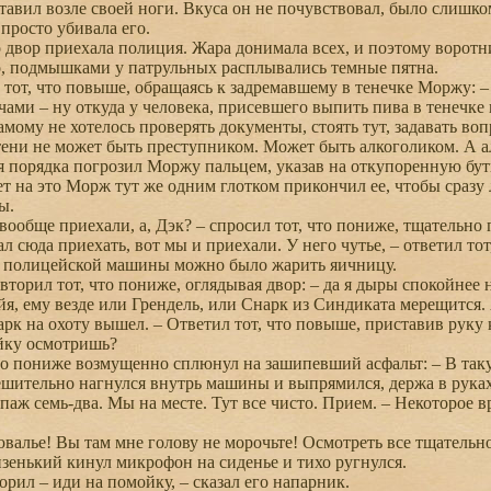
тавил возле своей ноги. Вкуса он не почувствовал, было слишко
 просто убивала его.
двор приехала полиция. Жара донимала всех, и поэтому воротни
о, подмышками у патрульных расплывались темные пятна.
 тот, что повыше, обращаясь к задремавшему в тенечке Моржу: –
чами – ну откуда у человека, присевшего выпить пива в тенечке
амому не хотелось проверять документы, стоять тут, задавать воп
ени не может быть преступником. Может быть алкоголиком. А ал
 порядка погрозил Моржу пальцем, указав на откупоренную буты
вет на это Морж тут же одним глотком прикончил ее, чтобы сраз
ы.
ообще приехали, а, Дэк? – спросил тот, что пониже, тщательно
 сюда приехать, вот мы и приехали. У него чутье, – ответил тот
е полицейской машины можно было жарить яичницу.
овторил тот, что пониже, оглядывая двор: – да я дыры спокойнее
я, ему везде или Грендель, или Снарк из Синдиката мерещится.
рк на охоту вышел. – Ответил тот, что повыше, приставив руку к
йку осмотришь?
то пониже возмущенно сплюнул на зашипевший асфальт: – В такую
ешительно нагнулся внутрь машины и выпрямился, держа в рука
аж семь-два. Мы на месте. Тут все чисто. Прием. – Некоторое 
алье! Вы там мне голову не морочьте! Осмотреть все тщательно!
изенький кинул микрофон на сиденье и тихо ругнулся.
орил – иди на помойку, – сказал его напарник.