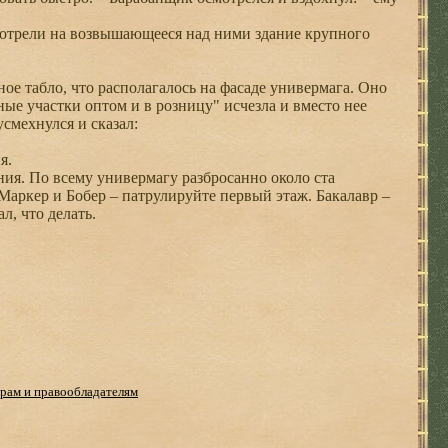
мотрели на возвышающееся над ними здание крупного
ое табло, что располагалось на фасаде универмага. Оно
ые участки оптом и в розницу" исчезла и вместо нее
усмехнулся и сказал:
я.
ения. По всему универмагу разбросанно около ста
 Маркер и Бобер – патрулируйте первый этаж. Бакалавр –
л, что делать.
рам и правообладателям