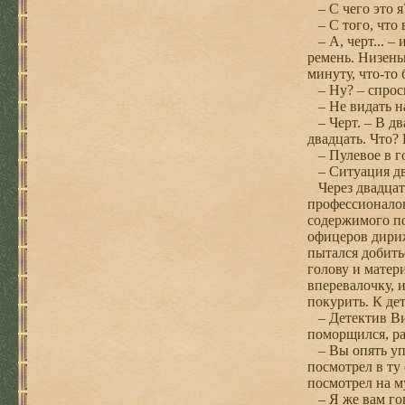
– С чего это я
– С того, что 
– А, черт... –
ремень. Низень
минуту, что-то 
– Ну? – спроси
– Не видать на
– Черт. – В дв
двадцать. Что? 
– Пулевое в го
– Ситуация два
Через двадцат
профессионалов
содержимого по
офицеров дириж
пытался добить
голову и матери
вперевалочку, 
покурить. К де
– Детектив Вик
поморщился, ра
– Вы опять упу
посмотрел в ту
посмотрел на м
– Я же вам гов