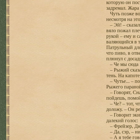
которую он пос
задремал. Жара
Чуть позже во 
несмотря на эт
– Эй! – сказал
вяло пожал пле
рукой – ему и с
валяющийся в т
Патрульный для
что пиво, в от
плюнул с досад
– Че мы сюда в
– Рыжий сказал
тень. На капот
– Чутье... – п
Рыжего параной
– Говорят, Сна
пойдешь, помо
– Че? – тот, ч
доложу. – Он р
– Говорит экип
далекий голос:
– Фрейзер, Дюв
– Да, сэр, – н
– А я тебе гов