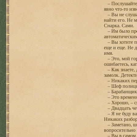
– Послушайте, 
явно что-то из
– Вы не слушае
найти его. Не 
Снарка. Сами.
– Им было пред
автоматическим
– Вы хотите по
еще и еще. Не д
имя.
– Это, мой горо
ошибаетесь, ка
– Как знаете, 
замолк. Детект
– Никаких пере
– Шеф полиции 
– Барабанщик.
– Это временн
– Хорошо, – ск
– Двадцать чет
– Я не буду ва
Никаких разбор
– Заметано, ше
вопросительно 
– Вы в самом де