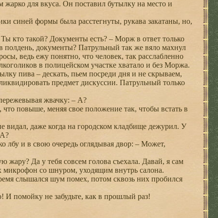
м жарко для вкуса. Он поставил бутылку на место и
ки синей формы была расстегнуты, рукава закатаны, но,
 Ты кто такой? Документы есть? – Морж в ответ только
 в полдень, документы? Патрульный так же вяло махнул
росы, ведь ежу понятно, что человек, так расслабленно
коголиков в полицейском участке хватало и без Моржа.
лку пива – дескать, пьем посреди дня и не скрываем,
у ликвидировать предмет дискуссии. Патрульный только
 пережевывая жвачку: – А?
, что повыше, меняя свое положение так, чтобы встать в
 не видал, даже когда на городском кладбище дежурил. У
 А?
о лбу и в свою очередь оглядывая двор: – Может,
 жару? Да у тебя совсем голова съехала. Давай, я сам
х микрофон со шнуром, уходящим внутрь салона.
время слышался шум помех, потом сквозь них пробился
 И помойку не забудьте, как в прошлый раз!