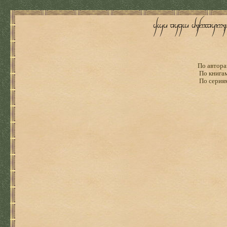
По автора
По книга
По серия