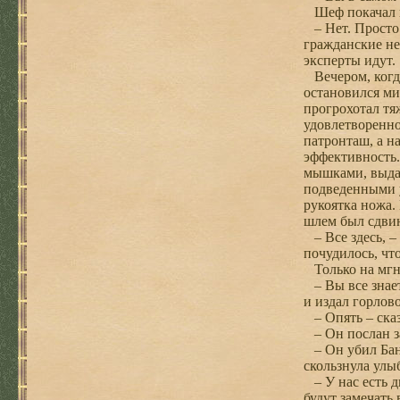
Шеф покачал 
– Нет. Просто 
гражданские не
эксперты идут.
Вечером, когда 
остановился ми
прогрохотал тя
удовлетворенно
патронташ, а н
эффективность.
мышками, выда
подведенными у
рукоятка ножа.
шлем был сдвин
– Все здесь, –
почудилось, чт
Только на мгн
– Вы все знает
и издал горлово
– Опять – сказ
– Он послан за
– Он убил Банк
скользнула улы
– У нас есть д
будут замечать