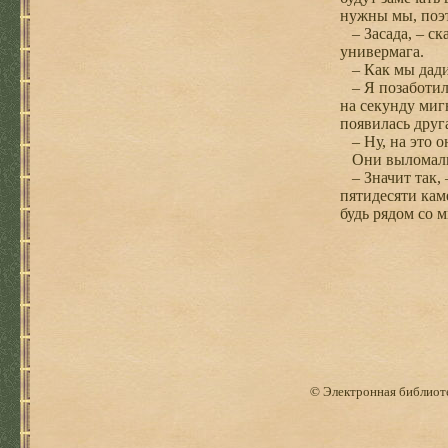
нужны мы, поэт
– Засада, – ск
универмага.
– Как мы дадим
– Я позаботилс
на секунду миг
появилась друг
– Ну, на это о
Они выломали 
– Значит так, 
пятидесяти кам
будь рядом со м
© Электронная библиоте