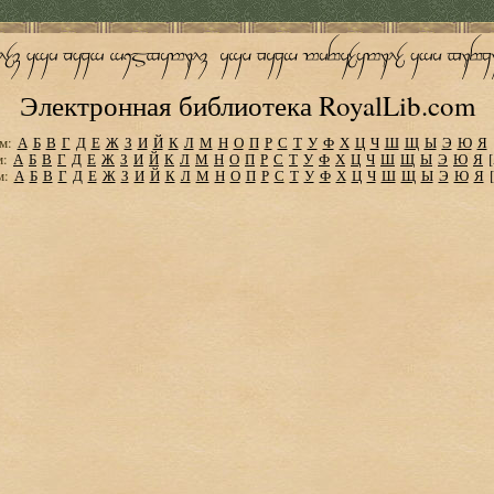
Электронная библиотека RoyalLib.com
м:
А
Б
В
Г
Д
Е
Ж
З
И
Й
К
Л
М
Н
О
П
Р
С
Т
У
Ф
Х
Ц
Ч
Ш
Щ
Ы
Э
Ю
Я
м:
А
Б
В
Г
Д
Е
Ж
З
И
Й
К
Л
М
Н
О
П
Р
С
Т
У
Ф
Х
Ц
Ч
Ш
Щ
Ы
Э
Ю
Я
м:
А
Б
В
Г
Д
Е
Ж
З
И
Й
К
Л
М
Н
О
П
Р
С
Т
У
Ф
Х
Ц
Ч
Ш
Щ
Ы
Э
Ю
Я