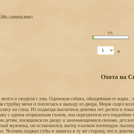
Эйч - скачать книгу
5%
»
Охота на С
озги и сводила с ума. Одинокая собака, обалдевшая от жары , з
бя струйку мочи и поплелась к выходу из двора. Морж сидел возл
япу на глаза. Из подъезда выскочила девочка лет десяти и пок
у с одним оторванным глазом, она перехватила его поудобнее 
им детям, носящимся по двору и занимающимися своими, детски
тый мужчина, он остановился, вытер платком потеющую лысину,
. Человек поджал губы и зашагал в ту же сторону, что и девоч