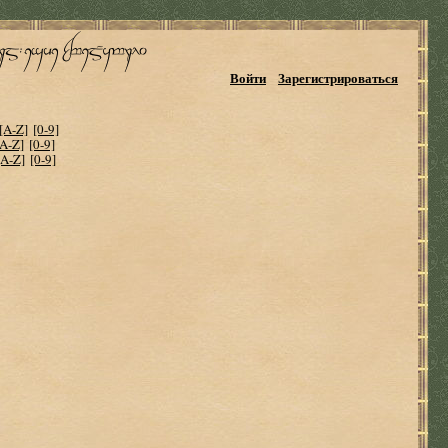
Войти
Зарегистрироваться
[A-Z]
[0-9]
[A-Z]
[0-9]
[A-Z]
[0-9]