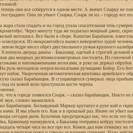
головой:
теперь они все соберутся в одном месте. А значит Снарку не пон
 пострадают. Они ли убьют Снарка, Снарк ли их – городу все по
жара стала спадать и на город упала спасительная тень сумерек, 
кроавтобус. Через минуту туда же подъехал мощный джип, скр
желый мотоцикл. Все были в сборе. Капитан Барабанов, известн
 осмотрелся. Из микроавтобуса вышел невероятно худой человек,
а левом бедре висел обрез двуствольного ружья крупного калибра
 Хлопнула дверца джипа – Бакалавр, одетый в строгий деловой
вая два мощных десятимиллиметровых пистолета. Из гоночной
сиками и напомаженными волосами, в руке он держал обрубок б
 На руль мотоцикла оперся волосатыми ручищами Бобер. Его бот
ут набок. Укороченная автоматическая винтовка армейского обр
 сухо сказал Барабанщик. В сгущающихся сумерках лица прибы
о под их кожей ясно проступили кости черепа.
овенье.
е, что в городе появился Снарк. – сказал барабанщик. Никто не с
й звук, словно закашлялся.
ал Барабанщик. Бильярдный Маркер крутанул в руке кий и скри
 нами. И мы убьем его. Как и в прошлый раз. Иначе он убьет нас
ира сегодня днем. Булочник предупреждал нас, что если это буде
бка, Браконьер нахмурился, а Бакалавр поправил кобуру пистол
вадцать четыре часа на все про все. Комов дал нам отмашку на 
 ваши идиотские рожи и стволы за вашими спинами. Надо действо