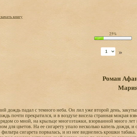
скачать книгу
25%
»
Роман Афан
Мари
 дождь падал с темного неба. Он лил уже второй день, закуты
дождь почти прекратился, и в воздухе висела странная мокрая вз
ядом со мной, на крыльце многоэтажки, взорванной много лет на
ом для цветов. На ее сигарету упало несколько капель дождя, 
 фильтра сигарета порвалась, и из нее виднелись крошки табака.