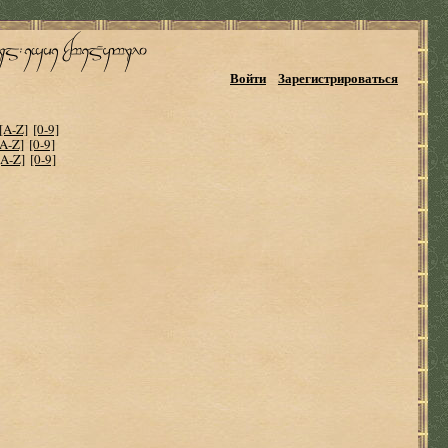
Войти
Зарегистрироваться
[A-Z]
[0-9]
[A-Z]
[0-9]
[A-Z]
[0-9]