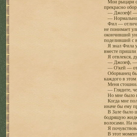
Мои рыцари сид
прекрасно обор
— Джозеф! — О
— Нормально, —
Фил — отличный
не понимает ул
окончивший уни
поделивший с в
Я знал Фила уж
вместе пришли 
Я отвлекся, ду
— Джозеф, — кр
— О'кей — отоз
Оборванец был
каждого в этом
Меня стошнило 
— Глядите, че
Но мне было не
Когда мне поле
иначе бы ему п
В Зале было шу
бодрящую жидко
волосами. На н
Я почувствовал
В этот момент 