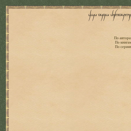
По автора
По книга
По серия