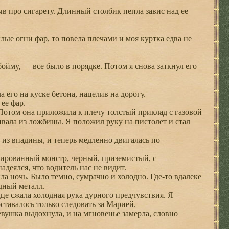
в про сигарету. Длинный столбик пепла завис над ее
лые огни фар, то повела плечами и моя куртка едва не
йму, — все было в порядке. Потом я снова заткнул его
его на куске бетона, нацелив на дорогу.
ее фар.
отом она приложила к плечу толстый приклад с газовой
ивала из ложбины. Я положил руку на пистолет и стал
из впадины, и теперь медленно двигалась по
рованный монстр, черный, приземистый, с
деялся, что водитель нас не видит.
а ночь. Было темно, сумрачно и холодно. Где-то вдалеке
одный металл.
це сжала холодная рука дурного предчувствия. Я
оставалось только следовать за Марией.
ушка выдохнула, и на мгновенье замерла, словно