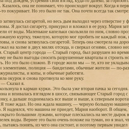
 под дождем, устремив свой взгляд, куда-то далеко, за горизонт
Казалось, она не понимает, что происходит вокруг. Когда я перв
о-то покуривает. Но это было не так. Она почти всегда так смот
затянулась сигаретой, но весь дым выходил через отверстие у ф
ловы. Я достал сигарету, прикурил и вложил в ее руку. Мария з
ели от воды. Маленькие капельки скользили по ним, словно проз
жаную куртку, тяжелую, которую мог пробить не каждый нож, и
овы, и снова затянулась сигаретой. Теперь она смотрела на доро
л на холме в двух милях отсюда, и сверкал огнями, словно не
м. Старый центр города — Старый город, был разрушен во время
му не было выгоды сносить разрушенные кварталы и строить но
ть. Но это было сложно. В городе жили мы — те, кто не уклады
элементами, полиция — бандитами, обычные жители — по-разно
 журналисты, и копы, и обычные работяги.
а окурок и снова протянула ко мне руку.
— Сказал я.
льзнула в карман курки. Это была уже вторая пачка за сегодня.
 она и впивалась взглядом в шоссе, связывающее Старый город с
нку, а дальше поднималась все выше и выше, к северным ворота
 тоже ждал. Но она ждала машину, — черную большую машину, 
. Я надеялся, что машина не приедет, Мария наоборот. В общем,
рыто большими лужами, которые плескались на месте дырок в 
елек воды. Вернее это было очень похоже на туман, но я знал, ч
, пытаясь понять, из чего она состоит, и поэтому первым увид