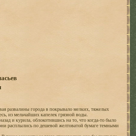
асьев
я
вая развалины города в покрывало мелких, тяжелых
весь, из мельчайших капелек грязной воды.
зад и курила, облокотившись на то, что когда-то было
и они расплылись по дешевой желтоватой бумаге темными