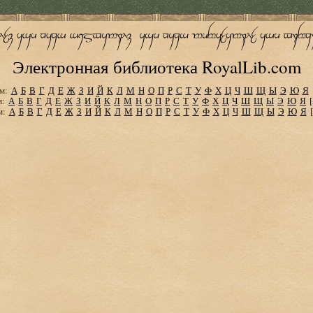
Электронная библиотека RoyalLib.com
м:
А
Б
В
Г
Д
Е
Ж
З
И
Й
К
Л
М
Н
О
П
Р
С
Т
У
Ф
Х
Ц
Ч
Ш
Щ
Ы
Э
Ю
Я
м:
А
Б
В
Г
Д
Е
Ж
З
И
Й
К
Л
М
Н
О
П
Р
С
Т
У
Ф
Х
Ц
Ч
Ш
Щ
Ы
Э
Ю
Я
м:
А
Б
В
Г
Д
Е
Ж
З
И
Й
К
Л
М
Н
О
П
Р
С
Т
У
Ф
Х
Ц
Ч
Ш
Щ
Ы
Э
Ю
Я