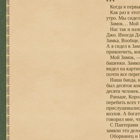
* * *
Когда я первый
Как раз в этот
утро. Мы сидел
Замок… Мой 
Нас так и назы
Джо. Иногда Дж
Замка. Вообще,
А я сидел в За
прикончить, ко
Мой Замок, — э
башенки. Замко
видел на карти
почти все пере
Наша банда, ил
был десяток ко
десяти человек
Раньше, Король
перебить всех т
прислушивались
козлов. А бога
говорил мне, ч
С Пантерами у 
замяли это дел
Оборванец и Мо