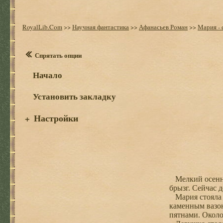
RoyalLib.Com
>>
Научная фантастика
>>
Афанасьев Роман
>>
Мария - 
Спрятать опции
Начало
Установить закладку
Настройки
+
Мелкий осенний
брызг. Сейчас 
Мария стояла р
каменным вазон
пятнами. Около