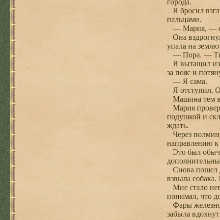
города.
Я бросил взгля
пальцами.
— Мария, — ска
Она вздрогнула
упала на землю:
— Пора. — Тих
Я вытащил из-з
за пояс и потян
— Я сама.
Я отступил. Он
Машина тем вре
Мария провери
подушкой и скл
ждать.
Через полминут
направлению к
Это был обычн
дополнительным
Снова пошел до
взвыла собака.
Мне стало невы
понимал, что до
Фары железного
забыла вдохнут