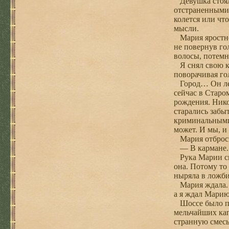
Девушка стояла
отстраненными. 
колется или чт
мысли.
Мария яростно 
не повернув го
волосы, потемн
Я снял свою ко
поворачивая гол
Город… Он лежа
сейчас в Старо
рождения. Нико
старались забы
криминальными 
может. И мы, и
Мария отбросил
— В кармане. 
Рука Марии ско
она. Потому то
ныряла в ложби
Мария ждала. Я
а я ждал Марию
Шоссе было пок
мельчайших кап
странную смесь