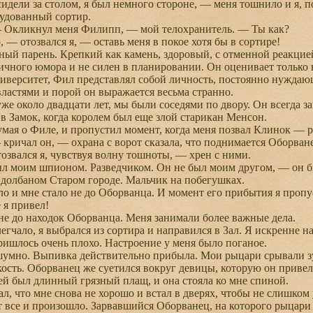
ели за столом, я был немного стороне, — меня тошнило и я, пос
удованный сортир.
кликнул меня Филипп, — мой телохранитель. — Ты как?
 отозвался я, — оставь меня в покое хотя бы в сортире!
 парень. Крепкий как камень, здоровый, с отменной реакцией. 
ичного юмора и не силен в планировании. Он оценивает только 
верситет, Фил представлял собой личность, постоянно нуждающ
ластями и порой он выражается весьма странно.
е около двадцати лет, мы были соседями по двору. Он всегда з
в Замок, когда королем был еще злой старикан Менсон.
мая о Филе, и пропустил момент, когда меня позвал Клинок — р
ичал он, — охрана с ворот сказала, что поднимается Оборване
вался я, чувствуя волну тошноты, — хрен с ними.
 моим шпионом. Разведчиком. Он не был моим другом, — он бы
 долбаном Старом городе. Мальчик на побегушках.
и мне стало не до Оборванца. И момент его прибытия я пропус
 я привел!
 до находок Оборванца. Меня занимали более важные дела.
гчало, я выбрался из сортира и направился в Зал. Я искренне 
ришлось очень плохо. Настроение у меня было поганое.
мно. Выпивка действительно прибыла. Мои рыцари срывали зуб
сть. Оборванец же суетился вокруг девицы, которую он привел
ей был длинный грязный плащ, и она стояла ко мне спиной.
, что мне снова не хорошо и встал в дверях, чтобы не слишком у
все и произошло. Зарвавшийся Оборванец, на которого рыцари