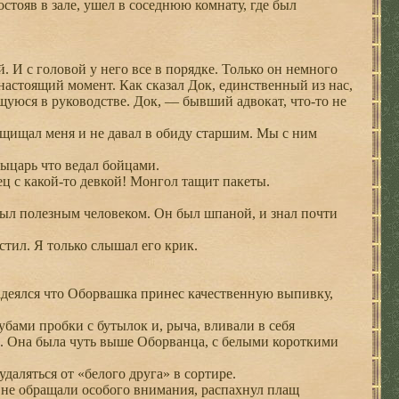
тояв в зале, ушел в соседнюю комнату, где был
И с головой у него все в порядке. Только он немного
настоящий момент. Как сказал Док, единственный из нас,
уюся в руководстве. Док, — бывший адвокат, что-то не
ащищал меня и не давал в обиду старшим. Мы с ним
ыцарь что ведал бойцами.
ц с какой-то девкой! Монгол тащит пакеты.
л полезным человеком. Он был шпаной, и знал почти
тил. Я только слышал его крик.
надеялся что Оборвашка принес качественную выпивку,
ами пробки с бутылок и, рыча, вливали в себя
. Она была чуть выше Оборванца, с белыми короткими
даляться от «белого друга» в сортире.
 не обращали особого внимания, распахнул плащ