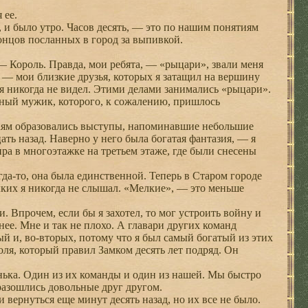
 ее.
 и было утро. Часов десять, — это по нашим понятиям
гонцов посланных в город за выпивкой.
— Король. Правда, мои ребята, — «рыцари», звали меня
, — мои близкие друзья, которых я затащил на вершину
 я никогда не видел. Этими делами занимались «рыцари».
ссный мужик, которого, к сожалению, пришлось
аям образовались выступы, напоминавшие небольшие
ть назад. Наверно у него была богатая фантазия, — я
ра в многоэтажке на третьем этаже, где были снесены
да-то, она была единственной. Теперь в Старом городе
лких я никогда не слышал. «Мелкие», — это меньше
 Впрочем, если бы я захотел, то мог устроить войну и
 нее. Мне и так не плохо. А главари других команд
 и, во-вторых, потому что я был самый богатый из этих
оля, который правил Замком десять лет подряд. Он
ька. Один из их команды и один из нашей. Мы быстро
 разошлись довольные друг другом.
ернуться еще минут десять назад, но их все не было.