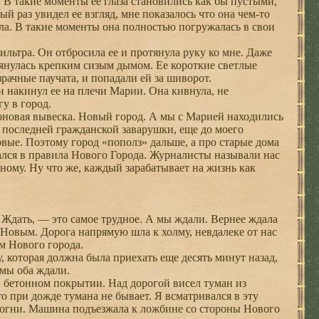
. В такие моменты ее глаза становились как бы пустыми,
ый раз увидел ее взгляд, мне показалось что она чем-то
рела. В такие моменты она полностью погружалась в свои
ильтра. Он отбросила ее и протянула руку ко мне. Даже
атянулась крепким сизым дымом. Ее короткие светлые
рачные паучата, и попадали ей за шиворот.
 накинул ее на плечи Марии. Она кивнула, не
гу в город.
оновая вывеска. Новый город. А мы с Марией находились
 последней гражданской заварушки, еще до моего
вые. Поэтому город «пополз» дальше, а про старые дома
вался в правила Нового Города. Журналисты называли нас
му. Ну что же, каждый зарабатывает на жизнь как
 Ждать, — это самое трудное. А мы ждали. Вернее ждала
 Новым. Дорога напрямую шла к холму, невдалеке от нас
м Нового города.
которая должна была приехать еще десять минут назад,
 мы оба ждали.
бетонном покрытии. Над дорогой висел туман из
то при дожде тумана не бывает. Я всматривался в эту
ел огни. Машина подъезжала к ложбине со стороны Нового