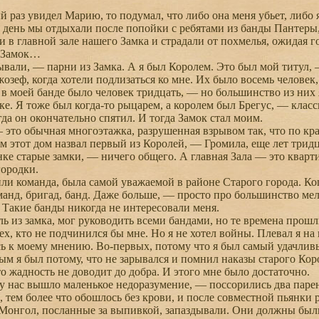
 раз увидел Марию, то подумал, что либо она меня убьет, либо я
 день мы отдыхали после попойки с ребятами из банды Пантеры,
и в главной зале нашего Замка и страдали от похмелья, ожидая 
Замок…
вали, — парни из Замка. А я был Королем. Это был мой титул, 
озеф, когда хотели подлизаться ко мне. Их было восемь человек
 в моей банде было человек тридцать, — но большинство из них
мке. Я тоже был когда-то рыцарем, а королем был Брегус, — кла
гда он окончательно спятил. И тогда Замок стал моим.
то обычная многоэтажка, разрушенная взрывом так, что по кр
м этот дом назвал первый из Королей, — Громила, еще лет тридца
нке старые замки, — ничего общего. А главная Зала — это кварти
городки.
и команда, была самой уважаемой в районе Старого города. Ког
манд, бригад, банд. Даже больше, — просто про большинство ме
. Такие банды никогда не интересовали меня.
 из замка, мог руководить всеми бандами, но те времена прошли.
ех, кто не подчинился бы мне. Но я не хотел войны. Плевал я на
 к моему мнению. Во-первых, потому что я был самый удачливый
тым я был потому, что не зарывался и помнил наказы старого Кор
то жадность не доводит до добра. И этого мне было достаточно.
нас вышло маленькое недоразумение, — поссорились два парен
о, тем более что обошлось без крови, и после совместной пьянки
нгол, посланные за выпивкой, запаздывали. Они должны были в