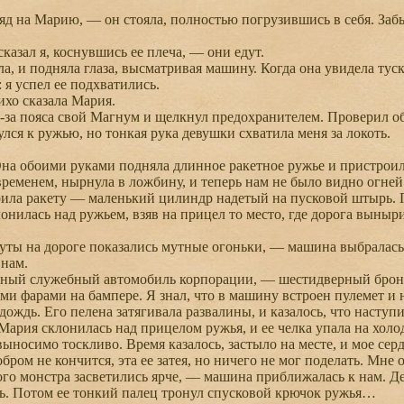
д на Марию, — он стояла, полностью погрузившись в себя. Забы
зал я, коснувшись ее плеча, — они едут.
, и подняла глаза, высматривая машину. Когда она увидела туск
 я успел ее подхватились.
о сказала Мария.
а пояса свой Магнум и щелкнул предохранителем. Проверил обо
улся к ружью, но тонкая рука девушки схватила меня за локоть.
а обоими руками подняла длинное ракетное ружье и пристроила 
менем, нырнула в ложбину, и теперь нам не было видно огней 
ла ракету — маленький цилиндр надетый на пусковой штырь. П
онилась над ружьем, взяв на прицел то место, где дорога выныр
ы на дороге показались мутные огоньки, — машина выбралась 
 нам.
ый служебный автомобиль корпорации, — шестидверный брони
и фарами на бампере. Я знал, что в машину встроен пулемет и на
ждь. Его пелена затягивала развалины, и казалось, что наступил
 Мария склонилась над прицелом ружья, и ее челка упала на хол
носимо тоскливо. Время казалось, застыло на месте, и мое серд
бром не кончится, эта ее затея, но ничего не мог поделать. Мне 
 монстра засветились ярче, — машина приближалась к нам. Дев
ь. Потом ее тонкий палец тронул спусковой крючок ружья…