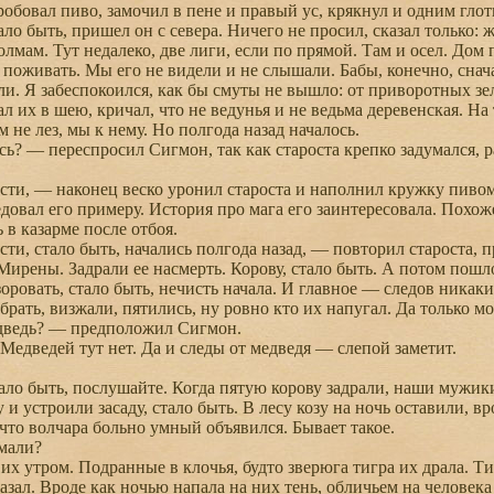
бовал пиво, замочил в пене и правый ус, крякнул и одним гло
о быть, пришел он с севера. Ничего не просил, сказал только: ж
холмам. Тут недалеко, две лиги, если по прямой. Там и осел. Дом
л поживать. Мы его не видели и не слышали. Бабы, конечно, снач
ли. Я забеспокоился, как бы смуты не вышло: от приворотных зе
л их в шею, кричал, что не ведунья и не ведьма деревенская. На
м не лез, мы к нему. Но полгода назад началось.
? — переспросил Сигмон, так как староста крепко задумался, р
и, — наконец веско уронил староста и наполнил кружку пивом
вал его примеру. История про мага его заинтересовала. Похоже,
ь в казарме после отбоя.
, стало быть, начались полгода назад, — повторил староста, п
Мирены. Задрали ее насмерть. Корову, стало быть. А потом пошл
оровать, стало быть, нечисть начала. И главное — следов никаки
брать, визжали, пятились, ну ровно кто их напугал. Да только м
ведь? — предположил Сигмон.
едведей тут нет. Да и следы от медведя — слепой заметит.
о быть, послушайте. Когда пятую корову задрали, наши мужик
 и устроили засаду, стало быть. В лесу козу на ночь оставили, вр
 что волчара больно умный объявился. Бывает такое.
мали?
утром. Подранные в клочья, будто зверюга тигра их драла. Тим
азал. Вроде как ночью напала на них тень, обличьем на человека 