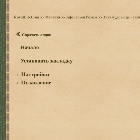
RoyalLib.Com
>>
Фэнтези
>>
Афанасьев Роман
>>
Знак чудовища - ска
Спрятать опции
Начало
Установить закладку
Настройки
+
Оглавление
+