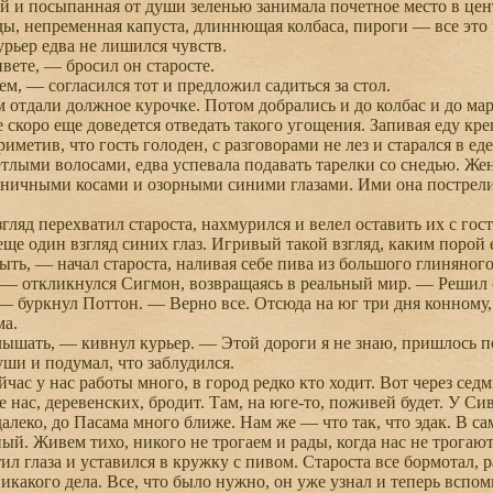
й и посыпанная от души зеленью занимала почетное место в цент
ды, непременная капуста, длиннющая колбаса, пироги — все эт
рьер едва не лишился чувств.
те, — бросил он старосте.
, — согласился тот и предложил садиться за стол.
тдали должное курочке. Потом добрались и до колбас и до мар
е скоро еще доведется отведать такого угощения. Запивая еду к
приметив, что гость голоден, с разговорами не лез и старался в ед
тлыми волосами, едва успевала подавать тарелки со снедью. Ж
ничными косами и озорными синими глазами. Ими она пострелив
ляд перехватил староста, нахмурился и велел оставить их с г
еще один взгляд синих глаз. Игривый такой взгляд, каким порой
ть, — начал староста, наливая себе пива из большого глиняног
 откликнулся Сигмон, возвращаясь в реальный мир. — Решил сре
буркнул Поттон. — Верно все. Отсюда на юг три дня конному, п
ма.
ать, — кивнул курьер. — Этой дороги я не знаю, пришлось поло
ши и подумал, что заблудился.
ас у нас работы много, в город редко кто ходит. Вот через седм
е нас, деревенских, бродит. Там, на юге-то, поживей будет. У С
алеко, до Пасама много ближе. Нам же — что так, что эдак. В са
ый. Живем тихо, никого не трогаем и рады, когда нас не трогают
 глаза и уставился в кружку с пивом. Староста все бормотал, р
никакого дела. Все, что было нужно, он уже узнал и теперь всп