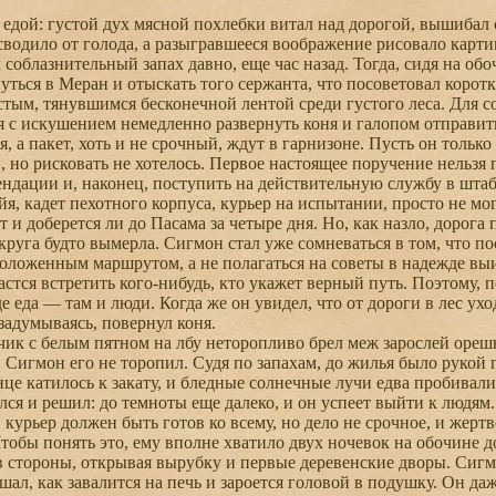
едой: густой дух мясной похлебки витал над дорогой, вышибал
сводило от голода, а разыгравшееся воображение рисовало карти
облазнительный запах давно, еще час назад. Тогда, сидя на обо
уться в Меран и отыскать того сержанта, что посоветовал корот
тым, тянувшимся бесконечной лентой среди густого леса. Для с
 с искушением немедленно развернуть коня и галопом отправить
я, а пакет, хоть и не срочный, ждут в гарнизоне. Пусть он только
и, но рисковать не хотелось. Первое настоящее поручение нельзя
ндации и, наконец, поступить на действительную службу в штаб
, кадет пехотного корпуса, курьер на испытании, просто не мог 
т и доберется ли до Пасама за четыре дня. Но, как назло, дорога 
руга будто вымерла. Сигмон стал уже сомневаться в том, что п
положенным маршрутом, а не полагаться на советы в надежде выиг
дастся встретить кого-нибудь, кто укажет верный путь. Поэтому,
де еда — там и люди. Когда же он увидел, что от дороги в лес ухо
 задумываясь, повернул коня.
к с белым пятном на лбу неторопливо брел меж зарослей орешн
. Сигмон его не торопил. Судя по запахам, до жилья было рукой 
е катилось к закату, и бледные солнечные лучи едва пробивали
елся и решил: до темноты еще далеко, и он успеет выйти к людям.
, курьер должен быть готов ко всему, но дело не срочное, и жер
Чтобы понять это, ему вполне хватило двух ночевок на обочине д
 стороны, открывая вырубку и первые деревенские дворы. Сигм
шал, как завалится на печь и зароется головой в подушку. Он д