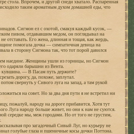
ре стола. Впрочем, и другой снеди хватало. Распаренная
о исходило таким ароматным духом домашней еды, что
инадов. Сигмон ел с охотой, смакуя каждый кусок, —
репким пивом, отдававшим медом, он поглядывал на
е не отставать. Его жена, длинная и тощая, как жердь,
енщине помогала дочка — симпатичная девица на
ала в сторону Сигмона так, что тот порой давился
остем наедине. Женщины ушли из горницы, но Сигмон
 его одаряли барышни из Вента.
о кувшина. — В Пасам путь держите?
зать дорогу, да, похоже, заплутал.
отом свернуть у Сивого луга на запад, а там рукой
житься на совет. Но за два дня пути я не встретил ни
ицу, пожалуй, народу на дороге прибавится. Хотя тут
ивого Луга народу больше живет, но они к нам не суются.
мой середке мы, меж городами. Но от того не грустим,
.
ассказывая про загадочный Сивый Луг, но курьеру не
оминал голубые глаза и пшеничные косы дочки Поттона.