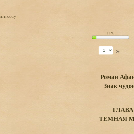
чать книгу
11%
»
Роман Афан
Знак чудо
ГЛАВА
ТЕМНАЯ 