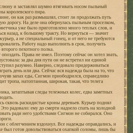
 слюну и заставлял шумно втягивать носом пыльный
ны королевского пира.
чине, он как раз размышлял, стоит ли продолжать путь
кую дорогу. На деле она обернулась пыльным проселком,
оветчика уже было приготовлено много теплых слов, и
ся назад, к большому тракту. Но вернуться — значит
 курьер, а не специальный гонец, и от него не требуются
 провалить. Работу надо выполнить в срок, получить
 второго пехотного полка.
опоздать. Права не имел. Поэтому сейчас он хотел знать,
пустовала: за два дня пути он не встретил ни единой
оступил разумно. Наверно, следовало придерживаться
рать день или два. Сейчас вся надежда была на то, что
 почуяв запах еды, Сигмон приободрился, справедливо
дит тропа, натоптанная, широкая, такая, что телега
ика, затаптывая следы тележных колес, едва заметных
подать.
сь сквозь раскидистые кроны деревьев. Курьер поднял
 Это радовало: ему до смерти надоело спать на холодной
твовать ради него удобствами Сигмон не собирался. Оно
ороги.
он с облегчением вздохнул. Все надежды оправдались, и
аже был готов довольствоваться охапкой соломы, лишь бы