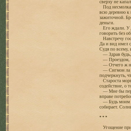
сверху не капал
Под несмолкае
всю деревню к 
зажиточной. Бр
деньги.
Его ждали. У д
говорить без о
Навстречу гост
Да и вид имел 
Судя по всему,
— Здрав будь, 
— Проездом, —
— Отчего ж не 
— Сигмон ла То
подчеркнуть, ч
Староста моргн
содействие, о 
— Мне бы перен
вправе потребов
— Будь моим го
собирает. Солн
* * *
Угощение пришл