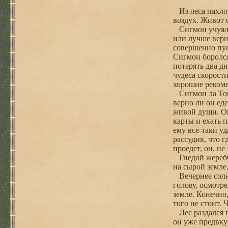
Из леса пахло 
воздух. Живот 
Сигмон учуял с
или лучше верн
совершенно пус
Сигмон боролся
потерять два дн
чудеса скорост
хорошие рекоме
Сигмон ла Тойя
верно ли он еде
живой души. Ок
карты и ехать 
ему все-таки у
рассудив, что г
проедет, он, не
Гнедой жеребчи
на сырой земле
Вечернее солнц
голову, осмотр
земле. Конечно
того не стоит. 
Лес раздался в
он уже предвку