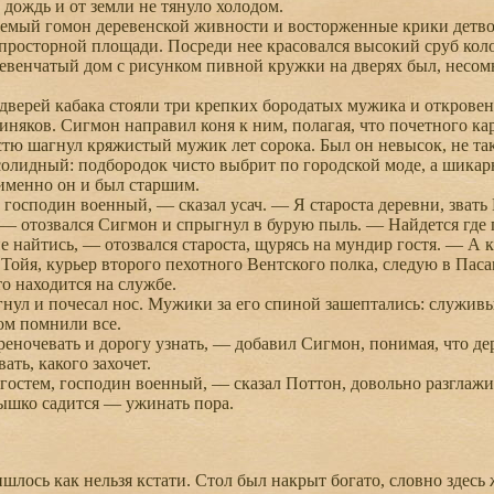
 дождь и от земли не тянуло холодом.
мый гомон деревенской живности и восторженные крики детвор
просторной площади. Посреди нее красовался высокий сруб колод
евенчатый дом с рисунком пивной кружки на дверях был, несомне
верей кабака стояли три крепких бородатых мужика и откровенно
биняков. Сигмон направил коня к ним, полагая, что почетного ка
ю шагнул кряжистый мужик лет сорока. Был он невысок, не так 
солидный: подбородок чисто выбрит по городской моде, а шикар
 именно он и был старшим.
господин военный, — сказал усач. — Я староста деревни, звать
 отозвался Сигмон и спрыгнул в бурую пыль. — Найдется где 
найтись, — отозвался староста, щурясь на мундир гостя. — А к
йя, курьер второго пехотного Вентского полка, следую в Паса
то находится на службе.
ул и почесал нос. Мужики за его спиной зашептались: служив
том помнили все.
очевать и дорогу узнать, — добавил Сигмон, понимая, что дере
ать, какого захочет.
стем, господин военный, — сказал Поттон, довольно разглажив
ышко садится — ужинать пора.
ось как нельзя кстати. Стол был накрыт богато, словно здесь 