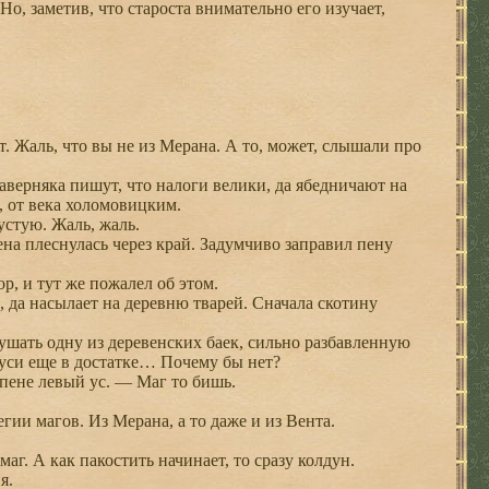
о, заметив, что староста внимательно его изучает,
. Жаль, что вы не из Мерана. А то, может, слышали про
ерняка пишут, что налоги велики, да ябедничают на
, от века холомовицким.
устую. Жаль, жаль.
на плеснулась через край. Задумчиво заправил пену
, и тут же пожалел об этом.
 да насылает на деревню тварей. Сначала скотину
шать одну из деревенских баек, сильно разбавленную
куси еще в достатке… Почему бы нет?
пене левый ус. — Маг то бишь.
гии магов. Из Мерана, а то даже и из Вента.
. А как пакостить начинает, то сразу колдун.
я.