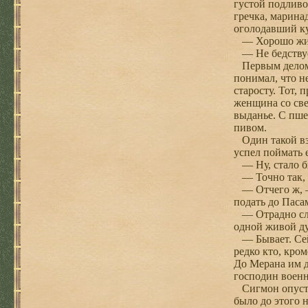
густой подливо
гречка, марина
оголодавший ку
— Хорошо живе
— Не бедствуем
Первым делом о
понимал, что н
старосту. Тот, 
женщина со све
выданье. С пше
пивом.
Один такой взг
успел поймать 
— Ну, стало бы
— Точно так, —
— Отчего ж, — 
подать до Паса
— Отрадно слыш
одной живой ду
— Бывает. Сейч
редко кто, кром
До Мерана им д
господин военн
Сигмон опустил
было до этого 