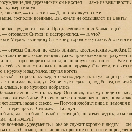
обсуждение дел деревенских он не хотел — даже из вежливости. Н
та, курьер кивнул.
гощение, — сказал он. — Давно так вкусно не ел.
ице, господин военный. Вы, ежели не ослышался, из Вента?
ро нас вряд ли слышали. Про деревню-то, про Холмовицы?
— отозвался Сигмон и насторожился. — А что?
 в Меран, господину Страмону, городскому главе. А ответа нет
 отрезал Сигмон, не желая внимать крестьянским жалобам. Нав
, отхвативших какой-нибудь лужок, принадлежащий, разумеется
 нет, — проговорил староста, игнорируя слова гостя. — Все вп
 себе кувшин с пивом и наполнил кружку. С верхом, так что пе
о в кружку и задумался, изучая ноготь.
ось? — спросил курьер, чтобы поддержать затухающий разговор
, понимаешь, колдун. Живет тут недалеко, под боком, почитай,
м, слышь, и до мужиков добрались.
комысленно заметил курьер. Он понял, что ему придется выслу
желое житье-бытье. Впрочем, вечер только начинался, пива и за
т десять назад с севера. — Пот-тон хлебнул пива и намочил в 
 — переспросил Сигмон. — Колдун?
 быть, маг это был. Самый настоящий, по всему видать, из колле
маг или колдун?
 военный, уразумейте. Пока он служит королю и людям — он маг
 сказал Сигмон, поразившись простоте и точности определени