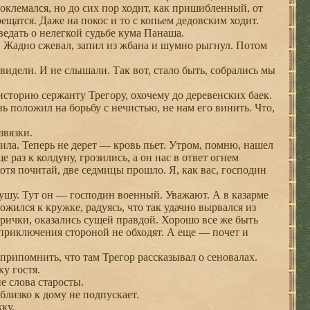
оклемался, но до сих пор ходит, как пришибленный, от
ещатся. Даже на покос и то с копьем дедовским ходит.
едать о нелегкой судьбе кума Панаша.
 Жадно сжевал, запил из жбана и шумно рыгнул. Потом
видели. И не слышали. Так вот, стало быть, собрались мы
сторию сержанту Трегору, охочему до деревенских баек.
 положил на борьбу с нечистью, не нам его винить. Что,
звязки.
ла. Теперь не дерет — кровь пьет. Утром, помню, нашел
раз к колдуну, грозились, а он нас в ответ огнем
 хотя почитай, две седмицы прошло. Я, как вас, господин
шу. Тут он — господин военный. Уважают. А в казарме
ожился к кружке, радуясь, что так удачно вырвался из
арички, оказались сущей правдой. Хорошо все же быть
и приключения стороной не обходят. А еще — почет и
припомнить, что там Трегор рассказывал о сеновалах.
у гостя.
 слова старосты.
близко к дому не подпускает.
ку.