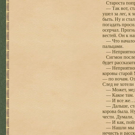
Староста попро
— Так вот, стал
ушел за лес, к 
быть. Ну и ста
погадать проси
осерчал. Прогна
вестей. Он к на
— Что началось
пальцами.
— Неприятност
Сигмон последо
будет рассказат
— Неприятности
коровы старой 
— по ночам. Оз
След не хотели 
— Может, мед
— Какое там. М
— И все же…
— Дальше, стал
корова была. Ну
чести. Думали,
— И как, пой
— Нашли мы их 
нечисть и расск