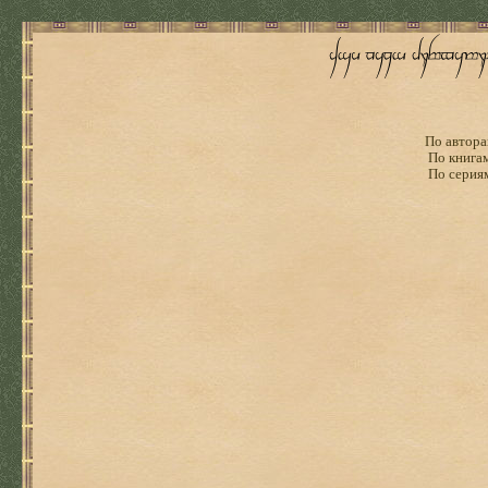
По автора
По книга
По серия