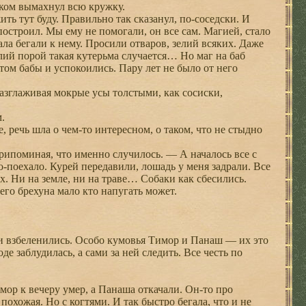
тком вымахнул всю кружку.
ить тут буду. Правильно так сказанул, по-соседски. И
 построил. Мы ему не помогали, он все сам. Магией, стало
ала бегали к нему. Просили отваров, зелий всяких. Даже
лий порой такая кутерьма случается… Но маг на баб
 том бабы и успокоились. Пару лет не было от него
азглаживая мокрые усы толстыми, как сосиски,
.
 речь шла о чем-то интересном, о таком, что не стыдно
рипоминая, что именно случилось. — А началось все с
о-поехало. Курей передавили, лошадь у меня задрали. Все
х. Ни на земле, ни на траве… Собаки как сбесились.
оего брехуна мало кто напугать может.
и взбеленились. Особо кумовья Тимор и Панаш — их это
оде заблудилась, а сами за ней следить. Все честь по
ор к вечеру умер, а Панаша откачали. Он-то про
похожая. Но с когтями. И так быстро бегала, что и не