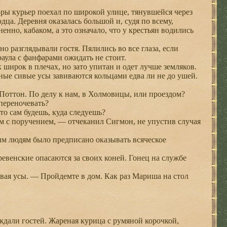
ы курьер поехал по широкой улице, тянувшейся через
ца. Деревня оказалась большой и, судя по всему,
нно, кабаком, а это означало, что у крестьян водились
 разглядывали гостя. Пялились во все глаза, если
раула с фанфарами ожидать не стоит.
широк в плечах, но зато упитан и одет лучше земляков.
ные сивые усы завиваются кольцами едва ли не до ушей.
 Поттон. По делу к нам, в Холмовицы, или проездом?
переночевать?
то сам будешь, куда следуешь?
м с поручением, — отчеканил Сигмон, не упустив случая
ым людям было предписано оказывать всяческое
венские опасаются за своих коней. Гонец на службе
ая усы. — Пройдемте в дом. Как раз Мариша на стол
ждали гостей. Жареная курица с румяной корочкой,