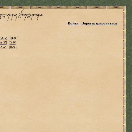
Войти
Зарегистрироваться
[A-Z]
[0-9]
[A-Z]
[0-9]
[A-Z]
[0-9]