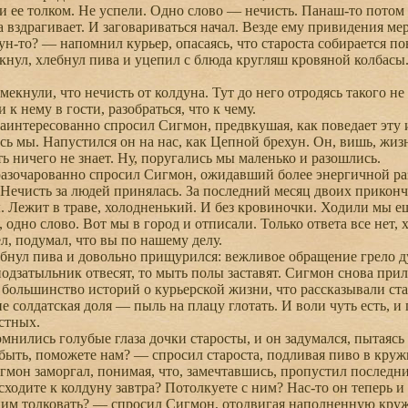
и ее толком. Не успели. Одно слово — нечисть. Панаш-то потом 
 вздрагивает. И заговариваться начал. Везде ему привидения мер
-то? — напомнил курьер, опасаясь, что староста собирается пов
ул, хлебнул пива и уцепил с блюда кругляш кровяной колбасы.
кнули, что нечисть от колдуна. Тут до него отродясь такого не 
 к нему в гости, разобраться, что к чему.
нтересованно спросил Сигмон, предвкушая, как поведает эту и
мы. Напустился он на нас, как Цепной брехун. Он, вишь, жизнь
ть ничего не знает. Ну, поругались мы маленько и разошлись.
зочарованно спросил Сигмон, ожидавший более энергичной ра
ечисть за людей принялась. За последний месяц двоих прикончи
. Лежит в траве, холодненький. И без кровиночки. Ходили мы еще 
 одно слово. Вот мы в город и отписали. Только ответа все нет,
л, подумал, что вы по нашему делу.
ул пива и довольно прищурился: вежливое обращение грело ду
подзатыльник отвесят, то мыть полы заставят. Сигмон снова прил
 большинство историй о курьерской жизни, что рассказывали ст
не солдатская доля — пыль на плацу глотать. И воли чуть есть, 
стных.
ились голубые глаза дочки старосты, и он задумался, пытаясь 
ыть, поможете нам? — спросил староста, подливая пиво в кружк
н заморгал, понимая, что, замечтавшись, пропустил последние
одите к колдуну завтра? Потолкуете с ним? Нас-то он теперь и 
им толковать? — спросил Сигмон, отодвигая наполненную круж