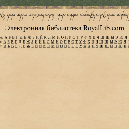
Электронная библиотека RoyalLib.com
м:
А
Б
В
Г
Д
Е
Ж
З
И
Й
К
Л
М
Н
О
П
Р
С
Т
У
Ф
Х
Ц
Ч
Ш
Щ
Ы
Э
Ю
Я
м:
А
Б
В
Г
Д
Е
Ж
З
И
Й
К
Л
М
Н
О
П
Р
С
Т
У
Ф
Х
Ц
Ч
Ш
Щ
Ы
Э
Ю
Я
м:
А
Б
В
Г
Д
Е
Ж
З
И
Й
К
Л
М
Н
О
П
Р
С
Т
У
Ф
Х
Ц
Ч
Ш
Щ
Ы
Э
Ю
Я