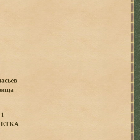
асьев
вища
 1
МЕТКА