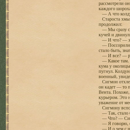
рассмотрели он
каждого шороха
— А что колдун
Староста хмыкн
продолжил:
— Мы сразу сме
кучей и двинули
— И что? — заи
— Поссорились 
стало быть, зна
— И все? — ра
— Какое там. Н
кума у околицы
пугнул. Колдун,
военный, увиде
Сигмон отхлебн
он кадет — то 
Вента. Похоже,
курьером. Это 
уважение от ме
Сигмону вспомн
— Так, стало б
— Что? — Сигмо
— Я говорю, сх
— И о чем с н