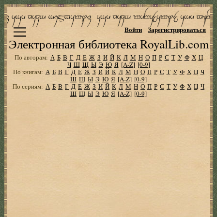
Войти
Зарегистрироваться
Электронная библиотека RoyalLib.com
По авторам:
А
Б
В
Г
Д
Е
Ж
З
И
Й
К
Л
М
Н
О
П
Р
С
Т
У
Ф
Х
Ц
Ч
Ш
Щ
Ы
Э
Ю
Я
[A-Z]
[0-9]
По книгам:
А
Б
В
Г
Д
Е
Ж
З
И
Й
К
Л
М
Н
О
П
Р
С
Т
У
Ф
Х
Ц
Ч
Ш
Щ
Ы
Э
Ю
Я
[A-Z]
[0-9]
По сериям:
А
Б
В
Г
Д
Е
Ж
З
И
Й
К
Л
М
Н
О
П
Р
С
Т
У
Ф
Х
Ц
Ч
Ш
Щ
Ы
Э
Ю
Я
[A-Z]
[0-9]