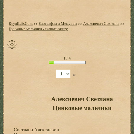
RoyalLib.Com
>>
Биографии и Мемуары
>>
Алексиевич Светлана
>>
Цинковые мальчики - скачать книгу
Спрятать
13%
опции
»
Начало
Установить
закладку
Алексиевич Светлана
Цинковые мальчики
Настройки
+
Светлана Алексиевич