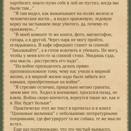
партбилет, никто пулю себе в лоб не пустил, когда мы
были там..."
"Я там видел, как выкапывают на полях железо и
человеческие кости... я видел оранжевую, ледовую
корку на застывшем лице убитого, да, почему-то
оранжевую..."
"В моей комнате те же книги, фото, магнитофон,
гитара, а я другой. Через парк не могу пройти,
оглядываюсь. В кафе официант станет за спиной:
"Заказывайте", а я готов вскочить и убежать. Не могу,
чтобы у меня кто-то за спиной стоял. Увидишь гада,
она мысль - расстрелять его надо".
"На войне приходилось делать прямо
противоположное тому, чему нас учили в мирной
жизни, а в мирной жизни надо было забыть все
навыки, приобретенные на войне".
"Я стреляю отлично, прицельно метаю гранаты,
зачем мне это. Ходил в военкомат, просился назад, не
взяли. Война скоро кончится, вернутся такие же, как и
я. Нас будет больше".
Практически этот же текст я прочитал и в книге
"Цинковые мальчики" с небольшими литературными
поправками, где фигурирует та же собака, те же мысли
вслух.
Еще раз подтверждаю, что это чистый вымысел,