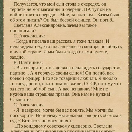
Получается, что мой сын стоял в очередях, он
терпеть не мог магазины и очереди. ПА тут он на
войне стоит в очереди... Мне, за платком... Зачем было
об этом писать? Он был боевой офицер. Он погиб...
Светлана Александровна, зачем вы такое
понаписали?
С. Алексиевич:
- Когда я писала ваш рассказ, я тоже плакала. И
ненавидела тех, кто послал вашего сына зря погибнуть
в чужой стране. И мы были тогда с вами вместе,
заодно.
Е. Платицина:
- Вы говорите, что я должна ненавидеть государство,
партию... А я горжусь своим сыном! Он погиб, как
боевой офицер. Его все товарищи любили. Я люблю
то государство, в котором мы жили, СССР, потому что
за него погиб мой сын. А вас ненавижу! Мне не
нужна ваша страшная правда. Она нам не нужна!!
Слышите?!
С. Алексиевич.
- Я, наверное, могла бы вас понять. Мы могли бы
поговорить. Но почему мы должны говорить об этом в
суде? Вот это я не могу понять...
...По кондовому советскому сценарию, Светлана
Алексиевич организованно проклинается как агент