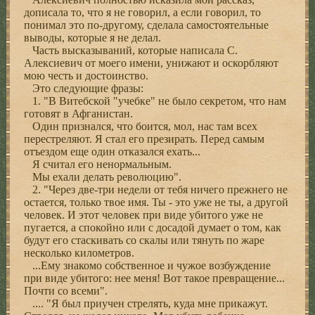
дописала то, что я не говорил, а если говорил, то
понимал это по-другому, сделала самостоятельные
выводы, которые я не делал.
Часть высказываний, которые написала С.
Алексиевич от моего имени, унижают и оскорбляют
мою честь и достоинство.
Это следующие фразы:
1. "В Витебской "учебке" не было секретом, что нам
готовят в Афганистан.
Один признался, что боится, мол, нас там всех
перестреляют. Я стал его презирать. Перед самым
отъездом еще один отказался ехать...
Я считал его ненормальным.
Мы ехали делать революцию".
2. "Через две-три недели от тебя ничего прежнего не
остается, только твое имя. Ты - это уже не ты, а другой
человек. И этот человек при виде убитого уже не
пугается, а спокойно или с досадой думает о том, как
будут его стаскивать со скалы или тянуть по жаре
несколько километров.
...Ему знакомо собственное и чужое возбуждение
при виде убитого: нее меня! Вот такое превращение...
Почти со всеми".
.... "Я был приучен стрелять, куда мне прикажут.