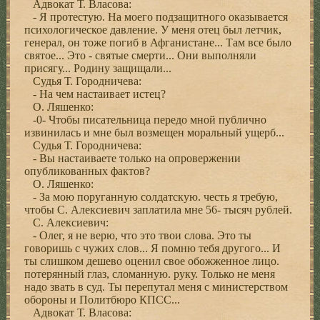
Адвокат Т. Власова:
- Я протестую. На моего подзащитного оказывается
психологическое давление. У меня отец был летчик,
генерал, он тоже погиб в Афганистане... Там все было
святое... Это - святые смерти... Они выполняли
присягу... Родину защищали...
Судья Т. Городничева:
- На чем настаивает истец?
О. Ляшенко:
-0- Чтобы писательница передо мной публично
извинилась и мне был возмещен моральный ущерб...
Судья Т. Городничева:
- Вы настаиваете только на опровержении
опубликованных фактов?
О. Ляшенко:
- За мою поруганную солдатскую. честь я требую,
чтобы С. Алексиевич заплатила мне 56- тысяч рублей.
С. Алексиевич:
- Олег, я не верю, что это твои слова. Это ты
говоришь с чужих слов... Я помню тебя другого... И
ты слишком дешево оценил свое обожженное лицо.
потерянный глаз, сломанную. руку. Только не меня
надо звать в суд. Ты перепутал меня с министерством
обороны и Политбюро КПСС...
Адвокат Т. Власова: