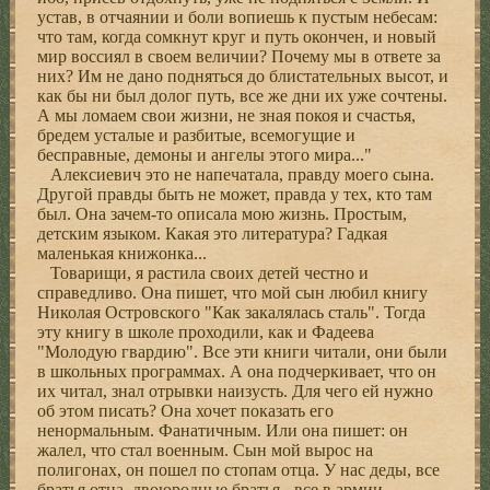
устав, в отчаянии и боли вопиешь к пустым небесам:
что там, когда сомкнут круг и путь окончен, и новый
мир воссиял в своем величии? Почему мы в ответе за
них? Им не дано подняться до блистательных высот, и
как бы ни был долог путь, все же дни их уже сочтены.
А мы ломаем свои жизни, не зная покоя и счастья,
бредем усталые и разбитые, всемогущие и
бесправные, демоны и ангелы этого мира..."
Алексиевич это не напечатала, правду моего сына.
Другой правды быть не может, правда у тех, кто там
был. Она зачем-то описала мою жизнь. Простым,
детским языком. Какая это литература? Гадкая
маленькая книжонка...
Товарищи, я растила своих детей честно и
справедливо. Она пишет, что мой сын любил книгу
Николая Островского "Как закалялась сталь". Тогда
эту книгу в школе проходили, как и Фадеева
"Молодую гвардию". Все эти книги читали, они были
в школьных программах. А она подчеркивает, что он
их читал, знал отрывки наизусть. Для чего ей нужно
об этом писать? Она хочет показать его
ненормальным. Фанатичным. Или она пишет: он
жалел, что стал военным. Сын мой вырос на
полигонах, он пошел по стопам отца. У нас деды, все
братья отца, двоюродные братья - все в армии.