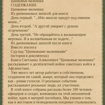
Цинковые мальчики
СОДЕРЖАНИЕ
Цинковые мальчики
Из дневниковых записей для книги
День первый. "...Ибо многие придут под именем
моим..."
День второй. "А другой умирает с душою
огорченною"
День третий. "Не обращайтесь к вызывающим
мертвых. И к волшебникам не ходите..."
Из дневниковых записей после книги
Вместо эпилога
Суд над "Цинковыми мальчиками"
(история в документах)
Книга Светланы Алексиевич "Цинковые мальчики"
рассказывает о десятилетней войне советских войск в
Афганистане.
Уже много лет автор работает в собственном,
созданном ею самой, жанре, который она определяет,
как - роман голосов. О реальных событиях
рассказывают реальные люди, их участники.
В этой книге собраны рассказы более 100 человек:
офицеров и солдат, воевавших на этой непонятной
войне, вдов и матерей погибших. Мы узнаем о том,
как в жестоком и безнадежном поединке сталкивались