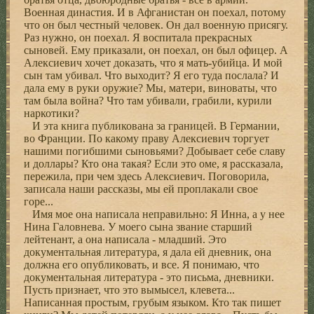
Военная династия. И в Афганистан он поехал, потому
что он был честный человек. Он дал военную присягу.
Раз нужно, он поехал. Я воспитала прекрасных
сыновей. Ему приказали, он поехал, он был офицер. А
Алексиевич хочет доказать, что я мать-убийца. И мой
сын там убивал. Что выходит? Я его туда послала? И
дала ему в руки оружие? Мы, матери, виноваты, что
там была война? Что там убивали, грабили, курили
наркотики?
И эта книга публикована за границей. В Германии,
во Франции. По какому праву Алексиевич торгует
нашими погибшими сыновьями? Добывает себе славу
и доллары? Кто она такая? Если это оме, я рассказала,
пережила, при чем здесь Алексиевич. Поговорила,
записала наши рассказы, мы ей проплакали свое
горе...
Имя мое она написала неправильно: Я Инна, а у нее
Нина Галовнева. У моего сына звание старший
лейтенант, а она написала - младший. Это
документальная литература, я дала ей дневник, она
должна его опубликовать, и все. Я понимаю, что
документальная литература - это письма, дневники.
Пусть признает, что это вымысел, клевета...
Написанная простым, грубым языком. Кто так пишет