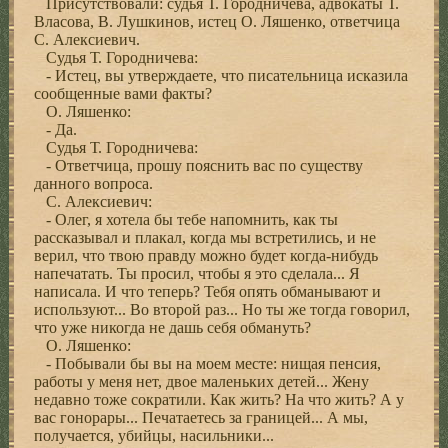
Присутствовали: судья Т. Городничева, адвокаты Т.
Власова, В. Лушкинов, истец О. Ляшенко, ответчица
С. Алексиевич.
Судья Т. Городничева:
- Истец, вы утверждаете, что писательница исказила
сообщенные вами факты?
О. Ляшенко:
- Да.
Судья Т. Городничева:
- Ответчица, прошу пояснить вас по существу
данного вопроса.
С. Алексиевич:
- Олег, я хотела бы тебе напомнить, как ты
рассказывал и плакал, когда мы встретились, и не
верил, что твою правду можно будет когда-нибудь
напечатать. Ты просил, чтобы я это сделала... Я
написала. И что теперь? Тебя опять обманывают и
используют... Во второй раз... Но ты же тогда говорил,
что уже никогда не дашь себя обмануть?
О. Ляшенко:
- Побывали бы вы на моем месте: нищая пенсия,
работы у меня нет, двое маленьких детей... Жену
недавно тоже сократили. Как жить? На что жить? А у
вас гонорары... Печатаетесь за границей... А мы,
получается, убийцы, насильники...