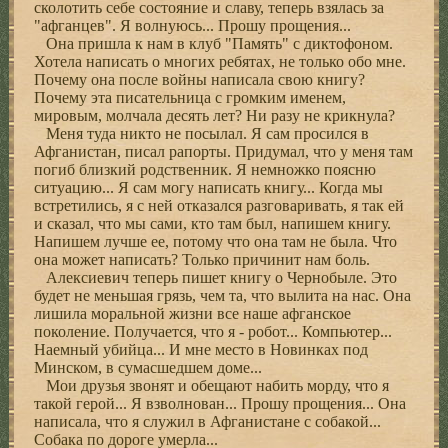
сколотить себе состояние и славу, теперь взялась за
"афганцев". Я волнуюсь... Прошу прощения...
Она пришла к нам в клуб "Память" с диктофоном.
Хотела написать о многих ребятах, не только обо мне.
Почему она после войны написала свою книгу?
Почему эта писательница с громким именем,
мировым, молчала десять лет? Ни разу не крикнула?
Меня туда никто не посылал. Я сам просился в
Афганистан, писал рапорты. Придумал, что у меня там
погиб близкий родственник. Я немножко поясню
ситуацию... Я сам могу написать книгу... Когда мы
встретились, я с ней отказался разговаривать, я так ей
и сказал, что мы сами, кто там был, напишем книгу.
Напишем лучше ее, потому что она там не была. Что
она может написать? Только причинит нам боль.
Алексиевич теперь пишет книгу о Чернобыле. Это
будет не меньшая грязь, чем та, что вылита на нас. Она
лишила моральной жизни все наше афганское
поколение. Получается, что я - робот... Компьютер...
Наемный убийца... И мне место в Новинках под
Минском, в сумасшедшем доме...
Мои друзья звонят и обещают набить морду, что я
такой герой... Я взволнован... Прошу прощения... Она
написала, что я служил в Афганистане с собакой...
Собака по дороге умерла...