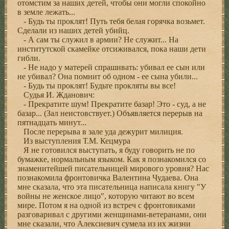
отомстим за наших детей, чтобы они могли спокойно
в земле лежать...
- Будь ты проклят! Путь тебя белая горячка возьмет.
Сделали из наших детей убийц.
- А сам ты служил в армии? Не служит... На
институтской скамейке отсиживался, пока наши дети
гибли.
- Не надо у матерей спрашивать: убивал ее сын или
не убивал? Она помнит об одном - ее сына убили...
- Будь ты проклят! Будьте прокляты вы все!
Судья И. Жданович:
- Прекратите шум! Прекратите базар! Это - суд, а не
базар... (Зал неистовствует.) Объявляется перерыв на
пятнадцать минут...
После перерыва в зале уда дежурит милиция.
Из выступления Т.М. Кецмура
Я не готовился выступать, я буду говорить не по
бумажке, нормальным языком. Как я познакомился со
знаменитейшей писательницей мирового уровня? Нас
познакомила фронтовичка Валентина Чудаева. Она
мне сказала, что эта писательница написала книгу "У
войны не женское лицо", которую читают во всем
мире. Потом я на одной из встреч с фронтовиками
разговаривал с другими женщинами-ветеранами, они
мне сказали, что Алексиевич сумела из их жизни