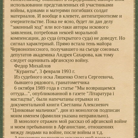
использовании представленных ей участниками
войны, вдовами и матерями погибших солдат
материалов. И вообще в клевете, антипатриотизме и
очернительстве. Пока не ясно, будет ли дан делу
"законный ход" или все-таки авторы искового
заявления, потребовав некоей моральной
компенсации, до суда (открытого суда) не доведут. Но
сигнал характерный. Прямо встала тень майора
Червонописсного, получавшего на съезде союзных
депутатов академика Андрея Сахарова, как тому
следует оценивать афганскую войну.
Федор Михайлов
"Куранты", 3 февраля 1993 г.
Из судебного иска Ляшенко Олега Сергеевича,
бывшего рядового, гранатометчика
6 октября 1989 года в статье "Мы возвращаемся
оттуда...", опубликованной в газете "Лiтаратура i
мастацтва", были напечатаны отрывки из
документальной книги Светланы Алексиевич
"Цинковые мальчики". дин из монологов подписан
моим именем (фамилия указана неправильно).
В монологе отражен мой рассказ об афганской войне
и моем пребывании в Афганистане, отношениях
между людьми на войне, после войны и т.д.
Алексиевич полностью исказила мой рассказ,