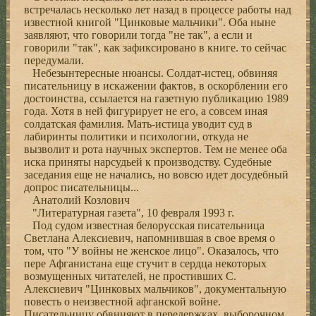
встречалась несколько лет назад в процессе работы над
известной книгой "Цинковые мальчики". Оба ныне
заявляют, что говорили тогда "не так", а если и
говорили "так", как зафиксировано в книге. то сейчас
передумали.
Небезынтересные нюансы. Солдат-истец, обвиняя
писательницу в искажении фактов, в оскорблении его
достоинства, ссылается на газетную публикацию 1989
года. Хотя в ней фигурирует не его, а совсем иная
солдатская фамилия. Мать-истица уводит суд в
лабиринты политики и психологии, откуда не
вызволит и рота научных экспертов. Тем не менее оба
иска приняты нарсудьей к производству. Судебные
заседания еще не начались, но вовсю идет досудебный
допрос писательницы...
Анатолий Козлович
"Литературная газета", 10 февраля 1993 г.
Под судом известная белорусская писательница
Светлана Алексиевич, напомнившая в свое время о
том, что "У войны не женское лицо". Оказалось, что
пере Афганистана еще стучит в сердца некоторых
возмущенных читателей, не простивших С.
Алексиевич "Цинковых мальчиков", документальную
повесть о неизвестной афганской войне.
Писательницу обвиняют в передержках, выборочном