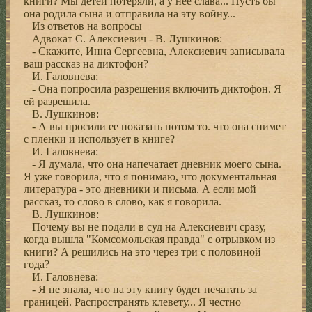
книги? Мы детей потеряли, а у нее слава... Пусть бы
она родила сына и отправила на эту войну...
Из ответов на вопросы
Адвокат С. Алексиевич - В. Лушкинов:
- Скажите, Инна Сергеевна, Алексиевич записывала
ваш рассказ на диктофон?
И. Галовнева:
- Она попросила разрешения включить диктофон. Я
ей разрешила.
В. Лушкинов:
- А вы просили ее показать потом то. что она снимет
с пленки и использует в книге?
И. Галовнева:
- Я думала, что она напечатает дневник моего сына.
Я уже говорила, что я понимаю, что документальная
литература - это дневники и письма. А если мой
рассказ, то слово в слово, как я говорила.
В. Лушкинов:
Почему вы не подали в суд на Алексиевич сразу,
когда вышла "Комсомольская правда" с отрывком из
книги? А решились на это через три с половиной
года?
И. Галовнева:
- Я не знала, что на эту книгу будет печатать за
границей. Распространять клевету... Я честно