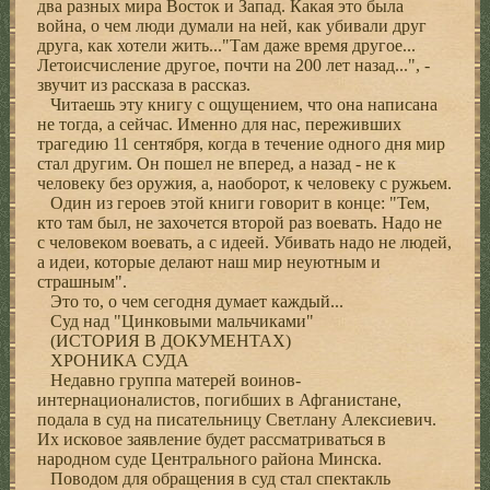
два разных мира Восток и Запад. Какая это была
война, о чем люди думали на ней, как убивали друг
друга, как хотели жить..."Там даже время другое...
Летоисчисление другое, почти на 200 лет назад...", -
звучит из рассказа в рассказ.
Читаешь эту книгу с ощущением, что она написана
не тогда, а сейчас. Именно для нас, переживших
трагедию 11 сентября, когда в течение одного дня мир
стал другим. Он пошел не вперед, а назад - не к
человеку без оружия, а, наоборот, к человеку с ружьем.
Один из героев этой книги говорит в конце: "Тем,
кто там был, не захочется второй раз воевать. Надо не
с человеком воевать, а с идеей. Убивать надо не людей,
а идеи, которые делают наш мир неуютным и
страшным".
Это то, о чем сегодня думает каждый...
Суд над "Цинковыми мальчиками"
(ИСТОРИЯ В ДОКУМЕНТАХ)
ХРОНИКА СУДА
Hедавно группа матерей воинов-
интернационалистов, погибших в Афганистане,
подала в суд на писательницу Светлану Алексиевич.
Их исковое заявление будет рассматриваться в
народном суде Центрального района Минска.
Поводом для обращения в суд стал спектакль