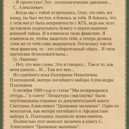
- Я протестую! Это - психологическое давление...
С. Алексиевич:
- Когда мы с тобой встречались, Олег, это пять лет
назад, ты был честен, я боялась за тебя. Я боялась, что
у тебя могут быть неприятности с КГБ, ведь вас всех
заставляли подписывать бумагу о неразглашении
военной тайны. И я изменила твою фамилию. Я
изменила ее, чтобы защитить тебя, а теперь должна
этим же от тебя сама защищаться. Поскольку там не
твоя фамилия, то - это собирательный образ... И твои
претензии безосновательны...
О. Ляшенко:
- Нет, это мои слова. Это я говорил... Там и то, как
меня ранило... И... Там все мое...
Из судебного иска Екатерины Никитичны
Платициной, матери погибшего майора Александра
Платицина
6 октября 1989 года в статье "Мы возвращаемся
оттуда..." в газете "Лiтаратура i мастацтва" были
опубликованы отрывки из документальной книги
Светланы Алексиевич "Цинковые мальчики". Один из
монологов, как матери погибшего в Афганистане
майора А. Платицина, подписан моим именем.
Полностью этот монолог включен в книгу С.
Алексиевич "Цинковые мальчики".