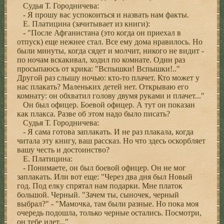
Судья Т. Городничева:
- Я прошу вас успокоиться и назвать нам факты.
Е. Платицина (зачитывает из книги):
- "После Афганистана (это когда он приехал в
отпуск) еще нежнее стал. Все ему дома нравилось. Но
были минуты, когда сядет и молчит, никого не видит -
по ночам вскакивал, ходил по комнате. Один раз
просыпаюсь от крика: "Вспышки! Вспышки!.."
Другой раз слышу ночью: кто-то плачет. Кто может у
нас плакать? Маленьких детей нет. Открываю его
комнату: он обхватил голову двумя руками и плачет..."
Он был офицер. Боевой офицер. А тут он показан
как плакса. Разве об этом надо было писать?
Судья Т. Городничева:
- Я сама готова заплакать. И не раз плакала, когда
читала эту книгу, ваш рассказ. Но что здесь оскорбляет
вашу честь и достоинство?
Е. Платицина:
- Понимаете, он был боевой офицер. Он не мог
заплакать. Или вот еще: "Через два дня был Новый
год. Под елку спрятал нам подарки. Мне платок
большой. Черный. "Зачем ты, сыночек, черный
выбрал?" - "Мамочка, там были разные. Но пока моя
очередь подошла, только черные остались. Посмотри,
он тебе идет..."