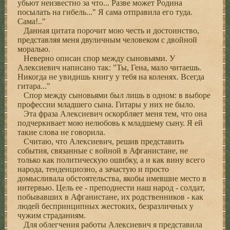
убьют неизвестно за что... Разве может Родина
посылать на гибель..." Я сама отправила его туда.
Сама!.."
Данная цитата порочит мою честь и достоинство,
представляя меня двуличным человеком с двойной
моралью.
Неверно описан спор между сыновьями. У
Алексиевич написано так: "Ты, Гена, мало читаешь.
Никогда не увидишь книгу у тебя на коленях. Всегда
гитара..."
Спор между сыновьями был лишь в одном: в выборе
профессии младшего сына. Гитары у них не было.
Эта фраза Алексиевич оскорбляет меня тем, что она
подчеркивает мою нелюбовь к младшему сыну. Я ей
такие слова не говорила.
Считаю, что Алексиевич, решив представить
события, связанные с войной в Афганистане, не
только как политическую ошибку, а и как вину всего
народа, тенденциозно, а зачастую и просто
домысливала обстоятельства, якобы имевшие место в
интервью. Цель ее - преподнести наш народ - солдат,
побывавших в Афганистане, их родственников - как
людей беспринципных жестоких, безразличных у
чужим страданиям.
Для облегчения работы Алексиевич я представила