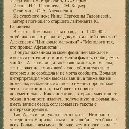
заседатели Т.В. Борисевич, Т.С. Сороко.
Истцы: И.С. Галовнева, Т.М. Кецмур.
Ответчица: С. А. Алексиевич.
Из судебного иска Инны Сергеевны Галовневой,
матери погибшего старшего лейтенанта Ю.
Галовнева
В газете "Комсомольская правда" от 15.02.90 г.
опубликованы отрывки из документальной повести С.
Алексиевич "Цинковые мальчики" - "Монологи тех,
кто прошел Афганистан".
В опубликованном за моей фамилией монологе
имеются неточности и искажения фактов, сообщаемых
мной С. Алексиевич, а также явная ложь, вымыслы,
т.е. изложение с моих якобы слов обстоятельств, о
которых я не сообщала и не могла сообщить. Вольная
интерпретация моих высказываний, а также явные
домыслы, изложенные от моего имени, порочат мою
честь и достоинство, тем более что повесть
документальная. Как я полагаю, автор-документалист
обязан в точности излагать полученную информацию,
иметь записи бесед, согласовывать тексты с
интервьюируемым.
Так, Алексиевич указывает в статье: "Нехорошо
матери в этом признаваться... но я любила его больше
всех. Больше, чем мужа, больше, чем второго сына..."