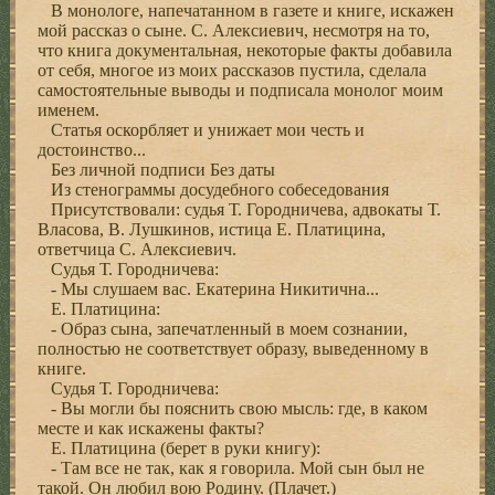
В монологе, напечатанном в газете и книге, искажен
мой рассказ о сыне. С. Алексиевич, несмотря на то,
что книга документальная, некоторые факты добавила
от себя, многое из моих рассказов пустила, сделала
самостоятельные выводы и подписала монолог моим
именем.
Статья оскорбляет и унижает мои честь и
достоинство...
Без личной подписи Без даты
Из стенограммы досудебного собеседования
Присутствовали: судья Т. Городничева, адвокаты Т.
Власова, В. Лушкинов, истица Е. Платицина,
ответчица С. Алексиевич.
Судья Т. Городничева:
- Мы слушаем вас. Екатерина Никитична...
Е. Платицина:
- Образ сына, запечатленный в моем сознании,
полностью не соответствует образу, выведенному в
книге.
Судья Т. Городничева:
- Вы могли бы пояснить свою мысль: где, в каком
месте и как искажены факты?
Е. Платицина (берет в руки книгу):
- Там все не так, как я говорила. Мой сын был не
такой. Он любил вою Родину. (Плачет.)