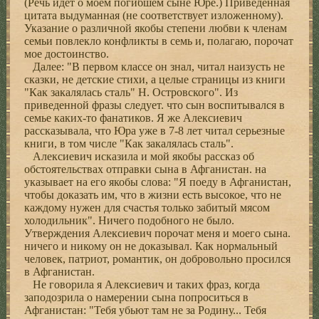
(Речь идет о моем погибшем сыне Юре.) Приведенная
цитата выдуманная (не соответствует изложенному).
Указание о различной якобы степени любви к членам
семьи повлекло конфликты в семь и, полагаю, порочат
мое достоинство.
Далее: "В первом классе он знал, читал наизусть не
сказки, не детские стихи, а целые страницы из книги
"Как закалялась сталь" Н. Островского". Из
приведенной фразы следует. что сын воспитывался в
семье каких-то фанатиков. Я же Алексиевич
рассказывала, что Юра уже в 7-8 лет читал серьезные
книги, в том числе "Как закалялась сталь".
Алексиевич исказила и мой якобы рассказ об
обстоятельствах отправки сына в Афганистан. на
указывает на его якобы слова: "Я поеду в Афганистан,
чтобы доказать им, что в жизни есть высокое, что не
каждому нужен для счастья только забитый мясом
холодильник". Ничего подобного не было.
Утверждения Алексиевич порочат меня и моего сына.
ничего и никому он не доказывал. Как нормальный
человек, патриот, романтик, он добровольно просился
в Афганистан.
Не говорила я Алексиевич и таких фраз, когда
заподозрила о намерении сына попроситься в
Афганистан: "Тебя убьют там не за Родину... Тебя