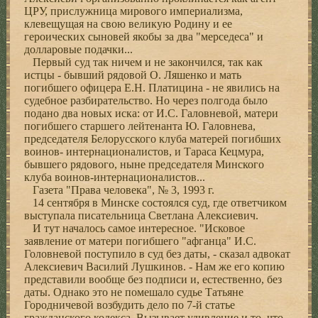
ЦРУ, прислужница мирового империализма,
клевещущая на свою великую Родину и ее
героических сыновей якобы за два "мерседеса" и
долларовые подачки...
Первый суд так ничем и не закончился, так как
истцы - бывший рядовой О. Ляшенко и мать
погибшего офицера Е.Н. Платицина - не явились на
судебное разбирательство. Но через полгода было
подано два новых иска: от И.С. Галовневой, матери
погибшего старшего лейтенанта Ю. Галовнева,
председателя Белорусского клуба матерей погибших
воинов- интернационалистов, и Тараса Кецмура,
бывшего рядового, ныне председателя Минского
клуба воинов-интернационалистов...
Газета "Права человека", № 3, 1993 г.
14 сентября в Минске состоялся суд, где ответчиком
выступала писательница Светлана Алексиевич.
И тут началось самое интересное. "Исковое
заявление от матери погибшего "афганца" И.С.
Головневой поступило в суд без даты, - сказал адвокат
Алексиевич Василий Лушкинов. - Нам же его копию
представили вообще без подписи и, естественно, без
даты. Однако это не помешало судье Татьяне
Городничевой возбудить дело по 7-й статье
гражданского кодекса. Вызывает удивление и то, что