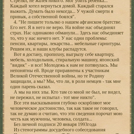
Стрелял, не жалея никого. Мог убить ребенка...
Каждый хотел вернуться домой. Каждый старался
выжить. Думать было некогда... У чужой смерти я
привык, а собственной боялся".
4. "Не пишите тольлко о нашем афганском братстве.
Его нет. Я в него не верю. На войне нас объединял
страх. Нас одинаково обманули... Здесь нас объединяет
то, что у нас ничего нет. У нас одни проблемы:
пенсии, квартиры, лекарства... мебельные гарнитуры.
Решим их, и наши клубы распадутся.
Вот я достану, пропихну, выгрызу себе квартиру,
мебель, холодильник, стиральную машину, японский
"видик" - и все! Молодежь к нам не потянулась. Мы
непонятны ей. Вроде приравнены к участникам
Великой Отечественной войны, но те Родину
защищали, а мы? Мы, что ли, в роли немцев - так мне
один парень сказал.
А мы на них злы. Кто там со мной не был, не видел,
не пережил, не испытал - тот мне никто".
Все эти высказывания глубоко оскорбляют мое
человеческое достоинство, так как такое не говорил,
так не думаю и считаю, что эти сведения порочат мою
честь как мужчины, человека, солдата...
Без личной подписи 20 января 1993года
Из стенограммы досудебного собеседования