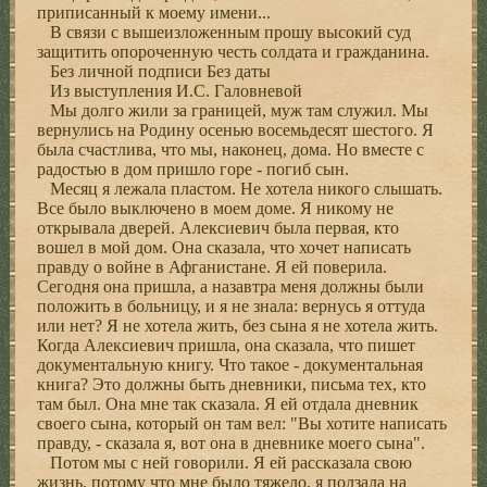
приписанный к моему имени...
В связи с вышеизложенным прошу высокий суд
защитить опороченную честь солдата и гражданина.
Без личной подписи Без даты
Из выступления И.С. Галовневой
Мы долго жили за границей, муж там служил. Мы
вернулись на Родину осенью восемьдесят шестого. Я
была счастлива, что мы, наконец, дома. Но вместе с
радостью в дом пришло горе - погиб сын.
Месяц я лежала пластом. Не хотела никого слышать.
Все было выключено в моем доме. Я никому не
открывала дверей. Алексиевич была первая, кто
вошел в мой дом. Она сказала, что хочет написать
правду о войне в Афганистане. Я ей поверила.
Сегодня она пришла, а назавтра меня должны были
положить в больницу, и я не знала: вернусь я оттуда
или нет? Я не хотела жить, без сына я не хотела жить.
Когда Алексиевич пришла, она сказала, что пишет
документальную книгу. Что такое - документальная
книга? Это должны быть дневники, письма тех, кто
там был. Она мне так сказала. Я ей отдала дневник
своего сына, который он там вел: "Вы хотите написать
правду, - сказала я, вот она в дневнике моего сына".
Потом мы с ней говорили. Я ей рассказала свою
жизнь, потому что мне было тяжело, я ползала на