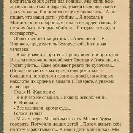
воспитала своих детей для Родины. Мы жили всю
жизнь в палатках и бараках, у меня было два сына и
два чемодана. Я в политику не вмешивалась... А она
пишет, что наши дети - убийцы... Я поехала в
Министерство обороны, я отдала им орден сына... Я
не хочу быть матерью убийцы... Я отдала его орден
государству...
Общественный защитник С. Алексиевич - Е.
Новиков, председатель Белорусской Лиги прав
человека:
- Я хочу заявить протест. Прошу внести в протокол.
Из зала постоянно оскорбляют Светлану Алексиевич.
Грозят убить... Даже обещают резать по кусочкам...
(Поворачивается к матерям, сидящим в зале с
большими портретами своих сыновей, на которых
наколоты их ордена и медали.) Поверьте, я уважаю
ваше горе...
Судья И. Жданович:
- Я ничего не слышал. Никаких оскорблений.
Е. Новиков:
- Все слышали, кроме суда...
Голоса из зала
- Мы - матери. Мы хотим сказать. Мы все будем
говорить. Погубили наших детей... Потом деньги себе
на этом зарабатывают... А наши дети в могилках. Мы