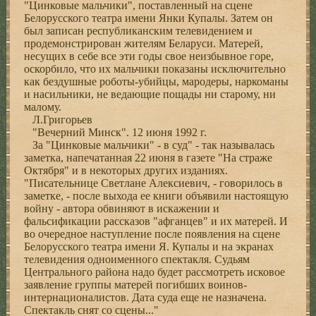
"Цинковые мальчики", поставленный на сцене
Белорусского театра имени Янки Купалы. Затем он
был записан республиканским телевидением и
продемонстрирован жителям Беларуси. Матерей,
несущих в себе все эти годы свое неизбывное горе,
оскорбило, что их мальчики показаны исключительно
как бездушные роботы-убийцы, мародеры, наркоманы
и насильники, не ведающие пощады ни старому, ни
малому.
Л.Григорьев
"Вечерний Минск". 12 июня 1992 г.
За "Цинковые мальчики" - в суд" - так называлась
заметка, напечатанная 22 июня в газете "На страже
Октября" и в некоторых других изданиях.
"Писательнице Светлане Алексиевич, - говорилось в
заметке, - после выхода ее книги объявили настоящую
войну - автора обвиняют в искажении и
фальсификации рассказов "афганцев" и их матерей. И
во очередное наступление после появления на сцене
Белорусского театра имени Я. Купалы и на экранах
телевидения одноименного спектакля. Судьям
Центрального района надо будет рассмотреть исковое
заявление группы матерей погибших воинов-
интернационалистов. Дата суда еще не назначена.
Спектакль снят со сцены..."