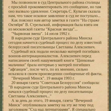
Мы позвонили в суд Центрального района столицы
с просьбой прокомментировать это сообщение, но там
оно вызвало удивление. Секретарь С. Кульган сказала
нам, что такое исковое заявление в суд не поступало...
Как пояснил нам автор заметки в газете "На страже
Октября" В. Стрельский, информация была взята им
из московской газеты "Красная звезда"...
"Чырвоная змена". 14 июля 1992 г.
В народном суде Центрального района Минска
сегодня начнется судебный процесс по делу известной
белорусской писательницы Светланы Алексиевич.
Судебный иск подали несколько матерей погибших
воинов-интернационалистов. Алексиевич перед
написанием своей нашумевшей книги "Цинковые
мальчики" брала интервью у матерей погибших
"афганцев", после чего, по их мнению, сильно
исказила в своем произведении сообщенные ей факты.
"Вечерний Минск". 19 января 1993 г.
20 января газета "Советская Белоруссия" сообщила:
"В народном суде Центрального района Минска
начался судебный процесс по делу писательницы
Светланы Алексиевич..."
А за день до этого, 19 января, газета "Вечерний
Минск" опубликовала заметку на эту же тему под
заголовком "Суд над литераторами". Я специально