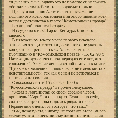
ей дневник сына, однако это не помогло ей изложить
обстоятельства действительно документально.
Прошу извинения Алексиевич за искажение
подлинного моего материала и за опорочивание моей
чести и достоинства в газете "Комсомольская правда"
Без личной подписи Без даты
Из судебного иска Тараса Кецмура, бывшего
рядового
В изложенном тексте моего первого искового
заявления о защите чести и достоинства не указаны
конкретные претензии к С. Алексиевич за ее
публикацию в "Комсомольской правде" (15. 02. 90 г.).
Настоящим дополняю и подтверждаю его: все, что
изложено С. Алексиевич в газетной статье и в книге
"Цинковые мальчики", - вымысел и не имело места в
действительности, так как я с ней не встречался и
ничего ей не говорил.
С выходом статьи 15 февраля 1990 в
"Комсомольской правде" я прочел следующее:
"Уехал в Афганистан со своей собакой Чарой,
крикнешь "Умри!", и она падает. Если не по себе,
сильно расстроен, она садилась рядом и плакала.
Первые дни я немел от восторга, что там..."
"Вы, пожалуйста, никогда не трогайте этого, много
сейчас умников здесь, почему же никто не положил