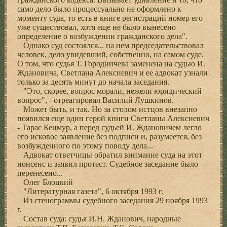
само дело было процессуально не оформлено к
моменту суда, то есть в книге регистраций номер его
уже существовал, хотя еще не было вынесено
определение о возбуждении гражданского дела".
Однако суд состоялся... на нем председательствовал
человек, дело увидевший, собственно, на самом суде.
О том, что судья Т. Городничева заменена на судью И.
Ждановича, Светлана Алексиевич и ее адвокат узнали
только за десять минут до начала заседания.
"Это, скорее, вопрос морали, нежели юридический
вопрос", - отреагировал Василий Лушкинов.
Может быть, и так. Но за столом истцов внезапно
появился еще один герой книги Светланы Алексиевич
- Тарас Кецмур, а перед судьей И. Ждановичем легло
его исковое заявление без подписи и, разумеется, без
возбужденного по этому поводу дела...
Адвокат ответчицы обратил внимание суда на этот
нонсенс и заявил протест. Судебное заседание было
перенесено...
Олег Блоцкий
"Литературная газета", 6 октября 1993 г.
Из стенограммы судебного заседания 29 ноября 1993
г.
Состав суда: судья И.Н. Жданович, народные