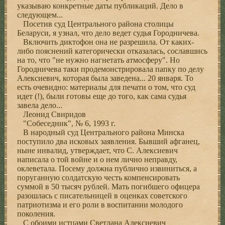
указываю конкретные даты публикаций. Дело в
следующем...
Посетив суд Центрального района столицы
Беларуси, я узнал, что дело ведет судья Городничева.
Включить диктофон она не разрешила. От каких-
либо пояснений категорически отказалась, сославшись
на то, что "не нужно нагнетать атмосферу". Но
Городничева таки продемонстрировала папку по делу
Алексиевич, которая была заведена... 20 января. То
есть очевидно: материалы для печати о том, что суд
идет (!), были готовы еще до того, как сама судья
завела дело...
Леонид Свиридов
"Собеседник", № 6, 1993 г.
В народный суд Центрального района Минска
поступило два исковых заявления. Бывший афганец,
ныне инвалид, утверждает, что С. Алексиевич
написала о той войне и о нем лично неправду,
оклеветала. Посему должна публично извиниться, а
поруганную солдатскую честь компенсировать
суммой в 50 тысяч рублей. Мать погибшего офицера
разошлась с писательницей в оценках советского
патриотизма и его роли в воспитании молодого
поколения.
С обоими истцами Светлана Алексиевич