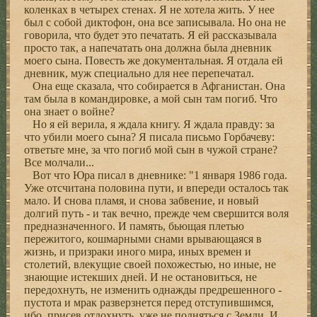
коленках в четырех стенах. Я не хотела жить. У нее
был с собой диктофон, она все записывала. Но она не
говорила, что будет это печатать. Я ей рассказывала
просто так, а напечатать она должна была дневник
моего сына. Повесть же документальная. Я отдала ей
дневник, муж специально для нее перепечатал.
Она еще сказала, что собирается в Афганистан. Она
там была в командировке, а мой сын там погиб. Что
она знает о войне?
Но я ей верила, я ждала книгу. Я ждала правду: за
что убили моего сына? Я писала письмо Горбачеву:
ответьте мне, за что погиб мой сын в чужой стране?
Все молчали...
Вот что Юра писал в дневнике: "1 января 1986 года.
Уже отсчитана половина пути, и впереди осталось так
мало. И снова пламя, и снова забвение, и новый
долгий путь - и так вечно, прежде чем свершится воля
предназначенного. И память, бьющая плетью
пережитого, кошмарными снами врывающаяся в
жизнь, и призраки иного мира, иных времен и
столетий, влекущие своей похожестью, но иные, не
знающие истекших дней. И не остановиться, не
передохнуть, не изменить однажды предрешенного -
пустота и мрак разверзнется перед отступившимся,
ибо, присев отдохнуть, уже не подняться с Земли. И