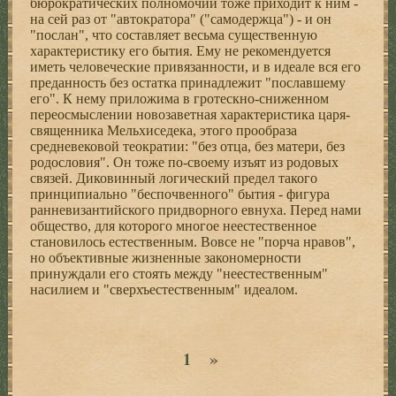
бюрократических полномочий тоже приходит к ним -
на сей раз от "автократора" ("самодержца") - и он
"послан", что составляет весьма существенную
характеристику его бытия. Ему не рекомендуется
иметь человеческие привязанности, и в идеале вся его
преданность без остатка принадлежит "пославшему
его". К нему приложима в гротескно-сниженном
переосмыслении новозаветная характеристика царя-
священника Мельхиседека, этого прообраза
средневековой теократии: "без отца, без матери, без
родословия". Он тоже по-своему изъят из родовых
связей. Диковинный логический предел такого
принципиально "беспочвенного" бытия - фигура
ранневизантийского придворного евнуха. Перед нами
общество, для которого многое неестественное
становилось естественным. Вовсе не "порча нравов",
но объективные жизненные закономерности
принуждали его стоять между "неестественным"
насилием и "сверхъестественным" идеалом.
»
1