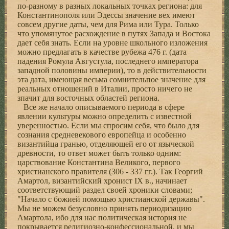
по-разному в разных локальных точках региона: для
Константинополя или Эдессы значение вех имеют
совсем другие даты, чем для Рима или Тура. Только
что упомянутое расхождение в путях Запада и Востока
дает себя знать. Если на уровне школьного изложения
можно предлагать в качестве рубежа 476 г. (дата
падения Ромула Августула, последнего императора
западной половины империи), то в действительности
эта дата, имеющая весьма сомнительпое значение для
реальных отношений в Италии, просто ничего не
зпачит для восточных областей региона.
Все же начало описываемого периода в сфере
явлении культуры можно определить с известной
уверенностью. Если мы спросим себя, что было для
сознания средневекового европейца и особенно
византийца гранью, отделяющей его от языческой
древности, то ответ может быть только одним:
царствование Константина Великого, первого
христианского правителя (306 - 337 гг.). Так Георгий
Амартол, византийский хронист IX в., начинает
соответствующий раздел своей хроники словами;
"Начало с божией помощью христианской державы".
Мы не можем безусловно принять периодизацию
Амартола, ибо для нас политическая история не
покрывается религиозно-конфессиональной, и мы