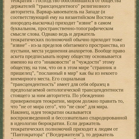
теократия - господство обособившихся от общества
держателей "трансцендентного" религиозного
авторитета. Варвар-завоеватель на Западе (и
соответствующий ему на византийском Востоке
инородец-выскочка) приходит "извне" в самом
буквальном, пространственно-топографическом
смысле слова. Однако ведь и держатель
теократических полномочий обычно приходит тоже
"извне" - из-за пределов обитаемого пространства, из
пустыни, места уединения анахоретов. Вообще право
аскета предписывать норму обществу основывается
именно на его "инаковости" и "чуждости" этому
обществу, на том, что он в этом мире "странник и
пришелец", "посланный в мир" как бы из некоего
внемирного места. Его социальная
"трансцендентность" имеет для себя образец в
предполагаемой онтологической трансцендентности
стоящего за ним авторитета. По убеждению
приверженцев теократии, миром должно править то,
что "не от мира сего", что "не свое" для мира.
Наконец, идея теократии оказывается
воспроизведенной и бессознательно спародированной
в идеологии бюрократии. Если держатель
теократических полномочий приходит к людям от
"Пантократора" ("Вседержителя"), то держатель