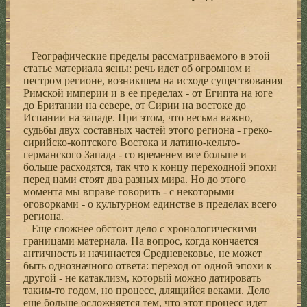
Географические пределы рассматриваемого в этой
статье материала ясны: речь идет об огромном и
пестром регионе, возникшем на исходе существования
Римской империи и в ее пределах - от Египта на юге
до Британии на севере, от Сирии на востоке до
Испании на западе. При этом, что весьма важно,
судьбы двух составных частей этого региона - греко-
сирийско-коптского Востока и латино-кельто-
германского Запада - со временем все больше и
больше расходятся, так что к концу переходной эпохи
перед нами стоят два разных мира. Но до этого
момента мы вправе говорить - с некоторыми
оговорками - о культурном единстве в пределах всего
региона.
Еще сложнее обстоит дело с хронологическими
границами материала. На вопрос, когда кончается
античность и начинается Средневековье, не может
быть однозначного ответа: переход от одной эпохи к
другой - не катаклизм, который можно датировать
таким-то годом, но процесс, длящийся веками. Дело
еще больше осложняется тем, что этот процесс идет