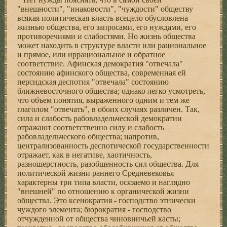
"внешности", "инаковости", "чуждости" обществу
всякая политическая власть всецело обусловлена
жизнью общества, его запросами, его нуждами, его
противоречиями и слабостями. Но жизнь общества
может находить в структуре власти или рациональное
и прямое, или иррациональное и обратное
соответствие. Афинская демократия "отвечала"
состоянию афинского общества, современная ей
персидская деспотия "отвечала" состоянию
ближневосточного общества; однако легко усмотреть,
что объем понятия, выраженного одним и тем же
глаголом "отвечать", в обоих случаях различен. Так,
сила и слабость рабовладельческой демократии
отражают соответственно силу и слабость
рабовладельческого общества; напротив,
централизованность деспотической государственности
отражает, как в негативе, хаотичность,
разношерстность, разобщенность сил общества. Для
политической жизни раннего Средневековья
характерны три типа власти, осязаемо и наглядно
"внешней" по отношению к органической жизни
общества. Это ксенократия - господство этнически
чуждого элемента; бюрократия - господство
отчужденной от общества чиновничьей касты;