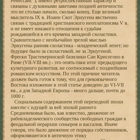
Ренессанс"), имеют ретроспективный характер и
связаны с духовными заветами поздней античности:
это не столько начало, сколько конец. Еще великий
мыслитель IX в. Иоанн Скот Эриугена явственно
связан с традицией христианского неоплатонизма V в.
и не имеет никакого отношения к судьбам
рождавшейся в его времена западной схоластики.
Сравнительно с необычайно зрелой мыслью
Эриугены ранняя схоластика - младенческий лепет; но
будущее было за схоластикой, не за Эриугеной.
Фрески Трастеверинской базилики Сан Крисогоно в
Риме (VII-VIII вв.) - это опять-таки итог предыдущего
культурного развития, не соотносимый с позднейшим
романским искусством. По этой причине читатель
должен быть готов к тому, что для грекоязычного
Востока изложение в этой статье доведено до VI-VII
вв., а для Западной Европы - много дальше, почти до
1000 г.
Социальным содержанием этой переходной эпохи
вместе
с идущей за вей эпохой раннего
Средневековья было, как известно, движение от
рабовладельческого сообщества свободных граждан к
феодальной иерархии сеньеров и вассалов. Иначе
говоря, это было движение от порядка собственников,
оформлявшегося в античную этику