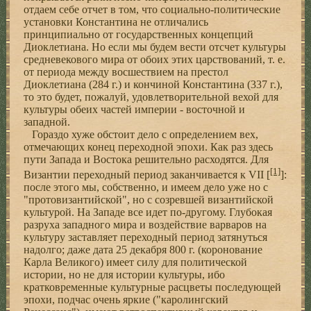
отдаем себе отчет в том, что социально-политические
установки Константина не отличались
принципиально от государственных концепций
Диоклетиана. Но если мы будем вести отсчет культуры
средневекового мира от обоих этих царствований, т. е.
от периода между восшествием на престол
Диоклетиана (284 г.) и кончиной Константина (337 г.),
то это будет, пожалуй, удовлетворительной вехой для
культуры обеих частей империи - восточной и
западной.
Гораздо хуже обстоит дело с определением вех,
отмечающих конец переходной эпохи. Как раз здесь
пути Запада и Востока решительно расходятся. Для
[1]
Византии переходный период заканчивается к VII [
]:
после этого мы, собственно, и имеем дело уже но с
"протовизантийской", но с созревшей византийской
культурой. На Западе все идет по-другому. Глубокая
разруха западного мира и воздействие варваров на
культуру заставляет переходный период затянуться
надолго; даже дата 25 декабря 800 г. (коронование
Карла Великого) имеет силу для политической
истории, но не для истории культуры, ибо
кратковременные культурные расцветы последующей
эпохи, подчас очень яркие ("каролингский