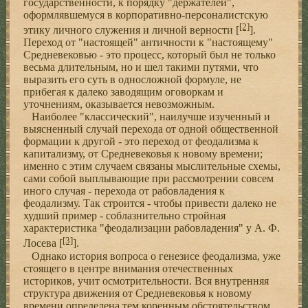
государственности, к порядку "держателей",
оформлявшемуся в корпоративно-персоналистскую
[2]
этику личного служения и личной верности [
].
Переход от "настоящей" античности к "настоящему"
Средневековью - это процесс, который был не только
весьма длительным, но и шел такими путями, что
выразить его cуть в односложной формуле, не
прибегая к далеко заводящим оговоркам и
уточнениям, оказывается невозможным.
Наиболее "классический", наилучше изученный и
выясненный случай перехода от одной общественной
формации к другой - это переход от феодализма к
капитализму, от Средневековья к новому времени;
именно с этим случаем связаны мыслительные схемы,
сами собой выплывающие при рассмотрении совсем
иного случая - перехода от рабовладения к
феодализму. Так строится - чтобы привести далеко не
худший пример - соблазнительно стройная
характеристика "феодализации рабовладения" у А. Ф.
[3]
Лосева [
].
Однако история вопроса о генезисе феодализма, уже
стоящего в центре внимания отечественных
историков, учит осмотрительности. Вся внутренняя
структура движения от Средневековья к новому
времени определена тем коренным обстоятельством,