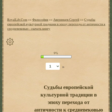
RoyalLib.Com
>>
Философия
>>
Аверинцев Сергей
>>
Судьбы
европейской культурной традиции в эпоху перехода от античности к
средневековью - скачать книгу
Спрятать
9%
опции
»
Начало
Установить
закладку
Судьбы европейской
культурной традиции в
Настройки
+
эпоху перехода от
античности к средневековью