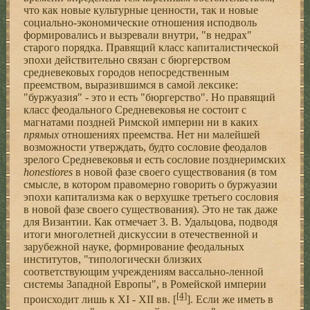
что как новые культурные ценности, так и новые
социально-экономические отношения исподволь
формировались и вызревали внутри, "в недрах"
старого порядка. Правящий класс капиталистической
эпохи действительно связан с бюргерством
средневековых городов непосредственным
преемством, выразившимся в самой лексике:
"буржуазия" - это и есть "бюргерство". Но правящий
класс феодального Средневековья не состоит с
магнатами поздней Римской империи ни в каких
прямых
отношениях преемства. Нет ни малейшей
возможности утверждать, будто сословие феодалов
зрелого Средневековья и есть сословие позднеримских
honestiores
в новой фазе своего существования (в том
смысле, в котором правомерно говорить о буржуазии
эпохи капитализма как о верхушке третьего сословия
в новой фазе своего существования). Это не так даже
для Византии. Как отмечает 3. В. Удальцова, подводя
итоги многолетней дискуссии в отечественной и
зарубежной науке, формирование феодальных
институтов, "типологически близких
соответствующим учреждениям вассально-ленной
системы Западной Европы", в Ромейской империи
[4]
происходит лишь к XI - XII вв. [
]. Если же иметь в