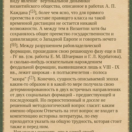
виду явление "вертикальной динамики"
византийского общества, описанное в работах А. П.
[5]
Каждана [
], более чем ясно, что для прямого
преемства в составе правящего класса на такой
временной дистанции не остается никакой
возможности. А между тем в Византии хотя бы
сохранялось общее преемство государственности и
цивилизации; о Западной Европе и говорить нечего
[6]
[
]. Между разрушением рабовладельческой
формации, прошедшим свою решающую фазу еще в III
- IV вв. (см. работы Е. М. Штаерман и Г. Л. Курбатова),
и сколько-нибудь осязательным нарождением
феодальной формации, выявившимся лишь к VIII - IX
вв., лежит широкая - в полтысячелетия - полоса
[7]
"зазора" [
]. Конечно, сущность описываемой эпохи
каким-то образом и в какой-то мере получила свою
детерминированность в двух встречных направлениях
от двух социальных формаций - предшествующей и
последующей. Но первостепенный и доселе не
решенный методологический вопрос гласит: каким
именно образом Отвечать на этот вопрос не входит в
компетенцию историка литературы, по ему
приходится указать на общую трудность, которая стоит
также и перед ним.
Нет нужды пояснять, что в самой своей