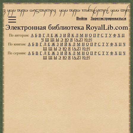
Войти
Зарегистрироваться
Электронная библиотека RoyalLib.com
По авторам:
А
Б
В
Г
Д
Е
Ж
З
И
Й
К
Л
М
Н
О
П
Р
С
Т
У
Ф
Х
Ц
Ч
Ш
Щ
Ы
Э
Ю
Я
[A-Z]
[0-9]
По книгам:
А
Б
В
Г
Д
Е
Ж
З
И
Й
К
Л
М
Н
О
П
Р
С
Т
У
Ф
Х
Ц
Ч
Ш
Щ
Ы
Э
Ю
Я
[A-Z]
[0-9]
По сериям:
А
Б
В
Г
Д
Е
Ж
З
И
Й
К
Л
М
Н
О
П
Р
С
Т
У
Ф
Х
Ц
Ч
Ш
Щ
Ы
Э
Ю
Я
[A-Z]
[0-9]