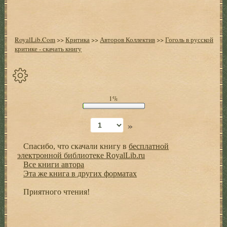
RoyalLib.Com
>>
Критика
>>
Авторов Коллектив
>>
Гоголь в русской
критике - скачать книгу
Спрятать
1%
опции
»
Начало
Спасибо, что скачали книгу в
бесплатной
Установить
электронной библиотеке RoyalLib.ru
закладку
Все книги автора
Эта же книга в других форматах
Настройки
+
Приятного чтения!
Оглавление
+