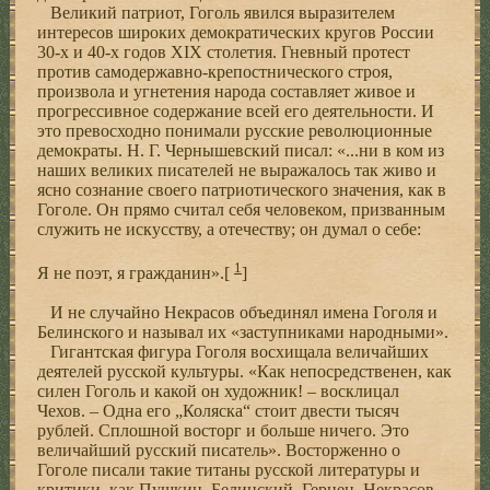
Великий патриот, Гоголь явился выразителем
интересов широких демократических кругов России
30-х и 40-х годов XIX столетия. Гневный протест
против самодержавно-крепостнического строя,
произвола и угнетения народа составляет живое и
прогрессивное содержание всей его деятельности. И
это превосходно понимали русские революционные
демократы. Н. Г. Чернышевский писал: «...ни в ком из
наших великих писателей не выражалось так живо и
ясно сознание своего патриотического значения, как в
Гоголе. Он прямо считал себя человеком, призванным
служить не искусству, а отечеству; он думал о себе:
1
Я не поэт, я гражданин».[
]
И не случайно Некрасов объединял имена Гоголя и
Белинского и называл их «заступниками народными».
Гигантская фигура Гоголя восхищала величайших
деятелей русской культуры. «Как непосредственен, как
силен Гоголь и какой он художник! – восклицал
Чехов. – Одна его „Коляска“ стоит двести тысяч
рублей. Сплошной восторг и больше ничего. Это
величайший русский писатель». Восторженно о
Гоголе писали такие титаны русской литературы и
критики, как Пушкин, Белинский, Герцен, Некрасов,