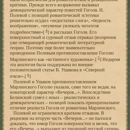
критики. Прежде всего возражение вызывал
демократический характер повестей Гоголя. Н.
Полевой с позиций романтической эстетики
решительно осудил «недостатки слога», «бедность
воображения», «неуменье увлекать читателя
4
подробностями»[
] в рассказах Гоголя. Его
поверхностный и суровый отзыв отражал (воззрения
уже отмирающей романтической литературной
теории. Поэтому еще более знаменательно
проведенное Полевым противопоставление Гоголю
5
Марлинского как «истинного художника».[
] Недаром
эта аналогия была поддержана во внешне
положительной статье В. Ушакова в «Северной
6
пчеле».[
]
Полевой и Ушаков противопоставлением
Марлинского Гоголю указали, сами того не ведая, на
новаторский характер «Вечеров...». Впоследствии
Белинский сумел с иных – реалистических и
демократических – позиций показать принципиальное
отличие реалиста Гоголя от романтика Марлинского.
Полевой не ограничился кратким отзывом. В
рецензии на вторую часть «Вечеров...» он пытался
доказать, что юмор Гоголя поверхностен и мелок, что
его «Вечера...» выпадают из традиций русской сатиры,