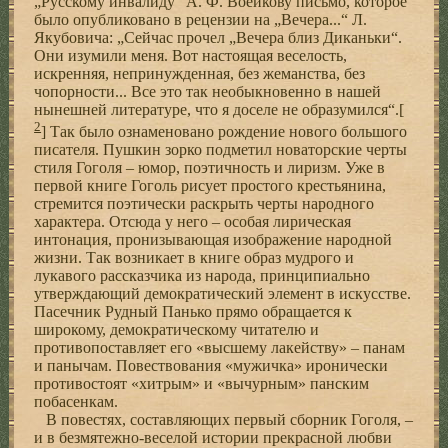
„Русскому инвалиду“ А. Ф. Воейкову письмо, которое
было опубликовано в рецензии на „Вечера...“ Л.
Якубовича: „Сейчас прочел „Вечера близ Диканьки“.
Они изумили меня. Вот настоящая веселость,
искренняя, непринужденная, без жеманства, без
чопорности... Все это так необыкновенно в нашей
нынешней литературе, что я доселе не образумился“.[
2
] Так было ознаменовано рождение нового большого
писателя. Пушкин зорко подметил новаторские черты
стиля Гоголя – юмор, поэтичность и лиризм. Уже в
первой книге Гоголь рисует простого крестьянина,
стремится поэтически раскрыть черты народного
характера. Отсюда у него – особая лирическая
интонация, пронизывающая изображение народной
жизни. Так возникает в книге образ мудрого и
лукавого рассказчика из народа, принципиально
утверждающий демократический элемент в искусстве.
Пасечник Рудный Панько прямо обращается к
широкому, демократическому читателю и
противопоставляет его «высшему лакейству» – панам
и панычам. Повествования «мужичка» иронически
противостоят «хитрым» и «вычурным» панским
побасенкам.
В повестях, составляющих первый сборник Гоголя, –
и в безмятежно-веселой истории прекрасной любви