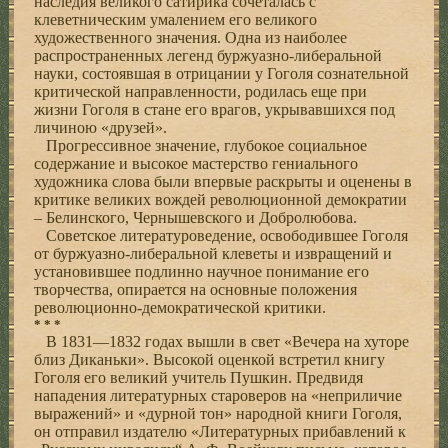
наследия великого сатирика сочеталась с
клеветническим умалением его великого
художественного значения. Одна из наиболее
распространенных легенд буржуазно-либеральной
науки, состоявшая в отрицании у Гоголя сознательной
критической направленности, родилась еще при
жизни Гоголя в стане его врагов, укрывавшихся под
личиною «друзей».
Прогрессивное значение, глубокое социальное
содержание и высокое мастерство гениального
художника слова были впервые раскрыты и оценены в
критике великих вождей революционной демократии
– Белинского, Чернышевского и Добролюбова.
Советское литературоведение, освободившее Гоголя
от буржуазно-либеральной клеветы и извращений и
установившее подлинно научное понимание его
творчества, опирается на основные положения
революционно-демократической критики.
* * *
В 1831—1832 годах вышли в свет «Вечера на хуторе
близ Диканьки». Высокой оценкой встретил книгу
Гоголя его великий учитель Пушкин. Предвидя
нападения литературных староверов на «неприличие
выражений» и «дурной тон» народной книги Гоголя,
он отправил издателю «Литературных прибавлений к