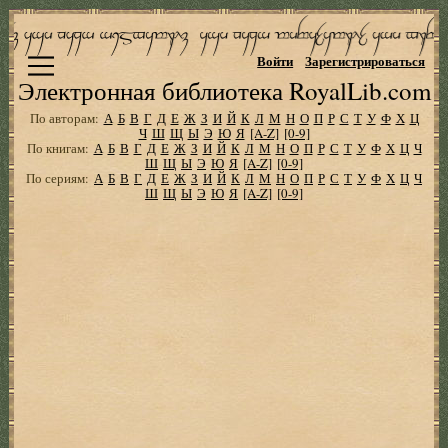
Войти
Зарегистрироваться
Электронная библиотека RoyalLib.com
По авторам:
А
Б
В
Г
Д
Е
Ж
З
И
Й
К
Л
М
Н
О
П
Р
С
Т
У
Ф
Х
Ц
Ч
Ш
Щ
Ы
Э
Ю
Я
[A-Z]
[0-9]
По книгам:
А
Б
В
Г
Д
Е
Ж
З
И
Й
К
Л
М
Н
О
П
Р
С
Т
У
Ф
Х
Ц
Ч
Ш
Щ
Ы
Э
Ю
Я
[A-Z]
[0-9]
По сериям:
А
Б
В
Г
Д
Е
Ж
З
И
Й
К
Л
М
Н
О
П
Р
С
Т
У
Ф
Х
Ц
Ч
Ш
Щ
Ы
Э
Ю
Я
[A-Z]
[0-9]