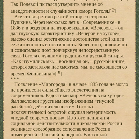
Так Полевой пытался утвердить мнение об
7
анекдотичности и случайности юмора Гоголя.[
]
Все это встретило резкий отпор со стороны
Пушкина. Через несколько лет в «Современнике» в
1836 г. в рецензии на второе издание «Вечеров...» он
дал глубокую характеристику «Вечеров на хуторе»,
высоко оценил эстетические достоинства этой книги,
ее жизненность и поэтичность. Более того, полемично
и сознательно поэт подчеркнул непосредственную
связь Гоголя с лучшими традициями русской сатиры.
«Как изумились мы, – восклицал он, – русской книге,
которая заставляла нас смеяться, мы, не смеявшиеся со
8
времен Фонвизина!»[
]
* * *
Появление «Миргорода» в начале 1835 года не могло
не произвести сильнейшего впечатления на
современников. Радостный мир «Вечеров на хуторе»
был заслонен грустным изображением «гнусной
расейской действительности». Гоголь с
исключительной остротой ощущал нетерпимость
«подлой современности». Из этого неприятия
социальной действительности николаевской России
возникает своеобразное сопоставление России
помещичьей с Россией народной. В казацкой