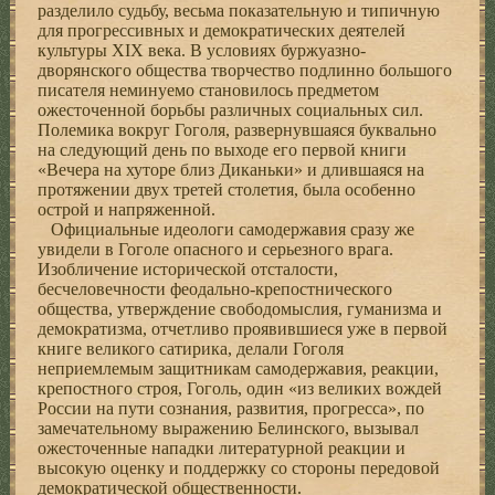
разделило судьбу, весьма показательную и типичную
для прогрессивных и демократических деятелей
культуры XIX века. В условиях буржуазно-
дворянского общества творчество подлинно большого
писателя неминуемо становилось предметом
ожесточенной борьбы различных социальных сил.
Полемика вокруг Гоголя, развернувшаяся буквально
на следующий день по выходе его первой книги
«Вечера на хуторе близ Диканьки» и длившаяся на
протяжении двух третей столетия, была особенно
острой и напряженной.
Официальные идеологи самодержавия сразу же
увидели в Гоголе опасного и серьезного врага.
Изобличение исторической отсталости,
бесчеловечности феодально-крепостнического
общества, утверждение свободомыслия, гуманизма и
демократизма, отчетливо проявившиеся уже в первой
книге великого сатирика, делали Гоголя
неприемлемым защитникам самодержавия, реакции,
крепостного строя, Гоголь, один «из великих вождей
России на пути сознания, развития, прогресса», по
замечательному выражению Белинского, вызывал
ожесточенные нападки литературной реакции и
высокую оценку и поддержку со стороны передовой
демократической общественности.