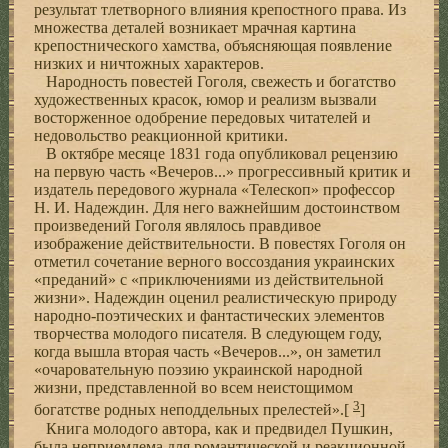
результат тлетворного влияния крепостного права. Из
множества деталей возникает мрачная картина
крепостнического хамства, объясняющая появление
низких и ничтожных характеров.
Народность повестей Гоголя, свежесть и богатство
художественных красок, юмор и реализм вызвали
восторженное одобрение передовых читателей и
недовольство реакционной критики.
В октябре месяце 1831 года опубликовал рецензию
на первую часть «Вечеров...» прогрессивный критик и
издатель передового журнала «Телескоп» профессор
Н. И. Надеждин. Для него важнейшим достоинством
произведений Гоголя являлось правдивое
изображение действительности. В повестях Гоголя он
отметил сочетание верного воссоздания украинских
«преданий» с «приключениями из действительной
жизни». Надеждин оценил реалистическую природу
народно-поэтических и фантастических элементов
творчества молодого писателя. В следующем году,
когда вышла вторая часть «Вечеров...», он заметил
«очаровательную поэзию украинской народной
жизни, представленной во всем неистощимом
3
богатстве родных неподдельных прелестей».[
]
Книга молодого автора, как и предвидел Пушкин,
была неприемлема для романтической и реакционной