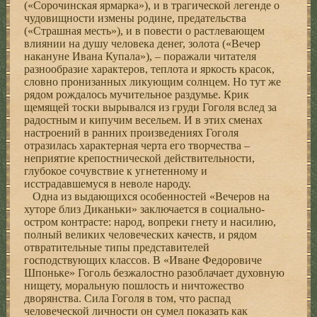
(«Сорочинская ярмарка»), и в трагической легенде о
чудовищности измены родине, предательства
(«Страшная месть»), и в повести о растлевающем
влиянии на душу человека денег, золота («Вечер
накануне Ивана Купала»), – поражали читателя
разнообразие характеров, теплота и яркость красок,
словно пронизанных ликующим солнцем. Но тут же
рядом рождалось мучительное раздумье. Крик
щемящей тоски вырывался из груди Гоголя вслед за
радостным и кипучим весельем. И в этих сменах
настроений в ранних произведениях Гоголя
отразилась характерная черта его творчества –
неприятие крепостнической действительности,
глубокое сочувствие к угнетенному и
исстрадавшемуся в неволе народу.
Одна из выдающихся особенностей «Вечеров на
хуторе близ Диканьки» заключается в социально-
остром контрасте: народ, вопреки гнету и насилию,
полный великих человеческих качеств, и рядом
отвратительные типы представителей
господствующих классов. В «Иване Федоровиче
Шпоньке» Гоголь безжалостно разоблачает духовную
нищету, моральную пошлость и ничтожество
дворянства. Сила Гоголя в том, что распад
человеческой личности он сумел показать как