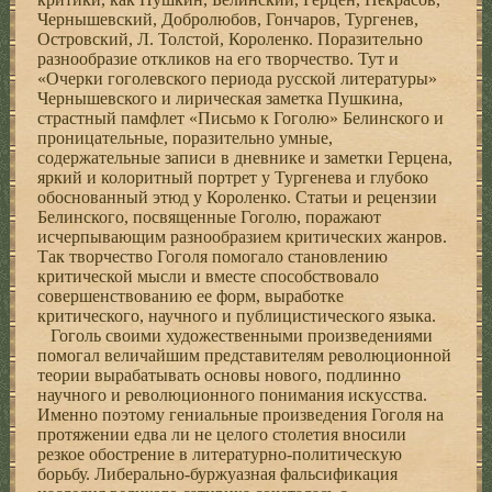
Чернышевский, Добролюбов, Гончаров, Тургенев,
Островский, Л. Толстой, Короленко. Поразительно
разнообразие откликов на его творчество. Тут и
«Очерки гоголевского периода русской литературы»
Чернышевского и лирическая заметка Пушкина,
страстный памфлет «Письмо к Гоголю» Белинского и
проницательные, поразительно умные,
содержательные записи в дневнике и заметки Герцена,
яркий и колоритный портрет у Тургенева и глубоко
обоснованный этюд у Короленко. Статьи и рецензии
Белинского, посвященные Гоголю, поражают
исчерпывающим разнообразием критических жанров.
Так творчество Гоголя помогало становлению
критической мысли и вместе способствовало
совершенствованию ее форм, выработке
критического, научного и публицистического языка.
Гоголь своими художественными произведениями
помогал величайшим представителям революционной
теории вырабатывать основы нового, подлинно
научного и революционного понимания искусства.
Именно поэтому гениальные произведения Гоголя на
протяжении едва ли не целого столетия вносили
резкое обострение в литературно-политическую
борьбу. Либерально-буржуазная фальсификация