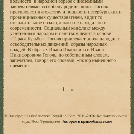
вольности, в народной борьбе с иноземными
завоевателями за свободу родины видит Гоголь
противовес ничтожеству и пошлости петербургских и
провинциальных существователей, видит то
положительное начало, какого не находил он в
современности. Социальный конфликт между
угнетенным народом и панством лежит в основе
«Тараса Бульбы». Гоголя привлекает эпоха народных
освободительных движений, образы народных
вождей. В образах Ивана Ивановича и Ивана
Никифоровича Гоголь, по собственным словам,
запечатлел, говоря его словами, «позор нынешнего
времени».
»
1
© Электронная библиотека RoyalLib.Com, 2010-2026. Контактный e-mail:
royallib.ru@gmail.com
|
Авторам и правообладателям