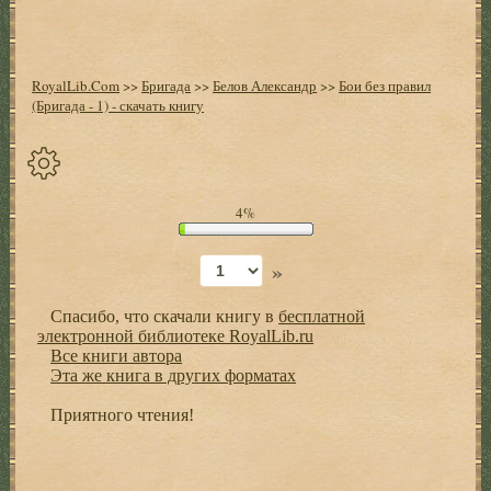
RoyalLib.Com
>>
Бригада
>>
Белов Александр
>>
Бои без правил
(Бригада - 1) - скачать книгу
Спрятать
4%
опции
»
Начало
Спасибо, что скачали книгу в
бесплатной
Установить
электронной библиотеке RoyalLib.ru
закладку
Все книги автора
Эта же книга в других форматах
Настройки
+
Приятного чтения!
Оглавление
+