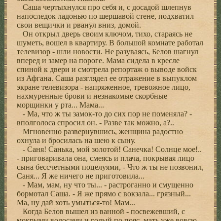
Саша чертыхнулся про себя и, с досадой шлепнув
напоследок ладонью по шершавой стене, подхватил
свои вещички и рванул вниз, домой.
Он открыл дверь своим ключом, тихо, стараясь не
шуметь, вошел в квартиру. В большой комнате работал
телевизор - шли новости. Не разуваясь, Белов шагнул
вперед и замер на пороге. Мама сидела в кресле
спиной к двери и смотрела репортаж о выводе войск
из Афгана. Саша разглядел ее отражение в выпуклом
экране телевизора - напряженное, тревожное лицо,
нахмуренные брови и незнакомые скорбные
морщинки у рта... Мама...
- Ма, что ж ты замок-то до сих пор не поменяла? -
вполголоса спросил он. - Разве так можно, а?..
Мгновенно развернувшись, женщина радостно
охнула и бросилась на шею к сыну.
- Саня! Санька, мой золотой! Санечка! Солнце мое!..
- приговаривала она, смеясь и плача, покрывая лицо
сына бессчетными поцелуями, - Что ж ты не позвонил,
Саня... Я же ничего не приготовила...
- Мам, мам, ну что ты... - растроганно и смущенно
бормотал Саша. - Я же прямо с вокзала... грязный...
Ма, ну дай хоть умыться-то! Мам...
Когда Белов вышел из ванной - посвежевший, с
мокрыми волосами и голый по пояс, мать уже вовсю