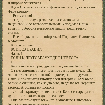
и широко улыбнулся.
Щелк! - сработал затвор фотоаппарата, и довольный
Фара крикнул:
- Есть, снято!
"Ладно, приеду - разберусь! И с Ленкой, и с
пацанами, и со всем остальным!" - подумал Саша. Он
встал и, отбросив невеселые мысли, решительно
сказал:
- Все, Фара, пошли собираться! Пора домой двигать,
в Москву!
Книга первая
БОИ БЕЗ ПРАВИЛ
Часть 1
ЕСЛИ К ДРУГОМУ УХОДИТ НЕВЕСТА...
I
Белов позвонил раз, другой - за дверью было тихо.
От нетерпения у него чуть подрагивали руки. "Да
что они там - спят, что ли?" - растерянно подумал
Саша и припечатал кнопку всей пятерней. Ему было
отлично слышно, как за дверью, надрываясь, верещит
звонок. А больше ни шороха.
- Ле-на! - крикнул во весь голос Белов и пару раз от
души приложился к двери кулаком.
Еще раз прислушался - нет, в квартире Елисеевых
была абсолютная тишина.