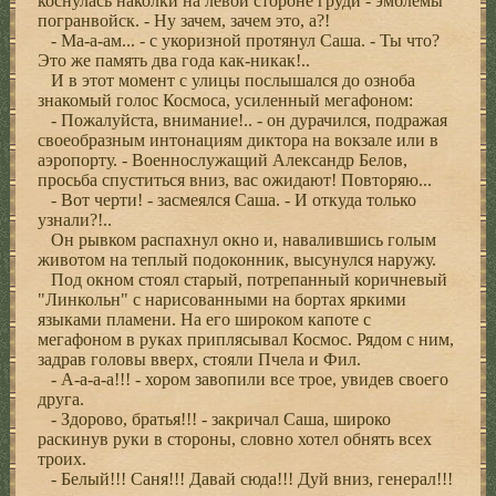
коснулась наколки на левой стороне груди - эмблемы
погранвойск. - Ну зачем, зачем это, а?!
- Ма-а-ам... - с укоризной протянул Саша. - Ты что?
Это же память два года как-никак!..
И в этот момент с улицы послышался до озноба
знакомый голос Космоса, усиленный мегафоном:
- Пожалуйста, внимание!.. - он дурачился, подражая
своеобразным интонациям диктора на вокзале или в
аэропорту. - Военнослужащий Александр Белов,
просьба спуститься вниз, вас ожидают! Повторяю...
- Вот черти! - засмеялся Саша. - И откуда только
узнали?!..
Он рывком распахнул окно и, навалившись голым
животом на теплый подоконник, высунулся наружу.
Под окном стоял старый, потрепанный коричневый
"Линкольн" с нарисованными на бортах яркими
языками пламени. На его широком капоте с
мегафоном в руках приплясывал Космос. Рядом с ним,
задрав головы вверх, стояли Пчела и Фил.
- А-а-а-а!!! - хором завопили все трое, увидев своего
друга.
- Здорово, братья!!! - закричал Саша, широко
раскинув руки в стороны, словно хотел обнять всех
троих.
- Белый!!! Саня!!! Давай сюда!!! Дуй вниз, генерал!!!