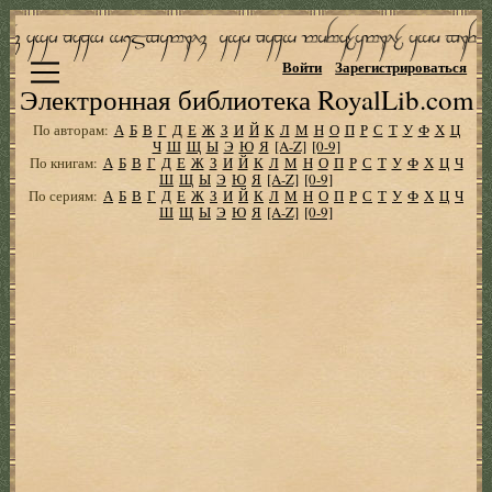
Войти
Зарегистрироваться
Электронная библиотека RoyalLib.com
По авторам:
А
Б
В
Г
Д
Е
Ж
З
И
Й
К
Л
М
Н
О
П
Р
С
Т
У
Ф
Х
Ц
Ч
Ш
Щ
Ы
Э
Ю
Я
[A-Z]
[0-9]
По книгам:
А
Б
В
Г
Д
Е
Ж
З
И
Й
К
Л
М
Н
О
П
Р
С
Т
У
Ф
Х
Ц
Ч
Ш
Щ
Ы
Э
Ю
Я
[A-Z]
[0-9]
По сериям:
А
Б
В
Г
Д
Е
Ж
З
И
Й
К
Л
М
Н
О
П
Р
С
Т
У
Ф
Х
Ц
Ч
Ш
Щ
Ы
Э
Ю
Я
[A-Z]
[0-9]