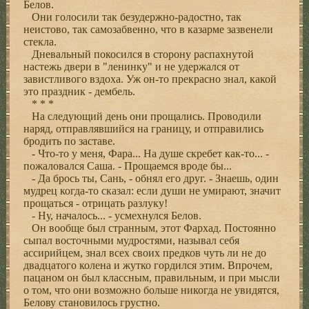
Белов.
Они голосили так безудержно-радостно, так
неистово, так самозабвенно, что в казарме зазвенели
стекла.
Дневальный покосился в сторону распахнутой
настежь двери в "ленинку" и не удержался от
завистливого вздоха. Уж он-то прекрасно знал, какой
это праздник - дембель.
* * *
На следующий день они прощались. Проводили
наряд, отправлявшийся на границу, и отправились
бродить по заставе.
- Что-то у меня, Фара... На душе скребет как-то... -
пожаловался Саша. - Прощаемся вроде бы...
- Да брось ты, Сань, - обнял его друг. - Знаешь, один
мудрец когда-то сказал: если души не умирают, значит
прощаться - отрицать разлуку!
- Ну, началось... - усмехнулся Белов.
Он вообще был странным, этот Фархад. Постоянно
сыпал восточными мудростями, называл себя
ассирийцем, знал всех своих предков чуть ли не до
двадцатого колена и жутко гордился этим. Впрочем,
пацаном он был классным, правильным, и при мысли
о том, что они возможно больше никогда не увидятся,
Белову становилось грустно.