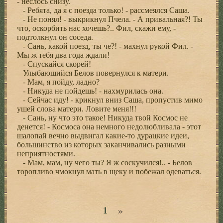
- неслось снизу.
- Ребята, да я с поезда только! - рассмеялся Саша.
- Не понял! - выкрикнул Пчела. - А привальная?! Ты
что, оскорбить нас хочешь?.. Фил, скажи ему, -
подтолкнул он соседа.
- Сань, какой поезд, ты че?! - махнул рукой Фил. -
Мы ж тебя два года ждали!
- Спускайся скорей!
Улыбающийся Белов повернулся к матери.
- Мам, я пойду, ладно?
- Никуда не пойдешь! - нахмурилась она.
- Сейчас иду! - крикнул вниз Саша, пропустив мимо
ушей слова матери. Ловите меня!!!
- Сань, ну что это такое! Никуда твой Космос не
денется! - Космоса она немного недолюбливала - этот
шалопай вечно выдвигал какие-то дурацкие идеи,
большинство из которых заканчивались разными
неприятностями.
- Мам, мам, ну чего ты? Я ж соскучился!.. - Белов
торопливо чмокнул мать в щеку и побежал одеваться.
»
1