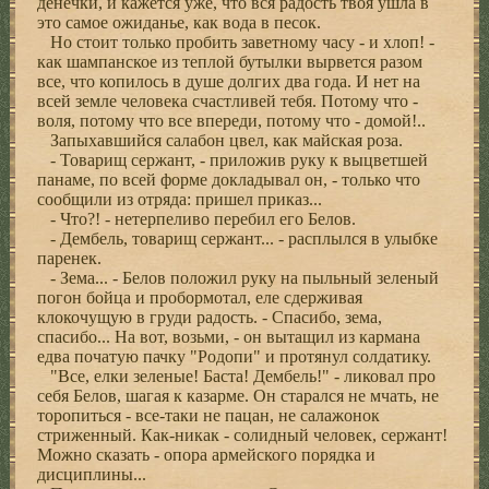
денечки, и кажется уже, что вся радость твоя ушла в
это самое ожиданье, как вода в песок.
Но стоит только пробить заветному часу - и хлоп! -
как шампанское из теплой бутылки вырвется разом
все, что копилось в душе долгих два года. И нет на
всей земле человека счастливей тебя. Потому что -
воля, потому что все впереди, потому что - домой!..
Запыхавшийся салабон цвел, как майская роза.
- Товарищ сержант, - приложив руку к выцветшей
панаме, по всей форме докладывал он, - только что
сообщили из отряда: пришел приказ...
- Что?! - нетерпеливо перебил его Белов.
- Дембель, товарищ сержант... - расплылся в улыбке
паренек.
- Зема... - Белов положил руку на пыльный зеленый
погон бойца и пробормотал, еле сдерживая
клокочущую в груди радость. - Спасибо, зема,
спасибо... На вот, возьми, - он вытащил из кармана
едва початую пачку "Родопи" и протянул солдатику.
"Все, елки зеленые! Баста! Дембель!" - ликовал про
себя Белов, шагая к казарме. Он старался не мчать, не
торопиться - все-таки не пацан, не салажонок
стриженный. Как-никак - солидный человек, сержант!
Можно сказать - опора армейского порядка и
дисциплины...