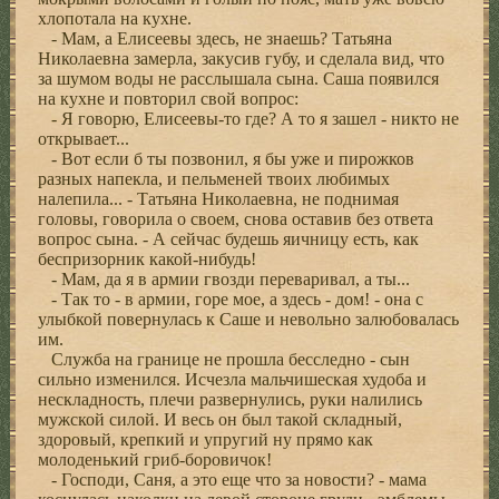
хлопотала на кухне.
- Мам, а Елисеевы здесь, не знаешь? Татьяна
Николаевна замерла, закусив губу, и сделала вид, что
за шумом воды не расслышала сына. Саша появился
на кухне и повторил свой вопрос:
- Я говорю, Елисеевы-то где? А то я зашел - никто не
открывает...
- Вот если б ты позвонил, я бы уже и пирожков
разных напекла, и пельменей твоих любимых
налепила... - Татьяна Николаевна, не поднимая
головы, говорила о своем, снова оставив без ответа
вопрос сына. - А сейчас будешь яичницу есть, как
беспризорник какой-нибудь!
- Мам, да я в армии гвозди переваривал, а ты...
- Так то - в армии, горе мое, а здесь - дом! - она с
улыбкой повернулась к Саше и невольно залюбовалась
им.
Служба на границе не прошла бесследно - сын
сильно изменился. Исчезла мальчишеская худоба и
нескладность, плечи развернулись, руки налились
мужской силой. И весь он был такой складный,
здоровый, крепкий и упругий ну прямо как
молоденький гриб-боровичок!
- Господи, Саня, а это еще что за новости? - мама