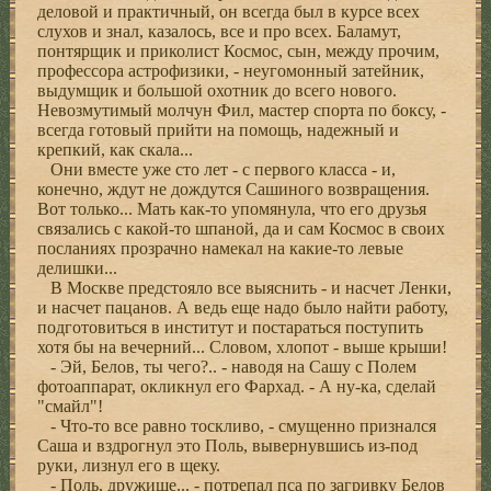
деловой и практичный, он всегда был в курсе всех
слухов и знал, казалось, все и про всех. Баламут,
понтярщик и приколист Космос, сын, между прочим,
профессора астрофизики, - неугомонный затейник,
выдумщик и большой охотник до всего нового.
Невозмутимый молчун Фил, мастер спорта по боксу, -
всегда готовый прийти на помощь, надежный и
крепкий, как скала...
Они вместе уже сто лет - с первого класса - и,
конечно, ждут не дождутся Сашиного возвращения.
Вот только... Мать как-то упомянула, что его друзья
связались с какой-то шпаной, да и сам Космос в своих
посланиях прозрачно намекал на какие-то левые
делишки...
В Москве предстояло все выяснить - и насчет Ленки,
и насчет пацанов. А ведь еще надо было найти работу,
подготовиться в институт и постараться поступить
хотя бы на вечерний... Словом, хлопот - выше крыши!
- Эй, Белов, ты чего?.. - наводя на Сашу с Полем
фотоаппарат, окликнул его Фархад. - А ну-ка, сделай
"смайл"!
- Что-то все равно тоскливо, - смущенно признался
Саша и вздрогнул это Поль, вывернувшись из-под
руки, лизнул его в щеку.
- Поль, дружище... - потрепал пса по загривку Белов