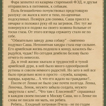
Фара захватил из казармы старенький ФЭД, и друзья
отправились в питомник, к собакам.
Поль безошибочно почувствовал предстоящую
разлуку: он жался к ноге и тихо, по-щенячьи
подскуливал. Позируя для снимка, Саша присел к
овчарке и положил руку ей на загривок. Пес тут же
повернулся и поднял на своего хозяина больные от
тоски глаза. От этого взгляда сержанту стало не по
себе.
"Обязательно заведу дома собаку" - смятенно
подумал Саша. Непонятная хандра стала еще сильнее.
Его армейская жизнь подошла к концу, казалось бы -
радуйся, чудак! Но сегодня дембелю Белову было
отчего-то невесело.
Да, в этой жизни хватало и трудностей и тупой
армейской дури, в ней было много однообразной
рутины и совсем немного радостей. Но зато в ней все
было предельно ясно и просто - служба, казарма,
наряды, караулы... А что его ждало на гражданке?..
Писем от Ленки не было уже почти полгода. Ленка,
Леночка, Ленок, неужто забыла солдата, неужто
закрутила с кем?.. "Что там с Елисеевой?" спрашивал
в каждом своем письме в Москву Саша, но о Ленке ни
слова не писали ни мать, ни ребята.
Ребята... Ехидный хитрован Пчела - не по годам