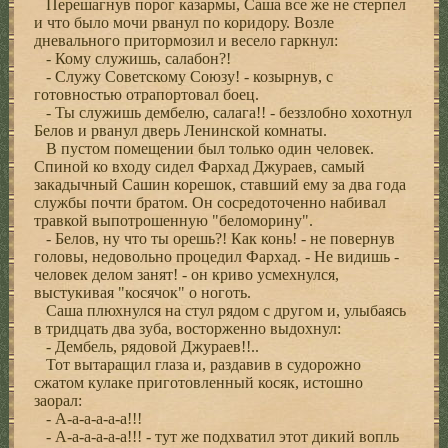
Перешагнув порог казармы, Саша все же не стерпел
и что было мочи рванул по коридору. Возле
дневального притормозил и весело гаркнул:
- Кому служишь, салабон?!
- Служу Советскому Союзу! - козырнув, с
готовностью отрапортовал боец.
- Ты служишь дембелю, салага!! - беззлобно хохотнул
Белов и рванул дверь Ленинской комнаты.
В пустом помещении был только один человек.
Спиной ко входу сидел Фархад Джураев, самый
закадычный Сашин корешок, ставший ему за два года
службы почти братом. Он сосредоточенно набивал
травкой выпотрошенную "беломорину".
- Белов, ну что ты орешь?! Как конь! - не повернув
головы, недовольно процедил Фархад. - Не видишь -
человек делом занят! - он криво усмехнулся,
выстукивая "косячок" о ноготь.
Саша плюхнулся на стул рядом с другом и, улыбаясь
в тридцать два зуба, восторженно выдохнул:
- Дембель, рядовой Джураев!!..
Тот вытаращил глаза и, раздавив в судорожно
сжатом кулаке приготовленный косяк, истошно
заорал:
- А-а-а-а-а-а!!!
- А-а-а-а-а-а!!! - тут же подхватил этот дикий вопль