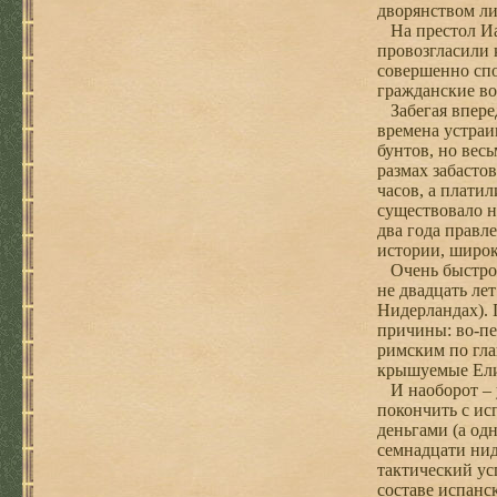
дворянством ли
На престол Иак
провозгласили 
совершенно спо
гражданские во
Забегая вперед
времена устраи
бунтов, но вес
размах забасто
часов, а плати
существовало н
два года правл
истории, широк
Очень быстро п
не двадцать ле
Нидерландах). 
причины: во-пе
римским по гла
крышуемые Ели
И наоборот – у
покончить с ис
деньгами (а од
семнадцати нид
тактический ус
составе испанс