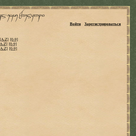
Войти
Зарегистрироваться
[A-Z]
[0-9]
[A-Z]
[0-9]
[A-Z]
[0-9]