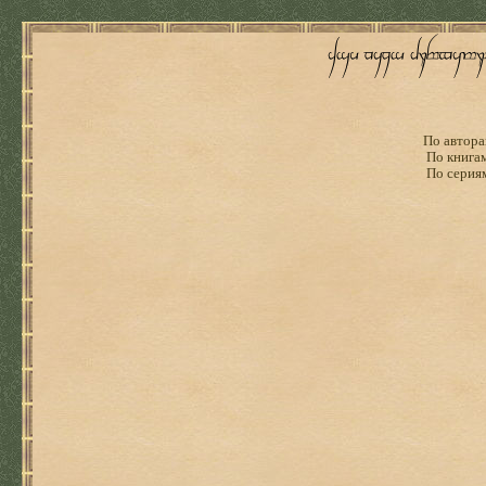
По автора
По книга
По серия