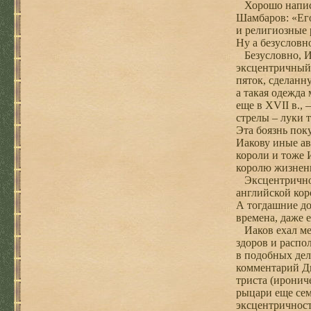
Хорошо написа
Шамбаров: «Его
и религиозные 
Ну а безусловн
Безусловно, Иа
эксцентричный 
пяток, сделанн
а такая одежда
еще в XVII в.,
стрелы – луки 
Эта боязнь пок
Иакову иные ав
короли и тоже 
королю жизне
Эксцентричност
английской кор
А тогдашние до
времена, даже е
Иаков ехал мес
здоров и распо
в подобных дел
комментарий Ди
триста (иронич
рыцари еще сем
эксцентричност