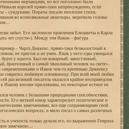
нченными мерзавцами, но все поголовно были
Убивали королей прямо-таки непринужденно, если
еты – сундуками. Пираты писали неплохие стихи,
азмахом во всевозможные авантюры, морочили головы
пков…
ски забыт. Его заслонили правления Елизаветы и Карла
ть лет спустя»). Между тем Иаков – фигура
пример – Чарлз Диккенс, прямо-таки безжалостный к
ловом, не пригож и не умен. Язык у него едва умещался
, будто у идиота. Был он коварный, завистливый,
й, бранчливый и самый чванливый человек на свете».
 современниками и Иаков чем-то крепенько Диккенсу
ски совратил любимую племянницу. При всей моей любви
 сей раз великий писатель оказался крайне несправедлив
в к Иакову вполне приложимы, но некоторые истине не
ался человек с большими природными способностями,
ости. Его меткий юмор характеризует политические и
оническими замечаниями, все еще сохраняющими свой
богословских вопросах, и мило писал о самых различных
ть и ученость только делали его, по выражению Генриха
ивое замечание…