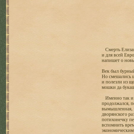
Смерть Елизаве
и для всей Евр
напишет о новы
Век был бурный
Но смешались 
и полезли из щ
мошки да бук
Именно так и о
продолжался, п
вымышленная, н
дворянского ра
потихонечку пе
вспомнить врем
экономическим