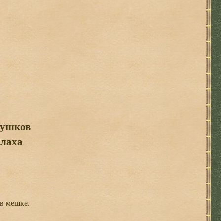
Бушков
плаха
 в мешке.