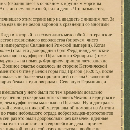
ойны (сводившиеся в основном к крупным морским
Англии немало жизней, сил и денег. Что называется,
ечившего этим стране мир на двадцать с лишним лет. За
кова едва ли не белой вороной в сравнении со многими
Тогда в который раз схватились меж собой лютеранские
честве независимого королевства (впрочем, чисто
али императоры Священной Римской империи). Когда
ролем) стал его двоюродный брат Фердинанд, чешские
лем молодого курфюрста Пфальцского Фридриха (тоже
 заварушка – на помощь Фридриху пришли лютеранские
. Военное счастье оказалось на стороне Католической
менитой битве у Белой горы под Прагой (1620 г.), после
оставалась не более чем провинцией сначала Священной
идрих бежал к единоверцам в Северную Германию, а
 вмешаться у него были по тем временам довольно
езуспешно уговаривал зятя оставить Чехию и вернуться в
м, чем курфюрстом маленького Пфальца. Ну и доигрался.
йской армии, и никакой материальной помощи из Англии
у во главе небольшого отряда добровольцев-протестантов
 сей раз это были добровольцы без кавычек, идейные –
шательства англичан в европейские дела – причем
яд никакой роли в событиях не сыграл, вообще не