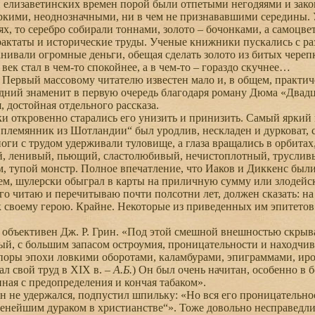
елизаветинских времен порой были отпетыми негодяями и зако
кими, неоднозначными, ни в чем не признававшими середины. 
ях, то серебро собирали тоннами, золото – бочонками, а самоцв
актаты и исторические труды. Ученые книжники пускались с р
нивали огромные деньги, обещая сделать золото из битых чере
к стал в чем-то спокойнее, а в чем-то – гораздо скучнее…
ервый массовому читателю известен мало и, в общем, практиче
дний знаменит в первую очередь благодаря роману Дюма «Двадца
, достойная отдельного рассказа.
откровенно старались его унизить и принизить. Самый яркий 
племянник из Шотландии“ был уродлив, нескладен и дурковат, с
ноги с трудом удерживали туловище, а глаза вращались в орбитах
, ленивый, пьющий, сластолюбивый, нечистоплотный, трусливы
тупой монстр. Полное впечатление, что Иаков и Диккенс были
ем, шулерски обыграл в карты на приличную сумму или злодей
его читаю и перечитываю почти полсотни лет, должен сказать: на
к своему герою. Крайне. Некоторые из приведенных им эпитето
объективен Дж. Р. Грин. «Под этой смешной внешностью скрыв
й, с большим запасом остроумия, проницательности и находчив
поры эпохи ловкими оборотами, каламбурами, эпиграммами, ир
ал свой труд в XIX в. –
А.Б.
) Он был очень начитан, особенно в 
иная с предопределения и кончая табаком».
 не удержался, подпустил шпильку: «Но вся его проницательнос
ченейшим дураком в христианстве“». Тоже довольно несправедл