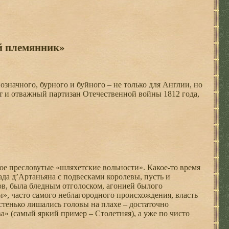
 племянник»
начного, бурного и буйного – не только для Англии, но
эт и отважный партизан Отечественной войны 1812 года,
ое пресловутые «шляхетские вольности». Какое-то время
да д’Артаньяна с подвесками королевы, пусть и
в, была бледным отголоском, агонией былого
», часто самого неблагородного происхождения, власть
тенько лишались головы на плахе – достаточно
а» (самый яркий пример – Столетняя), а уже по чисто