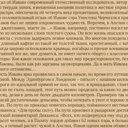
л об Иакове современный отечественный исследователь, автор
 твердая линия, взвешенная внешняя политика и жесткое управ
распри, обеспечили ей четверть века процветания, великолепный
о положительный отзыв об Иакове сэра Уинстона Черчилля я прив
ков был не лишен откровенных чудачеств. Впрочем, в Англии о
джентльмен, знаете ли…» Иаков, например, постоянно носил ве
ую из нескольких слоев толстого сукна. Он всю жизнь опасался 
 могла с успехом задержать лезвие кинжала. Во многом походила
 – длинный кафтан из такой же толстой ткани, простеганный, с в
тогда широко использовали крымцы, ногайцы и прочие воевавшие
ушений все же, мне думается, не имеет ничего общего с класси
торы. Кое-какие основания для таких мер предосторожности, без
Иаковы, были как раз зарезаны заговорщиками. Да и мать Иакова 
нного оптимизма…
ь Иакова ярко проявилась в самом начале, во время его путеше
оной. Между Эдинбургом и Лондоном – пятьсот с лишним километ
роги по идеальной прямой не шли, так что, я прикидываю, стоит
сли не гнать лошадей, этот путь можно проделать за какие-то дв
яц, делая в день не более двадцати километров. Примерно так и
лагай достаточными деньгами, чтобы ночевать в уюте и хорошо п
ах. По пути он приказал повесить воришку, пойманного местны
ккенса: «Для пробы сил»). На пути произвел в рыцарское досто
еский комментарий Диккенса: «Всех, кто подвернулся ему под ру
ьсот человек, а в Палату лордов добавил 62 новых пэра, в боль
ь, а точный расчет: чужой в Англии, Иаков одним махом обзав