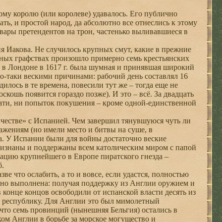
му королю (или королеве) удавалось. Его публично
ать, и простой народ, да абсолютно все отнеслись к этому
вары претендентов на трон, частенько выливавшиеся в
ия Иакова. Не случилось крупных смут, какие в прежние
азных графствах произошло примерно семь крестьянских
е в Лондоне в 1617 г. была шумная и принявшая широкий
но-таки вескими причинами: рабочий день составлял 16
илось в те времена, повесили тут же – тогда еще не
кошь появится гораздо позже). И это – всё. За двадцать
нати, ни попыток покушения – кроме одной-единственной
честве» с Испанией. Чем завершил тянувшуюся чуть ли
ажениям (но имели место и битвы на суше, в
а. У Испании были для войны достаточно веские
ризнаны и поддержаны всем католическим миром с папой
дацию крупнейшего в Европе пиратского гнезда –
б.
е что ослабить, а то и вовсе, если удастся, полностью
ично выполнена: получая поддержку из Англии оружием и
 конце концов освободили от испанской власти десять из
 республику. Для Англии это был мимолетный
 что семь провинций (нынешняя Бельгия) остались в
ком Англии в борьбе за морское могущество и