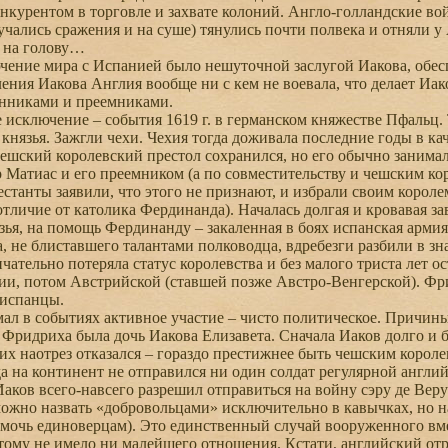
курентом в торговле и захвате колоний. Англо-голландские в
лучались сражения и на суше) тянулись почти полвека и отняли у 
е на голову…
ение мира с Испанией было нешуточной заслугой Иакова, обесп
ления Иакова Англия вообще ни с кем не воевала, что делает Иа
енниками и преемниками.
сключение – события 1619 г. в германском княжестве Пфальц. 
 князья. Зажгли чехи. Чехия тогда доживала последние годы в ка
ешский королевский престол сохранился, но его обычно заним
 Матиас и его преемником (а по совместительству и чешским ко
станты заявили, что этого не признают, и избрали своим коро
 отличие от католика Фердинанда). Началась долгая и кровавая
зья, на помощь Фердинанду – закаленная в боях испанская армия
, не блиставшего талантами полководца, вдребезги разбили в зна
нчательно потеряла статус королевства и без малого триста лет 
и, потом Австрийской (ставшей позже Австро-Венгерской). Фр
 испанцы.
 в событиях активное участие – чисто политическое. Причины
 Фридриха была дочь Иакова Елизавета. Сначала Иаков долго и б
х наотрез отказался – гораздо престижнее быть чешским короле
 на континент не отправился ни один солдат регулярной англи
Иаков всего-навсего разрешил отправиться на войну сэру де Вер
можно назвать «добровольцами» исключительно в кавычках, но на
мочь единоверцам). Это единственный случай вооруженного вме
этому не имело ни малейшего отношения. Кстати, английский отр