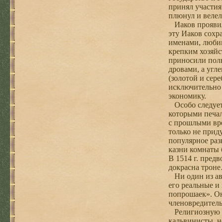
принял участия
плюнул и велел
Иаков проявил 
эту Иаков сохр
именами, любим
крепким хозяйс
приносили поль
дровами, а угл
(золотой и сер
исключительно 
экономику.
Особо следует 
которыми печал
с прошлыми вре
только не прид
популярное раз
казни комнаты 
В 1514 г. пред
докрасна трон
Ни один из авт
его реальные и
попрошаек». Он
членовредительс
Религиозную по
кальвинисты, н