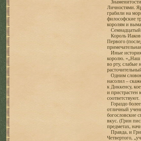
Знаменитости 
Личностями. Яр
грабили на мор
философские тр
королям и выма
Семнадцатый ве
Король Иаков П
Первого (после
примечательная
Иные историки 
королю. «„Наш 
во рту, слабые 
расточительный
Одним словом, 
насолил – скаж
к Диккенсу, ко
и пристрастен 
соответствуют.
Гораздо более 
отличный учены
богословские с
вкус. (Грин пис
предметах, нач
Правда, и Грин
Четвертого, „у