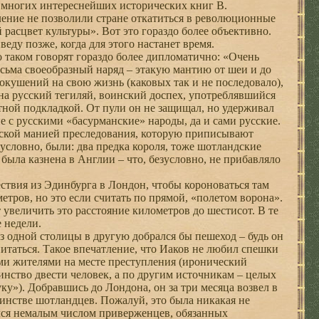
 многих интереснейших исторических книг В.
ление не позволили стране откатиться в революционные
 расцвет культуры». Вот это гораздо более объективно.
еду позже, когда для этого настанет время.
 таком говорят гораздо более дипломатично: «Очень
сьма своеобразный наряд – этакую мантию от шеи и до
покушений на свою жизнь (каковых так и не последовало),
 на русский тегиляй, воинский доспех, употреблявшийся
атной подкладкой. От пули он не защищал, но удерживал
 с русскими «басурманские» народы, да и сами русские.
ческой манией преследования, которую приписывают
условно, были: два предка короля, тоже шотландские
была казнена в Англии – что, безусловно, не прибавляло
ствия из Эдинбурга в Лондон, чтобы короноваться там
ров, но это если считать по прямой, «полетом ворона».
 увеличить это расстояние километров до шестисот. В те
е недели.
з одной столицы в другую добрался бы пешеход – будь он
итаться. Такое впечатление, что Иаков не любил спешки
ми жителями на месте преступления (иронический
инство двести человек, а по другим источникам – целых
ку»). Добравшись до Лондона, он за три месяца возвел в
шинстве шотландцев. Пожалуй, это была никакая не
елся немалым числом приверженцев, обязанных