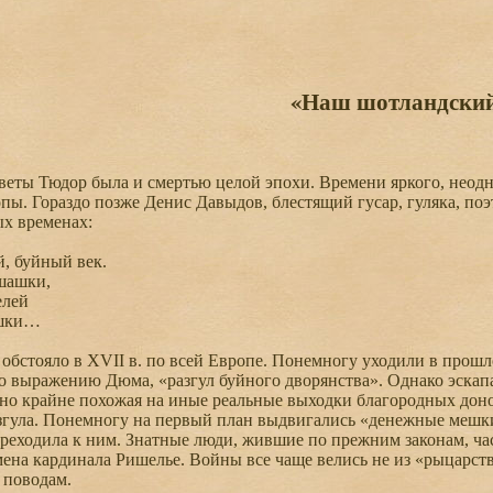
«Наш шотландский
ты Тюдор была и смертью целой эпохи. Времени яркого, неодноз
опы. Гораздо позже Денис Давыдов, блестящий гусар, гуляка, по
х временах:
, буйный век.
шашки,
елей
ашки…
бстояло в XVII в. по всей Европе. Понемногу уходили в прошл
о выражению Дюма, «разгул буйного дворянства». Однако эскапа
о крайне похожая на иные реальные выходки благородных доно
згула. Понемногу на первый план выдвигались «денежные мешки
реходила к ним. Знатные люди, жившие по прежним законам, час
ена кардинала Ришелье. Войны все чаще велись не из «рыцарств
 поводам.