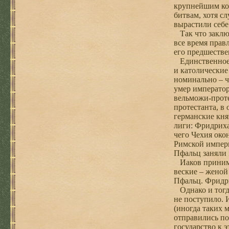
крупнейшим кон
битвам, хотя с
вырастили себ
Так что заключ
все время прав
его предшеств
Единственное и
и католические
номинально – ч
умер император
вельможи-проте
протестанта, в
германские кня
лиги: Фридриха
чего Чехия око
Римской импери
Пфальц заняли
Иаков принимал
веские – женой
Пфальц. Фридри
Однако и тогда
не поступило. 
(иногда таких 
отправились по
государство к 