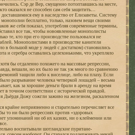
кончились. Сэр де Вер, смущенно потоптавшись на месте,
 кто оказался не способен сам себя защитить…
доставшимися ему в наследство от Елизаветы. Систему
а монополии бесплатно, только, назовем вещи своими
ков же себя показал, употребляя современные термины,
обставил все так, чтобы новоявленные монополисты
ко те, кто при его производстве пользовался не
ораблей. Монополистами в производстве канители
о в большой моде у людей с достатком) становились
ота и серебра оставались целехонькими, что укрепляло
 хотя бы отдаленно похожего на массовые репрессии,
авда, вешали, но их было не так уж много по сравнению
ремоний тащили либо к виселице, либо на плаху. Если
было разрывание человека четверкой лошадей – весьма
ает, как за хорошие деньги брали в аренду на время
ет в точном соответствии с исторической правдой.
ия Дьёрдя Дожу сожгли заживо на железном, раскаленном
ся крайне неприязненно и старательно перечисляет все
бы то ни было репрессиях против «здоровых
нет упоминаний ни об их казнях, ни о клеймении или
все.
тельно воспитывали шотландские пуритане-
ся, совсем наоборот. Он старался поддерживать некий