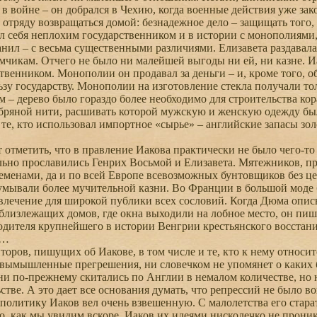
 в войне – он добрался в Чехию, когда военные действия уже за
 отряду возвращаться домой: безнадежное дело – защищать того,
себя неплохим государственником и в истории с монополиями, 
анил – с весьма существенными различиями. Елизавета раздавал
чикам. Отчего не было ни малейшей выгоды ни ей, ни казне. Иа
твенником. Монополии он продавал за деньги – и, кроме того, 
зу государству. Монополии на изготовление стекла получали толь
ем – дерево было гораздо более необходимо для строительства к
ебряной нити, расшивать которой мужскую и женскую одежду был
те, кто использовал импортное «сырье» – английские запасы зол
отметить, что в правление Иакова практически не было чего-то
ьно прославились Генрих Восьмой и Елизавета. Мятежников, пр
менами, да и по всей Европе всевозможных бунтовщиков без це
умывали более мучительной казни. Во Франции в большой моде 
влечение для широкой публики всех сословий. Когда Дюма описыв
близлежащих домов, где окна выходили на лобное место, он пиш
водителя крупнейшего в истории Венгрии крестьянского восстан
е…
оров, пишущих об Иакове, в том числе и те, кто к нему относит
 вымышленные прегрешения, ни словечком не упомянет о каких 
и по-прежнему скитались по Англии в немалом количестве, но 
тве. А это дает все основания думать, что репрессий не было во
литику Иаков вел очень взвешенную. С малолетства его стара
о, как мы увидим вскоре, Иаков их идеями нисколечко не проник