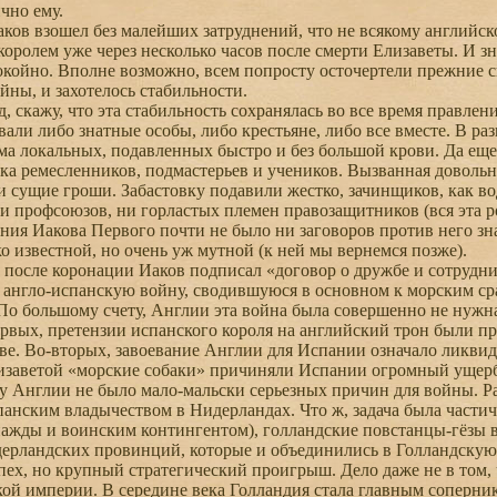
чно ему.
ов взошел без малейших затруднений, что не всякому английско
королем уже через несколько часов после смерти Елизаветы. И зн
койно. Вполне возможно, всем попросту осточертели прежние с
йны, и захотелось стабильности.
, скажу, что эта стабильность сохранялась во все время правлен
вали либо знатные особы, либо крестьяне, либо все вместе. В р
ьма локальных, подавленных быстро и без большой крови. Да ещ
вка ремесленников, подмастерьев и учеников. Вызванная доволь
ли сущие гроши. Забастовку подавили жестко, зачинщиков, как вод
и профсоюзов, ни горластых племен правозащитников (вся эта рос
ения Иакова Первого почти не было ни заговоров против него з
о известной, но очень уж мутной (к ней мы вернемся позже).
осле коронации Иаков подписал «договор о дружбе и сотрудни
т англо-испанскую войну, сводившуюся в основном к морским ср
По большому счету, Англии эта война была совершенно не нужн
рвых, претензии испанского короля на английский трон были п
ве. Во-вторых, завоевание Англии для Испании означало ликви
заветой «морские собаки» причиняли Испании огромный ущер
 Англии не было мало-мальски серьезных причин для войны. Разв
панским владычеством в Нидерландах. Что ж, задача была част
нажды и воинским контингентом), голландские повстанцы-гёзы в
ерландских провинций, которые и объединились в Голландскую
пех, но крупный стратегический проигрыш. Дело даже не в том,
кой империи. В середине века Голландия стала главным соперни