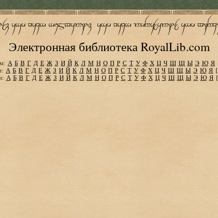
Электронная библиотека RoyalLib.com
м:
А
Б
В
Г
Д
Е
Ж
З
И
Й
К
Л
М
Н
О
П
Р
С
Т
У
Ф
Х
Ц
Ч
Ш
Щ
Ы
Э
Ю
Я
м:
А
Б
В
Г
Д
Е
Ж
З
И
Й
К
Л
М
Н
О
П
Р
С
Т
У
Ф
Х
Ц
Ч
Ш
Щ
Ы
Э
Ю
Я
м:
А
Б
В
Г
Д
Е
Ж
З
И
Й
К
Л
М
Н
О
П
Р
С
Т
У
Ф
Х
Ц
Ч
Ш
Щ
Ы
Э
Ю
Я