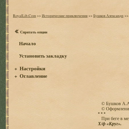
RoyalLib.Com
>>
Исторические приключения
>>
Бушков Александр
>
Спрятать опции
Начало
Установить закладку
Настройки
+
Оглавление
+
© Бушков А.А.
© Оформление.
* * *
При беге в мешк
Х/ф «Круг».