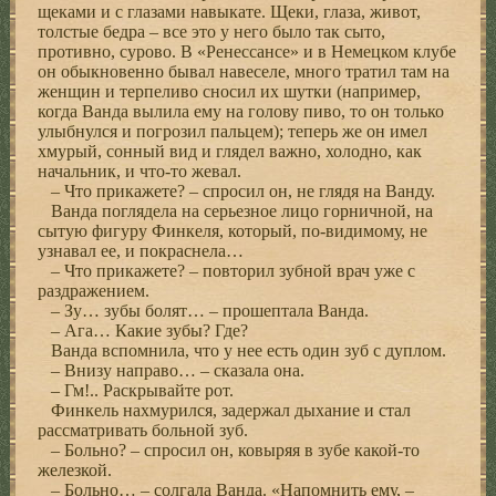
щеками и с глазами навыкате. Щеки, глаза, живот,
толстые бедра – все это у него было так сыто,
противно, сурово. В «Ренессансе» и в Немецком клубе
он обыкновенно бывал навеселе, много тратил там на
женщин и терпеливо сносил их шутки (например,
когда Ванда вылила ему на голову пиво, то он только
улыбнулся и погрозил пальцем); теперь же он имел
хмурый, сонный вид и глядел важно, холодно, как
начальник, и что-то жевал.
– Что прикажете? – спросил он, не глядя на Ванду.
Ванда поглядела на серьезное лицо горничной, на
сытую фигуру Финкеля, который, по-видимому, не
узнавал ее, и покраснела…
– Что прикажете? – повторил зубной врач уже с
раздражением.
– Зу… зубы болят… – прошептала Ванда.
– Ага… Какие зубы? Где?
Ванда вспомнила, что у нее есть один зуб с дуплом.
– Внизу направо… – сказала она.
– Гм!.. Раскрывайте рот.
Финкель нахмурился, задержал дыхание и стал
рассматривать больной зуб.
– Больно? – спросил он, ковыряя в зубе какой-то
железкой.
– Больно… – солгала Ванда. «Напомнить ему, –