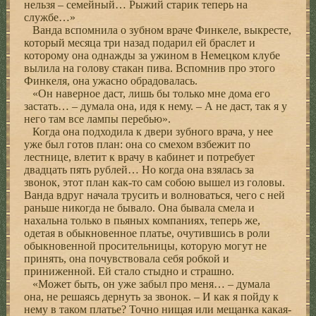
нельзя – семейный… Рыжий старик теперь на
службе…»
Ванда вспомнила о зубном враче Финкеле, выкресте,
который месяца три назад подарил ей браслет и
которому она однажды за ужином в Немецком клубе
вылила на голову стакан пива. Вспомнив про этого
Финкеля, она ужасно обрадовалась.
«Он наверное даст, лишь бы только мне дома его
застать… – думала она, идя к нему. – А не даст, так я у
него там все лампы перебью».
Когда она подходила к двери зубного врача, у нее
уже был готов план: она со смехом взбежит по
лестнице, влетит к врачу в кабинет и потребует
двадцать пять рублей… Но когда она взялась за
звонок, этот план как-то сам собою вышел из головы.
Ванда вдруг начала трусить и волноваться, чего с ней
раньше никогда не бывало. Она бывала смела и
нахальна только в пьяных компаниях, теперь же,
одетая в обыкновенное платье, очутившись в роли
обыкновенной просительницы, которую могут не
принять, она почувствовала себя робкой и
приниженной. Ей стало стыдно и страшно.
«Может быть, он уже забыл про меня… – думала
она, не решаясь дернуть за звонок. – И как я пойду к
нему в таком платье? Точно нищая или мещанка какая-