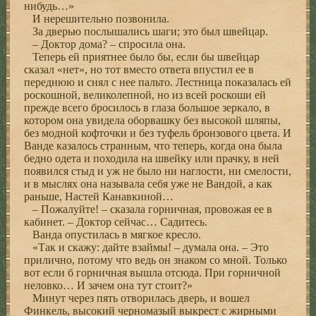
нибудь…»
И нерешительно позвонила.
За дверью послышались шаги; это был швейцар.
– Доктор дома? – спросила она.
Теперь ей приятнее было бы, если бы швейцар
сказал «нет», но тот вместо ответа впустил ее в
переднюю и снял с нее пальто. Лестница показалась ей
роскошной, великолепной, но из всей роскоши ей
прежде всего бросилось в глаза большое зеркало, в
котором она увидела оборвашку без высокой шляпы,
без модной кофточки и без туфель бронзового цвета. И
Ванде казалось странным, что теперь, когда она была
бедно одета и походила на швейку или прачку, в ней
появился стыд и уж не было ни наглости, ни смелости,
и в мыслях она называла себя уже не Вандой, а как
раньше, Настей Канавкиной…
– Пожалуйте! – сказала горничная, провожая ее в
кабинет. – Доктор сейчас… Садитесь.
Ванда опустилась в мягкое кресло.
«Так и скажу: дайте взаймы! – думала она. – Это
прилично, потому что ведь он знаком со мной. Только
вот если б горничная вышла отсюда. При горничной
неловко… И зачем она тут стоит?»
Минут через пять отворилась дверь, и вошел
Финкель, высокий черномазый выкрест с жирными