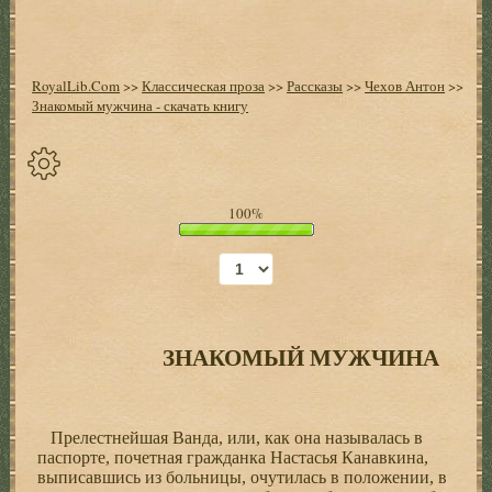
RoyalLib.Com
>>
Классическая проза
>>
Рассказы
>>
Чехов Антон
>>
Знакомый мужчина - скачать книгу
Спрятать
100%
опции
Начало
Установить
закладку
ЗНАКОМЫЙ МУЖЧИНА
Настройки
+
Прелестнейшая Ванда, или, как она называлась в
паспорте, почетная гражданка Настасья Канавкина,
выписавшись из больницы, очутилась в положении, в