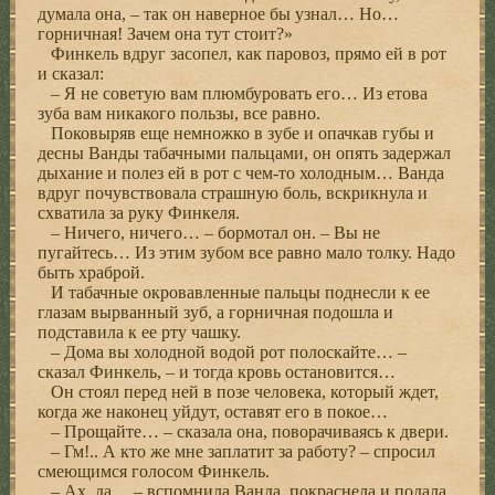
думала она, – так он наверное бы узнал… Но…
горничная! Зачем она тут стоит?»
Финкель вдруг засопел, как паровоз, прямо ей в рот
и сказал:
– Я не советую вам плюмбуровать его… Из етова
зуба вам никакого пользы, все равно.
Поковыряв еще немножко в зубе и опачкав губы и
десны Ванды табачными пальцами, он опять задержал
дыхание и полез ей в рот с чем-то холодным… Ванда
вдруг почувствовала страшную боль, вскрикнула и
схватила за руку Финкеля.
– Ничего, ничего… – бормотал он. – Вы не
пугайтесь… Из этим зубом все равно мало толку. Надо
быть храброй.
И табачные окровавленные пальцы поднесли к ее
глазам вырванный зуб, а горничная подошла и
подставила к ее рту чашку.
– Дома вы холодной водой рот полоскайте… –
сказал Финкель, – и тогда кровь остановится…
Он стоял перед ней в позе человека, который ждет,
когда же наконец уйдут, оставят его в покое…
– Прощайте… – сказала она, поворачиваясь к двери.
– Гм!.. А кто же мне заплатит за работу? – спросил
смеющимся голосом Финкель.
– Ах, да… – вспомнила Ванда, покраснела и подала