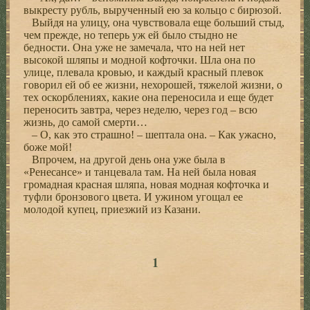
выкресту рубль, вырученный ею за кольцо с бирюзой.
Выйдя на улицу, она чувствовала еще больший стыд,
чем прежде, но теперь уж ей было стыдно не
бедности. Она уже не замечала, что на ней нет
высокой шляпы и модной кофточки. Шла она по
улице, плевала кровью, и каждый красный плевок
говорил ей об ее жизни, нехорошей, тяжелой жизни, о
тех оскорблениях, какие она переносила и еще будет
переносить завтра, через неделю, через год – всю
жизнь, до самой смерти…
– О, как это страшно! – шептала она. – Как ужасно,
боже мой!
Впрочем, на другой день она уже была в
«Ренесансе» и танцевала там. На ней была новая
громадная красная шляпа, новая модная кофточка и
туфли бронзового цвета. И ужином угощал ее
молодой купец, приезжий из Казани.
1