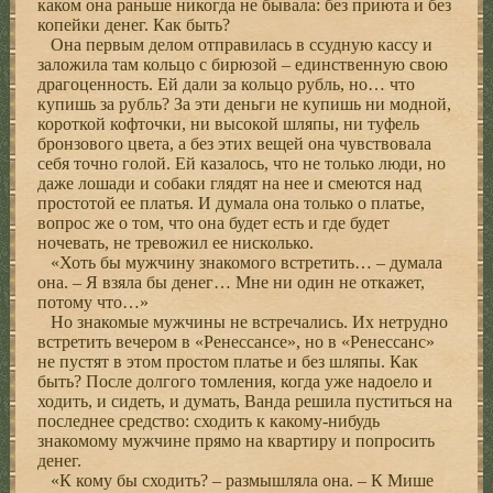
каком она раньше никогда не бывала: без приюта и без
копейки денег. Как быть?
Она первым делом отправилась в ссудную кассу и
заложила там кольцо с бирюзой – единственную свою
драгоценность. Ей дали за кольцо рубль, но… что
купишь за рубль? За эти деньги не купишь ни модной,
короткой кофточки, ни высокой шляпы, ни туфель
бронзового цвета, а без этих вещей она чувствовала
себя точно голой. Ей казалось, что не только люди, но
даже лошади и собаки глядят на нее и смеются над
простотой ее платья. И думала она только о платье,
вопрос же о том, что она будет есть и где будет
ночевать, не тревожил ее нисколько.
«Хоть бы мужчину знакомого встретить… – думала
она. – Я взяла бы денег… Мне ни один не откажет,
потому что…»
Но знакомые мужчины не встречались. Их нетрудно
встретить вечером в «Ренессансе», но в «Ренессанс»
не пустят в этом простом платье и без шляпы. Как
быть? После долгого томления, когда уже надоело и
ходить, и сидеть, и думать, Ванда решила пуститься на
последнее средство: сходить к какому-нибудь
знакомому мужчине прямо на квартиру и попросить
денег.
«К кому бы сходить? – размышляла она. – К Мише