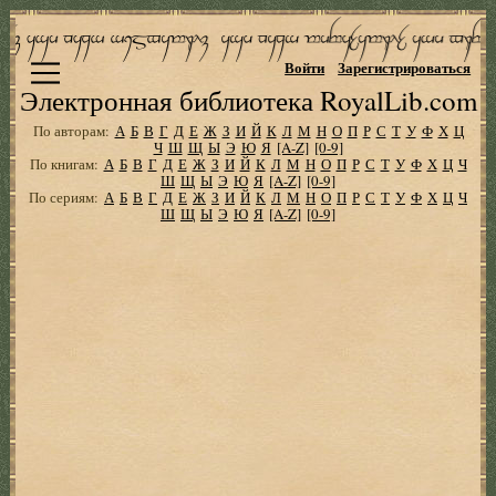
Войти
Зарегистрироваться
Электронная библиотека RoyalLib.com
По авторам:
А
Б
В
Г
Д
Е
Ж
З
И
Й
К
Л
М
Н
О
П
Р
С
Т
У
Ф
Х
Ц
Ч
Ш
Щ
Ы
Э
Ю
Я
[A-Z]
[0-9]
По книгам:
А
Б
В
Г
Д
Е
Ж
З
И
Й
К
Л
М
Н
О
П
Р
С
Т
У
Ф
Х
Ц
Ч
Ш
Щ
Ы
Э
Ю
Я
[A-Z]
[0-9]
По сериям:
А
Б
В
Г
Д
Е
Ж
З
И
Й
К
Л
М
Н
О
П
Р
С
Т
У
Ф
Х
Ц
Ч
Ш
Щ
Ы
Э
Ю
Я
[A-Z]
[0-9]