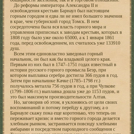
До реформы императора Александра II и
освобождения крестьян Барнаул был настоящим
горным городом и едва ли не имел большего значения
в крае, чем губернский город Томск. В нем
сосредоточена была вся власть горного мира и
управления приписных к заводам крестьян, которых в
1808 году было уже около 65000, а к 1 января 1861
года, перед освобождением, их считалось уже 133910
душ.
Всем этим единовластно заведовал горный
начальник, он был как бы владыкой целого края.
Первым из них был в 1747–1751 годах известный в
истории русского горного промысла Беэр, при
котором выплавка серебра достигла 366 пудов в год.
Затем при начальнике Качке (1785–1798 гг.)
получалось металла 756 пудов в год, а при Чулкове
(1799–1806 гг.) выплавка дошла уже до 1153 пудов, и
это был максимум производительности Алтая.
Но, заговорив об этом, я уклоняюсь от цели своих
воспоминаний и потому перейду к другому, а о
Барнауле скажу пока еще коротенько, что теперь он
переживает кризис и вместо горного города делается
хлебным рынком, застраивается повсюду хлебными
амбарами и посредством пароходного сообщения с