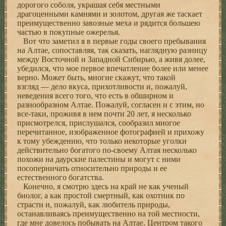
дорогого соболя, украшая себя местными
драгоценными камнями и золотом, другая же таскает
преимущественно завозные меха и рядится большею
частью в покупные ожерелья.
Вот что заметил я в первые годы своего пребывания
на Алтае, сопоставляя, так сказать, наглядную разницу
между Восточной и Западной Сибирью, а живя долее,
убедился, что мое первое впечатление более или менее
верно. Может быть, многие скажут, что такой
взгляд — дело вкуса, прихотливости и, пожалуй,
неведения всего того, что есть в обширном и
разнообразном Алтае. Пожалуй, согласен и с этим, но
все-таки, проживя в нем почти 20 лет, я несколько
присмотрелся, прислушался, сообразил многое
перечитанное, изображенное фотографией и прихожу
к тому убеждению, что только некоторые уголки
действительно богатого по-своему Алтая несколько
похожи на даурские палестины и могут с ними
посоперничать относительно природы и ее
естественного богатства.
Конечно, я смотрю здесь на край не как ученый
биолог, а как простой смертный, как охотник по
страсти и, пожалуй, как любитель природы,
останавливаясь преимущественно на той местности,
где мне довелось побывать на Алтае. Центром такого