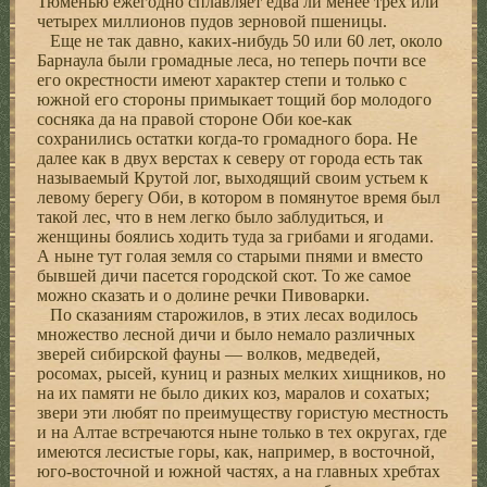
Тюменью ежегодно сплавляет едва ли менее трех или
четырех миллионов пудов зерновой пшеницы.
Еще не так давно, каких-нибудь 50 или 60 лет, около
Барнаула были громадные леса, но теперь почти все
его окрестности имеют характер степи и только с
южной его стороны примыкает тощий бор молодого
сосняка да на правой стороне Оби кое-как
сохранились остатки когда-то громадного бора. Не
далее как в двух верстах к северу от города есть так
называемый Крутой лог, выходящий своим устьем к
левому берегу Оби, в котором в помянутое время был
такой лес, что в нем легко было заблудиться, и
женщины боялись ходить туда за грибами и ягодами.
А ныне тут голая земля со старыми пнями и вместо
бывшей дичи пасется городской скот. То же самое
можно сказать и о долине речки Пивоварки.
По сказаниям старожилов, в этих лесах водилось
множество лесной дичи и было немало различных
зверей сибирской фауны — волков, медведей,
росомах, рысей, куниц и разных мелких хищников, но
на их памяти не было диких коз, маралов и сохатых;
звери эти любят по преимуществу гористую местность
и на Алтае встречаются ныне только в тех округах, где
имеются лесистые горы, как, например, в восточной,
юго-восточной и южной частях, а на главных хребтах