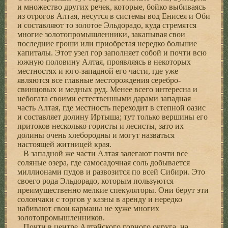
и множество других речек, которые, бойко выбиваясь
из отрогов Алтая, несутся в системы вод Енисея и Оби
и составляют то золотое Эльдорадо, куда стремятся
многие золотопромышленники, закапывая свои
последние гроши или приобретая нередко большие
капиталы. Этот узел гор заполняет собой и почти всю
южную половину Алтая, проявляясь в некоторых
местностях и юго-западной его части, где уже
являются все главные месторождения серебро-
свинцовых и медных руд. Менее всего интересна и
небогата своими естественными дарами западная
часть Алтая, где местность переходит в степной оазис
и составляет долину Иртыша; тут только вершины его
притоков несколько гористы и лесисты, зато их
долины очень хлебородны и могут назваться
настоящей житницей края.
В западной же части Алтая залегают почти все
соляные озера, где самосадочная соль добывается
миллионами пудов и развозится по всей Сибири. Это
своего рода Эльдорадо, которым пользуются
преимущественно мелкие спекуляторы. Они берут эти
солончаки с торгов у казны в аренду и нередко
набивают свои карманы не хуже многих
золотопромышленников.
Почти в центре Алтайского горного округа, на