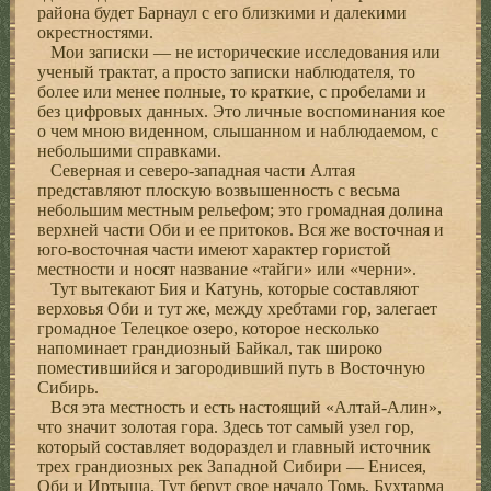
района будет Барнаул с его близкими и далекими
окрестностями.
Мои записки — не исторические исследования или
ученый трактат, а просто записки наблюдателя, то
более или менее полные, то краткие, с пробелами и
без цифровых данных. Это личные воспоминания кое
о чем мною виденном, слышанном и наблюдаемом, с
небольшими справками.
Северная и северо-западная части Алтая
представляют плоскую возвышенность с весьма
небольшим местным рельефом; это громадная долина
верхней части Оби и ее притоков. Вся же восточная и
юго-восточная части имеют характер гористой
местности и носят название «тайги» или «черни».
Тут вытекают Бия и Катунь, которые составляют
верховья Оби и тут же, между хребтами гор, залегает
громадное Телецкое озеро, которое несколько
напоминает грандиозный Байкал, так широко
поместившийся и загородивший путь в Восточную
Сибирь.
Вся эта местность и есть настоящий «Алтай-Алин»,
что значит золотая гора. Здесь тот самый узел гор,
который составляет водораздел и главный источник
трех грандиозных рек Западной Сибири — Енисея,
Оби и Иртыша. Тут берут свое начало Томь, Бухтарма