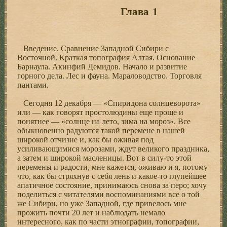
Глава 1
Введение. Сравнение Западной Сибири с
Восточной. Краткая топография Алтая. Основание
Барнаула. Акинфий Демидов. Начало и развитие
горного дела. Лес и фауна. Мараловодство. Торговля
пантами.
Сегодня 12 декабря — «Спиридона солнцеворота»
или — как говорят простолюдины еще проще и
понятнее — «солнце на лето, зима на мороз». Все
обыкновенно радуются такой перемене в нашей
широкой отчизне и, как бы оживая под
усиливающимися морозами, ждут великого праздника,
а затем и широкой масленицы. Вот в силу-то этой
перемены и радости, мне кажется, оживаю и я, потому
что, как бы стряхнув с себя лень и какое-то глупейшее
апатичное состояние, принимаюсь снова за перо; хочу
поделиться с читателями воспоминаниями все о той
же Сибири, но уже Западной, где привелось мне
прожить почти 20 лет и наблюдать немало
интересного, как по части этнографии, топографии,