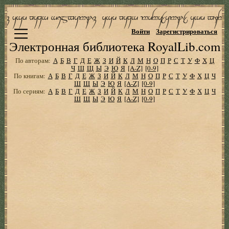
Войти
Зарегистрироваться
Электронная библиотека RoyalLib.com
По авторам:
А
Б
В
Г
Д
Е
Ж
З
И
Й
К
Л
М
Н
О
П
Р
С
Т
У
Ф
Х
Ц
Ч
Ш
Щ
Ы
Э
Ю
Я
[A-Z]
[0-9]
По книгам:
А
Б
В
Г
Д
Е
Ж
З
И
Й
К
Л
М
Н
О
П
Р
С
Т
У
Ф
Х
Ц
Ч
Ш
Щ
Ы
Э
Ю
Я
[A-Z]
[0-9]
По сериям:
А
Б
В
Г
Д
Е
Ж
З
И
Й
К
Л
М
Н
О
П
Р
С
Т
У
Ф
Х
Ц
Ч
Ш
Щ
Ы
Э
Ю
Я
[A-Z]
[0-9]