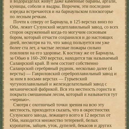
и водоразделах живут даже каменные бараны, аргали,
куницы, соболи и выдры. Впрочем, эти последние
изредка встречаются и на барнаульском плоскогорье
по лесным речкам.
Почти к северу от Барнаула, в 125 верстах вниз по
Оби, лежит Сузунский медеплавильный завод, со всех
сторон окруженный когда-то могучим сосновым
бором, который отчасти сохранился и до настоящих
дней, несмотря на то, что завод пользуется им уже
более ста лет, а частые лесные пожары сильно
повлияли на его здоровье. К востоку же от Барнаула,
за Обью в 160–200 верстах, находится так называемый
Салаирский край. В нем состоит собственно
Салаирский серебряный рудник, несколько далее (4
версты) — Гавриловский сереброплавильный завод и
за ним в восьми верстах — Гурьевский
чугуноплавильный и железоделательный завод с
механической фабрикой. Вся эта местность гориста и
покрыта смешанным лесом, который и называется тут
«чернью».
Смотря с охотничьей точки зрения на всю эту
местность, приходится сказать, что в окрестностях
Сузунского завода, лежащего всего в 12 верстах от
Оби, находится множество тетеревей, белых
куропаток, зайцев, уток, дупелей, бекасов и других