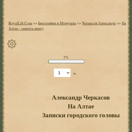
RoyalLib.Com
>>
Биографии и Мемуары
>>
Черкасов Александр
>>
На
Алтае - скачать книгу
Спрятать
2%
опции
»
Начало
Установить
закладку
Александр Черкасов
На Алтае
Настройки
+
Записки городского головы
Оглавление
+