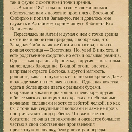
так и фауны с охотничьей точки зрения.
…В конце 1871 года по разным сложившимся
обстоятельствам я неохотно простился с Восточной
Сибирью и попал в Западную, где и довелось мне
служить в Алтайском горном округе Кабинета Его
Величества.
Переселяясь на Алтай и думая о нем с точки зрения
охотника и любителя природы, я воображал, что
Западная Сибирь так же богата и красива, как и ее
родная сестрица — Восточная. Но, увы! В них хоть и
есть родственное сходство, но есть и большая разница.
Одна — как красивая брюнетка, а другая — как только
миловидная блондинка. В одной огонь, энергия,
капризы и страсти Востока, в другой мягкость,
ровность, какая-то пухлость и точно малокровие. Даже
в одежде заметна немалая разница. Одна, как кокетка,
одета в более яркие цвета с разными буфами,
оборками и коками в роскошной шевелюре, другая —
в более мягких одноцветных красках, с небольшими
воланами, складками и хотя со взбитой челкой, но как
бы с тонкими секущимися волосами и даже не прочь
постричься хоть под гребенку. Что же касается
богатства, то одна неприхотлива и одевается большею
частью в свои собственные произведения —
прелестную мерлушку, белку, лисицу и нередко