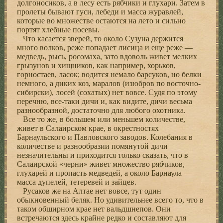
долгоносиков, а в лесу есть рябчики и глухари. Затем в
пролеты бывают гуси, лебеди и масса журавлей,
которые во множестве остаются на лето и сильно
портят хлебные посевы.
Что касается зверей, то около Сузуна держится
много волков, реже попадает лисица и еще реже —
медведь, рысь, росомаха, зато вдоволь живет мелких
грызунов и хищников, как например, хорьков,
горностаев, ласок; водится немало барсуков, но белки
немного, а диких коз, маралов (изюбров по восточно-
сибирски), лосей (сохатых) нет вовсе. Судя по этому
перечню, все-таки дичи и, как видите, дичи весьма
разнообразной, достаточно для любого охотника.
Все то же, в большем или меньшем количестве,
живет в Салаирском крае, в окрестностях
Барнаульского и Павловского заводов. Колебания в
количестве и разнообразии помянутой дичи
незначительны и приходится только сказать, что в
Салаирской «черни» живет множество рябчиков,
глухарей и пропасть медведей, а около Барнаула —
масса дупелей, тетеревей и зайцев.
Русаков же на Алтае нет вовсе, тут один
обыкновенный беляк. Но удивительнее всего то, что в
таком обширном крае нет вальдшнепов. Они
встречаются здесь крайне редко и составляют для