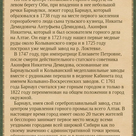
левом берегу Оби, при впадении в нее небольшой
речки Барнаулки, лежит город Барнаул, который
образовался в 1738 году на месте первого заселения
горнорабочего люда сына тульского кузнеца, Никиты
Демидовича Антуфьева (Демидова), Акинфия
Никитича, который и был основателем горного дела
на Алтае. Он еще в 1723 году нашел первые медные
руды около Колыванского озера и в 1725 году
построил уже медный завод на р. Локтевке.
В 1747 году, при императрице Елизавете Петровне,
после смерти действительного статского советника
Акинфия Никитича Демидова, основанные им
Барнаульский и Колыванский медеплавильные заводы
вместе с рудниками перешли в ведение Кабинета под
именем Колывано-Воскресенских заводов. С 1761
года Барнаул считался уже горным городом и только в
1822 году переименован на общем положении в город
окружной.
Барнаул, имея свой сереброплавильный завод, стал
центром управления горного промысла всего Алтая. В
настоящее время город имеет около 20 тысяч жителей
и бесспорно занимает первое место между всеми
уездными городами всей широкой Сибири как по
своему значению с административной точки зрения,
обширности заселения, так и в торговом отношении.