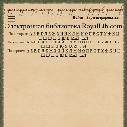
Войти
Зарегистрироваться
Электронная библиотека RoyalLib.com
По авторам:
А
Б
В
Г
Д
Е
Ж
З
И
Й
К
Л
М
Н
О
П
Р
С
Т
У
Ф
Х
Ц
Ч
Ш
Щ
Ы
Э
Ю
Я
[A-Z]
[0-9]
По книгам:
А
Б
В
Г
Д
Е
Ж
З
И
Й
К
Л
М
Н
О
П
Р
С
Т
У
Ф
Х
Ц
Ч
Ш
Щ
Ы
Э
Ю
Я
[A-Z]
[0-9]
По сериям:
А
Б
В
Г
Д
Е
Ж
З
И
Й
К
Л
М
Н
О
П
Р
С
Т
У
Ф
Х
Ц
Ч
Ш
Щ
Ы
Э
Ю
Я
[A-Z]
[0-9]