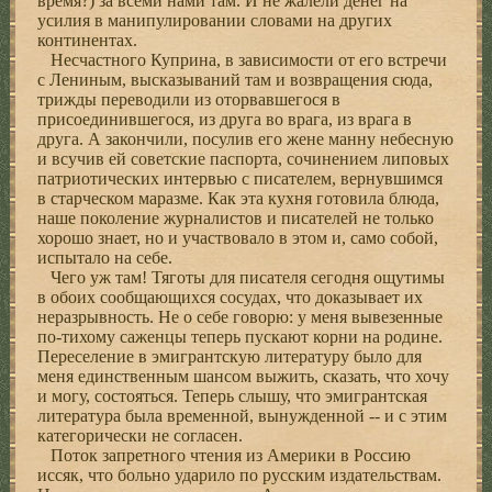
время?) за всеми нами там. И не жалели денег на
усилия в манипулировании словами на других
континентах.
Несчастного Куприна, в зависимости от его встречи
с Лениным, высказываний там и возвращения сюда,
трижды переводили из оторвавшегося в
присоединившегося, из друга во врага, из врага в
друга. А закончили, посулив его жене манну небесную
и всучив ей советские паспорта, сочинением липовых
патриотических интервью с писателем, вернувшимся
в старческом маразме. Как эта кухня готовила блюда,
наше поколение журналистов и писателей не только
хорошо знает, но и участвовало в этом и, само собой,
испытало на себе.
Чего уж там! Тяготы для писателя сегодня ощутимы
в обоих сообщающихся сосудах, что доказывает их
неразрывность. Не о себе говорю: у меня вывезенные
по-тихому саженцы теперь пускают корни на родине.
Переселение в эмигрантскую литературу было для
меня единственным шансом выжить, сказать, что хочу
и могу, состояться. Теперь слышу, что эмигрантская
литература была временной, вынужденной -- и с этим
категорически не согласен.
Поток запретного чтения из Америки в Россию
иссяк, что больно ударило по русским издательствам.