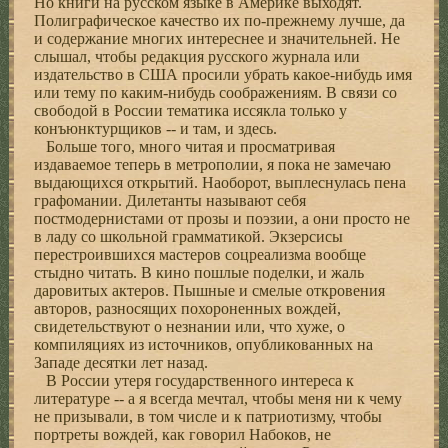
Но книги на русском языке в Америке выходят.
Полиграфическое качество их по-прежнему лучше, да
и содержание многих интереснее и значительней. Не
слышал, чтобы редакция русского журнала или
издательство в США просили убрать какое-нибудь имя
или тему по каким-нибудь соображениям. В связи со
свободой в России тематика иссякла только у
конъюнктурщиков -- и там, и здесь.
Больше того, много читая и просматривая
издаваемое теперь в метрополии, я пока не замечаю
выдающихся открытий. Наоборот, выплеснулась пена
графомании. Дилетанты называют себя
постмодернистами от прозы и поэзии, а они просто не
в ладу со школьной грамматикой. Экзерсисы
перестроившихся мастеров соцреализма вообще
стыдно читать. В кино пошлые поделки, и жаль
даровитых актеров. Пышные и смелые откровения
авторов, разносящих похороненных вождей,
свидетельствуют о незнании или, что хуже, о
компиляциях из источников, опубликованных на
Западе десятки лет назад.
В России утеря государственного интереса к
литературе -- а я всегда мечтал, чтобы меня ни к чему
не призывали, в том числе и к патриотизму, чтобы
портреты вождей, как говорил Набоков, не