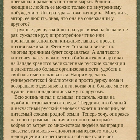
превышали размеров почтовой марки. Родина --
женщина: любить ее можно только по внутреннему
побуждению. Литература -- тоже женщина. Могу ли я,
автор, ее любить, зная, что она на содержании у
другого?
Трудные для русской литературы времена бывали не
раз: сужался круг, ширпотребное чтиво или
пропаганда заполняли книжные лавки, а проза и
поэзия выживали. Феномен "ствола и ветви" по
многим причинам будет сохраняться. А для такого
книгочея, как я, важно, что в библиотеках и архивах
на Западе хранятся великолепные русские коллекции
и значительно больше организованности, удобств и
свободы ими пользоваться. Например, часть
университетской библиотеки я просто держу дома и
возвращаю отдельные книги, когда они больше мне не
нужны или понадобились кому-то другому.
Всю жизнь читал и слышал: писатель, живя на
чужбине, отрывается от среды. Твердили, что бедный
и несчастный русский человек чахнет в изоляции, не
питаемый соками родной земли. Теперь хочу, опираясь
на свои скромные знания и тот опыт, который я
вобрал от встреч со множеством людей в эмиграции,
сказать: эта мысль -- апология имперского мифа о
недопущении отечественной собачке гулять без