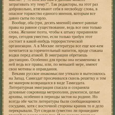
затрагивать эту тему?". Так редакторы, на этот раз
добровольно, втягивают себя в несвободу слова, в
опасное торжество единого мнения, которым все
давно сыты по горло.
Вообще, оба (три, десять мнений) имеют равные
права на равное существование, ведь все они только
слова. Желание поэта, чтобы к штыку приравняли
перо, сегодня уместно, если только трибун этот
состоит в какой-нибудь террористической
организации. А в Москве литература все еще кое-кем
почитается за горячительный напиток, вроде стакана
водки перед атакой. В эмиграции обретаешь
дистанцию. Особенно для прозы она незаменима: в
ней ведь все правы, или, по меньшей мере, имеют
свои мотивы и оправдания.
Веками русское инакомыслие утекало и вытеснялось
на Запад. Самиздат просачивался сквозь решетку и тем
же манером возвращался в виде Тамиздата.
Литературная эмиграция спасала и сохраняла
духовные сокровища метрополии, рукописи, целые
архивы, особенно в периоды застоя на родине. Но
всегда обе части литературы были сообщающимися
сосудами, хотя с восточной стороны краник то и дело
перекрывали. Тут следили (уместно ли прошедшее