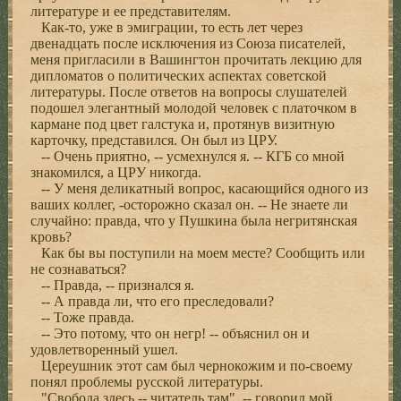
литературе и ее представителям.
Как-то, уже в эмиграции, то есть лет через
двенадцать после исключения из Союза писателей,
меня пригласили в Вашингтон прочитать лекцию для
дипломатов о политических аспектах советской
литературы. После ответов на вопросы слушателей
подошел элегантный молодой человек с платочком в
кармане под цвет галстука и, протянув визитную
карточку, представился. Он был из ЦРУ.
-- Очень приятно, -- усмехнулся я. -- КГБ со мной
знакомился, а ЦРУ никогда.
-- У меня деликатный вопрос, касающийся одного из
ваших коллег, -осторожно сказал он. -- Не знаете ли
случайно: правда, что у Пушкина была негритянская
кровь?
Как бы вы поступили на моем месте? Сообщить или
не сознаваться?
-- Правда, -- признался я.
-- А правда ли, что его преследовали?
-- Тоже правда.
-- Это потому, что он негр! -- объяснил он и
удовлетворенный ушел.
Цереушник этот сам был чернокожим и по-своему
понял проблемы русской литературы.
"Свободa здесь -- читатель там", -- говорил мой