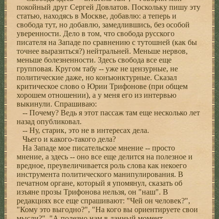
покойный друг Сергей Довлатов. Поскольку пишу эту
статью, находясь в Москве, добавлю: а теперь и
свобода тут, но добавлю, замедлившись, без особой
уверенности. Дело в том, что свобода русского
писателя на Западе по сравнению с тутошней (как бы
точнее выразиться?) нейтральней. Меньше нервов,
меньше болезненности. Здесь свобода все еще
групповая. Кругом табу -- уже не цензурные, не
политические даже, но конъюнктурные. Сказал
критическое слово о Юрии Трифонове (при общем
хорошем отношении), а у меня его из интервью
выкинули. Спрашиваю:
-- Почему? Ведь я этот пассаж там еще несколько лет
назад опубликовал.
-- Ну, старик, это не в интересах дела.
Чьего и какого-такого дела?
На Западе мое писательское мнение -- просто
мнение, а здесь -- оно все еще делится на полезное и
вредное, преувеличивается роль слова как некоего
инструмента политического манипулирования. В
печатном органе, который я упомянул, сказать об
изъяне прозы Трифонова нельзя, он "наш". В
редакциях все еще спрашивают: "Чей он человек?",
"Кому это выгодно?", "На кого вы ориентируете свои
мысли?", "А полезно нам в данный момент