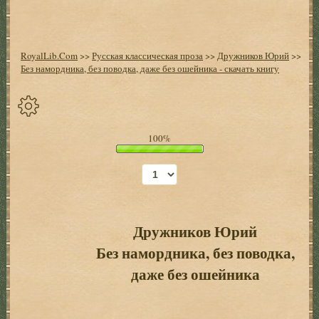
RoyalLib.Com
>>
Русская классическая проза
>>
Дружников Юрий
>>
Без намордника, без поводка, даже без ошейника - скачать книгу
Спрятать
100%
опции
Начало
Установить
закладку
Дружников Юрий
Без намордника, без поводка,
Настройки
+
даже без ошейника