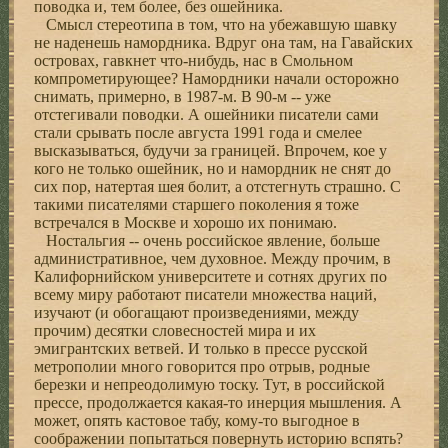
поводка и, тем более, без ошейника.
Смысл стереотипа в том, что на убежавшую шавку
не наденешь намордника. Вдруг она там, на Гавайских
островах, гавкнет что-нибудь, нас в Смольном
компрометирующее? Намордники начали осторожно
снимать, примерно, в 1987-м. В 90-м -- уже
отстегивали поводки. А ошейники писатели сами
стали срывать после августа 1991 года и смелее
высказываться, будучи за границей. Впрочем, кое у
кого не только ошейник, но и намордник не снят до
сих пор, натертая шея болит, а отстегнуть страшно. С
такими писателями старшего поколения я тоже
встречался в Москве и хорошо их понимаю.
Ностальгия -- очень российское явление, больше
административное, чем духовное. Между прочим, в
Калифорнийском университете и сотнях других по
всему миру работают писатели множества наций,
изучают (и обогащают произведениями, между
прочим) десятки словесностей мира и их
эмигрантских ветвей. И только в прессе русской
метрополии много говорится про отрыв, родные
березки и непреодолимую тоску. Тут, в российской
прессе, продолжается какая-то инерция мышления. А
может, опять кастовое табу, кому-то выгодное в
соображении попытаться повернуть историю вспять?