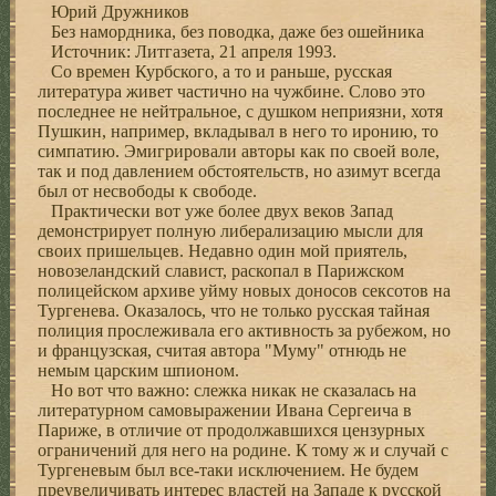
Юрий Дружников
Без намордника, без поводка, даже без ошейника
Источник: Литгазета, 21 апреля 1993.
Со времен Курбского, а то и раньше, русская
литература живет частично на чужбине. Слово это
последнее не нейтральное, с душком неприязни, хотя
Пушкин, например, вкладывал в него то иронию, то
симпатию. Эмигрировали авторы как по своей воле,
так и под давлением обстоятельств, но азимут всегда
был от несвободы к свободе.
Практически вот уже более двух веков Запад
демонстрирует полную либерализацию мысли для
своих пришельцев. Недавно один мой приятель,
новозеландский славист, раскопал в Парижском
полицейском архиве уйму новых доносов сексотов на
Тургенева. Оказалось, что не только русская тайная
полиция прослеживала его активность за рубежом, но
и французская, считая автора "Муму" отнюдь не
немым царским шпионом.
Но вот что важно: слежка никак не сказалась на
литературном самовыражении Ивана Сергеича в
Париже, в отличие от продолжавшихся цензурных
ограничений для него на родине. К тому ж и случай с
Тургеневым был все-таки исключением. Не будем
преувеличивать интерес властей на Западе к русской