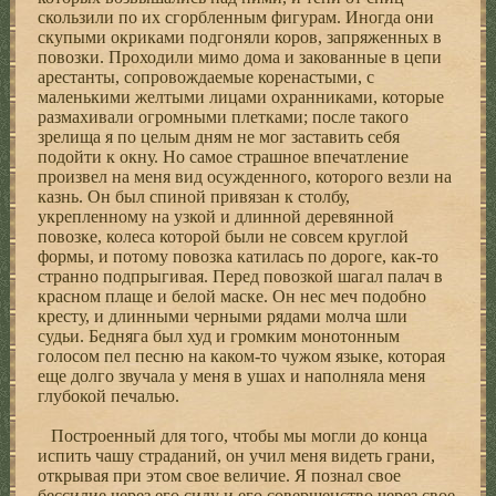
скользили по их сгорбленным фигурам. Иногда они
скупыми окриками подгоняли коров, запряженных в
повозки. Проходили мимо дома и закованные в цепи
арестанты, сопровождаемые коренастыми, с
маленькими желтыми лицами охранниками, которые
размахивали огромными плетками; после такого
зрелища я по целым дням не мог заставить себя
подойти к окну. Но самое страшное впечатление
произвел на меня вид осужденного, которого везли на
казнь. Он был спиной привязан к столбу,
укрепленному на узкой и длинной деревянной
повозке, колеса которой были не совсем круглой
формы, и потому повозка катилась по дороге, как-то
странно подпрыгивая. Перед повозкой шагал палач в
красном плаще и белой маске. Он нес меч подобно
кресту, и длинными черными рядами молча шли
судьи. Бедняга был худ и громким монотонным
голосом пел песню на каком-то чужом языке, которая
еще долго звучала у меня в ушах и наполняла меня
глубокой печалью.
Построенный для того, чтобы мы могли до конца испить чашу страданий, он учил меня видеть грани, открывая при этом свое величие. Я познал свое бессилие через его силу и его совершенство через свое поражение. Мы не боги, а всего лишь люди. Мы познаем все вначале путем опыта, а лишь затем через разум. Нас нужно помучить, чтобы мы поняли, и только на крик наших мучений мы можем получить ответ. И, пожалуй, благодаря такой позиции администрации я смог безнаказанно принять участие в восстании угленош, если это восстание вообще было кем-то замечено. Я должен был сначала узнать город во всех его ужасах, прежде чем поступить к нему на службу, прежде чем начать борьбу, прежде чем отказаться от нее: то, что любая борьба против города является бессмысленной, я понял лишь тогда, когда мятеж провалился из-за какого-то сумасшедшего, из-за юродивого, которого раньше я часто видел шагавшим по городу со смешным негнувшимся знаменем какого-то оборонительного союза былых времен, глупая улыбка блуждала на его жирном лице под мятой круглой шляпой. Как-то раз я вышел из своей комнаты в предместье, как это часто делал в белые лунные ночи, и направился в местечко, куда захаживал редко. Здесь стояли ряды таких же однотипных многоквартирных домов, мимо которых я шествовал, но выглядели они гораздо запущеннее, чем в других предместьях. В грязных дворах и на прогнивших скамейках, у реки я видел влюбленные парочки — они сжимали друг друга в объятиях, искали утешения в любви. Я видел блудниц, продававших себя за гроши, они передвигались вокруг как звери, и воздух был наполнен их гортанными звуками. Проходил мимо зеленых щитов, рекламировавших дешевые фильмы, и по мере моего продвижения местечко становилось все более пустынным. Я очутился в районе больших площадок, стиснутых бетонными квадратами домов, пустырей, на которых возвышались горы мусора и немалые участки земли были покрыты густой растительностью. На одной из таких площадок, посередине которой между огромными кучами мусора и ржавыми кузовами старых автомобилей, стоявших вокруг как мирно пасущиеся звери, пролегали трамвайные пути, я уже издалека увидел человека, медленно начинавшего какой-то танец. Его тяжеловесная фигура энергично поднималась над поверхностью земли, как бы заваленной доисторическими руинами. Первыми начали двигаться короткие толстые ноги, описывая беспомощные и заостренные фигуры, но затем танец становился все яростнее, и, когда человек распростер свои непомерно длинные руки, которые придавали его облику нечто гориллообразное, и его длинная белая борода стала раскачиваться у него под подбородком, как колокол, я увидел, что это вдребезги пьяный старый угленоша, живший неподалеку от меня. Я смотрел на танец старика и наблюдал за его тенью, которая повторяла каждое движение его туловища, коротких ног и длинных рук и таким образом дополняла пространственное движение движением на поверхности. Я непроизвольно направился в сторону пьяного и заметил, что к нему со всех сторон стали стекаться люди. Это были мужчины и женщины, плохо одетые, совершенно истощенные, пахнущие сивухой и как бы вырванные из тяжелого сна. Некоторые старались копировать танец старика, но не было слышно ни одного звука, хотя мужчин собралось так много, что они постепенно заполнили площадь, поднялись на мусорные кучи и, как огромные призрачные птицы, уселись на крышах старых автомобилей. Теперь я даже смог рассмотреть лицо огромного старика, который, закончив свой танец, с трудом держался на ногах: лицо его окаменело, а налитые кровью глаза тускло блестели. Я уже было собирался отвернуться от него, чтобы продолжать путь. Но тут люди пришли в движение, вся эта оборванная толпа тесно сгрудилась и стала двигаться вперед. Я находился немного позади угленоши, который, казалось, возглавлял толпу, но я не мог понять, куда мы направлялись. Я был плотно окружен призрачными лицами этих мужчин и женщин, погружен в аромат их сивушного духа, но мне все-таки, хотя и с трудом, удалось высвободиться из толчеи, после чего я оказался рядом со стариком во главе процессии, вопреки своей воле и не имея возможности повернуть обратно. Я все еще не узнавал улиц, по которым мы шли, но видел, что мы движемся по направлению к городу. Дома придвинулись вплотную друг к другу, они стали ниже, и их крыши простирались над бесконечными рядами идущих людей, которые двигались как в ущелье. Толпа беззвучно тянулась по площадям и улицам, вслед за стариком, который раскачивался из стороны в сторону, то цепляясь за меня, то падая на того, кто шел за его спиной, в тесных рядах, и люди отталкивали от себя пьяного, а он принялся хохотать все громче и злораднее. Это был какой-то дрожащий и своенравный смех, которому мы стали вторить, как бы от чего-то освободившись, как будто этот смех помогал нам преодолеть страх, какой мы испытывали перед городом. Движение толпы ускорилось. С громкими криками и всевозможными ругательствами мы рванулись вперед, и в этот момент в спокойном и молчаливом величии перед нами предстал город, его вид был настолько страшен, что мы замолкли. Город лежал по ту сторону реки, через которую был переброшен длинный и узкий висячий мост. Освещенный луною, он отсвечивал белизной, как огромный горбатый, разрезанный синими тенями ледник, покоящийся на двузубой скале; но самой реки мы не видели, так как она была окутана молочным туманом, и казалось, что город парит в облаках. Мы остолбенели и вцепились руками друг в друга, но старик вступил на мост, и мы последовали за ним, охваченные дикой страстью идти напролом. Мост был настолько узким, что многие хватались за перила, чтобы с их помощью удержаться, некоторые даже пробовали переходить по тросам, поддерживающим мост; люди гроздьями висели на мосту, но никто не боялся упасть, хотя мост очень сильно раскачивался. Просев под тяжестью толпы, устремившейся на противоположный берег, он опустился навстречу волнам ночной реки; мы на мгновение погрузились в туман, и казалось, мы парим в пустоте, потому что теперь города совершенно не было видно. Когда мы настолько низко оказались над рекой, что наши ноги стала заливать вода, а многих, жалобно кричащих, смыли волны, мост, получив облегчение, как пружина, круто поднялся вверх, и прямо над собой мы вновь увидели город; теперь он был уже близко и грозил нам своими стенами и башнями, как будто хотел сбросить их на нас, и мы непроизвольно пригнулись от страха. Но теперь, когда мы уже карабкались вверх по скале, на которой он был построен, мост начал успокаиваться, его колебания стихли, и те, кто остался на мосту, спокойно покинули его. Мы устремились к городу и проникли в него через полуразрушенные ворота, вначале осторожно, затем более решительно, хотя нам, собственно, еще не было ясно, чего мы хотим, ведь ночное шествие убогой, грязной толпы оборванных и пьяных людей началось совершенно стихийно и вначале не походило на бунт, а скорее являло собой беспомощное выражение тупого отчаяния. Теперь же, когда мы уже шли по улице, которая вела нас в центр города, мы осознавали нашу акцию, и в нас все сильнее зрела воля к бунту. Дома искривились, как старые деревья, они окружали нас пустыми глазницами окон. Площадь, на которой мы оказались, была изрыта, а в глубоких траншеях лежали трубы и кабель, на нас падала огромная тень башни, за которую спряталась луна. Плотным клином мы вышли на одну из улиц. С момента, как мы достигли города, не раздалось ни единого звука. Мы неслышно передвигались по камням мостовой и вскоре при полном свете луны увидели возвышавшийся вдалеке над крышами домов шпиль кафедрального собора, мы проследовали в его сторону. Пройдя через низкую арку, мы неожиданно вышли на главную улицу, которая наполовину была освещена луной, выступавшей из-за крыш и светившей так ярко, что мы испугались, однако затем вновь успокоились. Плотно прижавшись друг к другу, мы направились вверх по улице, и в наших взглядах горел дикий восторг мятежников. Людской поток неудержимо катился по улице, он то скрывался в тени домов с островерхими крышами и галереями, то вновь возникал в серебре ночи, которое, как снег, лежало вокруг. Мы достигли площади, расположенной в самой высокой точке центра города, где гора раздваивалась и круто обрывалась вниз, образуя вертикальное ущелье, на дне которого пенился едва различимый поток реки. Мы были полны решимости взять штурмом администрацию, а в случае необходимости были готовы пролить кровь. Мужчины вытащили ножи, у некоторых в руках заблестели ружья и топоры. Сгрудившейся толпой мы направились через площадь к каменному мосту, переброшенному через пропасть, на середине которого, как мы увидели все сразу, стоял юродивый в круглой шляпе, в руках он держал свое знамя. Мы остановились, застыв в неподвижности, толпа людей в холодном свете луны. Нас парализовал не вид сумасшедшего. Нас наполнило ужасом осознание того, насколько город нас презирал: он был так уверен в своей победе, что направил навстречу нам одного лишь беспомощного идиота. Пригнувшись, мы неподвижно смотрели на это смешное создание. Его развернутое знамя неподвижно возвышалось в ночи, и изображенные на нем символы были хорошо видны при ярком свете луны. Мы понимали, что должны действовать, и в то же время осознавали, что были бессильны. Тогда вперед выступил старый угленоша, еще до конца не протрезвевший, и направился навстречу сумасшедшему. Старик медленно двигался по каменному мосту, его тело мелкими точками просвечивало сквозь дыры разорванного платья, а длинная белая всклокоченная борода касалась блестевших камней, по которым он шагал; его толстые руки раскачивались, как огромные поленья; мощные плечи были наклонены вперед: он выжидающе двигался навстречу идиоту, который, глупо улыбаясь, стоял со своим знаменем на середине моста. Когда угленоша приблизился к идиоту, мы все замерли. Дурачок остался неподвижен. Подойдя к нему, старик схватил знамя, которое бедняга беспомощно и добродушно выпустил из рук, он, как мы это отчетливо увидели, также был ошарашен неожиданным поведением старика, а тот швырнул знамя в пропасть через каменные перила моста, и он