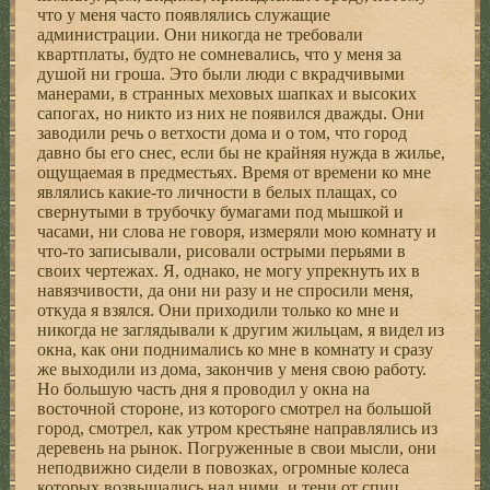
что у меня часто появлялись служащие
администрации. Они никогда не требовали
квартплаты, будто не сомневались, что у меня за
душой ни гроша. Это были люди с вкрадчивыми
манерами, в странных меховых шапках и высоких
сапогах, но никто из них не появился дважды. Они
заводили речь о ветхости дома и о том, что город
давно бы его снес, если бы не крайняя нужда в жилье,
ощущаемая в предместьях. Время от времени ко мне
являлись какие-то личности в белых плащах, со
свернутыми в трубочку бумагами под мышкой и
часами, ни слова не говоря, измеряли мою комнату и
что-то записывали, рисовали острыми перьями в
своих чертежах. Я, однако, не могу упрекнуть их в
навязчивости, да они ни разу и не спросили меня,
откуда я взялся. Они приходили только ко мне и
никогда не заглядывали к другим жильцам, я видел из
окна, как они поднимались ко мне в комнату и сразу
же выходили из дома, закончив у меня свою работу.
Но большую часть дня я проводил у окна на
восточной стороне, из которого смотрел на большой
город, смотрел, как утром крестьяне направлялись из
деревень на рынок. Погруженные в свои мысли, они
неподвижно сидели в повозках, огромные колеса
которых возвышались над ними, и тени от спиц