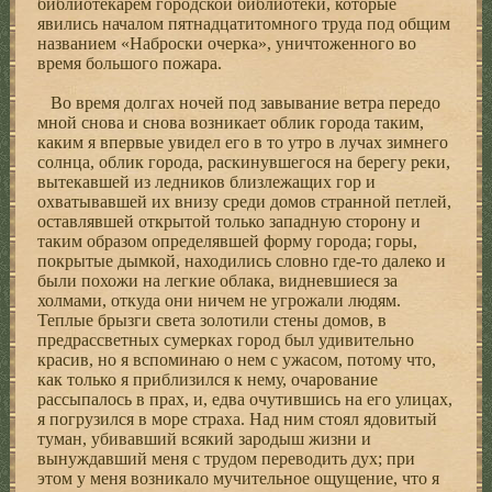
библиотекарем городской библиотеки, которые
явились началом пятнадцатитомного труда под общим
названием «Наброски очерка», уничтоженного во
время большого пожара.
Во время долгах ночей под завывание ветра передо
мной снова и снова возникает облик города таким,
каким я впервые увидел его в то утро в лучах зимнего
солнца, облик города, раскинувшегося на берегу реки,
вытекавшей из ледников близлежащих гор и
охватывавшей их внизу среди домов странной петлей,
оставлявшей открытой только западную сторону и
таким образом определявшей форму города; горы,
покрытые дымкой, находились словно где-то далеко и
были похожи на легкие облака, видневшиеся за
холмами, откуда они ничем не угрожали людям.
Теплые брызги света золотили стены домов, в
предрассветных сумерках город был удивительно
красив, но я вспоминаю о нем с ужасом, потому что,
как только я приблизился к нему, очарование
рассыпалось в прах, и, едва очутившись на его улицах,
я погрузился в море страха. Над ним стоял ядовитый
туман, убивавший всякий зародыш жизни и
вынуждавший меня с трудом переводить дух; при
этом у меня возникало мучительное ощущение, что я