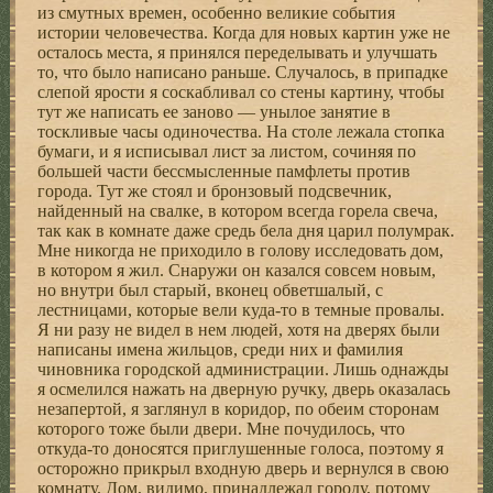
из смутных времен, особенно великие события
истории человечества. Когда для новых картин уже не
осталось места, я принялся переделывать и улучшать
то, что было написано раньше. Случалось, в припадке
слепой ярости я соскабливал со стены картину, чтобы
тут же написать ее заново — унылое занятие в
тоскливые часы одиночества. На столе лежала стопка
бумаги, и я исписывал лист за листом, сочиняя по
большей части бессмысленные памфлеты против
города. Тут же стоял и бронзовый подсвечник,
найденный на свалке, в котором всегда горела свеча,
так как в комнате даже средь бела дня царил полумрак.
Мне никогда не приходило в голову исследовать дом,
в котором я жил. Снаружи он казался совсем новым,
но внутри был старый, вконец обветшалый, с
лестницами, которые вели куда-то в темные провалы.
Я ни разу не видел в нем людей, хотя на дверях были
написаны имена жильцов, среди них и фамилия
чиновника городской администрации. Лишь однажды
я осмелился нажать на дверную ручку, дверь оказалась
незапертой, я заглянул в коридор, по обеим сторонам
которого тоже были двери. Мне почудилось, что
откуда-то доносятся приглушенные голоса, поэтому я
осторожно прикрыл входную дверь и вернулся в свою
комнату. Дом, видимо, принадлежал городу, потому