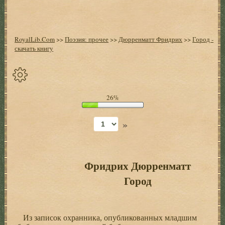
RoyalLib.Com
>>
Поэзия: прочее
>>
Дюрренматт Фридрих
>>
Город -
скачать книгу
Спрятать
26%
опции
»
Начало
Установить
закладку
Фридрих Дюрренматт
Город
Настройки
+
Из записок охранника, опубликованных младшим