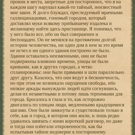
проник в места, запретные для посторонних, что я на
каждом шагу нарушал какой-то тайный, неизвестный
мне закон. Я долго блуждал, преследуемый мрачными
галлюцинациями, гонимый городом, который
доставлял муки всякому прибывшему издалека и
желающему найти здесь пристанище. Я понимал, что
у него было все, ибо он был совершенен и
беспощаден. Он не менялся на протяжении долгой
истории человечества, ни один дом в нем за это время
не исчез и ни одного здания построено не было.
Здания оставались неизменными, они не были
подвержены влиянию времени, улицы не были
кривыми, как в других городах, а четко
спланированы: они были прямыми и шли параллельно
друг другу. Казалось, что они ведут в бесконечность,
но при этом не возникало ощущения свободы, ибо
низкие аркады вынуждали людей идти согнувшись,
делая их незаметными и потому лишь терпимыми для
города. Бросалось в глаза и то, как осторожно
двигались по улицам люди, медленными крадущимися
шагами. Они были замкнуты и существовали только в
себе, как и город, в котором они жили, и лишь редко
удавалось завязать с ними короткий разговор, но даже
и тогда они избегали откровенности, как бы
испытывая тайное недоверие к постороннему.