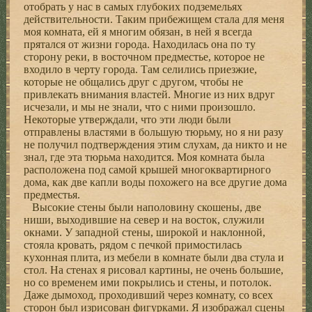
отобрать у нас в самых глубоких подземельях
действительности. Таким прибежищем стала для меня
моя комната, ей я многим обязан, в ней я всегда
прятался от жизни города. Находилась она по ту
сторону реки, в восточном предместье, которое не
входило в черту города. Там селились приезжие,
которые не общались друг с другом, чтобы не
привлекать внимания властей. Многие из них вдруг
исчезали, и мы не знали, что с ними произошло.
Некоторые утверждали, что эти люди были
отправлены властями в большую тюрьму, но я ни разу
не получил подтверждения этим слухам, да никто и не
знал, где эта тюрьма находится. Моя комната была
расположена под самой крышей многоквартирного
дома, как две капли воды похожего на все другие дома
предместья.
Высокие стены были наполовину скошены, две
ниши, выходившие на север и на восток, служили
окнами. У западной стены, широкой и наклонной,
стояла кровать, рядом с печкой примостилась
кухонная плита, из мебели в комнате были два стула и
стол. На стенах я рисовал картины, не очень большие,
но со временем ими покрылись и стены, и потолок.
Даже дымоход, проходивший через комнату, со всех
сторон был изрисован фигурками. Я изображал сцены