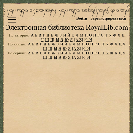
Войти
Зарегистрироваться
Электронная библиотека RoyalLib.com
По авторам:
А
Б
В
Г
Д
Е
Ж
З
И
Й
К
Л
М
Н
О
П
Р
С
Т
У
Ф
Х
Ц
Ч
Ш
Щ
Ы
Э
Ю
Я
[A-Z]
[0-9]
По книгам:
А
Б
В
Г
Д
Е
Ж
З
И
Й
К
Л
М
Н
О
П
Р
С
Т
У
Ф
Х
Ц
Ч
Ш
Щ
Ы
Э
Ю
Я
[A-Z]
[0-9]
По сериям:
А
Б
В
Г
Д
Е
Ж
З
И
Й
К
Л
М
Н
О
П
Р
С
Т
У
Ф
Х
Ц
Ч
Ш
Щ
Ы
Э
Ю
Я
[A-Z]
[0-9]