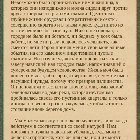
Невозможно было проникнуть к ним в жилища, в
которых они неподвижно и молча сидели друг против
друга с широко открытыми глазами. Где-то там в
глубине жизни орудовали отвратительные секты,
совершенно скрытно и в таком мраке, куда никто из
нас не решился бы заглянуть. Никто не голодал, в
городе не было ни богатых, ни бедных, у всех была
работа, но мне ни разу не довелось услышать, как
смеются дети. Город принял меня в свои молчаливые
объятия, на его каменном лице темнели пустые
глазницы. Ни разу не удалось мне прорваться сквозь
завесу нависшей над городом тьмы, напоминавшей о
сумеречном будущем человечества. Жизнь моя была
лишена смысла, ибо город отвергал все, в чем не имел
насущной нужды, потому что презирал излишества.
Он неподвижно застыл на клочке земли, омываемой
зеленоватыми водами реки, которая неутомимо
пробивалась сквозь его пустынные кварталы и только
иногда, по весне, грозно вздувалась, чтобы затопить
стоявшие вдоль берегов дома.
Мы можем заглянуть в зеркало мучений, лишь когда
действуем в соответствии со своей натурой. Нам
постоянно нужны надежные убежища, куда можно
было бы спрятаться, хотя бы для сна; но и их могут