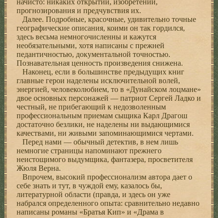
начисто: никаких открытий, изобретений,
прогнозирования и предчувствия их.
Далее. Подробные, красочные, удивительно точные
географические описания, коими он так гордился,
здесь весьма немногочисленны и кажутся
необязательными, хотя написаны с прежней
педантичностью, документальной точностью.
Познавательная ценность произведения снижена.
Наконец, если в большинстве предыдущих книг
главные герои наделены исключительной волей,
энергией, человеколюбием, то в «Дунайском лоцмане»
двое основных персонажей — патриот Сергей Ладко и
честный, не прибегающий к недозволенным
профессиональным приемам сыщика Карл Драгош
достаточно безлики, не наделены ни выдающимися
качествами, ни живыми запоминающимися чертами.
Перед нами — обычный детектив, в нем лишь
немногие страницы напоминают прежнего
неистощимого выдумщика, фантазера, просветителя
Жюля Верна.
Впрочем, высокий профессионализм автора дает о
себе знать и тут, в чуждой ему, казалось бы,
литературной области (правда, и здесь он уже
набрался определенного опыта: сравнительно недавно
написаны романы «Братья Кип» и «Драма в