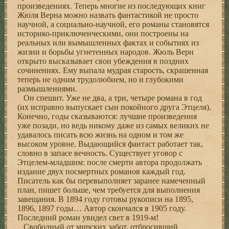
произведениях. Теперь многие из последующих книг
Жюля Верна можно назвать фантастикой не просто
научной, а социально-научной, его романы становятся
историко-приключенческими, они построены на
реальных или вымышленных фактах и событиях из
жизни и борьбы угнетенных народов. Жюль Верн
открыто высказывает свои убеждения в поздних
сочинениях. Ему выпала мудрая старость, скрашенная
теперь не одним трудолюбием, но и глубокими
размышлениями.
Он спешит. Уже не два, а три, четыре романа в год
(их исправно выпускает сын покойного друга Этцеля).
Конечно, годы сказываются: лучшие произведения
уже позади, но ведь никому даже из самых великих не
удавалось писать всю жизнь на одном и том же
высоком уровне. Выдающийся фантаст работает так,
словно в запасе вечность. Существует уговор с
Этцелем-младшим: после смерти автора продолжать
издание двух посмертных романов каждый год.
Писатель как бы перевыполняет заранее намеченный
план, пишет больше, чем требуется для выполнения
завещания. В 1894 году готовы рукописи на 1895,
1896, 1897 годы… Автор скончался в 1905 году.
Последний роман увидел свет в 1919-м!
Свободный от мирских забот, отбросивший