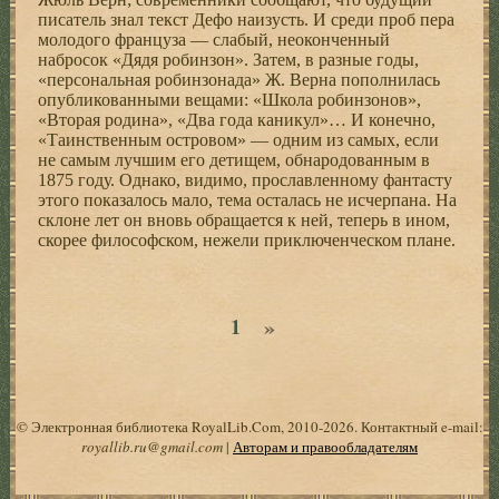
писатель знал текст Дефо наизусть. И среди проб пера
молодого француза — слабый, неоконченный
набросок «Дядя робинзон». Затем, в разные годы,
«персональная робинзонада» Ж. Верна пополнилась
опубликованными вещами: «Школа робинзонов»,
«Вторая родина», «Два года каникул»… И конечно,
«Таинственным островом» — одним из самых, если
не самым лучшим его детищем, обнародованным в
1875 году. Однако, видимо, прославленному фантасту
этого показалось мало, тема осталась не исчерпана. На
склоне лет он вновь обращается к ней, теперь в ином,
скорее философском, нежели приключенческом плане.
»
1
© Электронная библиотека RoyalLib.Com, 2010-2026. Контактный e-mail:
royallib.ru@gmail.com
|
Авторам и правообладателям