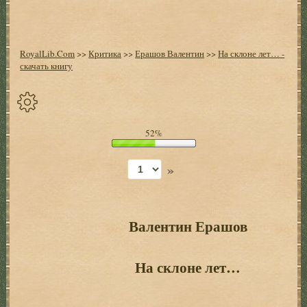
RoyalLib.Com
>>
Критика
>>
Ерашов Валентин
>>
На склоне лет… -
скачать книгу
Спрятать
52%
опции
»
Начало
Установить
закладку
Валентин Ерашов
Настройки
+
На склоне лет…