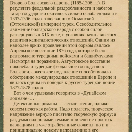
Второго Болгарского царства (1185-1396 гг.). В
результате феодальной раздробленности и набегов
татар государство оказалось сильно ослабленным и в
1393-1396 годах завоеванным Османской
(Оттоманской) империей турок. Освободительное
движение болгарского народа с особой силой
развернулось в XIX веке, в условиях начинавшегося
развития капиталистических отношений. Одним из
наиболее ярких проявлений этой борьбы явилось
Апрельское восстание 1876 года, которое было
разгромлено турецкими войсками и башибузуками.
Несмотря на поражение, Августовское восстание
поколебало турецкое феодальное господство в
Болгарии, а жестокое подавление способствовало
обострению международных отношений в Европе и
явилось одним из поводов к русско-турецкой войне
1877-1878 годов.
Вот о чем урывками говорится в «Дунайском
лоцмане»…
Детективные романы — легкое чтение, однако
совсем нелегкая работа. Надо полагать, творческое
напряжение вернуло писателю творческую форму; а
раздумья над новыми темами привели не просто к
вариациям на уже отработанные сюжеты, но и к
принципиально новому направлению в его