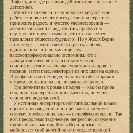
Лифляндии», где развитие действия идет по законам
детектива).
Многие психологи и социологи советуют: если
работа становится невмоготу, если она перестает
приносить радость и чувство удовлетворения —
желательно сменить род занятий, профессию
(футурологи предсказывают, что это сделается
правилом в обществе будущего). Но у Жюля Верна
литература — единственная страсть, любовь,
единственное, что он умеет делать
высокопрофессионально (вспомним, что с
двадцатилетнего возраста он занимается
сочинительством — сперва куплетов и жанровых
песенок, затем пьес, некоторые из них шли на сцене).
И он физически немощен, чувствует себя стариком —
в таком состоянии жизнь не начинают заново.
Три детективных романа подряд — как бы проба
сил, попытка перейти в иное качество, не меняя
основного рода занятий.
У истинных литераторов нет пятибалльной шкалы
оценок произведений; они признают двоичную
систему: профессионально — непрофессионально. Так
вот, преодолевая творческую депрессию, оскудение
привычных сюжетов, Жюль Верн призывает,
мобилизует свой долгий опыт и создает крепкий,