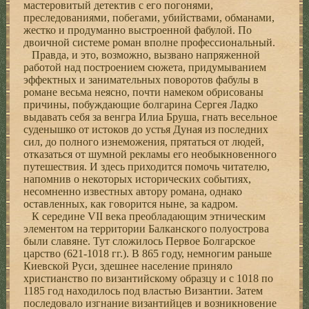
мастеровитый детектив с его погонями,
преследованиями, побегами, убийствами, обманами,
жестко и продуманно выстроенной фабулой. По
двоичной системе роман вполне профессиональный.
Правда, и это, возможно, вызвано напряженной
работой над построением сюжета, придумыванием
эффектных и занимательных поворотов фабулы в
романе весьма неясно, почти намеком обрисованы
причины, побуждающие болгарина Сергея Ладко
выдавать себя за венгра Илиа Бруша, гнать весельное
суденышко от истоков до устья Дуная из последних
сил, до полного изнеможения, прятаться от людей,
отказаться от шумной рекламы его необыкновенного
путешествия. И здесь приходится помочь читателю,
напомнив о некоторых исторических событиях,
несомненно известных автору романа, однако
оставленных, как говорится ныне, за кадром.
К середине VII века преобладающим этническим
элементом на территории Балканского полуострова
были славяне. Тут сложилось Первое Болгарское
царство (621-1018 гг.). В 865 году, немногим раньше
Киевской Руси, здешнее население приняло
христианство по византийскому образцу и с 1018 по
1185 год находилось под властью Византии. Затем
последовало изгнание византийцев и возникновение