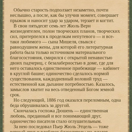
Обычно старость подползает незаметно, почти
неслышно, а после, как бы улучив момент, совершает
прыжок и наносит удар за ударом, терзает и когтит.
В свои пятьдесят семь лет Жюль Верн
жизнедеятелен, полон творческих планов, творческих
сил, притерпелся к проделкам непутевого — и все-
таки любимого — сына Мишеля, свыкся с
равнодушием жены, для которой его литературная
работа была только источником материального
благосостояния, смирился с открытой ненавистью
двоих падчериц, с безалаберностью в доме, где для
него оставалось единственное прибежище — кабинет
в круглой башне; одиночество сделалось нормой
существования, каждодневный воловий труд —
естественной как дыхание потребностью. Казалось,
замыслов хватит на весь отведенный Богом земной
срок.
Но следующий, 1886 год оказался переломным, одна
беда обрушивалась за другой.
Скончалась госпожа Дюшень — единственная
любовь, преданный и все понимающий друг,
одиночество писателя стало оглушительным.
За нею последовал Пьер Жюль Этцель — тоже
верный друг и вдобавок благодетель; он, владея