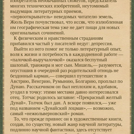
изобретатель необычайных сюжетов, предсказатель
многих технических изобретений, неутомимый
выдумщик литературных приемов,
«первооткрыватель» неведомых читателю земель,
Жюль Верн почувствовал, что иссяк, что излюбленная
им географическая тема уже не дает пищи для новых
оригинальных сочинений.
К физическим и нравственным страданиям
прибавился частый у писателей недуг: депрессия.
Выйти из него помог не только литературный опыт,
воля к жизни и потребность в каждодневной работе —
«палочкой-выручалочкой» оказался беспутный
шалопай, транжира и мот сын. Мишель,— разумеется,
опустошив в очередной раз родительский отнюдь не
бездонный карман,— совершил путешествие в
Австрию, Венгрию, Румынию, Болгарию, проплыл по
Дунаю. Рассказчиком он был неплохим и, вдобавок,
угодил в точку: этими местами давно интересовался
отец. Тотчас родилось заглавие: «Прекрасный желтый
Дунай». Толчок был дан. А вскоре появился,— уже
под названием «Дунайский лоцман»,— возможно,
самый «нежюльверновский» роман.
То, что прежде привнес он в художественные книги,
создав, по существу, новый жанр научной литературы,
подлинно научной фантастики, здесь отсутствует