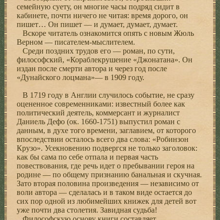
семейную суету, он многие часы подряд сидит в
кабинете, почти ничего не читая: время дорого, он
пишет… Он пишет — и думает, думает, думает.
Вскоре читатель ознакомится опять с новым Жюль
Верном — писателем-мыслителем.
Среди поздних трудов его — роман, по сути,
философский, «Кораблекрушение «Джонатана». Он
издан после смерти автора и через год после
«Дунайского лоцмана»— в 1909 году.
В 1719 году в Англии случилось событие, не сразу
оцененное современниками: известный более как
политический деятель, коммерсант и журналист
Даниель Дефо (ок. 1660-1751) выпустил роман с
данным, в духе того времени, заглавием, от которого
впоследствии осталось всего два слова: «Робинзон
Крузо». Усекновению подвергся не только заголовок:
как бы сама по себе отпала и первая часть
повествования, где речь идет о пребывании героя на
родине — по общему признанию банальная и скучная.
Зато вторая половина произведения — независимо от
воли автора — сделалась и в таком виде остается до
сих пор одной из любимейших книжек для детей вот
уже почти два столетия. Завидная судьба!
Философскую основу книги составляет