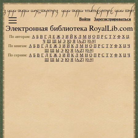
Войти
Зарегистрироваться
Электронная библиотека RoyalLib.com
По авторам:
А
Б
В
Г
Д
Е
Ж
З
И
Й
К
Л
М
Н
О
П
Р
С
Т
У
Ф
Х
Ц
Ч
Ш
Щ
Ы
Э
Ю
Я
[A-Z]
[0-9]
По книгам:
А
Б
В
Г
Д
Е
Ж
З
И
Й
К
Л
М
Н
О
П
Р
С
Т
У
Ф
Х
Ц
Ч
Ш
Щ
Ы
Э
Ю
Я
[A-Z]
[0-9]
По сериям:
А
Б
В
Г
Д
Е
Ж
З
И
Й
К
Л
М
Н
О
П
Р
С
Т
У
Ф
Х
Ц
Ч
Ш
Щ
Ы
Э
Ю
Я
[A-Z]
[0-9]