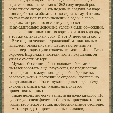
издательством, напечатал в 1862 году первый роман
безвестного автора «Пять недель на воздушном шаре»,
взял с дебютанта обязательство сдавать ему, Этцелю,
по три тома новых произведений в год и, в свою
очередь, заверил, что все они увидят свет
незамедлительно; денежные условия были божескими,
а число написанных книг вскоре сократилось до двух
в тот же календарный срок. И вот Этцеля не стало…
В те же дни человек, страдающий маниакальным
психозом, ранил писателя двумя выстрелами из
револьвера, одну пулю извлечь не смогли. Жюль Верн
охромел. Еще лежа в постели после покушения, он
узнал о смерти матери…
Мучаясь бессонницей и головными болями, он
пытался работать (еще, разумеется, не предполагая,
что впереди его ждут подагра, диабет, бронхиты,
головокружения, постоянные судороги, постепенно
наступающая слепота и глухота; придет пора, и ему
скрючит пальцы руки, карандаш придется
привязывать к ним).
Такие несчастья могут выпасть на долю каждого. Но
существует специфическая болезнь, присущая только
людям творческого труда: профессиональное бессилие.
Автор тридцати прославленных романов,