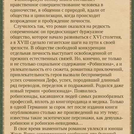
нравственное совершенствование человека в
одиночестве, в общении с природой, вдали от
общества и цивилизации, когда происходит
возрождение и пробуждение личности.
Случилось так, что роман оказался на редкость
современным: он предвосхищает буржуазное
общество, которое начало развиваться с XVI столетия,
а в XVIII сделало гигантские шаги на пути к своей
зрелости. В обществе свободной конкуренции
отдельная личность выступает освобожденной от
прежних естественных связей. Но, конечно, не только
и не столько социальное содержание «Робинзона», а и
увлекательность его сюжета, романтика приключений,
привлекательность героя вызвали беспримерный
успех сочинения Дефо, успех, породивший длинный
ряд переводов, переделок и подражаний. Родился даже
новый термин «робинзонада». Появились
робинзонады, касавшиеся людей самых разнообразных
профессий, вплоть до книгопродавца и медика. Только
в одной Германии за сорок лет после издания книги
опубликовано столько же произведений на эту тему;
известны такие экзотические персонажи, как девушка-
робинзон и робинзон-невидимка…
В свое время знаменитым романом увлекся и юноша
Жюль Верн; современники сообщают, что будущий