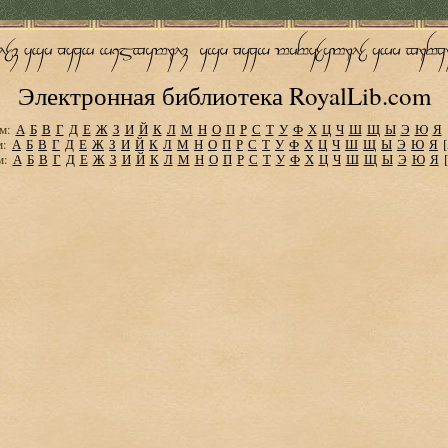
Электронная библиотека RoyalLib.com
м:
А
Б
В
Г
Д
Е
Ж
З
И
Й
К
Л
М
Н
О
П
Р
С
Т
У
Ф
Х
Ц
Ч
Ш
Щ
Ы
Э
Ю
Я
м:
А
Б
В
Г
Д
Е
Ж
З
И
Й
К
Л
М
Н
О
П
Р
С
Т
У
Ф
Х
Ц
Ч
Ш
Щ
Ы
Э
Ю
Я
м:
А
Б
В
Г
Д
Е
Ж
З
И
Й
К
Л
М
Н
О
П
Р
С
Т
У
Ф
Х
Ц
Ч
Ш
Щ
Ы
Э
Ю
Я