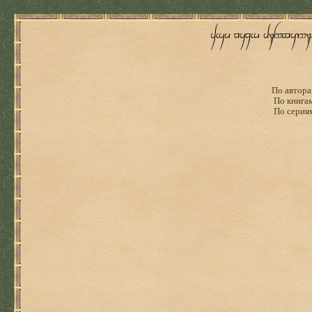
По автора
По книга
По серия