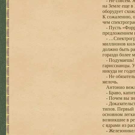
- Не совсем. Я
на Земле еще в
оборудует схож
К сожалению, о
чем спектрогра
- Пусть «Форре
предложением 
- …Спектрограф
миллионов кило
должно быть ра
гораздо более м
- Подумаешь! Ч
гариссианцы. У
никуда не годит
- Не обязатель
мелочь.
Антонио вежли
- Браво, капит
- Почем вы зна
- Доказательст
типов. Первый 
основном легки
возникшие в ре
с ядрами из ра
- Железоникеле