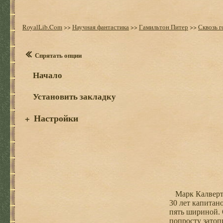
RoyalLib.Com
>>
Научная фантастика
>>
Гамильтон Питер
>>
Сквозь г
Спрятать опции
Начало
Установить закладку
Настройки
+
Марк Калверт н
30 лет капитан
пять шириной. 
попросту затоп