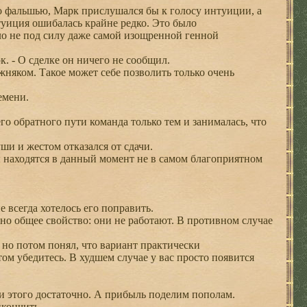
о фальшью, Марк прислушался бы к голосу интуиции, а
нтуиция ошибалась крайне редко. Это было
ло не под силу даже самой изощренной генной
. - О сделке он ничего не сообщил.
няком. Такое может себе позволить только очень
емени.
 обратного пути команда только тем и занималась, что
и и жестом отказался от сдачи.
 находятся в данный момент не в самом благоприятном
всегда хотелось его поправить.
но общее свойство: они не работают. В противном случае
но потом понял, что вариант практически
ом убедитесь. В худшем случае у вас просто появится
 и этого достаточно. А прибыль поделим пополам.
икончить.