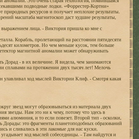
 аномалии. Это очень старая технология, появившаяся
засекавшими подводные лодки. «Форрестер-Кортни»
т природных ресурсов и получает неплохие результаты.
рений масштаба магнитоскоп даст худшие результаты,
 выражением лица. - Виктория пришла ко мне с
алла. Корабль, пролетающий на расстоянии пятидесяти
тьдесят километров. Но чем меньше кусок, тем больше
 детектор магнитной аномалии может обнаруживать
ь Дорад - в их величине. Я видела, чем занимаются
и сплавами на протяжении двух тысяч лет! Мелочь
 он улавливал ход мыслей Виктории Клиф. - Смотря какая
округ звезд могут образовываться из материала двух
я звезды. Нам это ни к чему, потому что здесь в
ми алюминия, и то если повезет. Второй тип - осколки,
ись Дорады: это фрагменты планетоподобных образований
ись и сливались в эти лакомые для нас куски.
о угадывает ход мыслей собеседницы. - Там найдутся и