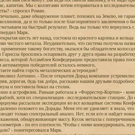
с, капитан. Мы с коллегами хотим отправиться в исследовател
ты? - спросил Роман.
печально, даже обнаружение планет, похожих на Землю, не гара
миллионов, да и то только после благоприятного заключения о би
считываем на быстрый результат. Ведь вы только что вернулись с
твердил Марк.
ткрытая шесть лет назад, состояла из красного карлика и кольц
ами чистого металла. Неудивительно, что система получила назва
 применение такому богатству, оказался бы обладателем колосса
 Гариссы бросились оспаривать друг у друга права на разработк
са, которой Ассамблея Конфедерации предоставила права посел
 антиматерии победителей осталось немного,
аете найти горсть металлических астероидов?
 молвил Антонио. - После открытия Дорад компании устремились
я, дорогая, будь так добра, расскажи нашим друзьям подробнос
ла и поставила бокал на столик.
ию я астрофизик. Раньше работала в «Форрестер-Кортни» - ком
раблей, хотя их специализация - исследовательские станции. До 
рциумы рассылали экспедиции во все кольцевые системы Конфед
тдаленно похожего на Дорады. Меня это не удивляет: я знала, чт
водят только спектральный анализ. Нет, если кто и найдет новые
кажения, обнаруживающее массу. Кусок металла с поперечником 
лометров - по его плотности. Чтобы с ними конкурировать, ну
али? - поинтересовался Марк.