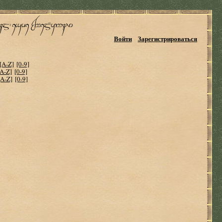
Войти
Зарегистрироваться
[A-Z]
[0-9]
[A-Z]
[0-9]
[A-Z]
[0-9]