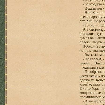
- Благодарю ва
- Искать плане
- Нет. Как ни 
всего парочку 
лет. Мы Же рас
- Точно, - под
Эта система, о
оказались куск
сумел бы найти
власти Омуты и
Победила Гарис
использованием
- Вы тоже мечт
- Не совсем, -
имели… Виктори
Женщина кивну
- По образован
космических ко
дрожжах. Консо
ничего, даже о
Их приборы про
мощное поле ис
полмиллиона ки
- И вы их созд