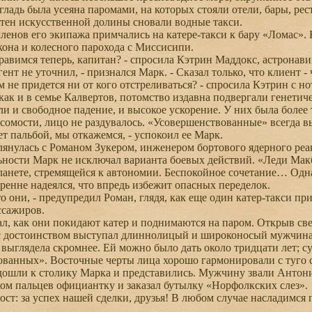
ладь была усеяна паромами, на которых стояли отели, бары, ре
тен искусственной долины сновали водные такси.
енов его экипажа примчались на катере-такси к бару «Ломас». 
кона и колесного парохода с Миссисипи.
авимся теперь, капитан? - спросила Кэтрин Маддокс, астронави
нт не уточнил, - признался Марк. - Сказал только, что клиент - 
 не придется ни от кого отстреливаться? - спросила Кэтрин с но
е, как и в семье Калвертов, потомство издавна подвергали гене
ли и свободное падение, и высокое ускорение. У них была более 
сомости, лицо не раздувалось. «Усовершенствованные» всегда 
т пальбой, мы откажемся, - успокоил ее Марк.
нулась с Романом Зукером, инженером бортового ядерного реакт
ости Марк не исключал варианта боевых действий. «Леди Макб
анете, стремящейся к автономии. Беспокойное сочетание… Однак
ренне надеялся, что впредь избежит опасных переделок.
о они, - предупредил Роман, глядя, как еще один катер-такси пр
ссажиров.
 как они покидают катер и поднимаются на паром. Открыв све
 достоинством выступал длиннолицый и широконосый мужчина л
ыглядела скромнее. Ей можно было дать около тридцати лет; суд
ованных». Восточные черты лица хорошо гармонировали с туго
ошли к столику Марка и представились. Мужчину звали Антон
ом пальцев официантку и заказал бутылку «Норфолкских слез».
ст: за успех нашей сделки, друзья! В любом случае насладимс