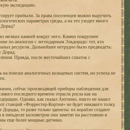
ьскую экспедицию.
нтирует прибыли. За права поселенцев можно выручить
ологических параметрах среды, а на это уходит много
 Дорад?
а из мелких камней вокруг него. Камни покрупнее
ние по аналогии с легендарным Эльдорадо: тот, кто
льных ресурсов. Дальнейшее нетрудно было предвидеть:
у Дорад.
ения. Правда, после жесточайших схваток с
 на поиски аналогичных кольцевых систем, но успеха не
ти.
пании, сейчас производящей приборы наблюдения для
самого последнего времени отрасль росла как на
ерации. Однако, как сказал Антонио, никто не нашел
о от станций «Форрестер-Кортни» не будет никакого толку.
 Дорады, то разве только эдениты: их корабли создают
в пятьдесят километров они заметят на расстоянии в
жны еще более мощные датчики.