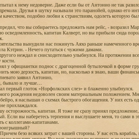
ытал к нему недоверие. Даже если бы от Антонио не так разил
 дремала. Друзья в шутку называли это паранойей, однако его и
 качеством, подобно любви к странствиям, одолеть которую бы
редил, что вы собираетесь предложить нам рейс, - возразил Марк
 осведомленность, капитан Калверт, но вы прибыли сюда порож
к.
ятельства вынудили нас покинуть Аяхо раньше намеченного вр
ула Кэтрин. - Нечего путаться с чужими дамами.
угого неждал и снисходительно улыбнулся. На протяжении всего
 кости.
 у официантки поднос с драгоценной бутылочкой в форме груш
ть мою дерзость, капитан, но, насколько я знаю, ваши финансы
итиевато заявил Антонио,
, бывало и лучше…
л первый глоток «Норфолкских слез» и блаженно улыбнулся.
мого рождения недоволен своим материальным положением. Мне 
ейро, я наслышан о схемах быстрого обогащения. У них есть од
 не прохлаждался.
 осторожность, капитан. Я тоже не сразу принял предложение, 
. Если вы наберетесь терпения и выслушаете меня, то сами в эт
ть с коллегами-капитанами.
проигрышный?
ричем безо всяких затрат с вашей стороны. У вас есть корабль,
делю вам пять минут. Вы ведь поставили выпивку, и ее надо пр