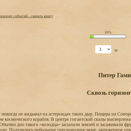
оризонт событий - скачать книгу
10%
»
Питер Гами
Сквозь горизон
икогда не видывал на астероидах таких дыр. Пещера на Соноре
ом космического корабля. В центре гигантской скалы высверлен
Обычно дно такого «колодца» засыпали землей и засаживали фр
или. Получилось небольшое пресноводное море, окруженное от