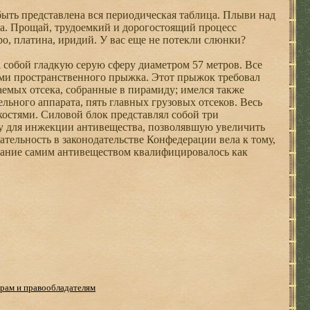
быть представлена вся периодическая таблица. Плыви над
ка. Прощай, трудоемкий и дорогостоящий процесс
бро, платина, иридий. У вас еще не потекли слюнки?
собой гладкую серую сферу диаметром 57 метров. Все
ми пространственного прыжка. Этот прыжок требовал
емых отсека, собранные в пирамиду; имелся также
льного аппарата, пять главных грузовых отсеков. Весь
остями. Силовой блок представлял собой три
бу для инжекции антивещества, позволявшую увеличить
ательность в законодательстве Конфедерации вела к тому,
адание самим антивеществом квалифицировалось как
рам и правообладателям