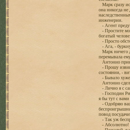
Марк сразу исп
она никогда не
наследственным
инженерии.
- Агент предуп
- Простите мою
богатый челове
- Просто обсто
- Ага, - буркн
Марк ничего др
перемывала ему
Антонио принял
- Прошу извини
состоянии, - в
- Бывало хуже
Антонио сдела
- Лично я с са
- Господин Риб
я бы тут с вами
- Одобряю вашу
беспроигрышный
повод посудачи
- Так уж бес
- Абсолютно! П
- Пожалуй, я у