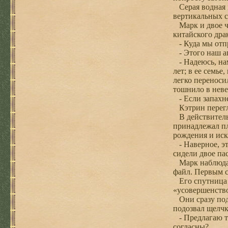
Серая водная г
вертикальных с
Марк и двое чл
китайского дра
- Куда мы отпр
- Этого наш аге
- Надеюсь, нам
лет; в ее семь
легко переноси
тошнило в неве
- Если запахне
Кэтрин перегля
В действительн
принадлежал пл
рождения и иск
- Наверное, эт
сидели двое па
Марк наблюдал,
файл. Первым с
Его спутница в
«усовершенств
Они сразу под
подозвал щелчк
- Предлагаю то
согласны?