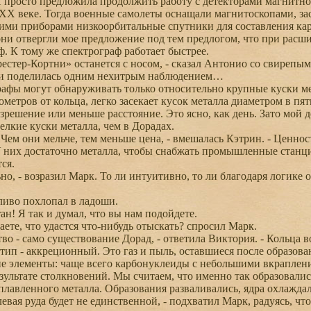
 просто предложила продолжить работу с детекторами магнитной
 XX веке. Тогда военные самолеты оснащали магнитоскопами, 
ими приборами низкоорбитальные спутники для составления кар
ни отвергли мое предложение под тем предлогом, что при расши
ф. К тому же спектрограф работает быстрее.
стер-Кортни» останется с носом, - сказал Антонио со свирепым
и поделилась одним нехитрым наблюдением…
ы могут обнаруживать только относительно крупные куски мет
метров от кольца, легко засекает кусок металла диаметром в пя
зрешение или меньше расстояние. Это ясно, как день. Зато мой
елкие куски металла, чем в Дорадах.
ем они мельче, тем меньше цена, - вмешалась Кэтрин. - Ценност
 них достаточно металла, чтобы снабжать промышленные станци
ся.
но, - возразил Марк. То ли интуитивно, то ли благодаря логике
во похлопал в ладоши.
ан! Я так и думал, что вы нам подойдете.
ете, что удастся что-нибудь отыскать? спросил Марк.
во - само существование Дорад, - ответила Виктория. - Кольца в
тип - аккреционный. Это газ и пыль, оставшиеся после образовани
е элементы: чаще всего карбонуклеиды с небольшими вкрапления
зультате столкновений. Мы считаем, что именно так образовал
сплавленного металла. Образования разваливались, ядра охлаждал
вая руда будет не единственной, - подхватил Марк, радуясь, чт