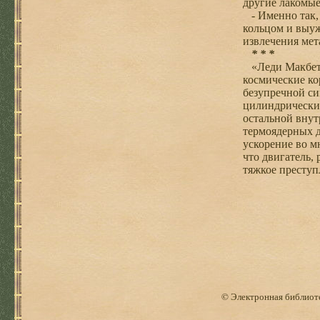
другие лакомые
- Именно так, 
кольцом и выуж
извлечения мет
* * *
«Леди Макбет» 
космические ко
безупречной си
цилиндрический
остальной внут
термоядерных д
ускорение во м
что двигатель,
тяжкое преступ
© Электронная библиоте