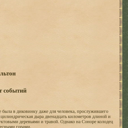
льтон
т событий
 была в диковинку даже для человека, прослужившего
а цилиндрическая дыра двенадцать километров длиной и
уктовыми деревьями и травой. Однако на Соноре колодец
весными горами.