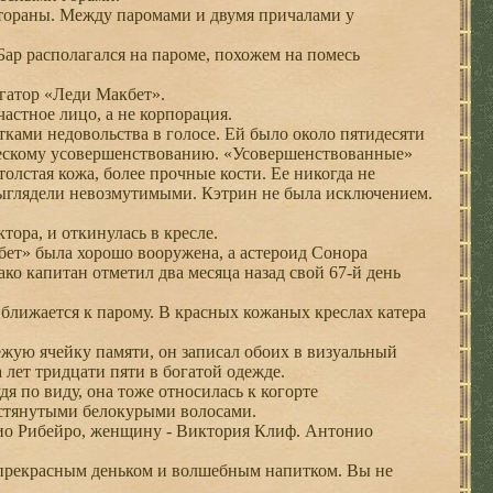
стораны. Между паромами и двумя причалами у
Бар располагался на пароме, похожем на помесь
гатор «Леди Макбет».
частное лицо, а не корпорация.
тками недовольства в голосе. Ей было около пятидесяти
тическому усовершенствованию. «Усовершенствованные»
толстая кожа, более прочные кости. Ее никогда не
выглядели невозмутимыми. Кэтрин не была исключением.
ора, и откинулась в кресле.
ет» была хорошо вооружена, а астероид Сонора
о капитан отметил два месяца назад свой 67-й день
иближается к парому. В красных кожаных креслах катера
жую ячейку памяти, он записал обоих в визуальный
ет тридцати пяти в богатой одежде.
я по виду, она тоже относилась к когорте
 стянутыми белокурыми волосами.
ио Рибейро, женщину - Виктория Клиф. Антонио
я прекрасным деньком и волшебным напитком. Вы не