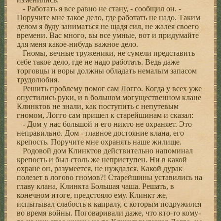
- Работать я все равно не стану, - сообщил он. -
Поручите мне такое дело, где работать не надо. Таким
делом я буду заниматься не щадя сил, не жалея своего
времени. Вас много, вы все умные, вот и придумайте
для меня какое-нибудь важное дело.
Гномы, вечные труженики, не сумели представить
себе такое дело, где не надо работать. Ведь даже
торговцы и воры должны обладать немалым запасом
трудолюбия.
Решить проблему помог сам Логго. Когда у всех уже
опустились руки, и в большом могущественном клане
Клинктов не знали, как поступить с непутевым
гномом, Логго сам пришел к старейшинам и сказал:
- Дом у нас большой и его никто не охраняет. Это
неправильно. Дом - главное достояние клана, его
крепость. Поручите мне охранять наше жилище.
Родовой дом Клинктов действительно напоминал
крепость и был столь же неприступен. Ни в какой
охране он, разумеется, не нуждался. Какой дурак
полезет в логово гномов?! Старейшины уставились на
главу клана, Клинкта Большая чаша. Решать, в
конечном итоге, предстояло ему. Клинкт же,
испытывал слабость к капралу, с которым подружился
во время войны. Поговаривали даже, что кто-то кому-