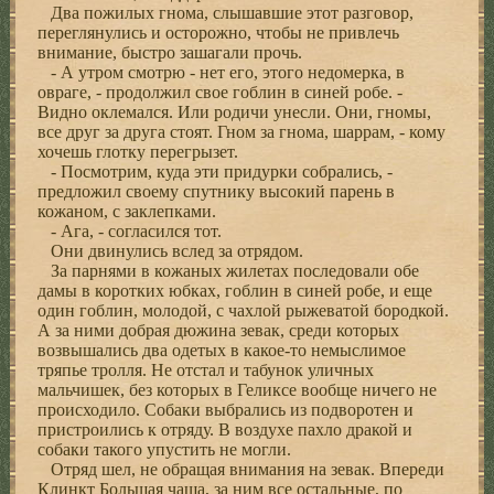
Два пожилых гнома, слышавшие этот разговор,
переглянулись и осторожно, чтобы не привлечь
внимание, быстро зашагали прочь.
- А утром смотрю - нет его, этого недомерка, в
овраге, - продолжил свое гоблин в синей робе. -
Видно оклемался. Или родичи унесли. Они, гномы,
все друг за друга стоят. Гном за гнома, шаррам, - кому
хочешь глотку перегрызет.
- Посмотрим, куда эти придурки собрались, -
предложил своему спутнику высокий парень в
кожаном, с заклепками.
- Ага, - согласился тот.
Они двинулись вслед за отрядом.
За парнями в кожаных жилетах последовали обе
дамы в коротких юбках, гоблин в синей робе, и еще
один гоблин, молодой, с чахлой рыжеватой бородкой.
А за ними добрая дюжина зевак, среди которых
возвышались два одетых в какое-то немыслимое
тряпье тролля. Не отстал и табунок уличных
мальчишек, без которых в Геликсе вообще ничего не
происходило. Собаки выбрались из подворотен и
пристроились к отряду. В воздухе пахло дракой и
собаки такого упустить не могли.
Отряд шел, не обращая внимания на зевак. Впереди
Клинкт Большая чаша, за ним все остальные, по