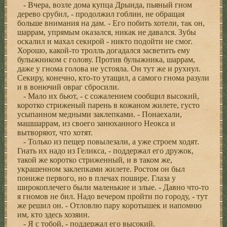
- Вчера, возле дома купца Дрында, пьяный гном
дерево срубил, - продолжил гоблин, не обращая
больше внимания на дам. - Его побить хотели, так он,
шаррам, упрямым оказался, никак не давался. Зубы
оскалил и махал секирой - никто подойти не смог.
Хорошо, какой-то тролль догадался засветить ему
булыжником с голову. Против булыжника, шаррам,
даже у гнома голова не устояла. Он тут же и рухнул.
Секиру, конечно, кто-то утащил, а самого гнома разули
и в вонючий овраг сбросили.
- Мало их бьют, - с сожалением сообщил высокий,
коротко стриженый парень в кожаном жилете, густо
усыпанном медными заклепками. - Понаехали,
машшаррам, из своего занюханного Неокса и
вытворяют, что хотят.
- Только из пещер повылезали, а уже строем ходят.
Гнать их надо из Геликса, - поддержал его дружок,
такой же коротко стриженный, и в таком же,
украшенном заклепками жилете. Ростом он был
пониже первого, но в плечах пошире. Глаза у
широкоплечего были маленькие и злые. - Давно что-то
я гномов не бил. Надо вечером пройти по городу, - тут
же решил он. - Отловлю пару коротышек и напомню
им, кто здесь хозяин.
- Я с тобой, - поддержал его высокий.