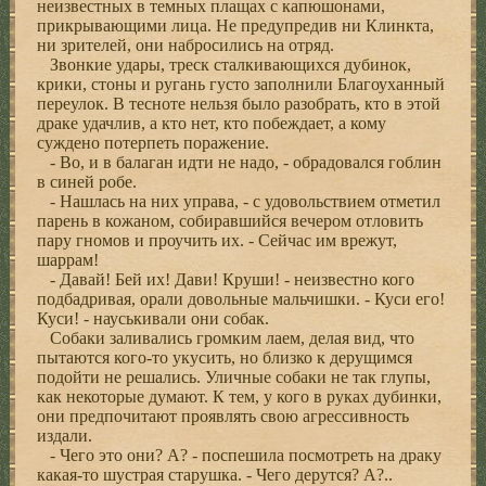
неизвестных в темных плащах с капюшонами,
прикрывающими лица. Не предупредив ни Клинкта,
ни зрителей, они набросились на отряд.
Звонкие удары, треск сталкивающихся дубинок,
крики, стоны и ругань густо заполнили Благоуханный
переулок. В тесноте нельзя было разобрать, кто в этой
драке удачлив, а кто нет, кто побеждает, а кому
суждено потерпеть поражение.
- Во, и в балаган идти не надо, - обрадовался гоблин
в синей робе.
- Нашлась на них управа, - с удовольствием отметил
парень в кожаном, собиравшийся вечером отловить
пару гномов и проучить их. - Сейчас им врежут,
шаррам!
- Давай! Бей их! Дави! Круши! - неизвестно кого
подбадривая, орали довольные мальчишки. - Куси его!
Куси! - науськивали они собак.
Собаки заливались громким лаем, делая вид, что
пытаются кого-то укусить, но близко к дерущимся
подойти не решались. Уличные собаки не так глупы,
как некоторые думают. К тем, у кого в руках дубинки,
они предпочитают проявлять свою агрессивность
издали.
- Чего это они? А? - поспешила посмотреть на драку
какая-то шустрая старушка. - Чего дерутся? А?..