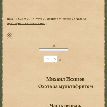
RoyalLib.Com
>>
Фэнтези
>>
Исхизов Михаил
>>
Охота за
мультифритом - скачать книгу
Спрятать
1%
опции
»
Начало
Установить
закладку
Михаил Исхизов
Охота за мультифритом
Настройки
+
Оглавление
+
Часть первая.