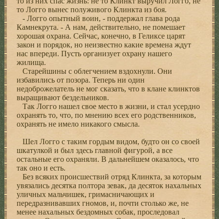
то из них спас жизнь: не то Клинкт выручил Логго, не
то Логго вынес полуживого Клинкта из боя.
- Логго опытный воин, - поддержал глава рода
Камнекрута. - А нам, действительно, не помешает
хорошая охрана. Сейчас, конечно, в Геликсе царят
закон и порядок, но неизвестно какие времена ждут
нас впереди. Пусть организует охрану нашего
жилища.
Старейшины с облегчением вздохнули. Они
избавились от позора. Теперь ни один
недоброжелатель не мог сказать, что в клане клинктов
выращивают бездельников.
Так Логго нашел свое место в жизни, и стал усердно
охранять то, что, по мнению всех его родственников,
охранять не имело никакого смысла.
Шел Логго с таким гордым видом, будто он со своей
шкатулкой и был здесь главной фигурой, а все
остальные его охраняли. В дальнейшем оказалось, что
так оно и есть.
Без всяких происшествий отряд Клинкта, за которым
увязались десятка полтора зевак, да десяток нахальных
уличных мальчишек, гримасничающих и
передразнивавших гномов, и, почти столько же, не
менее нахальных бездомных собак, проследовал