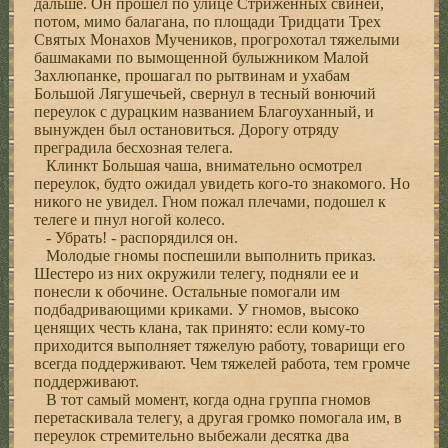
дальше. Он прошел по улице Стриженных свиней,
потом, мимо балагана, по площади Тридцати Трех
Святых Монахов Мучеников, прогрохотал тяжелыми
башмаками по вымощенной булыжником Малой
Захлюпанке, прошагал по рытвинам и ухабам
Большой Лягушечьей, свернул в тесный вонючий
переулок с дурацким названием Благоуханный, и
вынужден был остановиться. Дорогу отряду
преградила бесхозная телега.
Клинкт Большая чаша, внимательно осмотрел
переулок, будто ожидал увидеть кого-то знакомого. Но
никого не увидел. Гном пожал плечами, подошел к
телеге и пнул ногой колесо.
- Убрать! - распорядился он.
Молодые гномы поспешили выполнить приказ.
Шестеро из них окружили телегу, подняли ее и
понесли к обочине. Остальные помогали им
подбадривающими криками. У гномов, высоко
ценящих честь клана, так принято: если кому-то
приходится выполняет тяжелую работу, товарищи его
всегда поддерживают. Чем тяжелей работа, тем громче
поддерживают.
В тот самый момент, когда одна группа гномов
перетаскивала телегу, а другая громко помогала им, в
переулок стремительно выбежали десятка два