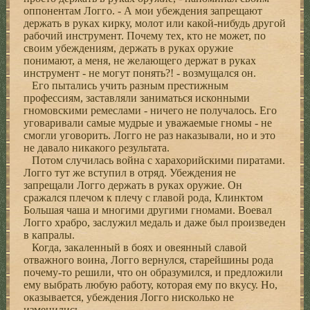
оппонентам Логго. - А мои убеждения запрещают
держать в руках кирку, молот или какой-нибудь другой
рабочий инструмент. Почему тех, кто не может, по
своим убеждениям, держать в руках оружие
понимают, а меня, не желающего держат в руках
инструмент - не могут понять?! - возмущался он.
Его пытались учить разным престижным
профессиям, заставляли заниматься исконными
гномовскими ремеслами - ничего не получалось. Его
уговаривали самые мудрые и уважаемые гномы - не
смогли уговорить. Логго не раз наказывали, но и это
не давало никакого результата.
Потом случилась война с харахорийскими пиратами.
Логго тут же вступил в отряд. Убеждения не
запрещали Логго держать в руках оружие. Он
сражался плечом к плечу с главой рода, Клинктом
Большая чаша и многими другими гномами. Воевал
Логго храбро, заслужил медаль и даже был произведен
в капралы.
Когда, закаленный в боях и овеянный славой
отважного воина, Логго вернулся, старейшины рода
почему-то решили, что он образумился, и предложили
ему выбрать любую работу, которая ему по вкусу. Но,
оказывается, убеждения Логго нисколько не
изменились.