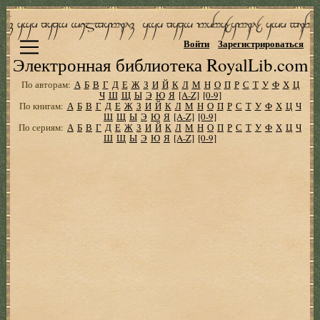
Войти
Зарегистрироваться
Электронная библиотека RoyalLib.com
По авторам:
А
Б
В
Г
Д
Е
Ж
З
И
Й
К
Л
М
Н
О
П
Р
С
Т
У
Ф
Х
Ц
Ч
Ш
Щ
Ы
Э
Ю
Я
[A-Z]
[0-9]
По книгам:
А
Б
В
Г
Д
Е
Ж
З
И
Й
К
Л
М
Н
О
П
Р
С
Т
У
Ф
Х
Ц
Ч
Ш
Щ
Ы
Э
Ю
Я
[A-Z]
[0-9]
По сериям:
А
Б
В
Г
Д
Е
Ж
З
И
Й
К
Л
М
Н
О
П
Р
С
Т
У
Ф
Х
Ц
Ч
Ш
Щ
Ы
Э
Ю
Я
[A-Z]
[0-9]