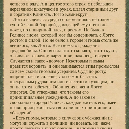
четверо в ряду. А в центре этого строя, с небольшой
деревянной шкатулкой в руках, шагал старинный друг
и соратник Клинкта, Логго Камнекрут.
Логго выделялся среди соплеменников не только
густой черной бородой, доходящей ему почти до
пояса, но и шириной плеч, и ростом. Не было в
Геликсе гнома, который мог бы соперничать с Логго
ростом и силой. Но не было в городе и гнома столь же
ленивого, как Логго. Все гномы от рождения
трудолюбивы. Они всегда что-то копают, что-то куют,
отливают, закаляют, варят пиво, наконец, торгуют.
Случается и такое - воруют. Некоторым гномам
нравится воровать, и они занимаются этим промыслом
со всем своим гномьим усердием. Судя по росту,
ширине плеч и силенке, Логго мог бы стать
прекрасным рудокопом или известным кузнецом, но
он не хотел работать. Обвинения в лени Логго
отвергал. Он утверждал, что таковы его
принципиальные убеждения. А по законам
свободного города Геликса, каждый житель его, имеет
право придерживаться своих личных принципов и
убеждений.
- Есть гномы, которые в силу своих убеждений не
могут ни служить в полиции, ни воевать, ни, даже,
просто держать в руках оружие, - напоминал своим