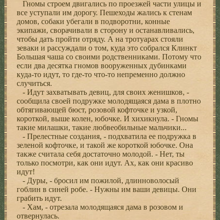
Гномы строем двигались по проезжей части улицы и
все уступали им дорогу. Пешеходы жались к стенам
домов, собаки убегали в подворотни, конные
экипажи, сворачивали в сторону и останавливались,
чтобы дать пройти отряду. А на тротуарах стояли
зеваки и рассуждали о том, куда это собрался Клинкт
Большая чаша со своими родственниками. Потому что
если два десятка гномов вооруженных дубинками
куда-то идут, то где-то что-то непременно должно
случиться.
- Идут захватывать девиц, для своих женишков, -
сообщила своей подружке молодящаяся дама в плотно
обтягивающей бюст, розовой кофточке и узкой,
короткой, выше колен, юбочке. И хихикнула. - Гномы
такие милашки, такие любвеобильные мальчики...
- Прелестные создания, - подхватила ее подружка в
зеленой кофточке, и такой же короткой юбочке. Она
также считала себя достаточно молодой. - Нет, ты
только посмотри, как они идут. Ах, как они красиво
идут!
- Дуры, - бросил им пожилой, длинноволосый
гоблин в синей робе. - Нужны им ваши девицы. Они
грабить идут.
- Хам, - отрезала молодящаяся дама в розовом и
отвернулась.