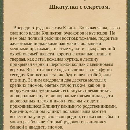
Шкатулка с секретом.
Впереди отряда шел сам Клинкт Большая чаша, глава
славного клана Клинктов: рудокопов и кузнецов. На
нем был полный рабочий костюм: тяжелые, подбитые
железными подковками башмаки с большими
медными пряжками, толстые чулки из выкрашенной
охрой овечьей шерсти, короткие кожаные штаны и
твердая, как латы, кожаная куртка, а лысину
прикрывал черный шерстяной колпак с малиновым
верхом. Все это долгие годы пылилось в шкафу, но
сегодня Клинкт оделся так, будто шел в забой, или
кузницу. За ним следовали два десятка молодых
крепких гномов, одетых точно так же, как он, и
вооруженных дубинками: его внуки, племянники,
двоюродные внуки, двоюродные племянники, дети
двоюродных племянников и еще чьи-то дети,
приходившиеся Клинкту какими-то родственниками.
Конечно, если бы Клинкт Большая чаша захотел
вывести на улицу всю свою родню, ее оказалось бы во
много раз больше. Старый рудокоп ограничился
бандой в двадцать гномов.