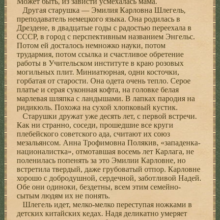
Может быть, из зависти усмехалась мама.
Другая старушка — Эмилия Карловна Шлегель,
преподаватель немецкого языка. Она родилась в
Дрездене, в двадцатые годы с радостью переехала в
СССР, в город с перспективным названием Энгельс.
Потом ей досталось немножко науки, потом
трудармия, потом ссылка и счастливое обретение
работы в Учительском институте в краю розовых
могильных плит. Миниатюрная, одни косточки,
горбатая от старости. Она одета очень тепло. Серое
платье и серая суконная кофта, на головке белая
марлевая шляпка с ландышами. В лапках пародия на
ридикюль. Похожа на сухой хлопковый кустик.
Старушки дружат уже десять лет, с первой встречи.
Как ни странно, соседи, прошедшие все круги
плебейского советского ада, считают их союз
мезальянсом. Анна Трофимовна Полякив, «западенка-
националистка», отмотавшая восемь лет Карлага, не
поленилась попенять за это Эмилии Карловне, но
встретила твердый, даже грубоватый отпор. Карловне
хорошо с добродушной, сердечной, заботливой Надей.
Обе они одиноки, бездетны, всем этим семейно-
сытым людям их не понять.
Шлегель идет, мелко-мелко переступая ножками в
детских китайских кедах. Надя деликатно умеряет