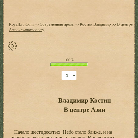
RoyalLib.Com
>>
Современная проза
>>
Костин Владимир
>>
В центре
Азии - скачать книгу
Спрятать
100%
опции
Начало
Установить
закладку
Владимир Костин
В центре Азии
Настройки
+
Начало шестидесятых. Небо стало ближе, и на
перронах редко увидишь плачущих. В маленьких