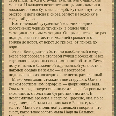
свои игры, трубя в стручки акаций, как буддийские
монахи. И каждого возле песочницы или скамейки
дожидается своя бутылка с водой. Бутылки пустеют
быстро, и дети снова и снова бегают на колонку в
соседний двор.
Вот тоненький сутуленький мальчик в одних
коротеньких черных трусиках, в одном лице
мотоциклист и сам мотоцикл. Он, рыча, несколько раз
подпрыгивает на месте и молнией срывается от
грибка до ворот, от ворот до грибка, от грибка до
ворот…
Это я. Безнадежно, убыточно влюбленный в еду, я
вчера распробовал в столовой гуляш с рожками и все
еще полон сладостных воспоминаний об этом. Весь в
поту и пыли, в блаженной африканской усталости я
наконец оседаю на землю — и с восторгом
подпрыгиваю из последних сил: песок раскаленный.
Мимо меня ходят стежками две старушки. Одна, в
легком застиранном сарафане — дворничиха Надя.
Она метиска, полурусская-полутатарка, с багровым от
зноя лицом, с толстыми бугристыми ногами. В
незапамятные времена, наверное, царские, она, по ее
сведениям, работала на приисках в Балыксе, мыла
золото. Мама с непонятной усмешкой говорила, что
знает, какое такое золото мыла Надя на Балыксе.