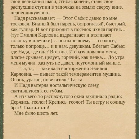
свои великаньи шаги, сгибая колени, ставя свои
распухшие ступни в тапочках на землю сверху вниз,
перпендикулярно.
Надя рассказывает: — Этот Сабыс давно по мне
тосковал. Видный был парень, остроглазый, быстрый,
как тулпар. И вот приходит в поселок ихняя партия…
(тут Эмилия Карловна вздрагивает и втягивает
головку в плечики)… по-нынешнему — геологи,
только попроще… и к нам, девушкам. Вбегает Сабыс:
где Надя, где она? Вот она. И сразу повалил меня,
платье срывает, целует, горячий, как печка… До утра
меня мучил, заснуть не давал, неугомонный маныс.
— Та, та, — закивала восторженно Эмилия
Карловна, — пывает такой темпераментен мущина.
Огонь, ураган, повелитель! Та, та.
И Надя вытерла ностальгическую слезу,
скатившуюся к ее губам.
А из чьего-то распахнутого окна заклинало радио: —
Держись, геолог! Крепись, геолог! Ты ветру и солнцу
брат! Таа-та-та-та!
Мне было шесть лет.
1