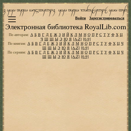
Войти
Зарегистрироваться
Электронная библиотека RoyalLib.com
По авторам:
А
Б
В
Г
Д
Е
Ж
З
И
Й
К
Л
М
Н
О
П
Р
С
Т
У
Ф
Х
Ц
Ч
Ш
Щ
Ы
Э
Ю
Я
[A-Z]
[0-9]
По книгам:
А
Б
В
Г
Д
Е
Ж
З
И
Й
К
Л
М
Н
О
П
Р
С
Т
У
Ф
Х
Ц
Ч
Ш
Щ
Ы
Э
Ю
Я
[A-Z]
[0-9]
По сериям:
А
Б
В
Г
Д
Е
Ж
З
И
Й
К
Л
М
Н
О
П
Р
С
Т
У
Ф
Х
Ц
Ч
Ш
Щ
Ы
Э
Ю
Я
[A-Z]
[0-9]