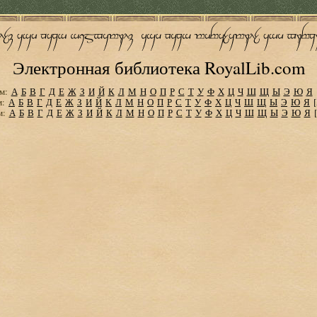
Электронная библиотека RoyalLib.com
м:
А
Б
В
Г
Д
Е
Ж
З
И
Й
К
Л
М
Н
О
П
Р
С
Т
У
Ф
Х
Ц
Ч
Ш
Щ
Ы
Э
Ю
Я
м:
А
Б
В
Г
Д
Е
Ж
З
И
Й
К
Л
М
Н
О
П
Р
С
Т
У
Ф
Х
Ц
Ч
Ш
Щ
Ы
Э
Ю
Я
м:
А
Б
В
Г
Д
Е
Ж
З
И
Й
К
Л
М
Н
О
П
Р
С
Т
У
Ф
Х
Ц
Ч
Ш
Щ
Ы
Э
Ю
Я