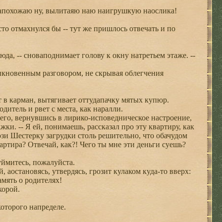
онапохожаю ну, вылитаяю наю наигрушкую наослика!
о отмахнулся бы -- тут же пришлось отвечать и по
а, -- сноваподнимает голову к окну натретьем этаже. --
кновенным разговором, не скрывая облегчения
ет в карман, вытягивает оттудапачку мятых купюр.
итель и рвет с места, как наралли.
чего, вернувшись в лирико-исповедническое настроение,
. -- Я ей, понимаешь, рассказал про эту квартиру, как
зи Шестерку загрудки столь решительно, что обачудом
вартира? Отвечай, как?! Чего ты мне эти деньги суешь?
уймитесь, пожалуйста.
, аостановясь, утвердясь, грозит кулаком куда-то вверх:
амять о родителях!
корой.
которого напределе.