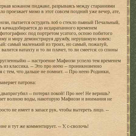
стеркав кожаном пиджаке, разрываясь между стараниями
о проезжает мимо в этот совсем поздний уже вечер, ате,
иози, пытается остудить лоб о стекло пьяный Печальный,
ри качкадобирается до исцарапанного временем
м фотографию: под портретом усатого, оспою побитого
Риму и миру демонстрируя дружбу, нерушимую вовек:
ый: самый маленький из троих, но самый, пожалуй,
лится натахту и то ли плачет, то ли смеется: со спины
кругленныйю -- настроение Мафиози успело тем временем
 из классика. -- Это про неею -- проникновенно
 с тем, что дальше не помнит. -- Про неею Родинки,
заверяет патрона:
 Едвапригубил -- потерял покой! Про нее! Не веришь?
ает волною воды, накоторую Мафиози и внимания не
сто не имеет в запасе рук, чтобы вытереть лицо. --
 и тут же комментирует. -- У, с-сволочь!