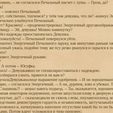
мню, -- не согласился Печальный насчет с луны. -- Гроза, да?
ь!
 -- пояснил Печальный.
ут, собственно, топчемся? у тебя там девушка, что ли? -кивнул 
печально улыбнулся Печальный.
ет? Красавец! -- продемонстрировал Энергичный другавоображ
вицу. -- Эй, девушка! Можно наминутку?
 без надежды приостановилась Девушка.
пожалуйста! -- Печальный повернулся уйти.
ухватил Энергичный Печального заруку, как минутами раньше хва
ный ужаса, подобно тому же псу резко рванулся и скрылся в по
что?
развел Энергичный руками.
?
 А потом -- Юсуфка.
ись! -- Девушкаявно не спешиларасставаться с надеждою.
собирался узнать, нравится ли вам н?
сделалаДевушканалице выражение одобрения. -- И он хорошеньки
рю, -- согласился Энергичный. -- А он, дурачок, взял и убежал. 
Слышишь?! -- заорал навесь подъезд. -- Ты, оказывается, хороше
лав некотором недоумении, потом запустилаголову в дверную 
нутые, да?! -- сказалаедвали не сквозь слезы, пнулавелосипед, к
дствами демонстрируя гордость и независимость, застучалакаб
вонил и, наткнувшись наполное отсутствие какой бы то ни был
ками. Потом вдруг успокоился и тихо произнес: