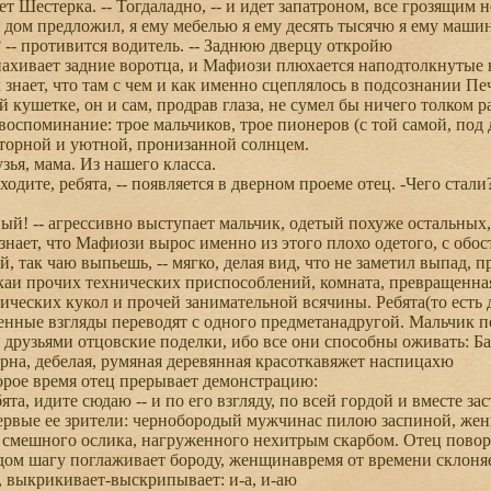
ет Шестерка. -- Тогдаладно, -- и идет запатроном, все грозящим
 дом предложил, я ему мебелью я ему десять тысячю я ему маш
 -- противится водитель. -- Заднюю дверцу откройю
хивает задние воротца, и Мафиози плюхается наподтолкнутые 
ает, что там с чем и как именно сцеплялось в подсознании Печа
 кушетке, он и сам, продрав глаза, не сумел бы ничего толком ра
воспоминание: трое мальчиков, трое пионеров (с той самой, по
торной и уютной, пронизанной солнцем.
зья, мама. Из нашего класса.
ходите, ребята, -- появляется в дверном проеме отец. -Чего стал
ый! -- агрессивно выступает мальчик, одетый похуже остальных
 знает, что Мафиози вырос именно из этого плохо одетого, с об
, так чаю выпьешь, -- мягко, делая вид, что не заметил выпад, 
и прочих технических приспособлений, комната, превращенная
ических кукол и прочей занимательной всячины. Ребята(то есть д
енные взгляды переводят с одного предметанадругой. Мальчик 
 друзьями отцовские поделки, ибо все они способны оживать: Ба
рна, дебелая, румяная деревянная красоткавяжет наспицахю
рое время отец прерывает демонстрацию:
ята, идите сюдаю -- и по его взгляду, по всей гордой и вместе з
первые ее зрители: чернобородый мужчинас пилою заспиной, же
 смешного ослика, нагруженного нехитрым скарбом. Отец повора
м шагу поглаживает бороду, женщинавремя от времени склоняет
, выкрикивает-выскрипывает: и-а, и-аю