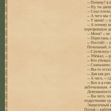
-- Почему? я по
-- Ну, ты даеш
-- Спал плохо,
-- А чего мы т
-- У меня? -- 
-- А почему н
перезревшую де
-- Меня? -- не
-- Перестань, 
-- Постой! -- 
Печальный, пол
-- Случилось 
-- Убежал, -- 
-- Кто убежал
-- Сначалапес.
-- Вы-то остал
-- Дая как раз 
-- А чего, -- 
-- Вот и я гово
заПечальным. -
Девушкапостоя
-- Вы чего, чок
подручными сре
Энергичный поз
Потом -- каблу