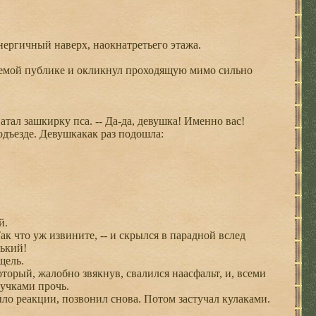
Энергичный наверх, наокнатретьего этажа.
аемой публике и окликнул проходящую мимо сильно
тал зашкирку пса. -- Да-да, девушка! Именно вас!
дъезде. Девушкакак раз подошла:
й.
Так что уж извините, -- и скрылся в парадной вслед
нький!
щель.
оторый, жалобно звякнув, свалился наасфальт, и, всеми
лучками прочь.
о реакции, позвонил снова. Потом застучал кулаками.