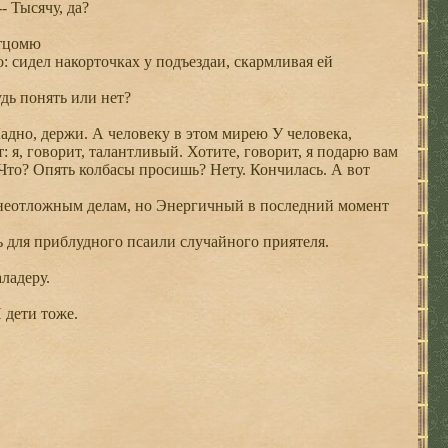
- Тысячу, да?
отцомю
сидел накорточках у подъездаи, скармливая ей
дь понять или нет?
Ладно, держи. А человеку в этом мирею У человека,
 я, говорит, талантливый. Хотите, говорит, я подарю вам
! Что? Опять колбасы просишь? Нету. Кончилась. А вот
 неотложным делам, но Энергичный в последний момент
ь для приблудного псаили случайного приятеля.
ладеру.
И дети тоже.