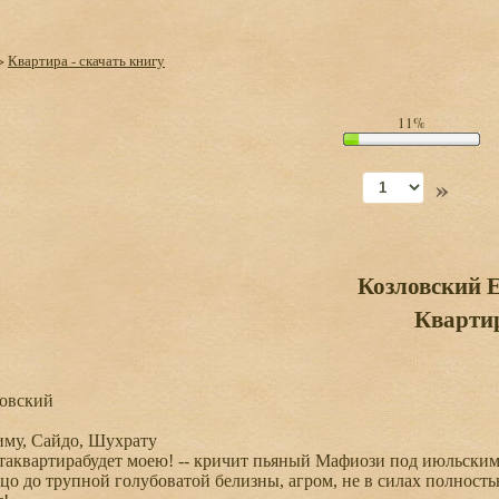
>
Квартира - скачать книгу
11%
»
Козловский 
Кварти
овский
му, Сайдо, Шухрату
таквартирабудет моею! -- кричит пьяный Мафиози под июльским 
цо до трупной голубоватой белизны, агром, не в силах полность