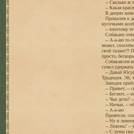
-- Сколько ж та
-- Какая краси
В дверях комна
Привалив к до
кусочками колб
-- юпотому что
Собакане отве
-- А-а-аю то-т
может, способн
свой талант?! 
просто, бескоры
Собакавсем вид
сумел удержать 
-- Давай Юсуфк
Традиция. Эй,
Завидев прибли
-- Привет, -- с
-- Бегают, -- п
-- Чьи дети? -
-- Ничьи, -- о
-- А-а-аю
Приятели, спер
-- Ну и ливень
-- Ливень? -- 
-- С луны сва