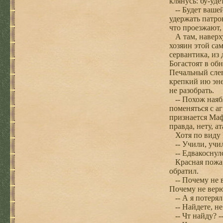
клянусь: бу-удет
-- Будет вашей
удержать патро
что проезжают,
А там, наверху
хозяин этой са
сервантика, из
Богастоят в об
Печальный слев
крепкий ию эне
не разобрать.
-- Похож наябл
поменяться с а
признается Маф
правда, нету, а
Хотя по виду Ш
-- Учили, учил
-- Едвакоснулс
Красная пожарн
обратил.
-- Почему не ве
Почему не вер
-- А я потерял
-- Найдете, не
-- Чт найду? -