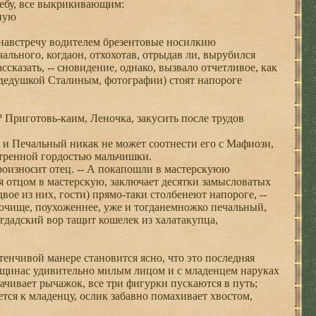
 небу, все выкрикивающим:
иную
навстречу водителем брезентовые носилкию
льного, когдаон, отхохотав, отрыдав ли, вырубился
ссказать, -- сновидение, однако, вызвало отчетливое, как
д дедушкой Сталиным, фотографии) стоят напороге
и? Приготовь-каим, Леночка, закусить после трудов
, и Печальный никак не может соотнести его с Мафиози,
остренной гордостью мальчишки.
произносит отец. -- А покапошли в мастерскуюю
 отцом в мастерскую, заключает десятки замысловатых
вое из них, гости) прямо-таки столбенеют напороге, --
почище, поухоженнее, уже и тогданемножко печальный,
гдадский вор тащит кошелек из халатакупца,
астенчивой манере становится ясно, что это последняя
нщинас удивительно милым лицом и с младенцем наруках
чивает рычажок, все три фигурки пускаются в путь;
ся к младенцу, ослик забавно помахивает хвостом,