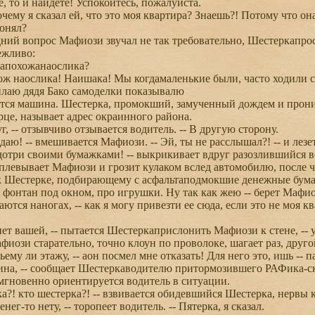
, то и найдете! Успокойтесь, пожалуйста.
чему я сказал ей, что это моя квартира? Знаешь?! Потому что 
онял?
ий вопрос Мафиози звучал не так требовательно, Шестеркапрост
ежливо:
апохожанаослика?
ж наослика! Наишака! Мы когдамаленькие были, часто ходили сюд
лаю дядя Бако самоделки показывалю
ся машина. Шестерка, промокший, замученный дождем и прони
рце, называет адрес окраинного района.
, -- отзывчиво отзывается водитель. -- В другую сторону.
даю! -- вмешивается Мафиози. -- Эй, ты не расслышал?! -- и лез
дотри своими бумажками! -- выкрикивает вдруг разозлившийся вод
сплевывает Мафиози и грозит кулаком вслед автомобилю, после 
к Шестерке, подбирающему с асфальтаподмокшие денежные бумажки
фонтан под окном, про игрушки. Ну так как жею -- берет Мафио
ются наногах, -- как я могу привезти ее сюда, если это не моя к
нет вашей, -- пытается Шестеркаприслонить Мафиози к стене, -- 
иози старательно, точно клоун по проволоке, шагает раз, другой
ьему ли этажу, -- аон посмел мне отказать! Для него это, ишь -- п
ина, -- сообщает Шестеркаводителю притормозившего РАФика-с
 мгновенно ориентируется водитель в ситуации.
а?! кто шестерка?! -- взвивается обидевшийся Шестерка, нервы 
нег-то нету, -- торопеет водитель. -- Пятерка, я сказал.