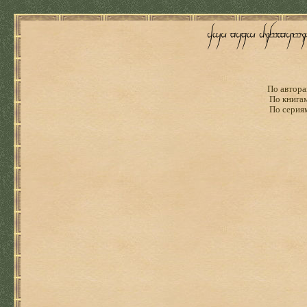
По автора
По книга
По серия