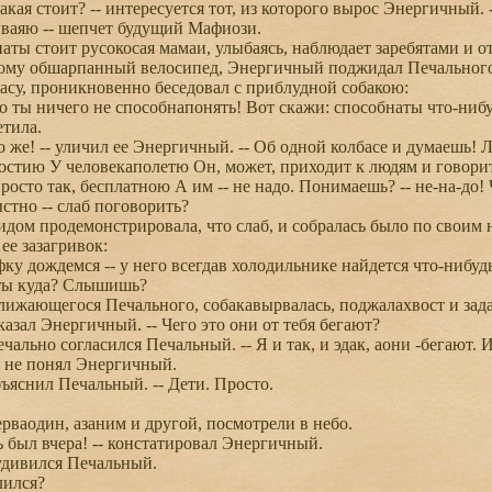
кая стоит? -- интересуется тот, из которого вырос Энергичный. -
ваяю -- шепчет будущий Мафиози.
ты стоит русокосая мамаи, улыбаясь, наблюдает заребятами и 
му обшарпанный велосипед, Энергичный поджидал Печального: 
асу, проникновенно беседовал с приблудной собакою:
 ты ничего не способнапонять! Вот скажи: способнаты что-нибу
тила.
о же! -- уличил ее Энергичный. -- Об одной колбасе и думаешь! 
остию У человекаполетю Он, может, приходит к людям и говорит:
Просто так, бесплатною А им -- не надо. Понимаешь? -- не-на-до
стно -- слаб поговорить?
ом продемонстрировала, что слаб, и собралась было по своим
ее зазагривок:
у дождемся -- у него всегдав холодильнике найдется что-нибуд
 ты куда? Слышишь?
жающегося Печального, собакавырвалась, поджалахвост и зада
казал Энергичный. -- Чего это они от тебя бегают?
ечально согласился Печальный. -- Я и так, и эдак, аони -бегают. 
- не понял Энергичный.
бъяснил Печальный. -- Дети. Просто.
ваодин, азаним и другой, посмотрели в небо.
 был вчера! -- констатировал Энергичный.
удивился Печальный.
лился?