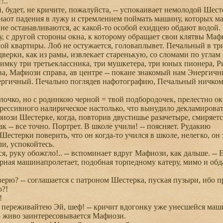
!..
, будет, не кричите, пожалуйста, -- успокаивает немолодой Ше
наот падения в лужу и стремлением поймать машину, которых мал
 не останавливаются, ас какой-то особой ехидцею обдают водой.
, с другой стороны окна, к которому обращает свои клятвы Маф
мой квартиры. Лоб не остужается, головаплывет. Печальный в т
 дверки, как из рамы, извлекает старенькую, со сломами по угла
нимку три третьеклассника, три мушкетера, три юных пионера, 
а, Мафиози справа, ав центре -- покане знакомый нам Энергичн
ргичный. Печально поглядев нафотографию, Печальный ничком ва
очко, но с родинкою черной = твой подбородочек, прелестно о
грессивного налирическое настолько, что вынудило декламировать
иози Шестерке, когда, повторив двустишье разачетыре, смиряется
так -- все точно. Портрет. В школе учили! -- поясняет. Рудакию
естерки поверить, что он когда-то учился в школе, нелегко, он 
и, успокойтесь.
я, руку обожгло!.. -- вспоминает вдруг Мафиози, как дальше. --
ая машинапролетает, подобная торпедному катеру, мимо и обд
рю? -- соглашается с патроном Шестерка, пуская пузыри, ибо про
ю?!
!
 переживайтею Эй, шеф! -- кричит вдогонку уже унесшейся машине
- живо заинтересовывается Мафиози.