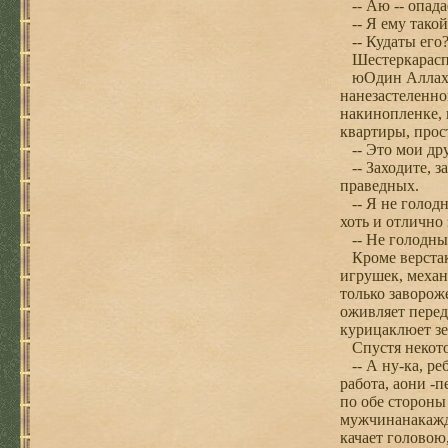
-- Аю -- опада
-- Я ему такой
-- Кудаты его?
Шестеркараспа
юОдин Аллах зн
нанезастеленной
накинопленке, 
квартиры, прос
-- Это мои дру
-- Заходите, за
праведных.
-- Я не голодн
хоть и отлично
-- Не голодный
Кроме верстака
игрушек, механ
только заворож
оживляет перед
курицаклюет зе
Спустя некото
-- А ну-ка, реб
работа, аони -
по обе стороны
мужчинанакаждо
качает головою