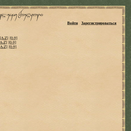
Войти
Зарегистрироваться
[A-Z]
[0-9]
[A-Z]
[0-9]
[A-Z]
[0-9]