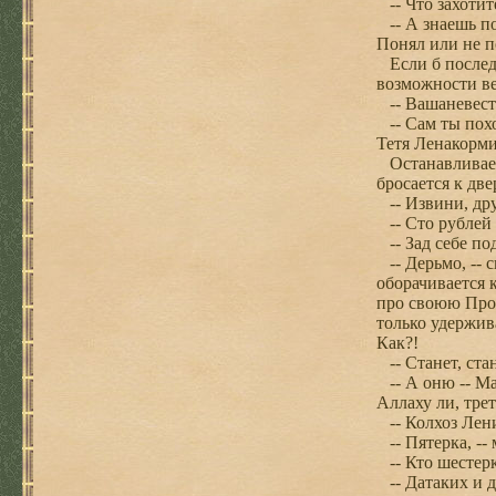
-- Что захотите
-- А знаешь по
Понял или не п
Если б последн
возможности в
-- Вашаневест
-- Сам ты похо
Тетя Ленакорми
Останавливает
бросается к две
-- Извини, друг
-- Сто рублей 
-- Зад себе по
-- Дерьмо, -- 
оборачивается 
про своюю Про 
только удержива
Как?!
-- Станет, ста
-- А оню -- Маф
Аллаху ли, трет
-- Колхоз Лен
-- Пятерка, --
-- Кто шестерк
-- Датаких и де