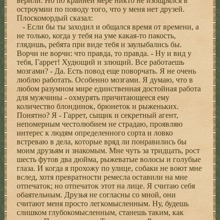
верили. Но по крайней мере никто не изощрялся в
остроумии по поводу того, что у меня нет друзей.
Плоскомордый сказал:
- Если бы ты заходил и общался время от времени, а
не только, когда у тебя на уме какая-то пакость,
глядишь, ребята при виде тебя и заулыбались бы.
Ворчи не ворчи: что правда, то правда. - Ну и вид у
тебя, Гаррет! Худющий и злющий. Все работаешь
мозгами? - Да. Есть повод еще поворчать. Я не очень
люблю работать. Особенно мозгами. Я думаю, что в
любом разумном мире единственная достойная работа
для мужчины - охмурять причитающееся ему
количество блондинок, брюнеток и рыженьких.
Понятно? Я - Гаррет, сыщик и секретный агент,
непомерным честолюбием не страдаю, проявляю
интерес к людям определенного сорта и ловко
встреваю в дела, которые вряд ли понравились бы
моим друзьям и знакомым. Мне чуть за тридцать, рост
шесть футов два дюйма, рыжеватые волосы и голубые
глаза. И когда я прохожу по улице, собаки не воют мне
вслед, хотя превратности ремесла оставили на мне
отпечаток; но отпечаток этот на лице. Я считаю себя
обаятельным. Друзья не согласны со мной, они
считают меня просто легкомысленным. Ну, будешь
слишком глубокомысленным, станешь таким, как