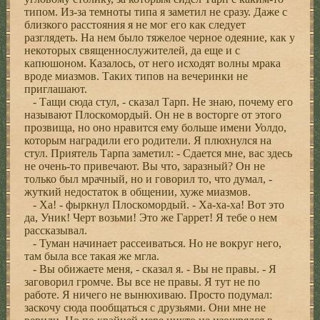
типом. Из-за темноты типа я заметил не сразу. Даже с
близкого расстояния я не мог его как следует
разглядеть. На нем было тяжелое черное одеяние, как у
некоторых священнослужителей, да еще и с
капюшоном. Казалось, от него исходят волны мрака
вроде миазмов. Таких типов на вечеринки не
приглашают.
- Тащи сюда стул, - сказал Тарп. Не знаю, почему его
называют Плоскомордый. Он не в восторге от этого
прозвища, но оно нравится ему больше имени Уолдо,
которым наградили его родители. Я плюхнулся на
стул. Приятель Тарпа заметил: - Сдается мне, вас здесь
не очень-то привечают. Вы что, заразный? Он не
только был мрачный, но и говорил то, что думал, -
жуткий недостаток в общении, хуже миазмов.
- Ха! - фыркнул Плоскомордый. - Ха-ха-ха! Вот это
да, Уник! Черт возьми! Это же Гаррет! Я тебе о нем
рассказывал.
- Туман начинает рассеиваться. Но не вокруг него,
там была все такая же мгла.
- Вы обижаете меня, - сказал я. - Вы не правы. - Я
заговорил громче. Вы все не правы. Я тут не по
работе. Я ничего не вынюхиваю. Просто подумал:
заскочу сюда пообщаться с друзьями. Они мне не