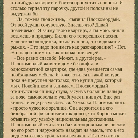
чтонибудь натворит, и боится пропустить новости. Я
столько терпел эту парочку, другой и половины не
выдержал бы.
- Да, тяжела твоя жизнь, - съязвил Плоскомордый. -
От всей души сочувствую. Знаешь что? Давай
поменяемся. Я займу твою квартиру, а ты мою. Билли
возьмешь в придачу. Билли его теперешняя пассия,
маленькая блондинка, но жару в ней, что в дюжине
рыжих. - Это надо понимать как разочарование? - Нет.
Это надо понимать как положение вещей.
- Все равно спасибо. Может, в другой раз. -
Плоскомордый живет в доме без лифта, в
однокомнатной квартирке, где едва умещается самая
необходимая мебель. Я тоже ютился в такой конуре,
пока не преуспел настолько, что купил дом, который
мы с Покойником и занимаем. Плоскомордый
откинулся на спинку стула, засунув большие пальцы
за пояс, самодовольно улыбнулся и кивнул. Еще раз
кивнул и еще раз улыбнулся. Ухмылка Плоскомордого
- просто чудесное зрелище. Она держится на его
безобразной физиономии так долго, что Корона может
объявить эту улыбку национальным достоянием.
Плоскомордый считает себя чистокровным человеком,
но его рост и наружность наводят на мысль, что в его
родне затесался тролль или великан - Ты не готов к