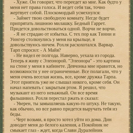
- Хуже. Он говорит, что переедет ко мне. Как будто у
меня нет права голоса. И ведет себя так, точно
жертвует собой. Плоскомордый усмехнулся:
- Займет твою свободную комнату. Негде будет
припрятать лишнюю милашку. Бедный Гаррет.
Придется довольствоваться одной. Ворчи не ворчи.
- Я не страдаю от избытка. С тех пор как Тинни и
Уингер столкнулись у меня на крыльце, я
довольствуюсь ничем. Рохля расхохотался. Варвар.
Тарп спросил: - А Майя?
- Не видел ее полгода. Наверно, уехала из города.
Теперь я живу с Элеонорой. "Элеонора" - это картина
на стене у меня в кабинете. Девчонка мне нравится, но
возможности у нее ограниченные. Все полагали, что у
меня очень веселая жизнь, все, кроме дружка Тарпа.
Этот приятель уже не слышал никого, кроме себя. Он
начал напевать с закрытым ртом. Я решил, что
музыкант из него неважный. Он все время
фальшивил. Рохля перестал ржать и сказал:
- Уверен, ты замышляешь какую-то штуку. Не такую,
как обычно, но все равно придется выручать тебя из
беды.
- Черт возьми, я просто хотел уйти из дома. Дин
доводит меня до белого каления, а Покойник не
смыкает глаз - ждет, когда Слави Дуралейник