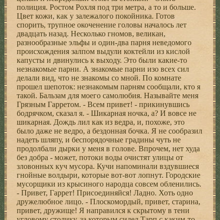
полиция. Ростом Рохля под три метра, а то и больше.
Цвет кожи, как у залежалого покойника. Готов
спорить, трупное окоченение головы началось лет
двадцать назад. Несколько гномов, великан,
разнообразные эльфы и один-два парня неведомого
происхождения залпом выдули коктейли из кислой
капусты и двинулись к выходу. Это были какие-то
незнакомые парни. А знакомые парни изо всех сил
делали вид, что не знакомы со мной. По комнате
прошел шепоток: незнакомым парням сообщали, кто я
такой. Бальзам для моего самолюбия. Называйте меня
Грязным Гарретом. - Всем привет! - прикинувшись
бодрячком, сказал я. - Шикарная ночка, а? И вовсе не
шикарная. Дождь лил как из ведра, и, похоже, это
было даже не ведро, а бездонная бочка. Я не сообразил
надеть шляпу, и беспорядочные градины чуть не
продолбали дырки у меня в голове. Впрочем, нет худа
без добра - может, потоки воды очистят улицы от
зловонных куч мусора. Кучи напоминали вздувшиеся
гнойные волдыри, которые вот-вот лопнут. Городские
мусорщики из крысиного народца совсем обленились.
- Привет, Гаррет! Присоединяйся! Ладно. Хоть одно
дружелюбное лицо. - Плоскомордый, привет, старина,
привет, дружище! Я направился к скрытому в тени
угловому столику, за которым сидел Тарп с каким-то