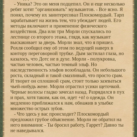
- Уника? Это он меня подцепил. Он и еще несколько
ребят хотят "организовать" музыкантов. - Все ясно. Я
понял, почему их заинтересовал Плоскомордый. Тарп
зарабатывает на жизнь тем, что убеждает людей. Его
методы включают и применение физического
воздействия. Два или три Морли спускались по
лестнице со второго этажа, глядя, как музыкант
выскакивает за дверь. Морли знал, что я пришел.
Рохля сообщил ему об этом по ведущей наверх в
контору переговорной трубке. Дым застилал глаза, но
казалось, что Дотс не в духе. Морли - полукровка,
частью человек, частью темный эльф. Но
наследственность эльфов возобладала. Он небольшого
роста, складный и такой смазливый, что просто срам.
И творит он сплошной срам, стоит только зазеваться
чьей-нибудь жене. Морли отрастил усики щеточкой.
Черные волосы гладко зачесал назад. Разрядился в пух
и прах, хотя таким, как он, идет +n! o одежда. Он
медленно приближался к нам, обнажив в улыбке
множество острых зубов.
- Что здесь у вас происходит? Плоскомордый
предложил грубое объяснение. Морли не обратил на
него внимания: - Ты бросил работу, Гаррет? Давно ты
не наведывался.