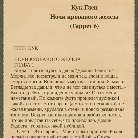
Кук Глен
Ночи кровавого железа
(Гаррет 6)
ГЛЕН КУК
НОЧИ КРОВАВОГО ЖЕЛЕЗА
ГЛАВА 1
Когда я протиснулся в дверь "Домика Радости"
Морли, все посмотрели на меня так, словно вошла
смерть с косой. Воцарилась мертвая тишина. Я замер.
Взгляды так давили, что я не мог сдвинуться с места. -
Вы что, ребята, привидение увидали? Глаз у меня
наметанный. По комнате будто прошелся дубинкой
какой-то псих. Этот парень (а может, и несколько), не
жалея времени, врубался в стены и вовсю размахивал
топором. Вокруг хватало шрамов и разбитых носов,
чтобы представить себе, что произошло. Домик
Радости" гордится такой публикой.
- О черт! Это Гаррет. - Мой старый приятель Рохля
целый и невредимый стоял за стойкой. - Опять