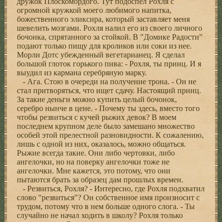
дружок Плоскомордого. Тут подоспел Рохля с
огромной кружкой моего любимого напитка,
божественного эликсира, который заставляет меня
шевелить мозгами. Рохля налил его из своего личного
бочонка, спрятанного за стойкой. В "Домике Радости"
подают только пищу для кроликов или соки из нее.
Морли Дотс убежденный вегетарианец. Я сделал
большой глоток горького пива: - Рохля, ты принц. И я
выудил из кармана серебряную марку.
- Ага. Стою в очереди на получение трона. - Он не
стал притворяться, что ищет сдачу. Настоящий принц.
За такие деньги можно купить целый бочонок,
серебро нынче в цене. - Почему ты здесь, вместо того
чтобы резвиться с кучей рыжих девок? В моем
последнем крупном деле было замешано множество
особей этой прелестной разновидности. К сожалению,
лишь с одной из них, оказалось, можно общаться.
Рыжие всегда такие. Они либо чертовки, либо
ангелочки, но на поверку ангелочки тоже не
ангелочки. Мне кажется, это потому, что они
пытаются брать за образец дам прошлых времен.
- Резвиться, Рохля? - Интересно, где Рохля подхватил
слово "резвиться"? Он собственное имя произносит с
трудом, потому что в нем больше одного слога. - Ты
случайно не начал ходить в школу? Рохля только