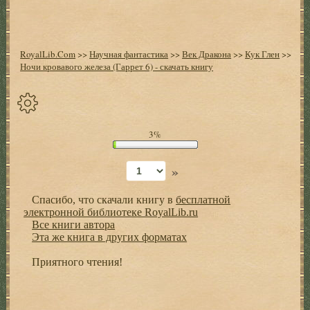
RoyalLib.Com
>>
Научная фантастика
>>
Век Дракона
>>
Кук Глен
>>
Ночи кровавого железа (Гаррет 6) - скачать книгу
Спрятать
3%
опции
»
Начало
Спасибо, что скачали книгу в
бесплатной
Установить
электронной библиотеке RoyalLib.ru
закладку
Все книги автора
Эта же книга в других форматах
Настройки
+
Приятного чтения!
Оглавление
+