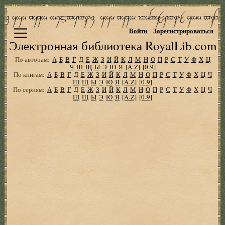
Войти
Зарегистрироваться
Электронная библиотека RoyalLib.com
По авторам:
А
Б
В
Г
Д
Е
Ж
З
И
Й
К
Л
М
Н
О
П
Р
С
Т
У
Ф
Х
Ц
Ч
Ш
Щ
Ы
Э
Ю
Я
[A-Z]
[0-9]
По книгам:
А
Б
В
Г
Д
Е
Ж
З
И
Й
К
Л
М
Н
О
П
Р
С
Т
У
Ф
Х
Ц
Ч
Ш
Щ
Ы
Э
Ю
Я
[A-Z]
[0-9]
По сериям:
А
Б
В
Г
Д
Е
Ж
З
И
Й
К
Л
М
Н
О
П
Р
С
Т
У
Ф
Х
Ц
Ч
Ш
Щ
Ы
Э
Ю
Я
[A-Z]
[0-9]