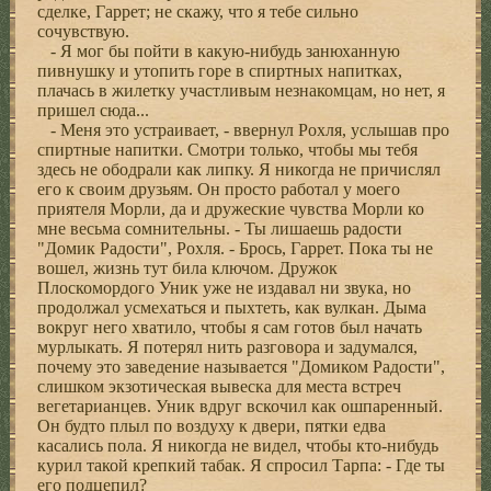
сделке, Гаррет; не скажу, что я тебе сильно
сочувствую.
- Я мог бы пойти в какую-нибудь занюханную
пивнушку и утопить горе в спиртных напитках,
плачась в жилетку участливым незнакомцам, но нет, я
пришел сюда...
- Меня это устраивает, - ввернул Рохля, услышав про
спиртные напитки. Смотри только, чтобы мы тебя
здесь не ободрали как липку. Я никогда не причислял
его к своим друзьям. Он просто работал у моего
приятеля Морли, да и дружеские чувства Морли ко
мне весьма сомнительны. - Ты лишаешь радости
"Домик Радости", Рохля. - Брось, Гаррет. Пока ты не
вошел, жизнь тут била ключом. Дружок
Плоскомордого Уник уже не издавал ни звука, но
продолжал усмехаться и пыхтеть, как вулкан. Дыма
вокруг него хватило, чтобы я сам готов был начать
мурлыкать. Я потерял нить разговора и задумался,
почему это заведение называется "Домиком Радости",
слишком экзотическая вывеска для места встреч
вегетарианцев. Уник вдруг вскочил как ошпаренный.
Он будто плыл по воздуху к двери, пятки едва
касались пола. Я никогда не видел, чтобы кто-нибудь
курил такой крепкий табак. Я спросил Тарпа: - Где ты
его подцепил?