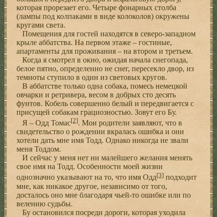
которая прорезает его. Четыре фонарных столба
(лампы под колпаками в виде колоколов) окружены
кругами света.
Помещения для гостей находятся в северо-западном
крыле аббатства. На первом этаже – гостиные,
апартаменты для проживания – на втором и третьем.
Когда я смотрел в окно, ожидая начала снегопада,
белое пятно, определенно не снег, пересекло двор, из
темноты ступило в один из световых кругов.
В аббатстве только одна собака, помесь немецкой
овчарки и ретривера, весом в добрых сто десять
фунтов. Кобель совершенно белый и передвигается с
присущей собакам грациозностью. Зовут его Бу.
[2]
Я – Одд Томас
. Мои родители заявляют, что в
свидетельство о рождении вкралась ошибка и они
хотели дать мне имя Тодд. Однако никогда не звали
меня Тоддом.
И сейчас у меня нет ни малейшего желания менять
свое имя на Тодд. Особенности моей жизни
[3]
однозначно указывают на то, что имя Одд
подходит
мне, как никакое другое, независимо от того,
досталось оно мне благодаря чьей-то ошибке или по
велению судьбы.
Бу остановился посреди дороги, которая уходила