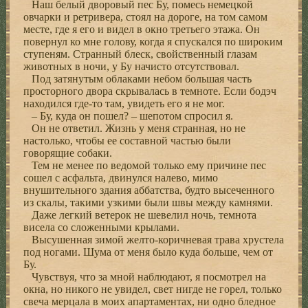
Наш белый дворовый пес Бу, помесь немецкой
овчарки и ретривера, стоял на дороге, на том самом
месте, где я его и видел в окно третьего этажа. Он
повернул ко мне голову, когда я спускался по широким
ступеням. Странный блеск, свойственный глазам
животных в ночи, у Бу начисто отсутствовал.
Под затянутым облаками небом большая часть
просторного двора скрывалась в темноте. Если бодэч
находился где-то там, увидеть его я не мог.
– Бу, куда он пошел? – шепотом спросил я.
Он не ответил. Жизнь у меня странная, но не
настолько, чтобы ее составной частью были
говорящие собаки.
Тем не менее по ведомой только ему причине пес
сошел с асфальта, двинулся налево, мимо
внушительного здания аббатства, будто высеченного
из скалы, такими узкими были швы между камнями.
Даже легкий ветерок не шевелил ночь, темнота
висела со сложенными крылами.
Высушенная зимой желто-коричневая трава хрустела
под ногами. Шума от меня было куда больше, чем от
Бу.
Чувствуя, что за мной наблюдают, я посмотрел на
окна, но никого не увидел, свет нигде не горел, только
свеча мерцала в моих апартаментах, ни одно бледное