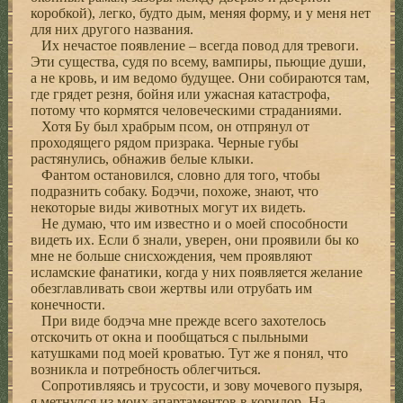
коробкой), легко, будто дым, меняя форму, и у меня нет
для них другого названия.
Их нечастое появление – всегда повод для тревоги.
Эти существа, судя по всему, вампиры, пьющие души,
а не кровь, и им ведомо будущее. Они собираются там,
где грядет резня, бойня или ужасная катастрофа,
потому что кормятся человеческими страданиями.
Хотя Бу был храбрым псом, он отпрянул от
проходящего рядом призрака. Черные губы
растянулись, обнажив белые клыки.
Фантом остановился, словно для того, чтобы
подразнить собаку. Бодэчи, похоже, знают, что
некоторые виды животных могут их видеть.
Не думаю, что им известно и о моей способности
видеть их. Если б знали, уверен, они проявили бы ко
мне не больше снисхождения, чем проявляют
исламские фанатики, когда у них появляется желание
обезглавливать свои жертвы или отрубать им
конечности.
При виде бодэча мне прежде всего захотелось
отскочить от окна и пообщаться с пыльными
катушками под моей кроватью. Тут же я понял, что
возникла и потребность облегчиться.
Сопротивляясь и трусости, и зову мочевого пузыря,
я метнулся из моих апартаментов в коридор. На