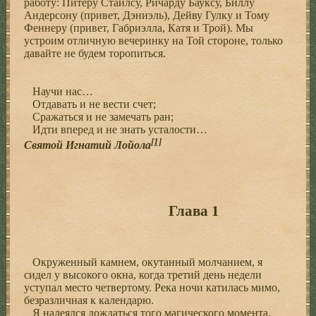
работу: Питеру Стайлсу, Ричарду Бауксу, Биллу
Андерсону (привет, Дэниэль), Дейву Гулку и Тому
Феннеру (привет, Габриэлла, Катя и Трой). Мы
устроим отличную вечеринку на Той стороне, только
давайте не будем торопиться.
Научи нас…
Отдавать и не вести счет;
Сражаться и не замечать ран;
Идти вперед и не знать усталости…
[1]
Святой Игнатий Лойола
Глава 1
Окруженный камнем, окутанный молчанием, я
сидел у высокого окна, когда третий день недели
уступал место четвертому. Река ночи катилась мимо,
безразличная к календарю.
Я надеялся дождаться того магического момента,