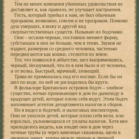
Тем не менее компания убиенных удовольствия не
доставляет и, как правило, не улучшает настроения.
Гость, который прибыл к нам, не был обычным
призраком, возможно, совсем и не призраком. Помимо
душ умерших, я вижу и другой вид
сверхъестественных существ. Называю их бодэчами.
Они – иссиня-черные, постоянно меняют форму,
субстанции в них не больше, чем в тенях. Звуков не
издают, размером со среднего человека, частенько
передвигаются как кошки, стелются по земле.
Тот, что появился в аббатстве, шел выпрямившись,
черный, бесшумный, что-то в нем было и от человека,
и от волка. Быстрый, мрачный, зловещий.
Трава не приминалась под его ногами. Если бы он
шел по воде, по ней не расходились бы круги.
В фольклоре Британских островов бодэч – злобное
существо, ночью проникающее в дом по дымоходу и
крадущее детей, которые плохо себя ведут. Этим бодэч
напоминает агентов департамента налогов и сборов.
Но я видел и бодэчей, и налоговых инспекторов.
Они не уносили детей, которые плохо себя вели, или
взрослых, уклоняющихся от уплаты налогов. Хотя мне
приходилось видеть, как входят они в дом через
печные трубы (и через замочные скважины, щели в
оконных рамах, зазоры между дверью и дверной