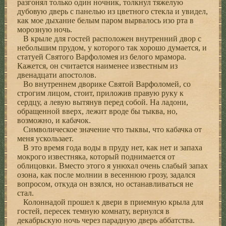
разгонял только один ночник, толкнул тяжелую
дубовую дверь с панелью из цветного стекла и увидел,
как мое дыхание белым паром вырвалось изо рта в
морозную ночь.
В крыле для гостей расположен внутренний двор с
небольшим прудом, у которого так хорошо думается, и
статуей Святого Варфоломея из белого мрамора.
Кажется, он считается наименее известным из
двенадцати апостолов.
Во внутреннем дворике Святой Варфоломей, со
строгим лицом, стоит, приложив правую руку к
сердцу, а левую вытянув перед собой. На ладони,
обращенной вверх, лежит вроде бы тыква, но,
возможно, и кабачок.
Символическое значение что тыквы, что кабачка от
меня ускользает.
В это время года воды в пруду нет, как нет и запаха
мокрого известняка, который поднимается от
облицовки. Вместо этого я унюхал очень слабый запах
озона, как после молнии в весеннюю грозу, задался
вопросом, откуда он взялся, но останавливаться не
стал.
Колоннадой прошел к двери в приемную крыла для
гостей, пересек темную комнату, вернулся в
декабрьскую ночь через парадную дверь аббатства.