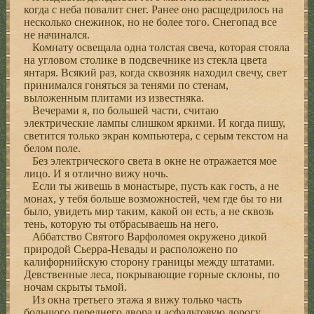
когда с неба повалит снег. Ранее оно расщедрилось на
несколько снежинок, но не более того. Снегопад все
не начинался.
Комнату освещала одна толстая свеча, которая стояла
на угловом столике в подсвечнике из стекла цвета
янтаря. Всякий раз, когда сквозняк находил свечу, свет
принимался гоняться за тенями по стенам,
выложенным плитами из известняка.
Вечерами я, по большей части, считаю
электрические лампы слишком яркими. И когда пишу,
светится только экран компьютера, с серым текстом на
белом поле.
Без электрического света в окне не отражается мое
лицо. И я отлично вижу ночь.
Если ты живешь в монастыре, пусть как гость, а не
монах, у тебя больше возможностей, чем где бы то ни
было, увидеть мир таким, какой он есть, а не сквозь
тень, которую ты отбрасываешь на него.
Аббатство Святого Варфоломея окружено дикой
природой Сьерра-Невады и расположено по
калифорнийскую сторону границы между штатами.
Девственные леса, покрывающие горные склоны, по
ночам скрыты тьмой.
Из окна третьего этажа я вижу только часть
большого переднего двора и асфальтовую дорогу,