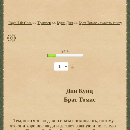
RoyalLib.Com
>>
Триллер
>>
Кунц Дин
>>
Брат Томас - скачать книгу
Спрятать
24%
опции
»
Начало
Установить
закладку
Дин Кунц
Брат Томас
Настройки
+
Оглавление
+
Тем, кого я знаю давно и кем восхищаюсь, потому
что они хорошие люди и делают важную и полезную