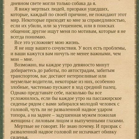
дневном свете могли только собака да я.
Я вижу мертвых людей, призраки ушедших,
которые, каждый по своей причине, не покидают этот
мир. Некоторые приходят ко мне за справедливостью,
если их убили, или за утешением, или в поисках
общения; другие ищут меня по мотивам, которые я не
всегда понимаю.
Все это усложняет мою жизнь.
Я не ищу вашего сочувствия. У всех есть проблемы,
и ваши кажутся вам ничуть не менее важными, чем
мои – мне.
Возможно, вы каждое утро девяносто минут
добираетесь до работы, по автострадам, забитым
транспортом, вас достают нетерпеливые или
неумелые водители, некоторые из них, особенно
злобные, частенько пускают в ход средний палец.
Однако представьте себе, насколько бы все
усложнилось, если бы каждое утро на пассажирское
сиденье рядом с вами забирался молодой человек с
головой, чуть ли не разваленной надвое ударом
топора, а на заднее – задушенная мужем пожилая
женщина с лиловым лицом и выпученными глазами.
Мертвые не говорят. Не знаю почему. И призрак с
разваленной надвое головой не испачкает обивку
сиденья.