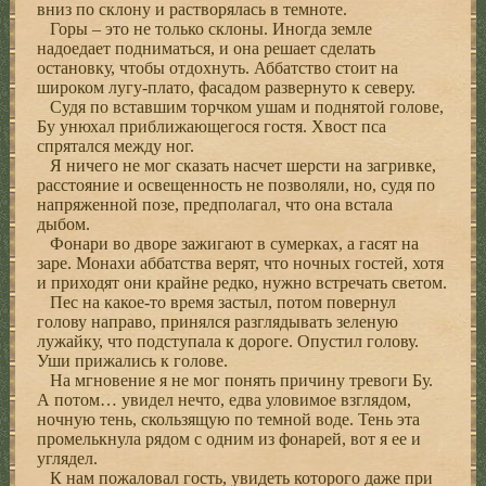
вниз по склону и растворялась в темноте.
Горы – это не только склоны. Иногда земле
надоедает подниматься, и она решает сделать
остановку, чтобы отдохнуть. Аббатство стоит на
широком лугу-плато, фасадом развернуто к северу.
Судя по вставшим торчком ушам и поднятой голове,
Бу унюхал приближающегося гостя. Хвост пса
спрятался между ног.
Я ничего не мог сказать насчет шерсти на загривке,
расстояние и освещенность не позволяли, но, судя по
напряженной позе, предполагал, что она встала
дыбом.
Фонари во дворе зажигают в сумерках, а гасят на
заре. Монахи аббатства верят, что ночных гостей, хотя
и приходят они крайне редко, нужно встречать светом.
Пес на какое-то время застыл, потом повернул
голову направо, принялся разглядывать зеленую
лужайку, что подступала к дороге. Опустил голову.
Уши прижались к голове.
На мгновение я не мог понять причину тревоги Бу.
А потом… увидел нечто, едва уловимое взглядом,
ночную тень, скользящую по темной воде. Тень эта
промелькнула рядом с одним из фонарей, вот я ее и
углядел.
К нам пожаловал гость, увидеть которого даже при