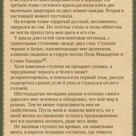
третьем этаже гостевого крыла располагались две
маленькие квартирки из двух комнат каждая. Вторая в
настоящий момент пустовала.
На втором этаже сердитый русский, несомненно,
хмурился во сне. Но толстые стены и полы аббатства
не могли пропустить мои шаги в его сон.
У крыла для гостей своя винтовая лестница, с
гранитными ступенями между двух стен. Ступени
черные и белые, напоминающие мне арлекинов,
клавиши пианино и старую песню Пола Маккартни и
[4]
Стиви Уондера
.
Хотя каменные ступени не прощают спешки, а
чередование черного и белого может
дезориентировать, я помчался на первый этаж, рискуя
подпортить гранит, если б упал и стукнулся об него
головой.
Шестнадцатью месяцами раньше я потерял самого
дорогого мне человека и обнаружил, что мой мир в
руинах. Тем не менее торопливость мне не
свойственна. Пусть меня и лишили многого, но у
моей жизни по-прежнему осталось предназначение,
вот я и пытаюсь осознать, ради чего живу.
Не запачкав ступени ни кровью, ни ошметками
мозга, я пересек большую гостиную, где темноту