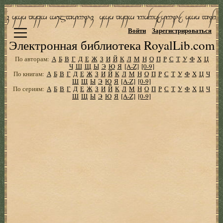
Войти
Зарегистрироваться
Электронная библиотека RoyalLib.com
По авторам:
А
Б
В
Г
Д
Е
Ж
З
И
Й
К
Л
М
Н
О
П
Р
С
Т
У
Ф
Х
Ц
Ч
Ш
Щ
Ы
Э
Ю
Я
[A-Z]
[0-9]
По книгам:
А
Б
В
Г
Д
Е
Ж
З
И
Й
К
Л
М
Н
О
П
Р
С
Т
У
Ф
Х
Ц
Ч
Ш
Щ
Ы
Э
Ю
Я
[A-Z]
[0-9]
По сериям:
А
Б
В
Г
Д
Е
Ж
З
И
Й
К
Л
М
Н
О
П
Р
С
Т
У
Ф
Х
Ц
Ч
Ш
Щ
Ы
Э
Ю
Я
[A-Z]
[0-9]