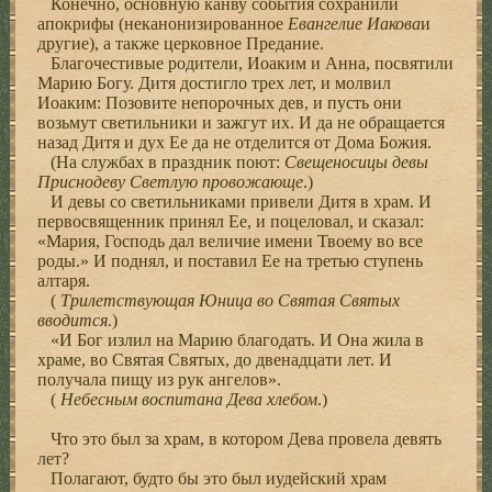
Конечно, основную канву события сохранили
апокрифы (неканонизированное
Евангелие Иакова
и
другие), а также церковное Предание.
Благочестивые родители, Иоаким и Анна, посвятили
Марию Богу. Дитя достигло трех лет, и молвил
Иоаким: Позовите непорочных дев, и пусть они
возьмут светильники и зажгут их. И да не обращается
назад Дитя и дух Ее да не отделится от Дома Божия.
(На службах в праздник поют:
Свещеносицы
девы
Приснодеву Светлую провожающе
.)
И девы со светильниками привели Дитя в храм. И
первосвященник принял Ее, и поцеловал, и сказал:
«Мария, Господь дал величие имени Твоему во все
роды.» И поднял, и поставил Ее на третью ступень
алтаря.
(
Трилетствующая
Юница во Святая Святых
вводится
.)
«И Бог излил на Марию благодать. И Она жила в
храме, во Святая Святых, до двенадцати лет. И
получала пищу из рук ангелов».
(
Небесным воспитана Дева хлебом
.)
Что это был за храм, в котором Дева провела девять
лет?
Полагают, будто бы это был иудейский храм