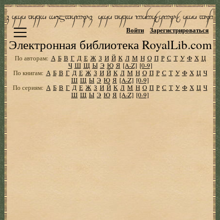
Войти
Зарегистрироваться
Электронная библиотека RoyalLib.com
По авторам:
А
Б
В
Г
Д
Е
Ж
З
И
Й
К
Л
М
Н
О
П
Р
С
Т
У
Ф
Х
Ц
Ч
Ш
Щ
Ы
Э
Ю
Я
[A-Z]
[0-9]
По книгам:
А
Б
В
Г
Д
Е
Ж
З
И
Й
К
Л
М
Н
О
П
Р
С
Т
У
Ф
Х
Ц
Ч
Ш
Щ
Ы
Э
Ю
Я
[A-Z]
[0-9]
По сериям:
А
Б
В
Г
Д
Е
Ж
З
И
Й
К
Л
М
Н
О
П
Р
С
Т
У
Ф
Х
Ц
Ч
Ш
Щ
Ы
Э
Ю
Я
[A-Z]
[0-9]