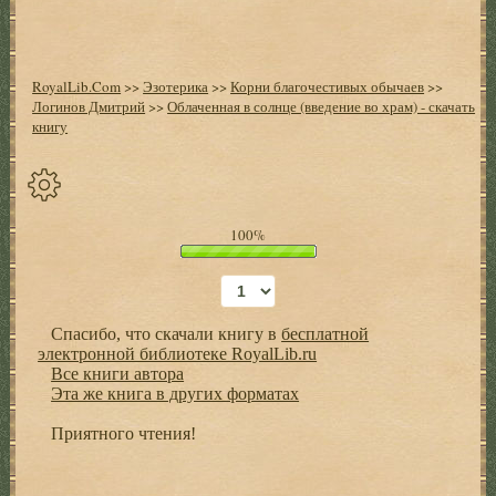
RoyalLib.Com
>>
Эзотерика
>>
Корни благочестивых обычаев
>>
Логинов Дмитрий
>>
Облаченная в солнце (введение во храм) - скачать
книгу
Спрятать
100%
опции
Начало
Спасибо, что скачали книгу в
бесплатной
Установить
электронной библиотеке RoyalLib.ru
закладку
Все книги автора
Эта же книга в других форматах
Настройки
+
Приятного чтения!
Оглавление
+