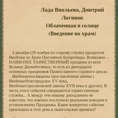
Лада Виольева, Дмитрий
Логинов
Облаченная в солнце
(Введение во храм)
4 декабря (28 ноября по старому стилю) празднуем
Введение во Храм Пресвятой Богородицы
. Возможно –
НАИБОЛЕЕ ТАИНСТВЕННЫЙ праздник из всех
Великих Двунадесятых
, то есть из двенадцати
основных праздников Православного годового цикла.
Введению
посвящены прославленные иконы (
Введение
Новгородское XV века,
Введение
строгановской школы XVII века и другие). В
честь этого события совершаются торжественные
службы... А между тем никому доподлинно не
известно, что именно послужило реальным поводом к
установлению Праздника. Какое конкретно событие
произошло в этот день в евангельские времена?