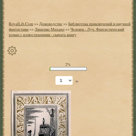
RoyalLib.Com
>>
Домоводство
>>
Библиотека приключений и научной
фантастики
>>
Ляшенко Михаил
>>
Человек - Луч. Фантастический
роман с иллюстрациями - скачать книгу
Спрятать
2%
опции
»
Начало
Установить
закладку
Настройки
+
Оглавление
+