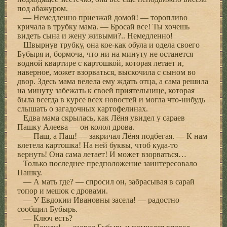
под абажуром.
— Немедленно приезжай домой! — торопливо
кричала в трубку мама. — Бросай все! Ты хочешь
видеть сына и жену живыми?.. Немедленно!
Швырнув трубку, она кое-как обула и одела своего
Бубыря и, бормоча, что ни на минуту не останется
водной квартире с картошкой, которая летает и,
наверное, может взорваться, выскочила с сыном во
двор. Здесь мама велела ему ждать отца, а сама решила
на минуту забежать к своей приятельнице, которая
была всегда в курсе всех новостей и могла что-нибудь
слышать о загадочных картофелинах.
Едва мама скрылась, как Лёня увидел у сараев
Пашку Алеева — он колол дрова.
— Паш, а Паш! — закричал Лёня подбегая. — К нам
влетела картошка! На ней буквы, чтоб куда-то
вернуть! Она сама летает! И может взорваться…
Только последнее предположение заинтересовало
Пашку.
— А мать где? — спросил он, забрасывая в сарай
топор и мешок с дровами.
— У Евдокии Ивановны засела! — радостно
сообщил Бубырь.
— Ключ есть?