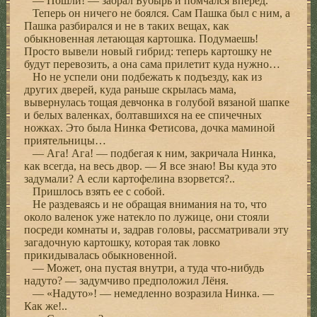
— Пошли! — заорал Бубырь и помчался вперед.
Теперь он ничего не боялся. Сам Пашка был с ним, а
Пашка разбирался и не в таких вещах, как
обыкновенная летающая картошка. Подумаешь!
Просто вывели новый гибрид: теперь картошку не
будут перевозить, а она сама прилетит куда нужно…
Но не успели они подбежать к подъезду, как из
других дверей, куда раньше скрылась мама,
вывернулась тощая девчонка в голубой вязаной шапке
и белых валенках, болтавшихся на ее спичечных
ножках. Это была Нинка Фетисова, дочка маминой
приятельницы…
— Ага! Ага! — подбегая к ним, закричала Нинка,
как всегда, на весь двор. — Я все знаю! Вы куда это
задумали? А если картофелина взорвется?..
Пришлось взять ее с собой.
Не раздеваясь и не обращая внимания на то, что
около валенок уже натекло по лужице, они стояли
посреди комнаты и, задрав головы, рассматривали эту
загадочную картошку, которая так ловко
прикидывалась обыкновенной.
— Может, она пустая внутри, а туда что-нибудь
надуто? — задумчиво предположил Лёня.
— «Надуто»! — немедленно возразила Нинка. —
Как же!..