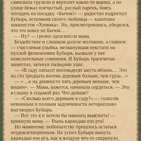
самосвала грузили в вертолет какие-то ящики, а по
улице бежал плечистый, рослый парень, боясь
опоздать на посадку. «Бычок!» — радостно вздрогнул
Бубырь, вспомнив своего любимца — капитана
хоккеистов «Химика». Но, присмотревшись, убедился,
что это вовсе не Бычок…
— Ну? — грозно произнесла мама.
Бездействие и слишком долгое молчание, а главное
— счастливая улыбка, мелькнувшая некстати на
пухлой физиономии Бубыря, вызвали у нее
нежелательные сомнения. И Бубырь трагически
зашептал, заткнув пальцами уши:
— «В саду пятьсот восемьдесят шесть яблонь… Это
на сто тридцать восемь деревьев больше, чем груш…»
— «…и на девяносто пять деревьев меньше, чем
вишен». — Мама, кажется, начинала сердиться. — Это
я слышу в седьмой раз. Что дальше?
— «Сколько всего деревьев в саду?» — голосом
невинным и полным задумчивости неторопливо
выговорил Бубырь.
— Вот это я и хотела бы наконец выяснить! —
крикнула мама. — Вынь карандаш изо рта!
Но маминому любопытству пришлось остаться
неудовлетворенным. Не успел Бубырь вынуть
карандаш изо рта, как в воздухе что-то сверкнуло,