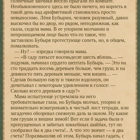
солнечные зайчики весело прыгали по комнате.
Необыкновенного здесь не было ничего, но корпеть в
такой день над арифметикой становилось просто
невыносимо. Лёня Бубырин, человек разумный, давно
выскочил бы во двор, но рядом, неподвижная, как
скала, сидела мама. В ее упорном молчании и
непроницаемом лице было что-то такое, что
заставляло Бубыря протестующе сопеть, но, в общем,
помалкивать.
— Ну? — изредка говорила мама.
— «В саду пятьсот восемьдесят шесть яблонь… —
подумав, начинал сердито шептать Бубырь. — Это на
сто тридцать восемь деревьев больше, чем груш, и на
девяносто пять деревьев меньше, чем вишен… —
Сделав большую паузу и тяжело вздохнув, он
дочитывал с некоторым удивлением в голосе: —
Сколько всего деревьев в саду?»
Мама испытующе устремляла на него
требовательные глаза, но Бубырь молчал, упорно и
внимательно всматриваясь в чистый лист тетради, или
загадочно обозревал снежную даль за окном. Ну какие
там груши и вишни зимой! Вот если б задача была о
пропущенных и забитых хоккейных шайбах, тут он
сообразил бы в два счета!.. А что это значит — в два
счета? Поразмышляв об этом, Бубырь начал гадать, с