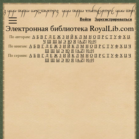
Войти
Зарегистрироваться
Электронная библиотека RoyalLib.com
По авторам:
А
Б
В
Г
Д
Е
Ж
З
И
Й
К
Л
М
Н
О
П
Р
С
Т
У
Ф
Х
Ц
Ч
Ш
Щ
Ы
Э
Ю
Я
[A-Z]
[0-9]
По книгам:
А
Б
В
Г
Д
Е
Ж
З
И
Й
К
Л
М
Н
О
П
Р
С
Т
У
Ф
Х
Ц
Ч
Ш
Щ
Ы
Э
Ю
Я
[A-Z]
[0-9]
По сериям:
А
Б
В
Г
Д
Е
Ж
З
И
Й
К
Л
М
Н
О
П
Р
С
Т
У
Ф
Х
Ц
Ч
Ш
Щ
Ы
Э
Ю
Я
[A-Z]
[0-9]