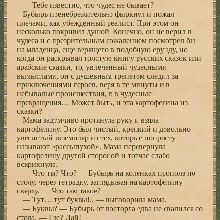
— Тебе известно, что чудес не бывает?
Бубырь пренебрежительно фыркнул и пожал
плечами, как убежденный реалист. При этом он
несколько покривил душой. Конечно, он не верил в
чудеса и с презрительным сожалением посмотрел бы
на младенца, еще верящего в подобную ерунду, но
когда он раскрывал толстую книгу русских сказок или
арабские сказки, то, увлеченный чудесными
вымыслами, он с душевным трепетом следил за
приключениями героев, веря в те минуты и в
небывалые происшествия, и в чудесные
превращения… Может быть, и эта картофелина из
сказки?
Мама задумчиво протянула руку и взяла
картофелину. Это был чистый, крепкий и довольно
увесистый экземпляр из тех, которые попросту
называют «рассыпухой». Мама перевернула
картофелину другой стороной и тотчас слабо
вскрикнула.
— Что ты? Что? — Бубырь на коленках прополз по
столу, через тетрадку, заглядывая на картофелину
сверху. — Что там такое?
— Тут… тут буквы!.. — выговорила мама.
— Буквы? — Бубырь от восторга едва не свалился со
стола. — Где? Дай!