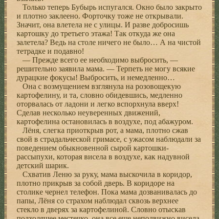
Только теперь Бубырь испугался. Окно было закрыто
и плотно заклеено. Форточку тоже не открывали.
Значит, она влетела не с улицы. И разве добросишь
картошку до третьего этажа! Так откуда же она
залетела? Ведь на столе ничего не было… А на чистой
тетрадке и подавно!
— Прежде всего ее необходимо выбросить, —
решительно заявила мама. — Терпеть не могу всякие
дурацкие фокусы! Выбросить, и немедленно…
Она с возмущением взглянула на розовощекую
картофелину, и та, словно обидевшись, медленно
оторвалась от ладони и легко вспорхнула вверх!
Сделав несколько неуверенных движений,
картофелина остановилась в воздухе, под абажуром.
Лёня, слегка приоткрыв рот, а мама, плотно сжав
свой в страдальческой гримасе, с ужасом наблюдали за
поведением обыкновенной сырой картошки-
рассыпухи, которая висела в воздухе, как надувной
детский шарик.
Схватив Леню за руку, мама выскочила в коридор,
плотно прикрыв за собой дверь. В коридоре на
столике чернел телефон. Пока мама дозванивалась до
папы, Лёня со страхом наблюдал сквозь верхнее
стекло в дверях за картофелиной. Словно отыскав
подходящее местечко, она все еще неподвижно висела