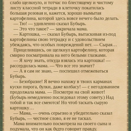
слабо щелкнуло, и тотчас по блестящему и чистому
листу классной тетради в клеточку покатилась
большая розовая и, кажется, хорошо вымытая
картофелина, которой здесь вовсе нечего было делать.
— Тю! — удивленно сказал Бубырь.
— Это что такое? — закричала мама.
— Картошка, — сказал Бубырь, вытаскивая из-под
картофелины свою тетрадку и с удовольствием
убеждаясь, что особых повреждений нет. — Сырая…
Прицелившись, он щелкнул картофелину, которая
смирно посматривала на него белыми глазками.
— Я хочу знать, откуда взялась эта картошка! —
рассердилась мама. — Что все это значит?
— А я сам не знаю, — поспешил отмежеваться
Бубырь.
— Безобразие! Я вечно нахожу в твоих карманах
куски пирога, булки, даже колбасу! — с негодованием
продолжала мама. — Посмотри на свой живот!
(Бубырь немедленно последовал этому совету.) Над
тобой и так все смеются! Но чтоб таскать сырую
картошку…
— Мама, — очень серьезно и убедительно сказал
Бубырь, — честное слово, я ее не таскал.
Мама внимательно посмотрела на своего сына и
подумала, что он как будто говорит правду.