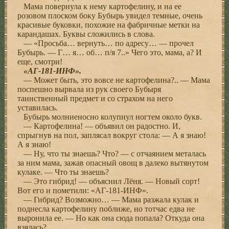
Мама повернула к нему картофелину, и на ее
розовом плоском боку Бубырь увидел темные, очень
красивые буковки, похожие на фабричные метки на
карандашах. Буквы сложились в слова.
— «Просьба… вернуть… по адресу… — прочел
Бубырь. — Г… я… об… п/я 7..» Чего это, мама, а? И
еще, смотри!
«АГ-181-ИНФ».
— Может быть, это вовсе не картофелина?.. — Мама
поспешно вырвала из рук своего Бубыря
таинственный предмет и со страхом на него
уставилась.
Бубырь молниеносно колупнул ногтем около букв.
— Картофелина! — объявил он радостно. И,
спрыгнув на пол, заплясал вокруг стола: — А я знаю!
А я знаю!
— Ну, что ты знаешь? Что? — с отчаянием металась
за ним мама, зажав опасный овощ в далеко вытянутом
кулаке. — Что ты знаешь?
— Это гибрид! — объяснил Лёня. — Новый сорт!
Вот его и пометили: «АГ-181-ИНФ».
— Гибрид? Возможно… — Мама разжала кулак и
поднесла картофелину поближе, но тотчас едва не
выронила ее. — Но как она сюда попала? Откуда она
взялась?