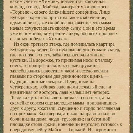
каким счетом «Химик», знаменитая хоккейная
команда города Майска, выиграет у кировского
«Торпедо», своего ближайшего соперника. Лицо
Бубыря сохраняло при этом такое озабоченное,
вдумчивое и даже скорбное выражение, что мама
начала сочувствовать своему сыну, а он в это время
уже вспоминал, внутренне ликуя, обо всех прошлых
славных победах «Химика».
Из окон третьего этажа, где помещалась квартира
Бубыриных, виден был небольшой чистенький сквер,
где, по пояс в снегу, зябко вздрагивали тонкие
кустики. На дорожке, то прижимая носы к талому
снегу, то подпрыгивая, как серые пружины,
захлебывались радостным лаем и весело косили
глазами по сторонам два длинноногих щенка —
будущие грозные овчарки. Передними на
четвереньках, взбивая валенками лежалый снег и
взвизгивая от восторга, лаял малыш лет четырех.
Девочка чуть побольше тащила его из снега, а на
скамейке совсем еще молодые мамы, привалившись
друг к другу, хохотали, смущенно и гордо поглядывая
на прохожих. За сквером, а также направо и налево
были видны дома, люди, грузовики; на бетонной
площадке стоял яркий, новенький вертолет, готовясь к
очередному рейсу Майск — Горький. Из огромного