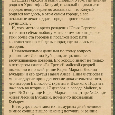
Двадцать городов Италии спорили о том, где именно
родился Христофор Колумб, и каждый из двадцати
городов неопровержимо доказывал, что Колумб
родился вот здесь, в этом самом городе, а все
остальные девятнадцать городов просто жалкие
врунишки…
И, хотя место и время рождения Юрия Сергеева
известны сейчас любому жителю земного шара, все-
таки более ста городов и поселков всех пяти
континентов по сей день спорят, где началась его
история.
Немаловажными данными по этому вопросу
располагает Леонид Бубырин, лицо, вполне
заслуживающее доверия. Его хорошо знают не только
в четвергом классе «Б» Третьей майской средней
школы, но и по всей улице Карла Маркса. Леонид
Бубырин и его друзья Павел Алеев, Нина Фетисова и
многие другие приводят веские доказательства того,
что история Великого Открытия и Великого Подвига
началась во вторник, 17 декабря, в городе Майске, в
доме № 3 по улице Карла Маркса, в квартире № 43, где
живет Леонид Бубырин, почему-то прозванный
Бубырем.
В это утро после многих пасмурных дней ленивое
зимнее солнце вышло наконец погулять, и ранние