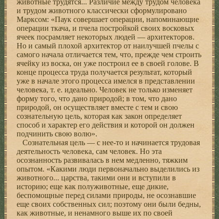
животные трудятся... Различие между трудом человека
и трудом животного классически сформулировано
Марксом: «Паук совершает операции, напоминающие
операции ткача, и пчела постройкой своих восковых
ячеек посрамляет некоторых людей — архитекторов.
Но и самый плохой архитектор от наилучшей пчелы с
самого начала отличается тем, что, прежде чем строить
ячейку из воска, он уже построил ее в своей голове. В
конце процесса труда получается результат, который
уже в начале этого процесса имелся в представлении
человека, т. е. идеально. Человек не только изменяет
форму того, что дано природой; в том, что дано
природой, он осуществляет вместе с тем и свою
сознательную цель, которая как закон определяет
способ и характер его действия и которой он должен
подчинить свою волю».
Сознательная цель — с нее-то и начинается трудовая
деятельность человека, сам человек. Но эта
осознанность развивалась в нем медленно, тяжким
опытом. «Какими люди первоначально выделились из
животного... царства, такими они и вступили в
историю; еще как полуживотные, еще дикие,
беспомощные перед силами природы, не осознавшие
еще своих собственных сил; поэтому они были бедны,
как животные, и ненамного выше их по своей