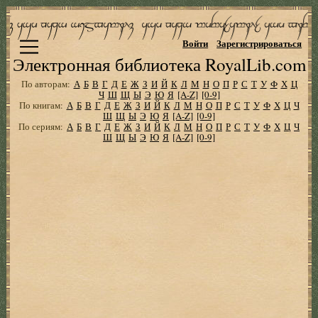
Войти
Зарегистрироваться
Электронная библиотека RoyalLib.com
По авторам:
А
Б
В
Г
Д
Е
Ж
З
И
Й
К
Л
М
Н
О
П
Р
С
Т
У
Ф
Х
Ц
Ч
Ш
Щ
Ы
Э
Ю
Я
[A-Z]
[0-9]
По книгам:
А
Б
В
Г
Д
Е
Ж
З
И
Й
К
Л
М
Н
О
П
Р
С
Т
У
Ф
Х
Ц
Ч
Ш
Щ
Ы
Э
Ю
Я
[A-Z]
[0-9]
По сериям:
А
Б
В
Г
Д
Е
Ж
З
И
Й
К
Л
М
Н
О
П
Р
С
Т
У
Ф
Х
Ц
Ч
Ш
Щ
Ы
Э
Ю
Я
[A-Z]
[0-9]