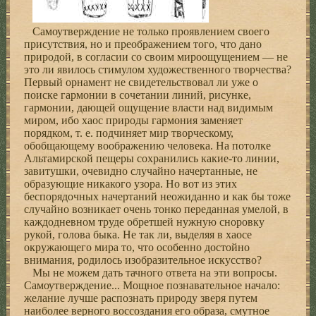
Самоутверждение не только проявлением своего
присутствия, но и преображением того, что дано
природой, в согласии со своим мироощущением — не
это ли явилось стимулом художественного творчества?
Первый орнамент не свидетельствовал ли уже о
поиске гармонии в сочетании линий, рисунке,
гармонии, дающей ощущение власти над видимым
миром, ибо хаос природы гармония заменяет
порядком, т. е. подчиняет мир творческому,
обобщающему воображению человека. На потолке
Альтамирской пещеры сохранились какие-то линии,
завитушки, очевидно случайно начертанные, не
образующие никакого узора. Но вот из этих
беспорядочных начертаний неожиданно и как бы тоже
случайно возникает очень тонко переданная умелой, в
каждодневном труде обретшей нужную сноровку
рукой, голова быка. Не так ли, выделяя в хаосе
окружающего мира то, что особенно достойно
внимания, родилось изобразительное искусство?
Мы не можем дать тачного ответа на эти вопросы.
Самоутверждение... Мощное познавательное начало:
желание лучше распознать природу зверя путем
наиболее верного воссоздания его образа, смутное