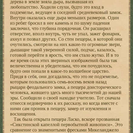
дерева в земле зияла дыра, вызвавшая их
любопытство. Ходили слухи, будто это вход в
подземелье, ведущее в соседний средневековый замок.
Внутри оказалась еще дыра меньших размеров. Один
из ребят бросил в нее камень и по шуму падения
заключил, что глубина порядочная. Он расширил
отверстие, вполз внутрь, чуть не упал, зажег фонарик,
ахнул и позвал других. Со стен пещеры, в которой они
очутились, смотрели на них какие-то огромные звери,
дышащие такой уверенной силой, подчас, казалось,
готовой перейти в ярость, что им стало жутко. И в то
же время сила этих звериных изображений была так
величественна и убедительна, что им почудилось,
будто они попали в какое-то волшебное царство.
Придя в себя, они догадались, что это не подземелье,
которым пользовались семь-восемь веков назад
рыцари феодального замка, а пещера доисторического
человека, жившего здесь много тысячелетий до нашей
эры. Сообщили о своей находке учителю. Тот сначала
отнесся недоверчиво к их рассказу, но когда вместе с
ними сам проник в пещеру, замер от изумления и
восхищения.
Так была открыта пещера Ласко, вскоре прозванная
«Сикстинской капеллой первобытной живописи». Это
сравнение со знаменитыми фресками Микеланджело