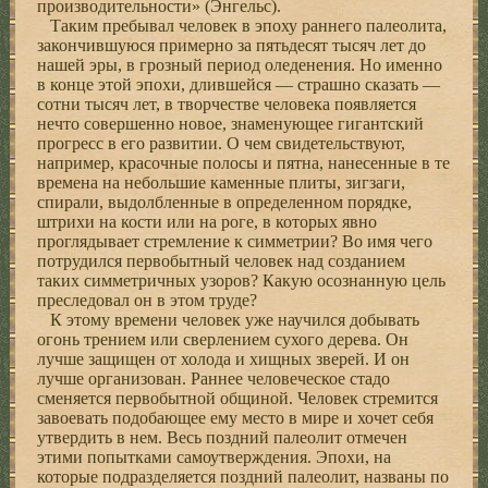
производительности» (Энгельс).
Таким пребывал человек в эпоху раннего палеолита,
закончившуюся примерно за пятьдесят тысяч лет до
нашей эры, в грозный период оледенения. Но именно
в конце этой эпохи, длившейся — страшно сказать —
сотни тысяч лет, в творчестве человека появляется
нечто совершенно новое, знаменующее гигантский
прогресс в его развитии. О чем свидетельствуют,
например, красочные полосы и пятна, нанесенные в те
времена на небольшие каменные плиты, зигзаги,
спирали, выдолбленные в определенном порядке,
штрихи на кости или на роге, в которых явно
проглядывает стремление к симметрии? Во имя чего
потрудился первобытный человек над созданием
таких симметричных узоров? Какую осознанную цель
преследовал он в этом труде?
К этому времени человек уже научился добывать
огонь трением или сверлением сухого дерева. Он
лучше защищен от холода и хищных зверей. И он
лучше организован. Раннее человеческое стадо
сменяется первобытной общиной. Человек стремится
завоевать подобающее ему место в мире и хочет себя
утвердить в нем. Весь поздний палеолит отмечен
этими попытками самоутверждения. Эпохи, на
которые подразделяется поздний палеолит, названы по