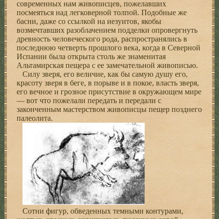
современных нам живописцев, пожелавших
посмеяться над легковерной толпой. Подобные же
басни, даже со ссылкой на иезуитов, якобы
возмечтавших разоблачением подделки опровергнуть
древность человеческого рода, распространялись в
последнюю четверть прошлого века, когда в Северной
Испании была открыта столь же знаменитая
Альтамирская пещера с ее замечательной живописью.
Силу зверя, его величие, как бы самую душу его,
красоту зверя в беге, в порыве и в покое, власть зверя,
его вечное и грозное присутствие в окружающем мире
— вот что пожелали передать и передали с
законченным мастерством живописцы пещер позднего
палеолита.
Сотни фигур, обведенных темными контурами,