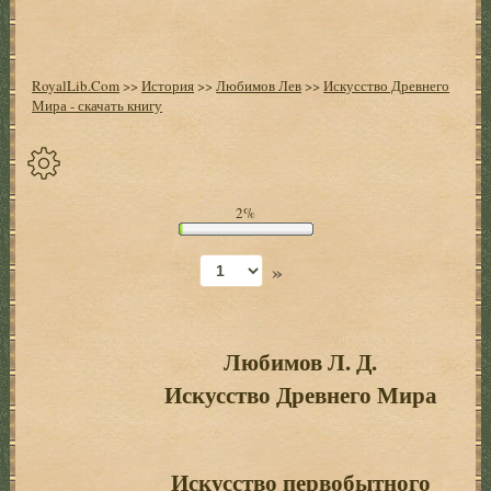
RoyalLib.Com
>>
История
>>
Любимов Лев
>>
Искусство Древнего
Мира - скачать книгу
Спрятать
2%
опции
»
Начало
Установить
закладку
Любимов Л. Д.
Искусство Древнего Мира
Настройки
+
Оглавление
+
Искусство первобытного