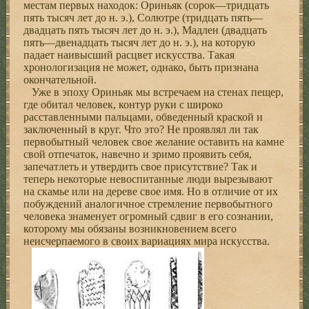
местам первых находок: Ориньяк (сорок—тридцать
пять тысяч лет до н. э.), Солютре (тридцать пять—
двадцать пять тысяч лет до н. э.), Мадлен (двадцать
пять—двенадцать тысяч лет до н. э.), на которую
падает наивысший расцвет искусства. Такая
хронологизация не может, однако, быть признана
окончательной.
Уже в эпоху Ориньяк мы встречаем на стенах пещер,
где обитал человек, контур руки с широко
расставленными пальцами, обведенный краской и
заключенный в круг. Что это? Не проявлял ли так
первобытный человек свое желание оставить на камне
свой отпечаток, навечно и зримо проявить себя,
запечатлеть и утвердить свое присутствие? Так и
теперь некоторые невоспитанные люди вырезывают
на скамье или на дереве свое имя. Но в отличие от их
побуждений аналогичное стремление первобытного
человека знаменует огромный сдвиг в его сознании,
которому мы обязаны возникновением всего
неисчерпаемого в своих вариациях мира искусства.