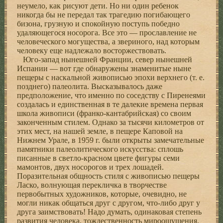
неумело, как рисуют дети. Но ни один ребенок
никогда бы не передал так трагедию погибающего
бизона, грузную и спокойную поступь победно
удаляющегося носорога. Все это — прославление не
человеческого могущества, а звериного, над которым
человеку еще надлежало восторжествовать.
Юго-запад нынешней Франции, север нынешней
Испании — вот где обнаружены знаменитые ныне
пещеры с наскальной живописью эпохи верхнего (т. е.
позднего) палеолита. Высказывалось даже
предположение, что именно по соседству с Пиренеями
создалась и единственная в те далекие времена первая
школа живописи (франко-кантабрийская) со своим
законченным стилем. Однако за тысячи километров от
этих мест, на нашей земле, в пещере Каповой на
Нижнем Урале, в 1959 г. были открыты замечательные
памятники палеолитического искусства: сплошь
писанные в светло-красном цвете фигуры семи
мамонтов, двух носорогов и трех лошадей.
Поразительная общность стиля с живописью пещеры
Ласко, волнующая перекличка в творчестве
первобытных художников, которые, очевидно, не
могли никак общаться друг с другом, что-либо друг у
друга заимствовать! Надо думать, одинаковая степень
развития человека, тождественность мироощущения,