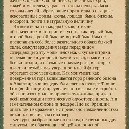
желтых, красных, коричневых, писанных охрой,
сажей и мергелем, украшают стены пещеры Ласко:
головы оленей, образующие поразительно изящные
декоративные фризы, козлы, лошади, быки, бизоны,
носороги, почти в натуральную величину.
Взгляните на эти морды быков, отныне
обозначенных в истории искусства как первый бык,
второй бык, третий бык, четвертый бык. Нам не
представить себе более разительного образа бычьей
силы, самоутверждения зверя перед лицом
созерцающего эту мощь человека. Скупые штрихи,
передающие и упорный бычий взгляд, и мясистые
бычьи ноздри, и огромные прямые рога, в которых
власть и незыблемая уверенность всей фигуры
обретают свое увенчание. Как монумент, как
поверженная гора возвышается горб раненого бизона
в Альтамирской пещере. Рога оленя в пещере Фон-де-
Гом (во Франции) преувеличенно высокие и стройно,
образно изогнутые по прихоти художника, придают
всей композиции поэтическую одухотворенность. А в
замечательном бизоне (в пещере Нио во Франции)
опять-таки выраженные с предельной законченностью
дикость и величавая сила зверя.
Фигуры, разбросанные по стенам, не связанные друг
с другом, не образующие общей живописной