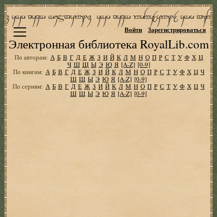
Войти
Зарегистрироваться
Электронная библиотека RoyalLib.com
По авторам:
А
Б
В
Г
Д
Е
Ж
З
И
Й
К
Л
М
Н
О
П
Р
С
Т
У
Ф
Х
Ц
Ч
Ш
Щ
Ы
Э
Ю
Я
[A-Z]
[0-9]
По книгам:
А
Б
В
Г
Д
Е
Ж
З
И
Й
К
Л
М
Н
О
П
Р
С
Т
У
Ф
Х
Ц
Ч
Ш
Щ
Ы
Э
Ю
Я
[A-Z]
[0-9]
По сериям:
А
Б
В
Г
Д
Е
Ж
З
И
Й
К
Л
М
Н
О
П
Р
С
Т
У
Ф
Х
Ц
Ч
Ш
Щ
Ы
Э
Ю
Я
[A-Z]
[0-9]