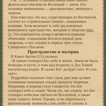
Рис. 1. Основной «строительный блок» любого
физического объекта во Вселенной — атом. Его
основные компоненты — пространство, материя и
энергия.
Нам известно, что все, существующее во Вселенной,
состоит из «строительных блоков», называемых
атомами. Атом включает в себя три основных
компонента: пространство, материю и энергию (
рис.
1
). Эти компоненты атома и являются первыми
объектами, созданными Богом в первый день
творения, о них сказано в первых трех стихах
Священного Писания.
Пространство и материя
В Книге Бытия (1:3) сказано:
«В начале сотворил Бог небо и землю. Земля же была
безвидна и пуста, и тьма над бездною; и Дух Божий
носился над водою. И сказал Бог: да будет свет. И стал
свет».
Подробное изучение этих строк дает нам лучшее
понимание начальных стадий процесса творения.
Например, в первом стихе говорится, что Бог
сотворил
небо
и
землю.
Читая это, мы узнаем, что Бог
сотворил небесные светила во Вселенной, а также
нашу планету Земля. Однако, если обратиться к
фактическому значению слов
«небо»
и
«земля»
в