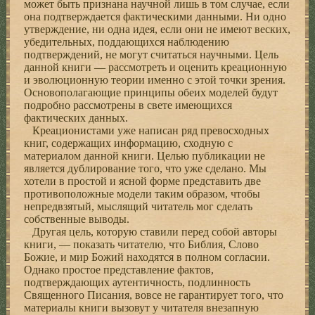
может быть признана научной лишь в том случае, если
она подтверждается фактическими данными. Ни одно
утверждение, ни одна идея, если они не имеют веских,
убедительных, поддающихся наблюдению
подтверждений, не могут считаться научными. Цель
данной книги — рассмотреть и оценить креационную
и эволюционную теории именно с этой точки зрения.
Основополагающие принципы обеих моделей будут
подробно рассмотрены в свете имеющихся
фактических данных.
Креационистами уже написан ряд превосходных
книг, содержащих информацию, сходную с
материалом данной книги. Целью публикации не
является дублирование того, что уже сделано. Мы
хотели в простой и ясной форме представить две
противоположные модели таким образом, чтобы
непредвзятый, мыслящий читатель мог сделать
собственные выводы.
Другая цель, которую ставили перед собой авторы
книги, — показать читателю, что Библия, Слово
Божие, и мир Божий находятся в полном согласии.
Однако простое представление фактов,
подтверждающих аутентичность, подлинность
Священного Писания, вовсе не гарантирует того, что
материалы книги вызовут у читателя внезапную