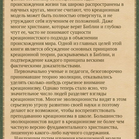
происхождения жизни так широко распространены в
научных кругах, многие считают, что креационная
модель может быть полностью отвергнута, и не
утруждают себя изучением ее положений. Даже
многие христиане, которые верят Библии и глубоко
чтут ее, часто не понимают сущности
креационистского подхода в объяснении
происхождения мира. Одной из главных целей этой
книги является обсуждение основных принципов
креационной теории, раскрываемых в Библии, и
подтверждение каждого принципа вескими
фактическими доказательствами.
Первоначально ученые и педагоги, безоговорочно
принимавшие теорию эволюции, отказывались
уделять сколько–нибудь серьезное внимание
креационизму. Однако теперь стало ясно, что
значительное число людей разделяет взгляды
креационистов. Многие эволюционисты видят в этом
серьезную угрозу развитию своей науки и поэтому
делают все возможное, чтобы воспрепятствовать
преподаванию креационизма в школе. Большинство
эволюционистов видит в креационизме не более чем
частную версию фундаментального христианства,
лишенную какого–либо научного содержания.
Наилучшим путем изучения креационной модели