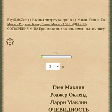
RoyalLib.Com
>>
Научная литература: прочее
>>
Маклин Глен
>>
Глен
Маклин Роджер Окленд Ларри Маклин ОЧЕВИДНОСТЬ
СОТВОРЕНИЯ МИРА Происхождение планеты земля - скачать книгу
Спрятать
5%
опции
»
Начало
Установить
закладку
Глен Маклин
Роджер Окленд
Настройки
+
Ларри Маклин
Оглавление
+
ОЧЕВИДНОСТЬ