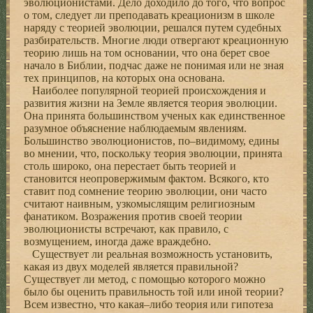
эволюционистами. Дело доходило до того, что вопрос
о том, следует ли преподавать креационизм в школе
наряду с теорией эволюции, решался путем судебных
разбирательств. Многие люди отвергают креационную
теорию лишь на том основании, что она берет свое
начало в Библии, подчас даже не понимая или не зная
тех принципов, на которых она основана.
Наиболее популярной теорией происхождения и
развития жизни на Земле является теория эволюции.
Она принята большинством ученых как единственное
разумное объяснение наблюдаемым явлениям.
Большинство эволюционистов, по–видимому, едины
во мнении, что, поскольку теория эволюции, принята
столь широко, она перестает быть теорией и
становится неопровержимым фактом. Всякого, кто
ставит под сомнение теорию эволюции, они часто
считают наивным, узкомыслящим религиозным
фанатиком. Возражения против своей теории
эволюционисты встречают, как правило, с
возмущением, иногда даже враждебно.
Существует ли реальная возможность установить,
какая из двух моделей является правильной?
Существует ли метод, с помощью которого можно
было бы оценить правильность той или иной теории?
Всем известно, что какая–либо теория или гипотеза