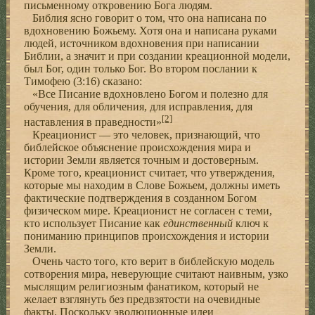
письменному откровению Бога людям.
Библия ясно говорит о том, что она написана по
вдохновению Божьему. Хотя она и написана руками
людей, источником вдохновения при написании
Библии, а значит и при создании креационной модели,
был Бог, один только Бог. Во втором послании к
Тимофею (3:16) сказано:
«Все Писание вдохновлено Богом и полезно для
обучения, для обличения, для исправления, для
[2]
наставления в праведности»
Креационист — это человек, признающий, что
библейское объяснение происхождения мира и
истории Земли является точным и достоверным.
Кроме того, креационист считает, что утверждения,
которые мы находим в Слове Божьем, должны иметь
фактические подтверждения в созданном Богом
физическом мире. Креационист не согласен с теми,
кто использует Писание как
единственный
ключ к
пониманию принципов происхождения и истории
Земли.
Очень часто того, кто верит в библейскую модель
сотворения мира, неверующие считают наивным, узко
мыслящим религиозным фанатиком, который не
желает взглянуть без предвзятости на очевидные
факты. Поскольку эволюционные идеи