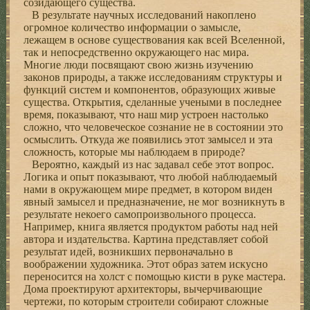
созидающего существа.
В результате научных исследований накоплено
огромное количество информации о замысле,
лежащем в основе существования как всей Вселенной,
так и непосредственно окружающего нас мира.
Многие люди посвящают свою жизнь изучению
законов природы, а также исследованиям структуры и
функций систем и компонентов, образующих живые
существа. Открытия, сделанные учеными в последнее
время, показывают, что наш мир устроен настолько
сложно, что человеческое сознание не в состоянии это
осмыслить. Откуда же появились этот замысел и эта
сложность, которые мы наблюдаем в природе?
Вероятно, каждый из нас задавал себе этот вопрос.
Логика и опыт показывают, что любой наблюдаемый
нами в окружающем мире предмет, в котором виден
явный замысел и предназначение, не мог возникнуть в
результате некоего самопроизвольного процесса.
Например, книга является продуктом работы над ней
автора и издательства. Картина представляет собой
результат идей, возникших первоначально в
воображении художника. Этот образ затем искусно
переносится на холст с помощью кисти в руке мастера.
Дома проектируют архитекторы, вычерчивающие
чертежи, по которым строители собирают сложные