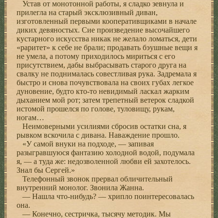
Устав от монотонной работы, я сладко зевнула и
прилегла на старый эксклюзивный диван,
изготовленный первыми кооперативщиками в начале
диких девяностых. Сие произведение высочайшего
кустарного искусства никак не желало ломаться, дети
«раритет» к себе не брали; продавать бэушные вещи я
не умела, а потому приходилось мириться с его
присутствием, дабы выбрасывать старого друга на
свалку не поднималась совестливая рука. Задремала я
быстро и снова почувствовала на своих губах легкое
дуновение, будто кто-то невидимый ласкал жарким
дыханием мой рот; затем трепетный ветерок сладкой
истомой прошелся по голове, туловищу, рукам,
ногам…
Неимоверными усилиями сбросив остатки сна, я
рывком вскочила с дивана. Наваждение прошло.
«У самой внуки на подходе, — запивая
разыгравшуюся фантазию холодной водой, подумала
я, — а туда же: недозволенной любви ей захотелось.
Знал бы Сергей.»
Телефонный звонок прервал обличительный
внутренний монолог. Звонила Жанна.
— Нашла что-нибудь? — хрипло поинтересовалась
она.
— Конечно, сестричка, тысячу методик. Мы