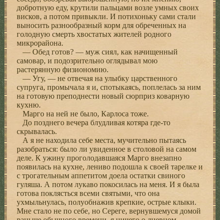
добротную еду, крутили пальцами возле умных своих
висков, а потом привыкли. И потихоньку сами стали
выносить разнообразный корм для обреченных на
голодную смерть хвостатых жителей родного
микрорайона.
— Обед готов? — муж сиял, как начищенный
самовар, и подозрительно оглядывал мою
растерянную физиономию.
— Угу, — не отвечая на улыбку царственного
супруга, промычала я и, спотыкаясь, поплелась за ним
на готовую преподнести новый сюрприз коварную
кухню.
Марго на ней не было, Карлоса тоже.
До позднего вечера блудливая котяра где-то
скрывалась.
А я не находила себе места, мучительно пытаясь
разобраться: было ли увиденное в столовой на самом
деле. К ужину проголодавшаяся Марго внезапно
появилась на кухне, лениво подошла к своей тарелке и
с трогательным аппетитом доела остатки свиного
гуляша. А потом лукаво покосилась на меня. И я была
готова поклясться всеми святыми, что она
ухмыльнулась, полуобнажив крепкие, острые клыки.
Мне стало не по себе, но Сереге, вернувшемуся домой
раньше обычного времени, я ничего о дневном