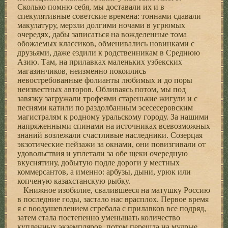
Сколько помню себя, мы доставали их и в
спекулятивные советские времена: тоннами сдавали
макулатуру, мерзли долгими ночами в угрюмых
очередях, дабы записаться на вожделенные тома
обожаемых классиков, обменивались новинками с
друзьями, даже ездили к родственникам в Среднюю
Азию. Там, на прилавках маленьких узбекских
магазинчиков, неизменно покоились
невостребованные фолианты любимых и до поры
неизвестных авторов. Обливаясь потом, мы под
завязку загружали трофеями старенькие жигули и с
песнями катили по раздолбанным эсесесеровским
магистралям к родному уральскому городу. За нашими
напряженными спинами на источниках всевозможных
знаний возлежали счастливые наследники. Созерцая
экзотические пейзажи за окнами, они повизгивали от
удовольствия и уплетали за обе щеки очередную
вкуснятину, добытую подле дороги у местных
коммерсантов, а именно: арбузы, дыни, урюк или
копченую казахстанскую рыбку.
Книжное изобилие, свалившееся на матушку Россию
в последние годы, застало нас врасплох. Первое время
я с воодушевлением сгребала с прилавков все подряд,
затем стала постепенно уменьшать количество
купленных экземпляров, потом перешла на мудрые