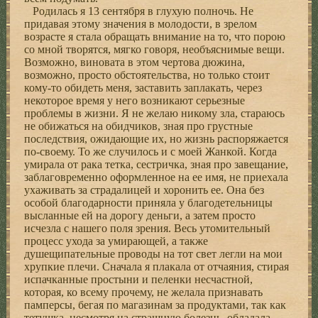
Родилась я 13 сентября в глухую полночь. Не
придавая этому значения в молодости, в зрелом
возрасте я стала обращать внимание на то, что порою
со мной творятся, мягко говоря, необъяснимые вещи.
Возможно, виновата в этом чертова дюжина,
возможно, просто обстоятельства, но только стоит
кому-то обидеть меня, заставить заплакать, через
некоторое время у него возникают серьезные
проблемы в жизни. Я не желаю никому зла, стараюсь
не обижаться на обидчиков, зная про грустные
последствия, ожидающие их, но жизнь распоряжается
по-своему. То же случилось и с моей Жанкой. Когда
умирала от рака тетка, сестричка, зная про завещание,
заблаговременно оформленное на ее имя, не приехала
ухаживать за страдалицей и хоронить ее. Она без
особой благодарности приняла у благодетельницы
высланные ей на дорогу деньги, а затем просто
исчезла с нашего поля зрения. Весь утомительный
процесс ухода за умирающей, а также
душещипательные проводы на тот свет легли на мои
хрупкие плечи. Сначала я плакала от отчаяния, стирая
испачканные простыни и пеленки несчастной,
которая, ко всему прочему, не желала признавать
памперсы, бегая по магазинам за продуктами, так как
тетушка, несмотря на страшную болезнь, обладала