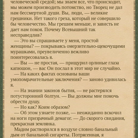
человеческой средой; мы знаем все, что происходит,
мы можем производить потомство, но Творец не дал
нам бессмертной души. Вы, люди, — великие
грешники. Нет такого греха, который не совершило
бы человечество. Мы грешим меньше, и зависть не
дает нам покоя. Почему Всевышний так
несправедлив?
— Это вы спрашиваете у меня, простой
женщины? — покрываясь омерзительно-щекочущими
мурашками, преувеличенно вежливо
поинтересовалась я.
— Вы — не простая, — прищурил орлиные глаза
капюшон, — вас Он послал в этот мир не случайно.
— На каких фактах основаны ваши
умопомрачительные заключения? — заново удивилась
я.
— На знании законов бытия, — не растерялся
потусторонний болтун. — Вы должны мне помочь
обрести душу.
— Но как? Коим образом?
— Об этом узнаете позже, — неожиданно вскочил
на ноги призрачный демагог. — До скорого свидания,
прекрасная землянка.
Мадим растворился в воздухе словно банальный
дым от банальной сигареты. Потрясенная, я