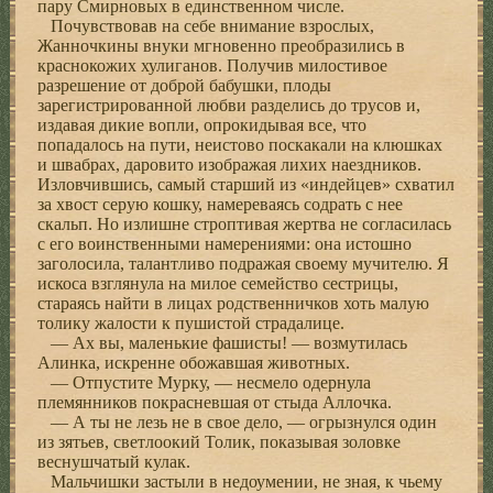
пару Смирновых в единственном числе.
Почувствовав на себе внимание взрослых,
Жанночкины внуки мгновенно преобразились в
краснокожих хулиганов. Получив милостивое
разрешение от доброй бабушки, плоды
зарегистрированной любви разделись до трусов и,
издавая дикие вопли, опрокидывая все, что
попадалось на пути, неистово поскакали на клюшках
и швабрах, даровито изображая лихих наездников.
Изловчившись, самый старший из «индейцев» схватил
за хвост серую кошку, намереваясь содрать с нее
скальп. Но излишне строптивая жертва не согласилась
с его воинственными намерениями: она истошно
заголосила, талантливо подражая своему мучителю. Я
искоса взглянула на милое семейство сестрицы,
стараясь найти в лицах родственничков хоть малую
толику жалости к пушистой страдалице.
— Ах вы, маленькие фашисты! — возмутилась
Алинка, искренне обожавшая животных.
— Отпустите Мурку, — несмело одернула
племянников покрасневшая от стыда Аллочка.
— А ты не лезь не в свое дело, — огрызнулся один
из зятьев, светлоокий Толик, показывая золовке
веснушчатый кулак.
Мальчишки застыли в недоумении, не зная, к чьему