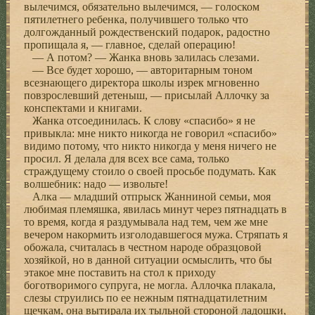
вылечимся, обязательно вылечимся, — голоском
пятилетнего ребенка, получившего только что
долгожданный рождественский подарок, радостно
пропищала я, — главное, сделай операцию!
— А потом? — Жанка вновь залилась слезами.
— Все будет хорошо, — авторитарным тоном
всезнающего директора школы изрек мгновенно
повзрослевший детеныш, — присылай Аллочку за
конспектами и книгами.
Жанка отсоединилась. К слову «спасибо» я не
привыкла: мне никто никогда не говорил «спасибо»
видимо потому, что никто никогда у меня ничего не
просил. Я делала для всех все сама, только
страждущему стоило о своей просьбе подумать. Как
волшебник: надо — извольте!
Алка — младший отпрыск Жанниной семьи, моя
любимая племяшка, явилась минут через пятнадцать в
то время, когда я раздумывала над тем, чем же мне
вечером накормить изголодавшегося мужа. Стряпать я
обожала, считалась в честном народе образцовой
хозяйкой, но в данной ситуации осмыслить, что бы
этакое мне поставить на стол к приходу
боготворимого супруга, не могла. Аллочка плакала,
слезы струились по ее нежным пятнадцатилетним
щечкам, она вытирала их тыльной стороной ладошки,