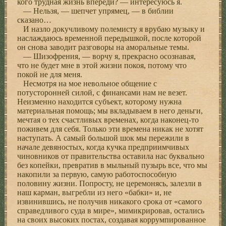
кого трудная жизнь впереди? — интересуюсь я.
— Нельзя, — шепчет упрямец, — в библии
сказано…
И назло докучливому полемисту я врубаю музыку и
наслаждаюсь временной передышкой, после которой
он снова заводит разговоры на аморальные темы.
— Шизофрения, — ворчу я, прекрасно осознавая,
что не будет мне в этой жизни покоя, потому что
покой не для меня.
Несмотря на мое невольное общение с
потусторонней силой, с финансами нам не везет.
Неизменно находится субъект, которому нужна
материальная помощь; мы вкладываем в него деньги,
мечтая о тех счастливых временах, когда наконец-то
поживем для себя. Только эти времена никак не хотят
наступать. А самый большой шок мы пережили в
начале девяностых, когда кучка предприимчивых
чиновников от правительства оставила нас буквально
без копейки, превратив в мыльный пузырь все, что мы
накопили за первую, самую работоспособную
половину жизни. Попросту, не церемонясь, залезли в
наш карман, выгребли из него «бабки» и, не
извинившись, не получив никакого срока от «самого
справедливого суда в мире», мимикрировав, остались
на своих высоких постах, создавая коррумпированное