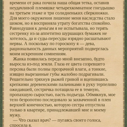
времени от рака почила наша общая тетка, оставив
неудачливой племяшке четырехкомнатное гнездышко
на третьем этаже и три солидненьких сберкнижки.
Для моего окружения лишение меня наследства стало
шоком, но я восприняла утрату богатства спокойно.
Равнодушия к деньгам я не испытывала, но терять
сестренку из-за аппетитно шуршащих бумажек не
хотелось, да и суды-пересуды изрядно расшатывают
нервы. А поскольку по гороскопу я — дева,
рациональность данных мероприятий подверглась
моим искренним сомнениям.
Жанка появилась передо мной внезапно, будто
выросла из-под земли. Глаза ее цвета созревшего
персика были полны прозрачной влаги, а тонкие,
изящно вырезанные губы жалобно подрагивали.
Решительно тряхнув рыжей гривой и вцепившись
крепкими деревенскими пальчиками в руку терпеливо
ожидавшей, сестричка потащила ее в темную,
пропахшую сыростью, пасть подъезда. Обмякнув, мое
тело безропотно последовало за захваченной в плен
верхней конечностью, которую сестра отпустила
только в квартире, принадлежавшей мне и моему
мужу.
— Что сказал врач? — пугаясь своего голоса,
спросила я.