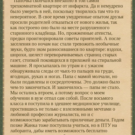
Папочка скончался внезапно в той самой
трехкомнатной квартире от инфаркта. Да и немудрено
было умереть в ней, поскольку творилось там что-то
невероятное. В свое время умудренные опытом друзья
просили родителей отказаться от нового жилья, так
как построено оно было на месте разрушенного
старинного кладбища. Но, прожженные атеисты,
предки проигнорировали советы приятелей. А после
заселения по ночам нас стали тревожить необычные
звуки, будто эхом разносившиеся по квартире: вздохи,
шорохи, шелест переворачиваемых страниц старых
газет, стопкой покоящихся в прихожей на стиральной
машине. Я просыпалась по утрам и с ужасом
обнаруживала следы от чьих-то пальцев на груди,
ягодицах, руках и ногах. Папа с мамой молчали, но
были подавлены и сосредоточены. Это должно было
чем-то закончиться. И закончилось — папы не стало.
Мы остались втроем, а потому вопрос о моем
обучении в вузе отпал сам собой. После восьмого
класса я поступила в здешнее медицинское училище,
простившись не только с взлелеянными мечтами о
любимой профессии журналиста, но и с
возможностью зарабатывать приличные деньги. Годом
позже Жанка тоже поступила учиться, но в ПТУ на
лаборанта, дабы иметь возможность бесплатно