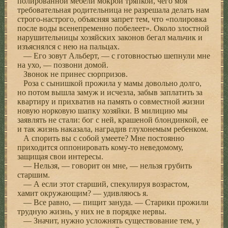
полированной мебели мокрой тряпкой, чего моя
требовательная родительница не разрешала делать нам
строго-настрого, объясняя запрет тем, что «полировка
после воды всенепременно побелеет». Около злостной
нарушительницы хозяйских законов бегал мальчик и
изъяснялся с нею на пальцах.
— Его зовут Альберт, — с готовностью шепнули мне
на ухо, — позвони домой.
Звонок не принес сюрпризов.
Роза с сынишкой прожила у мамы довольно долго,
но потом вышла замуж и исчезла, забыв заплатить за
квартиру и прихватив на память о совместной жизни
новую норковую шапку хозяйки. В милицию мы
заявлять не стали: бог с ней, крашеной блондинкой, ее
и так жизнь наказала, наградив глухонемым ребенком.
А спорить вы с собой умеете? Мне постоянно
приходится оппонировать кому-то неведомому,
защищая свои интересы.
— Нельзя, — говорит он мне, — нельзя грубить
старшим.
— А если этот старший, спекулируя возрастом,
хамит окружающим? — удивляюсь я.
— Все равно, — пищит зануда. — Старики прожили
трудную жизнь, у них не в порядке нервы.
— Значит, нужно усложнять существование тем, у