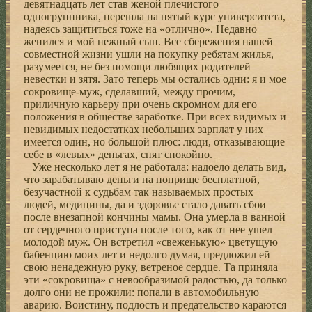
девятнадцать лет став женой плечистого
одногруппника, перешла на пятый курс университета,
надеясь защититься тоже на «отлично». Недавно
женился и мой нежный сын. Все сбережения нашей
совместной жизни ушли на покупку ребятам жилья,
разумеется, не без помощи любящих родителей
невестки и зятя. Зато теперь мы остались одни: я и мое
сокровище-муж, сделавший, между прочим,
приличную карьеру при очень скромном для его
положения в обществе заработке. При всех видимых и
невидимых недостатках небольших зарплат у них
имеется один, но большой плюс: люди, отказывающие
себе в «левых» деньгах, спят спокойно.
Уже несколько лет я не работала: надоело делать вид,
что зарабатываю деньги на поприще бесплатной,
безучастной к судьбам так называемых простых
людей, медицины, да и здоровье стало давать сбои
после внезапной кончины мамы. Она умерла в ванной
от сердечного приступа после того, как от нее ушел
молодой муж. Он встретил «свеженькую» цветущую
бабенцию моих лет и недолго думая, предложил ей
свою ненадежную руку, ветреное сердце. Та приняла
эти «сокровища» с невообразимой радостью, да только
долго они не прожили: попали в автомобильную
аварию. Воистину, подлость и предательство караются