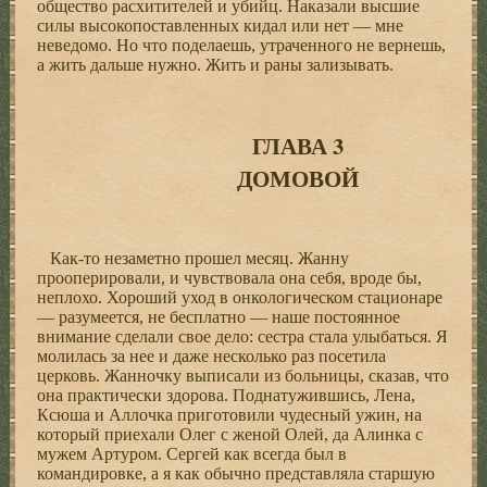
общество расхитителей и убийц. Наказали высшие
силы высокопоставленных кидал или нет — мне
неведомо. Но что поделаешь, утраченного не вернешь,
а жить дальше нужно. Жить и раны зализывать.
ГЛАВА 3
ДОМОВОЙ
Как-то незаметно прошел месяц. Жанну
прооперировали, и чувствовала она себя, вроде бы,
неплохо. Хороший уход в онкологическом стационаре
— разумеется, не бесплатно — наше постоянное
внимание сделали свое дело: сестра стала улыбаться. Я
молилась за нее и даже несколько раз посетила
церковь. Жанночку выписали из больницы, сказав, что
она практически здорова. Поднатужившись, Лена,
Ксюша и Аллочка приготовили чудесный ужин, на
который приехали Олег с женой Олей, да Алинка с
мужем Артуром. Сергей как всегда был в
командировке, а я как обычно представляла старшую