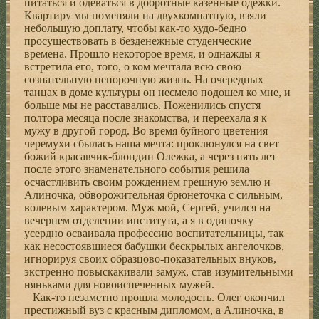
питаться и одеваться в добротные казенные одежки.
Квартиру мы поменяли на двухкомнатную, взяли
небольшую доплату, чтобы как-то худо-бедно
просуществовать в безденежные студенческие
времена. Прошло некоторое время, и однажды я
встретила его, того, о ком мечтала всю свою
сознательную непорочную жизнь. На очередных
танцах в доме культуры он несмело подошел ко мне, и
больше мы не расставались. Поженились спустя
полтора месяца после знакомства, и переехала я к
мужу в другой город. Во время буйного цветения
черемухи сбылась наша мечта: проклюнулся на свет
божий красавчик-блондин Олежка, а через пять лет
после этого знаменательного события решила
осчастливить своим рождением грешную землю и
Алиночка, обворожительная брюнеточка с сильным,
волевым характером. Муж мой, Сергей, учился на
вечернем отделении института, а я в одиночку
усердно осваивала профессию воспитательницы, так
как несостоявшиеся бабушки бескрылых ангелочков,
игнорируя своих образцово-показательных внуков,
экстренно повыскакивали замуж, став изумительными
няньками для новоиспеченных мужей.
Как-то незаметно прошла молодость. Олег окончил
престижный вуз с красным дипломом, а Алиночка, в