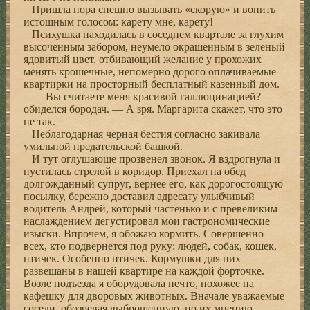
Пришла пора спешно вызывать «скорую» и вопить
истошным голосом: карету мне, карету!
Психушка находилась в соседнем квартале за глухим
высоченным забором, неумело окрашенным в зеленый
ядовитый цвет, отбивающий желание у прохожих
менять крошечные, непомерно дорого оплачиваемые
квартирки на просторный бесплатный казенный дом.
— Вы считаете меня красивой галлюцинацией? —
обиделся бородач. — А зря. Маргарита скажет, что это
не так.
Неблагодарная черная бестия согласно закивала
умильной предательской башкой.
И тут оглушающе прозвенел звонок. Я вздрогнула и
пустилась стрелой в коридор. Приехал на обед
долгожданный супруг, вернее его, как дорогостоящую
посылку, бережно доставил адресату улыбчивый
водитель Андрей, который частенько и с превеликим
наслаждением дегустировал мои гастрономические
изыски. Впрочем, я обожаю кормить. Совершенно
всех, кто подвернется под руку: людей, собак, кошек,
птичек. Особенно птичек. Кормушки для них
развешаны в нашей квартире на каждой форточке.
Возле подъезда я оборудовала нечто, похожее на
кафешку для дворовых животных. Вначале уважаемые
соседи, обозревая выброшенную, по их мнению,