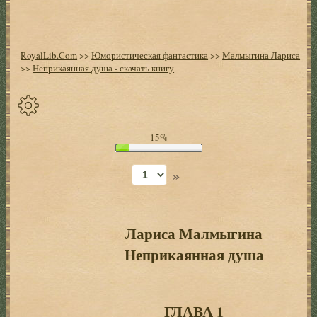
RoyalLib.Com
>>
Юмористическая фантастика
>>
Малмыгина Лариса
>>
Неприкаянная душа - скачать книгу
Спрятать
15%
опции
»
Начало
Установить
закладку
Лариса Малмыгина
Неприкаянная душа
Настройки
+
Оглавление
+
ГЛАВА 1