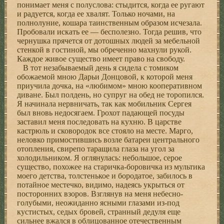
понимает меня с полуслова: стыдится, когда ее ругают
и радуется, когда ее хвалят. Только ночами, на
полнолуние, кошара таинственным образом исчезала.
Пробовали искать ее — бесполезно. Тогда решив, что
чернушка прячется от дотошных людей за мебельной
стенкой в гостиной, мы обреченно махнули рукой.
Каждое живое существо имеет право на свободу.
В тот незабываемый день я сидела с томиком
обожаемой мною Дарьи Донцовой, к которой меня
приучила дочка, на «любимом» мною кооперативном
диване. Был полдень, но супруг на обед не торопился.
Я начинала нервничать, так как мобильник Сергея
был вновь недосягаем. Грохот падающей посуды
заставил меня последовать на кухню. В царстве
кастрюль и сковородок все стояло на месте. Марго,
неловко примостившись возле батареи центрального
отопления, свирепо таращила глаза на угол за
холодильником. Я оглянулась: небольшое, серое
существо, похожее на старичка-боровичка из мультика
моего детства, толстенькое и бородатое, забилось в
потайное местечко, видимо, надеясь укрыться от
посторонних взоров. Взглянув на меня небесно-
голубыми, неожиданно ясными глазами из-под
кустистых, седых бровей, странный дедуля еще
сильнее вжался в облицованное отечественным