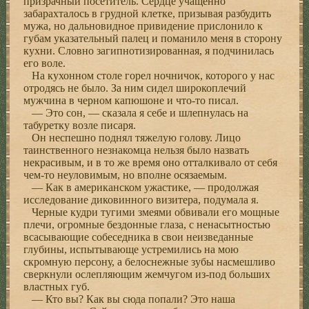
призрачный посетитель. Сердце учащенно
забарахталось в грудной клетке, призывая разбудить
мужа, но дальновидное привидение прислонило к
губам указательный палец и поманило меня в сторону
кухни. Словно загипнотизированная, я подчинилась
его воле.
На кухонном столе горел ночничок, которого у нас
отродясь не было. За ним сидел широкоплечий
мужчина в черном капюшоне и что-то писал.
— Это сон, — сказала я себе и шлепнулась на
табуретку возле писаря.
Он неспешно поднял тяжелую голову. Лицо
таинственного незнакомца нельзя было назвать
некрасивым, и в то же время оно отталкивало от себя
чем-то неуловимым, но вполне осязаемым.
— Как в американском ужастике, — продолжая
исследование диковинного визитера, подумала я.
Черные кудри тугими змеями обвивали его мощные
плечи, огромные бездонные глаза, с ненасытностью
всасывающие собеседника в свои неизведанные
глубины, испытывающе устремились на мою
скромную персону, а белоснежные зубы насмешливо
сверкнули ослепляющим жемчугом из-под больших
властных губ.
— Кто вы? Как вы сюда попали? Это наша