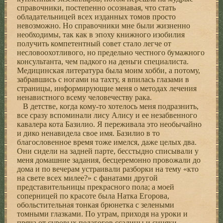
справочники, постепенно осознавая, что стать
обладательницей всех изданных томов просто
невозможно. Но справочники мне были жизненно
необходимы, так как в эпоху книжного изобилия
получить компетентный совет стало легче от
несловоохотливого, но предельно честного бумажного
консультанта, чем падкого на деньги специалиста.
Медицинская литература была моим хобби, а потому,
забравшись с ногами на тахту, я впилась глазами в
страницы, информирующие меня о методах лечения
ненавистного всему человечеству рака.
В детстве, когда кому-то хотелось меня подразнить,
все сразу вспоминали лису Алису и ее незабвенного
кавалера кота Базилио. Я переживала это необычайно
и дико ненавидела свое имя. Базилио в то
благословенное время тоже имелся, даже целых два.
Они сидели на задней парте, бесстыдно списывали у
меня домашние задания, бесцеремонно провожали до
дома и по вечерам устраивали разборки на тему «кто
на свете всех милее?» с фанатами другой
представительницы прекрасного пола; а моей
соперницей по красоте была Натка Егорова,
обольстительная тонкая брюнетка с зелеными
томными глазками. По утрам, приходя на уроки и
пряча от суровых педагогов ссадины и синяки,