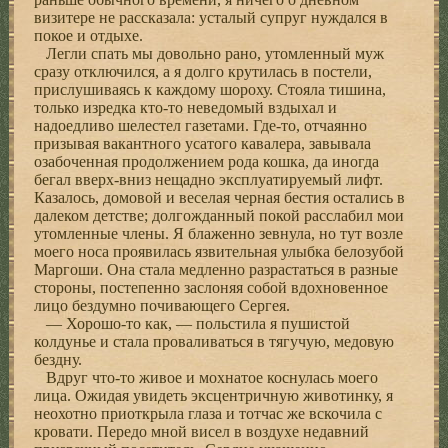
визитере не рассказала: усталый супруг нуждался в
покое и отдыхе.
Легли спать мы довольно рано, утомленный муж
сразу отключился, а я долго крутилась в постели,
прислушиваясь к каждому шороху. Стояла тишина,
только изредка кто-то неведомый вздыхал и
надоедливо шелестел газетами. Где-то, отчаянно
призывая вакантного усатого кавалера, завывала
озабоченная продолжением рода кошка, да иногда
бегал вверх-вниз нещадно эксплуатируемый лифт.
Казалось, домовой и веселая черная бестия остались в
далеком детстве; долгожданный покой расслабил мои
утомленные члены. Я блаженно зевнула, но тут возле
моего носа проявилась язвительная улыбка белозубой
Маргоши. Она стала медленно разрастаться в разные
стороны, постепенно заслоняя собой вдохновенное
лицо бездумно почивающего Сергея.
— Хорошо-то как, — польстила я пушистой
колдунье и стала проваливаться в тягучую, медовую
бездну.
Вдруг что-то живое и мохнатое коснулась моего
лица. Ожидая увидеть эксцентричную животинку, я
неохотно приоткрыла глаза и тотчас же вскочила с
кровати. Передо мной висел в воздухе недавний