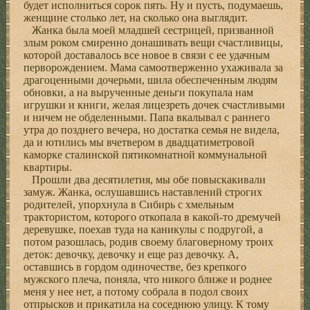
будет исполниться сорок пять. Ну и пусть, подумаешь,
женщине столько лет, на сколько она выглядит.
Жанка была моей младшей сестрицей, призванной
злым роком смиренно донашивать вещи счастливицы,
которой доставалось все новое в связи с ее удачным
перворождением. Мама самоотверженно ухаживала за
драгоценными дочерьми, шила обеспеченным людям
обновки, а на вырученные деньги покупала нам
игрушки и книги, желая лицезреть дочек счастливыми
и ничем не обделенными. Папа вкалывал с раннего
утра до позднего вечера, но достатка семья не видела,
да и ютились мы вчетвером в двадцатиметровой
каморке сталинской пятикомнатной коммунальной
квартиры.
Прошли два десятилетия, мы обе повыскакивали
замуж. Жанка, ослушавшись наставлений строгих
родителей, упорхнула в Сибирь с хмельным
трактористом, которого откопала в какой-то дремучей
деревушке, поехав туда на каникулы с подругой, а
потом разошлась, родив своему благоверному троих
деток: девочку, девочку и еще раз девочку. А,
оставшись в гордом одиночестве, без крепкого
мужского плеча, поняла, что никого ближе и роднее
меня у нее нет, а потому собрала в подол своих
отпрысков и прикатила на соседнюю улицу. К тому