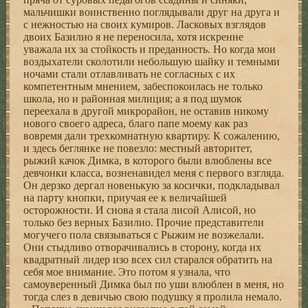
мальчишки воинственно поглядывали друг на друга и
с нежностью на своих кумиров. Ласковых взглядов
двоих Базилио я не переносила, хотя искренне
уважала их за стойкость и преданность. Но когда мои
воздыхатели сколотили небольшую шайку и темными
ночами стали отлавливать не согласных с их
компетентным мнением, забеспокоилась не только
школа, но и районная милиция; а я под шумок
переехала в другой микрорайон, не оставив никому
нового своего адреса, благо папе моему как раз
вовремя дали трехкомнатную квартиру. К сожалению,
и здесь беглянке не повезло: местный авторитет,
рыжий качок Димка, в которого были влюблены все
девчонки класса, возненавидел меня с первого взгляда.
Он дерзко дергал новенькую за косички, подкладывал
на парту кнопки, приучая ее к величайшей
осторожности. И снова я стала лисой Алисой, но
только без верных Базилио. Прочие представители
могучего пола связываться с Рыжим не возжелали.
Они стыдливо отворачивались в сторону, когда их
квадратный лидер изо всех сил старался обратить на
себя мое внимание. Это потом я узнала, что
самоуверенный Димка был по уши влюблен в меня, но
тогда слез в девичью свою подушку я пролила немало.