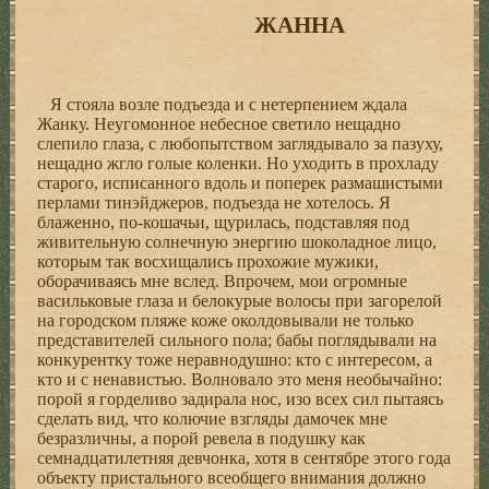
ЖАННА
Я стояла возле подъезда и с нетерпением ждала
Жанку. Неугомонное небесное светило нещадно
слепило глаза, с любопытством заглядывало за пазуху,
нещадно жгло голые коленки. Но уходить в прохладу
старого, исписанного вдоль и поперек размашистыми
перлами тинэйджеров, подъезда не хотелось. Я
блаженно, по-кошачьи, щурилась, подставляя под
живительную солнечную энергию шоколадное лицо,
которым так восхищались прохожие мужики,
оборачиваясь мне вслед. Впрочем, мои огромные
васильковые глаза и белокурые волосы при загорелой
на городском пляже коже околдовывали не только
представителей сильного пола; бабы поглядывали на
конкурентку тоже неравнодушно: кто с интересом, а
кто и с ненавистью. Волновало это меня необычайно:
порой я горделиво задирала нос, изо всех сил пытаясь
сделать вид, что колючие взгляды дамочек мне
безразличны, а порой ревела в подушку как
семнадцатилетняя девчонка, хотя в сентябре этого года
объекту пристального всеобщего внимания должно