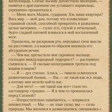
жилплощадь. Сейчас вызову доблестную милицию, —
памятуя о драгоценном сне уставшего кормильца,
отрешенно прошептала я.
— Меня звать Мадим, сударыня. Хм, ваша квартира?
Весь мир — мой дом, потому что я повелеваю
страшной силой, способной превратить в развалины
целые материки, — голос его, глухой и печальный,
будто сладкой патокой вливался в мой воспаленный
мозг.
Пришелец, не раскрывая рта, передавал свои мысли
на расстояние, а я каким-то образом внимала его
абсурдным речам.
— Чем вас прельстило мое скромное жилище,
господин международный террорист? — растерянно
съязвила я, — И сколько килограммов тротила под
вашим плащом?
— Я — дух стихии, Алиса, — тяжело усмехнулся
развенчанный боевик. — Вы — не такая как все люди,
а потому мне велели найти вас.
— Для чего? — «не такой как все» стало по-
настоящему страшно. — Я в чем-то провинилась
перед Сатаной?
— Непростительно ошибаетесь, — взорвался
неизвестный. — Мы — не злые силы, мы — силы
природы. Мы женимся и размножаемся, смешиваясь с