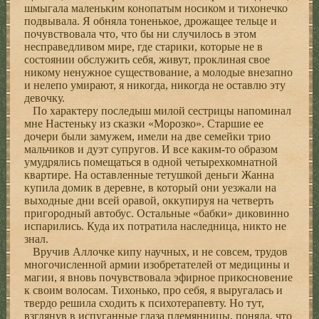
шмыгала маленьким конопатым носиком и тихонечко
подвывала. Я обняла тоненькое, дрожащее тельце и
почувствовала что, что бы ни случилось в этом
несправедливом мире, где старики, которые не в
состоянии обслужить себя, живут, проклиная свое
никому ненужное существование, а молодые внезапно
и нелепо умирают, я никогда, никогда не оставлю эту
девочку.
По характеру последыш милой сестрицы напоминал
мне Настеньку из сказки «Морозко». Старшие ее
дочери были замужем, имели на две семейки трио
мальчиков и дуэт супругов. И все каким-то образом
умудрялись помещаться в одной четырехкомнатной
квартире. На оставленные тетушкой деньги Жанна
купила домик в деревне, в который они уезжали на
выходные дни всей оравой, оккупируя на четверть
пригородный автобус. Остальные «бабки» диковинно
испарились. Куда их потратила наследница, никто не
знал.
Вручив Аллочке кипу научных, и не совсем, трудов
многочисленной армии изобретателей от медицины и
магии, я вновь почувствовала эфирное прикосновение
к своим волосам. Тихонько, про себя, я выругалась и
твердо решила сходить к психотерапевту. Но тут,
взглянув в испуганные глаза племянницы, поняла, что