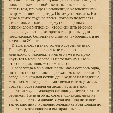
повышенным, не свойственным онкологии,
аппетитом, прибирая насыщенную человеческими
испражнениями квартиру. Потом успокоилась. Но
даже в самое трудное время, покорно подставляя
фиолетовые ягодицы под жуткие шприцы с
сернокислой магнезией, чтобы снизить высокое
кровяное давление, которое в те страшные дни
преследовало бесплатную сиделку и уборщицу, я не
хотела зла Жанне.
И еще: иногда я знаю то, чего совсем не знаю.
Например, представляют мне совершенно
незнакомого человека, а имя его уже настырно
крутится в моей голове. И не только имя. Но и
отчество, фамилия, место жительства.
После ухода в мир иной папы, мама осталась одна,
ни за что не соглашаясь переехать ко мне в соседний
город. Она каждый божий день ходила на кладбище,
жгла ночами перед иконами свечки и тихо угасала.
Тогда и посоветовали ей люди пустить в дом
квартирантку — молодую женщину с десятилетним
ребенком. Не зная об их совете, однажды, лежа на
своем раритетном диване, я увидела под потолком
такую картинку: крашеная блондинка Роза ходила по
квартире моей юности и вытирала пыль с