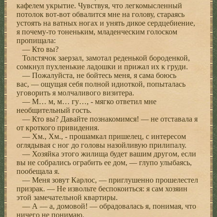
кафелем укрытие. Чувствуя, что легкомысленный
потолок вот-вот обвалится мне на голову, стараясь
устоять на ватных ногах и унять дикое сердцебиение,
я почему-то тоненьким, младенческим голоском
пропищала:
— Кто вы?
Толстячок заерзал, замотал реденькой бороденкой,
сомкнул пухленькие ладошки и прижал их к груди.
— Пожалуйста, не бойтесь меня, я сама боюсь
вас, — ощущая себя полной идиоткой, попыталась
уговорить я молчаливого визитера.
— М… м, м… гу…, - мягко ответил мне
необщительный гость.
— Кто вы? Давайте познакомимся! — не отставала я
от кроткого привидения.
— Хм., Хм., - прошамкал пришелец, с интересом
оглядывая с ног до головы назойливую прилипалу.
— Хозяйка этого жилища будет вашим другом, если
вы не собрались ограбить ее дом, — глупо улыбаясь,
пообещала я.
— Меня зовут Карлос, — приглушенно прошелестел
призрак. — Не извольте беспокоиться: я сам хозяин
этой замечательной квартиры.
— А — а, домовой! — обрадовалась я, понимая, что
ничего не понимаю.