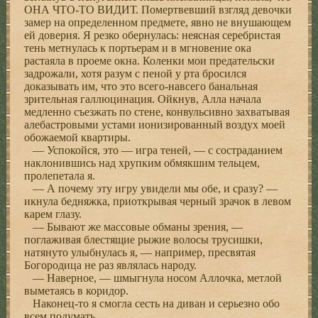
ОНА ЧТО-ТО ВИДИТ. Помертвевший взгляд девочки
замер на определенном предмете, явно не внушающем
ей доверия. Я резко обернулась: неясная серебристая
тень метнулась к портьерам и в мгновение ока
растаяла в проеме окна. Коленки мои предательски
задрожали, хотя разум с пеной у рта бросился
доказывать им, что это всего-навсего банальная
зрительная галлюцинация. Ойкнув, Алла начала
медленно съезжать по стене, конвульсивно захватывая
алебастровыми устами ионизированный воздух моей
обожаемой квартиры.
— Успокойся, это — игра теней, — с состраданием
наклонившись над хрупким обмякшим тельцем,
пролепетала я.
— А почему эту игру увидели мы обе, и сразу? —
икнула бедняжка, приоткрывая черный зрачок в левом
карем глазу.
— Бывают же массовые обманы зрения, —
поглаживая блестящие рыжие волосы трусишки,
натянуто улыбнулась я, — например, пресвятая
Богородица не раз являлась народу.
— Наверное, — шмыгнула носом Аллочка, метлой
выметаясь в коридор.
Наконец-то я смогла сесть на диван и серьезно обо
всем подумать.