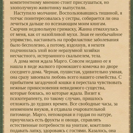
компетентному мнению стоит прислушаться, но
злополучную животинку выпустили.
Наступило молчание. Воспользовавшись тишиной, я
тотчас поинтересовалась у сестры, собирается ли она
лечиться дальше по всезнающим моим книгам.
Скорчив недовольную гримаску, Жанна отмахнулась
от меня, как от назойливой мухи. Зная ее необычайное
упрямство, настаивать на профилактике заболевания
было бесполезно, а потому, вздохнув, я нехотя
подчинилась злой воле неразумной хозяйки
несчастного, истерзанного скальпелем, тела.
А дома меня ждала Марго. Совсем недавно ее я
нашла в виде жалкого промокшего комочка во дворе
соседнего дома. Черная, пушистая, удивительно умная,
она сразу завоевала любовь всего нашего семейства. С
прибытием загадочной кошки я перестала чувствовать
нежные прикосновения невидимого существа,
которые боялась, но которые ждала. Визит к
психотерапевту, по такому случаю, пришлось
отложить до худших времен. Все свободные часы, за
неимением внуков, я отдавала очаровательной
питомице. Марго, непокорная и гордая по натуре,
приучилась есть фрукты и овощи, справлять
естественные потребности на унитазе, кокетливо
подавать лапку, здороваясь с гостями. Казалось, она