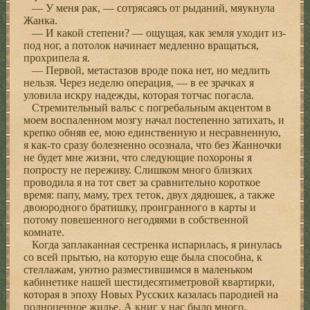
— У меня рак, — сотрясаясь от рыданий, мяукнула
Жанка.
— И какой степени? — ощущая, как земля уходит из-
под ног, а потолок начинает медленно вращаться,
прохрипела я.
— Первой, метастазов вроде пока нет, но медлить
нельзя. Через неделю операция, — в ее зрачках я
уловила искру надежды, которая тотчас погасла.
Стремительный вальс с погребальным акцентом в
моем воспаленном мозгу начал постепенно затихать, и
крепко обняв ее, мою единственную и несравненную,
я как-то сразу болезненно осознала, что без Жанночки
не будет мне жизни, что следующие похороны я
попросту не переживу. Слишком много близких
проводила я на тот свет за сравнительно короткое
время: папу, маму, трех теток, двух дядюшек, а также
двоюродного братишку, проигранного в карты и
потому повешенного негодяями в собственной
комнате.
Когда заплаканная сестренка испарилась, я ринулась
со всей прытью, на которую еще была способна, к
стеллажам, уютно разместившимся в маленьком
кабинетике нашей шестидесятиметровой квартирки,
которая в эпоху Новых Русских казалась пародией на
полноценное жилье. А книг у нас было много.