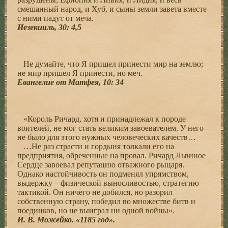
смешанный народ, и Хуб, и сыны земли завета вместе
с ними падут от меча.
Иезекииль, 30: 4,5
Не думайте, что Я пришел принести мир на землю;
не мир пришел Я принести, но меч.
Евангелие от Матфея, 10: 34
«Король Ричард, хотя и принадлежал к породе
воителей, не мог стать великим завоевателем. У него
не было для этого нужных человеческих качеств…
…Не раз страсти и гордыня толкали его на
предприятия, обреченные на провал. Ричард Львиное
Сердце завоевал репутацию отважного рыцаря.
Однако настойчивость он подменял упрямством,
выдержку – физической выносливостью, стратегию –
тактикой. Он ничего не добился, но разорил
собственную страну, победил во множестве битв и
поединков, но не выиграл ни одной войны».
И. В. Можейко. «1185 год».