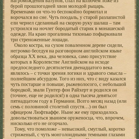
нагромождения валунов, спал на колючем ложе из
бурой прошлогодней хвои молодой рыцарь.
Временами он что-то беспокойно бормотал и
ворочался во сне. Чуть поодаль, у старой разлапистой
ели чернел сделанный на скорую руку шалаш – там
устроился на ночлег бородатый старик в монашеской
одежде. На краю прогалины тихонько пофыркивали
три стреноженные лошади.
Около костра, на сухом поваленном дереве сидели,
негромко беседуя на разговорном английском языке
образца ХХ века, два человека, само присутствие
которых в Королевстве Английском на исходе
предпоследнего десятилетия двенадцатого века
являлось – с точки зрения логики и здравого смысла –
полнейшим абсурдом. Того из них, что с виду казался
чуть постарше и повыше, рыжеволосого, с небольшой
бородкой, звали Гунтер фон Райхерт и родился он
(точнее, еще не родился!) в одна тысяча девятьсот
пятнадцатом году в Германии. Всего месяц назад (или
семь с половиной столетий спустя…) он был
офицером Люфтваффе. Ныне же ему приходилось
довольствоваться званием оруженосца, что, впрочем,
нисколько его не огорчало.
Тому, что помоложе – невысокий, смуглый, коротко
стриженый, с чуть монголоидными темными глазами