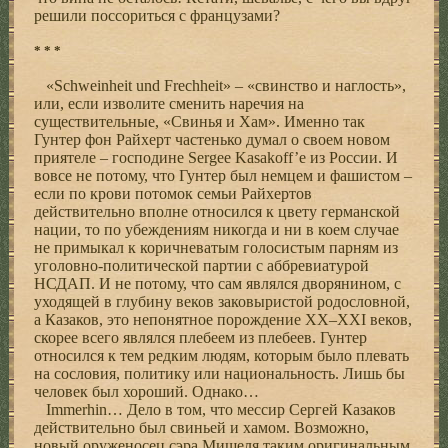
решили поссориться с французами?
* * *
«Schweinheit und Frechheit» – «свинство и наглость»,
или, если изволите сменить наречия на
существительные, «Свинья и Хам». Именно так
Гунтер фон Райхерт частенько думал о своем новом
приятеле – господине Sergee Kasakoff’е из России. И
вовсе не потому, что Гунтер был немцем и фашистом –
если по крови потомок семьи Райхертов
действительно вполне относился к цвету германской
нации, то по убеждениям никогда и ни в коем случае
не примыкал к коричневатым голосистым парням из
уголовно-политической партии с аббревиатурой
НСДАП. И не потому, что сам являлся дворянином, с
уходящей в глубину веков заковыристой родословной,
а Казаков, это непонятное порождение XX–XXI веков,
скорее всего являлся плебеем из плебеев. Гунтер
относился к тем редким людям, которым было плевать
на сословия, политику или национальность. Лишь бы
человек был хороший. Однако…
Immerhin… Дело в том, что мессир Сергей Казаков
действительно был свиньей и хамом. Возможно,
новый оруженосец сэра Мишеля таким оригинальным