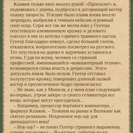
Казаков только вяло махнул рукой: «Проехали!» и,
поднявшись с дерева, подбросил в догорающий костер
охапку хвороста. Угасшее было пламя вновь весело
затрещало, выбросив к темным небесам огромный
сноп искр. Серж все так же молча взял у Гунтера
опустевшую алюминиевую кружку и деловито
плеснул в нее из котелка горячего травяного настоя.
Гунтер благодарно кивнул, сделал большой глоток,
откашлялся, вопросительно посмотрел на русского.
Тот опустился на дерево и задумчиво уставился в
огонь. Судя по всему, человек со странной
профессией, именовавшейся «компьютерный техник»,
вознамерился снова впасть в депрессию. Этого
допускать никак было нельзя. Гунтер отставил
полупустую кружку, поворошил длинной палкой
костер и преувеличенно бодро провозгласил:
– Не знаю, как у Мишеля, а у меня план следующий:
во-первых, утром забери со своего геликоптера все
вещи, которые могут пригодиться…
– Например, процессор бортового компьютера, –
фыркнул Казаков. – Толкнем на рынке в Ватикане как
святую реликвию. Нехреновое ноу-хау для
двенадцатого века!
– Ноу-хау? – не понял Гунтер странного выражения,
однако продолжил: – Во-вторых, отбытие на юг