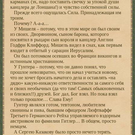
карманах (эх, надо поставить свечку за упокой души
канцлера де Лоншана!) и чувство собственной силы.
Прежде всего ощущалась Сила. Принадлежащая им
троим.
Почему? А-а-а…
У Мишеля – потому, что в этом мире он был своим
из своих. Дворянином, сыном барона, которого
посвятил в рыцари сын короля и канцлер Англии
Годфри Клиффорд. Мишель видел в снах, как первым
входит в отбитый у сарацин Иерусалим.
Он был потомком осевших во Франции викингов и
истинным христианином.
У Гунтера – потому, что он давно понял, что
прошлое невозвратно, что он начал учиться новому,
что не хочет бросать начатого дела и оставлять «на
дядю» какую-никакую ответственности за самого себя
и своих необычных (да что там! Самых обыкновенных
и близких!!) друзей. Бог дал, Бог взял. Но пока взял
только прошлое… Слава Ему!
Гунтер являлся готом, тевтоном, любителем
свинины и пива, бывшим офицером Люфтваффе
Третьего Германского Рейха управляемого вздорным
австрияком по фамилии Гитлер… В общем, просто
немцем.
А Сергею Казакову было просто нечего терять.