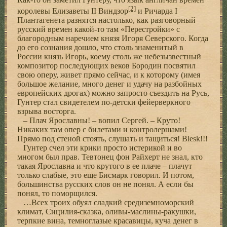
[2]
королевы Елизаветы II Виндзор
и Ричарда I
Плантагенета разнятся настолько, как разговорный
русский времен какой-то там «Перестройки» с
благородным наречием князя Игоря Северского. Когда
до его сознания дошло, что столь знаменитый в
России князь Игорь, коему столь же небезызвестный
композитор последующих веков Бородин посвятил
свою оперу, живет прямо сейчас, и к которому (имея
большое желание, много денег и удачу на разбойных
европейских дрогах) можно запросто съездить на Русь,
Гунтер стал свидетелем по-детски фейерверкного
взрыва восторга.
– Плач Ярославны! – вопил Сергей. – Круто!
Никаких там опер с билетами и контролершами!
Прямо под стеной стоять, слушать и тащиться! Blesk!!!
Гунтер счел эти крики просто истерикой и во
многом был прав. Тевтонец фон Райхерт не знал, кто
такая Ярославна и что крутого в ее плаче – плачут
только слабые, это еще Бисмарк говорил. И потом,
большинства русских слов он не понял. А если бы
понял, то поморщился.
…Всех троих обуял сладкий средиземноморский
климат, Сицилия-сказка, оливы-маслины-ракушки,
терпкие вина, темноглазые красавицы, куча денег в