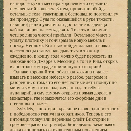
на пороге кухни мессира королевского сержанта
немаленький кошелек. Затем, прилежно обойдя
остальные тела, трактирщик беспощадно повторил ту
же процедуру. Судя по оказавшейся в руке тяжести,
павшие франки увеличили достояние владельца
кабака ливров на семь-девять. То есть в наличии
четыре ливра чистой прибыли. Остальное уйдет в
уплату плотнику и гончарам за новую мебель и
посуду. Неплохо. Если так пойдет дальше и вояки-
крестоносцы станут наведываться в трактир
ежедневно, к концу года можно будет переехать из
занюханного Джарре в Мессину, а то и в Рим, открыв
в апостольском граде приличную тратторию!
Однако хороший тон обязывал хозяина и далее
взывать к высоким небесам о разбое, разгроме и
разорении, о том, что его несчастные дети пойдут по
миру и умрут от голода, жена продаст себя в
лупанарий, а ему самому открыта прямая дорога в
монастырь, где и закончатся его скорбные дни в
стенаниях и плаче.
– Zvizdets, – повторил красивое слово один из троих
и победоносно глянул на соратников. Теперь в его
интонациях звучали переливы флейт Виктории и
громовые раскаты триумфа. Безнадежно начавшаяся
драка окончилась сокрушительным поражением