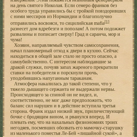
на день святого Николая. Если семеро франков без
особого труда управились бы с тройкой повздоривших
с ними мессиров из Нормандии и благополучно
[1]
отправились восвояси, то сицилийская mafia
разнесет дом вдребезги и пополам! А потом подожжет
развалины и пописает сверху! Град и саранча, мор и
чума!
Хозяин, направляемый чувством самосохранения,
начал планомерный отход к двери в кухню. Сейчас
находиться в общей зале стало не просто опасно, а
самоубийственно. С интересом наблюдавшие за
дракой служки, почуяв запах жареного прекратили
ставки на победителя и порскнули прочь,
уподобившись напуганным тараканам.
Атмосфера накалилась до такой степени, что у
тяжело дышащего сержанта не выдержали нервы.
Происходящего за спиной он не видел, и,
соответственно, не мог даже предположить, что
баланс сил нарушен и в действие вступила третья
сторона. Франк издал низкий звук, приличествующий
бочке с бродящим вином, и рванулся вперед. И
плевать ему, что на нахальных физиономиях троих
негодяев, посмевших обозвать его мамочку-старушку
из маленького поместья Ле-Бей «лишайной сукой», а