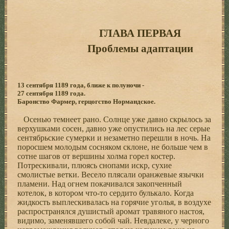
ГЛАВА ПЕРВАЯ
Проблемы адаптации
13 сентября 1189 года, ближе к полуночи -
27 сентября 1189 года.
Баронство Фармер, герцогство Нормандское.
Осенью темнеет рано. Солнце уже давно скрылось за
верхушками сосен, давно уже опустились на лес серые
сентябрьские сумерки и незаметно перешли в ночь. На
поросшем молодым сосняком склоне, не больше чем в
сотне шагов от вершины холма горел костер.
Потрескивали, плюясь снопами искр, сухие
смолистые ветки. Весело плясали оранжевые язычки
пламени. Над огнем покачивался закопченный
котелок, в котором что-то сердито булькало. Когда
жидкость выплескивалась на горячие уголья, в воздухе
распространялся душистый аромат травяного настоя,
видимо, заменявшего собой чай. Невдалеке, у черного