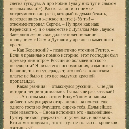
слегка тугодум. А про Робин Гуда у них тут и слыхом
не слыхивали!»). Рассказал он и о поимке
хитроумного канцлера, который надумал бежать,
переодевшись в женское платье («Ух ты! –
откомментировал Сергей. – Ну прям как наш
Керенский!»), и о знакомстве с Дугалом Мак-Лаудом.
Завершил же он свое долгое повествование
прощанием с Гаем и Дугалом у древнего каменного
креста.
– Как Керенский? – педантично уточнил Гунтер. –
Если я правильно помню историю, этот господин был
премьер-министром России до большевистского
переворота? Я читал его воспоминания, изданные в
Берлине, так он утверждает, что побега в женском
платье не было и это все выдумки красной
пропаганды.
– Какая разница? – отмахнулся русский. – Сие для
истории непринципиально. Ты дальше рассказывай!
– …А потом мы с отцом Колумбаном и нашим
доблестным рыцарем отправились на поиски еще
одного гостя из будущего, сиречь тебя. Дальнейшее
тебе известно. – Снова вспомнив это «дальнейшее»,
Гунтер не смог удержаться от усмешки, и добавил: –
Кто ж мог подумать, что ты тут не только на кроликов
охотишься?