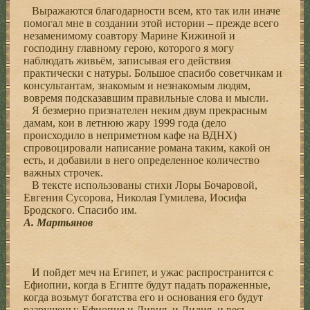
Выражаются благодарности всем, кто так или иначе
помогал мне в создании этой истории – прежде всего
незаменимому соавтору Марине Кижиной и
господину главному герою, которого я могу
наблюдать живьём, записывая его действия
практически с натуры. Большое спасибо советчикам и
консультантам, знакомым и незнакомым людям,
вовремя подсказавшим правильные слова и мысли.
Я безмерно признателен неким двум прекрасным
дамам, кои в летнюю жару 1999 года (дело
происходило в неприметном кафе на ВДНХ)
спровоцировали написание романа таким, какой он
есть, и добавили в него определенное количество
важных строчек.
В тексте использованы стихи Лоры Бочаровой,
Евгения Сусорова, Николая Гумилева, Иосифа
Бродского. Спасибо им.
А. Мартьянов
И пойдет меч на Египет, и ужас распространится с
Ефиопии, когда в Египте будут падать пораженные,
когда возьмут богатства его и основания его будут
разрушены; Ефиопия и Ливия, и Лидия, и весь