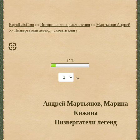
RoyalLib.Com
>>
Исторические приключения
>>
Мартьянов Андрей
>>
Низвергатели легенд - скачать книгу
Спрятать
12%
опции
»
Начало
Установить
закладку
Андрей Мартьянов, Марина
Кижина
Настройки
+
Низвергатели легенд
Оглавление
+