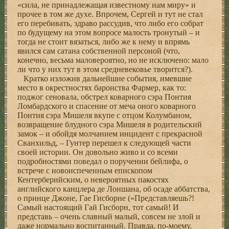
«сила, не принадлежащая известному нам миру» и
прочее в том же духе. Впрочем, Сергей и тут не стал
его перебивать, здраво рассудив, что либо его собрат
по будущему на этом вопросе малость тронутый – и
тогда не стоит вязаться, либо же к нему и впрямь
явился сам сатана собственной персоной (что,
конечно, весьма маловероятно, но не исключено: мало
ли что у них тут в этом средневековье творится?).
Кратко изложив дальнейшие события, имевшие
место в окрестностях баронства Фармер, как то:
поджог сеновала, обстрел коварного сэра Понтия
Ломбардского и спасение от меча оного коварного
Понтия сэра Мишеля вкупе с отцом Колумбаном,
возвращение блудного сэра Мишеля в родительский
замок – и обойдя молчанием инцидент с прекрасной
Сванхильд, – Гунтер перешел к следующей части
своей истории. Он довольно живо и со всеми
подробностями поведал о поручении бейлифа, о
встрече с новоиспеченным епископом
Кентерберийским, о невероятных пакостях
английского канцлера де Лоншана, об осаде аббатства,
о принце Джоне, Гае Гисборне («Представляешь?!
Самый настоящий Гай Гисборн, тот самый! И
представь – очень славный малый, совсем не злой и
даже нормально воспитанный. Правда, по-моему,