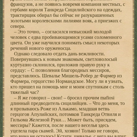
французов, а не появись вовремя компания местных, с
гербами короля Танкреда Сицилийского на одеждах,
трактирщик обирал бы сейчас не разукрашенных
золотыми королевскими лилиями вояк, а приезжих с
севера.
– Это точно, – согласился невысокий молодой
человек с едва пробивающимися усами соломенного
цвета. Он уже научился понимать смысл некоторых
речений нового оруженосца.
Однако следовало отдать дань вежливости.
Повернувшись к новым знакомым, светловолосый
куртуазно склонился, приложив правую руку к
сердцу: – С позволения благородных мессиров,
представлюсь. Шевалье Мишель-Робер де Фармер из
Фармера, герцогство Нормандское. Могу ли я узнать,
кто пришел на помощь мне и моим спутникам с столь
тяжелый час?
– Я же говорил – свои! – бросил прочим mafiosi
длинный предводитель сицилийцев. – Что до меня, то
я прозываюсь Роже из Алькамо, младшая ветвь
герцогов Апулийских, потомков Танкреда Отвиля и
Гильома Железной Руки… Может быть, присядем,
мессиры? Кажется, после нашего веселья здесь
уцелела пара скамей. Эй, хозяин! Только не говори,
что вина не осталось! Кстати, шевалье, с чего вы вдруг