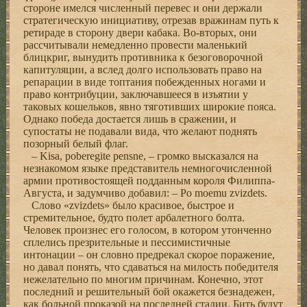
стороне имелся численный перевес и они держали
стратегическую инициативу, отрезав вражинам путь к
ретираде в сторону двери кабака. Во-вторых, они
рассчитывали немедленно провести маленький
блицкриг, вынудить противника к безоговорочной
капитуляции, а вслед долго использовать право на
репарации в виде топтания побежденных ногами и
право контрибуции, заключавшееся в изъятии у
таковых кошельков, явно тяготивших широкие пояса.
Однако победа достается лишь в сражении, и
супостаты не подавали вида, что желают поднять
позорный белый флаг.
– Kisa, poberegite pensne, – громко высказался на
незнакомом языке представитель немногочисленной
армии противостоящей подданным короля Филиппа-
Августа, и задумчиво добавил: – Po moemu zvizdets.
Слово «zvizdets» было красивое, быстрое и
стремительное, будто полет арбалетного болта.
Человек произнес его голосом, в котором утонченно
сплелись презрительные и пессимистичные
интонации – он словно предрекал скорое поражение,
но давал понять, что сдаваться на милость победителя
нежелательно по многим причинам. Конечно, этот
последний и решительный бой окажется безнадежен,
как больной проказой на последней стадии. Бить будут