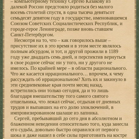
– компьютерному технику Сергею Казакову из
далекой России предстояло родиться без малого
восемь столетий спустя, в одна тысяча девятьсот
семьдесят девятом году в государстве, именовавшемся
Союзом Советских Социалистических Республик, и
городе-герое Ленинграде, позже вновь ставшем
Санкт-Петербургом.
Несмотря на то, что – как говорилось выше –
присутствие их в это время и в этом месте являлось
полным абсурдом, и тот, и другой прожили в 1189
году уже двадцать семь дней, и перспектив вернуться
в свое родное сейчас ни у того, ни у другого не
имелось. По крайней мере – в области рационального.
Что же касается иррационального… впрочем, к чему
рассуждать об иррациональном? Хоть их и закинуло в
эти средневековые края почти месяц назад,
встретились они только сегодня, да и то лишь
благодаря вмешательству того самого святого
отшельника, что лежал сейчас, отдыхая от дневных
трудов и выпавших на его долю злоключений, в
импровизированном шалаше из лапника.
Сергей, пребывавший до сего дня в абсолютном и
блаженном неведении относительно того, куда занесла
его судьба, довольно быстро оправился от первого
шока и даже нашел в себе силы приготовить на костре