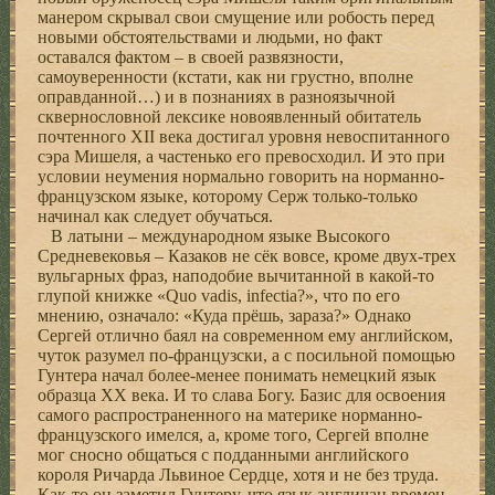
манером скрывал свои смущение или робость перед
новыми обстоятельствами и людьми, но факт
оставался фактом – в своей развязности,
самоуверенности (кстати, как ни грустно, вполне
оправданной…) и в познаниях в разноязычной
сквернословной лексике новоявленный обитатель
почтенного XII века достигал уровня невоспитанного
сэра Мишеля, а частенько его превосходил. И это при
условии неумения нормально говорить на норманно-
французском языке, которому Серж только-только
начинал как следует обучаться.
В латыни – международном языке Высокого
Средневековья – Казаков не сёк вовсе, кроме двух-трех
вульгарных фраз, наподобие вычитанной в какой-то
глупой книжке «Quo vadis, infectia?», что по его
мнению, означало: «Куда прёшь, зараза?» Однако
Сергей отлично баял на современном ему английском,
чуток разумел по-французски, а с посильной помощью
Гунтера начал более-менее понимать немецкий язык
образца ХХ века. И то слава Богу. Базис для освоения
самого распространенного на материке норманно-
французского имелся, а, кроме того, Сергей вполне
мог сносно общаться с подданными английского
короля Ричарда Львиное Сердце, хотя и не без труда.
Как-то он заметил Гунтеру, что язык англичан времен