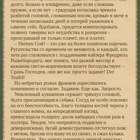
долго, больно и изощренно, даже если сложишь
оружие, а если нет – грядущая потасовка чревата
разбитой головой, сломанным носом, кровью в моче в
течении нескольких дней и потерей уважения к
самому себе. Вдобавок, придется компенсировать
хозяину таверны все неудобства и разорения –
проигравший не только плачет, но и платит.
– Sheisen Gott! – это уже на более понятном наречии.
Ругательства со временем не меняются, и каждый, кто
хоть раз сталкивался с подданными кайзера Фридриха
Рыжебородого, мог понять, что рыжий мессир в
кожаном светло-коричневом колете богохульствует: –
Срань Господня, они же нас просто задавят! Der
Teufel!
На небритых рожах франков нарисовалось
понимание и согласие. Задавим. Еще как. Запросто.
Уязвленный кувшином сержант тряхнул головой,
будто просыпающаяся собака. Сосуд не особо повлиял
на его боеспособность, благо толщина костей черепа у
славного воина, на непредвзятый взгляд,
превосходила толщину досок кабацких столов раза в
полтора. Увидев, что неприятель подавлен и
деморализован, бугай демонстративно отстегнул пояс
с мечом, бросив его кому-то из своих, и сжал кулаки.
Впечатляло. Два эдаких покрытых черной шерстью