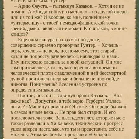
мстительно сказал Гунтер.
– Арию Фауста, – гыгыкнул Казаков. – Хотя я ее не
помню. А «Люди гибнут за металл» – из другой оперы
или из той же? И вообще, ко мне, полнейшему
«унтерменшу» с твоей немецко-фашистской точки
зрения, дьявол являться не может. Кто я такой, в конце
концов?
– Еще одна фигура на шахматной доске, –
совершенно серьезно проворчал Гунтер. – Хочешь –
верь, хочешь – не верь, но, по-моему, этот старый
козлище попросту развлекается, наблюдая за нами.
Ему интересно следить за новой ситуацией. Он мне
сам признавался, что случай переноса во времени
человеческой плоти с заключенной в ней бессмертной
душой произошел впервые и больше не произойдет
никогда. Понимаешь? Вселенная устроена по
определенным законам.
– Постой, постой! – сдвинул брови Казаков. – Вот
даже как?.. Допустим, я тебе верю. Герберта Уэллса
читал? «Машину времени»? Я тоже. Он вроде бы жил
в самом начале века… Не прав был старик. И его
последователи тоже. За шестьдесят лет, которые нас с
тобой разделяли в Ха-ха веке, технический прогресс
ушел вперед настолько, что ты и представить себе не
можешь. Атомная бомба, прокладки «Оллдейз»