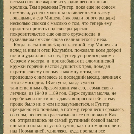
весьма сносное жаркое из угодившего в капкан
кролика. Тем временем Гунтер, пока еще не совсем
стемнело, успел сходить за оставленными в лесу
лошадьми, а сэр Мишель (так звали юного рыцаря)
несколько свыкся с мыслью о том, что теперь ему
придется принять под свое рыцарское
покровительство еще одного оруженосца, в
буквальном смысле слова свалившегося с неба.
Когда, насытившись крольчатиной, сэр Мишель, а
вслед за ним и отец Колумбан, пожелали всем доброй
ночи и удалились ко сну, Гунтер устроился рядом с
Сержем у костра, и, прихлебывая из алюминиевой
кружки горячий настой душистых трав, поведал
вкратце своему новому знакомцу о том, что
произошло с ним здесь за последний месяц, начиная с
того самого дня, 13 августа, когда судьба
таинственным образом закинула его, германского
летчика, из 1940 в 1189 год. Серж слушал молча, не
перебивая и почти не задавая вопросов: сейчас ему
проще было ни о чем не задумываться, и Гунтер
прекрасно его понимал, а потому, героически сражаясь
со сном, неспешно рассказывал все по порядку. Как
он, отправившись на самый рутинный боевой вылет,
внезапно попал в густой туман, как потом долго летел
над Нормандией, удивляясь, куда пропали все