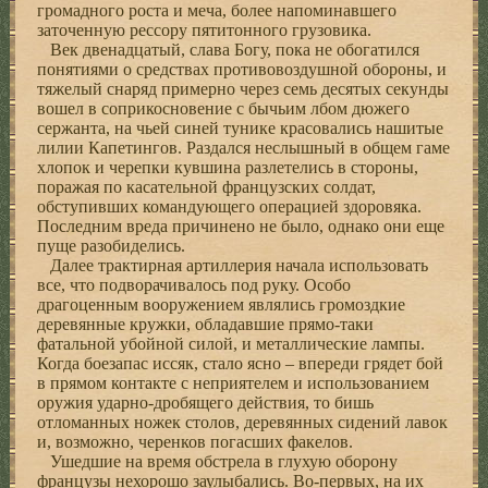
громадного роста и меча, более напоминавшего
заточенную рессору пятитонного грузовика.
Век двенадцатый, слава Богу, пока не обогатился
понятиями о средствах противовоздушной обороны, и
тяжелый снаряд примерно через семь десятых секунды
вошел в соприкосновение с бычьим лбом дюжего
сержанта, на чьей синей тунике красовались нашитые
лилии Капетингов. Раздался неслышный в общем гаме
хлопок и черепки кувшина разлетелись в стороны,
поражая по касательной французских солдат,
обступивших командующего операцией здоровяка.
Последним вреда причинено не было, однако они еще
пуще разобиделись.
Далее трактирная артиллерия начала использовать
все, что подворачивалось под руку. Особо
драгоценным вооружением являлись громоздкие
деревянные кружки, обладавшие прямо-таки
фатальной убойной силой, и металлические лампы.
Когда боезапас иссяк, стало ясно – впереди грядет бой
в прямом контакте с неприятелем и использованием
оружия ударно-дробящего действия, то бишь
отломанных ножек столов, деревянных сидений лавок
и, возможно, черенков погасших факелов.
Ушедшие на время обстрела в глухую оборону
французы нехорошо заулыбались. Во-первых, на их