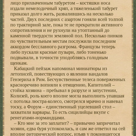
лицо прихваченным табуретом – костяшки носа
издали немелодичный хряп, а тяжеленький табурет
приказал долго жить, развалившись на несколько
частей. Двух последних с азартом гоняли всей толпой
по трактирной зале, пока те не прекратили активного
сопротивления и не рухнули на утоптанный до
каменной твердости земляной пол. Несколько пинков
по чувствительным местам послужили последним
аккордом бесславного разгрома. Французы теперь
либо пускали красные пузыри, либо тоненько
подвывали, в точности уподобляясь голодным
щенкам.
Кабацкий пейзаж напоминал миниатюры из
летописей, повествующих о явлении вандалов
Гензериха в Рим. Бесчувственные телеса поверженных
красноречиво вопияли к отмщению, Капитолий –
стойка хозяина – пребывал в разрухе и запустении,
Колизей, роль коего вполне могла выполнить упавшая
с потолка люстра-колесо, смотрелся мрачно и навевал
тоску, а Форум – единственный уцелевший стол –
захватили варвары. То есть сицилийцы вкупе с
ренегатами-нормандцами.
– Кто мне за это заплатит? – привычно запричитал
хозяин, едва буря успокоилась, и сам же ответил на сей
вполне риторический вопрос, изъяв у покоившегося