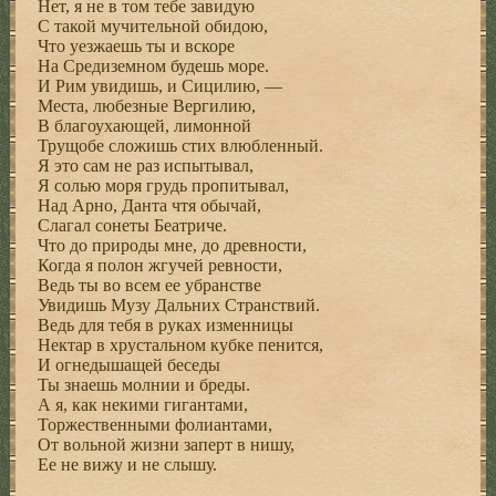
Нет, я не в том тебе завидую
С такой мучительной обидою,
Что уезжаешь ты и вскоре
На Средиземном будешь море.
И Рим увидишь, и Сицилию, —
Места, любезные Вергилию,
В благоухающей, лимонной
Трущобе сложишь стих влюбленный.
Я это сам не раз испытывал,
Я солью моря грудь пропитывал,
Над Арно, Данта чтя обычай,
Слагал сонеты Беатриче.
Что до природы мне, до древности,
Когда я полон жгучей ревности,
Ведь ты во всем ее убранстве
Увидишь Музу Дальних Странствий.
Ведь для тебя в руках изменницы
Нектар в хрустальном кубке пенится,
И огнедышащей беседы
Ты знаешь молнии и бреды.
А я, как некими гигантами,
Торжественными фолиантами,
От вольной жизни заперт в нишу,
Ее не вижу и не слышу.