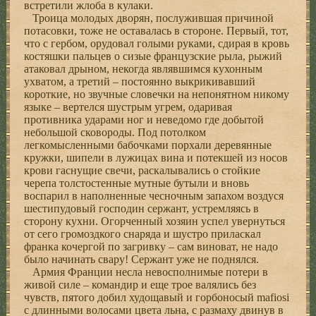
встретили жлоба в кулаки.
Троица молодых дворян, послужившая причиной
потасовки, тоже не оставалась в стороне. Первый, тот,
что с гербом, орудовал голыми руками, сдирая в кровь
костяшки пальцев о сизые французские рыла, рыжий
атаковал дрыном, некогда являвшимся кухонным
ухватом, а третий – постоянно выкрикивавший
короткие, но звучные словечки на непонятном никому
языке – вертелся шустрым угрем, одаривая
противника ударами ног и неведомо где добытой
небольшой сковороды. Под потолком
легкомысленными бабочками порхали деревянные
кружки, шипели в лужицах вина и потекшей из носов
крови гаснущие свечи, раскалывались о стойкие
черепа толстостенные мутные бутыли и вновь
воспарил в наполненные чесночным запахом воздуся
шестипудовый господин сержант, устремляясь в
сторону кухни. Огорченный хозяин успел увернуться
от сего громоздкого снаряда и шустро приласкал
франка кочергой по загривку – сам виноват, не надо
было начинать свару! Сержант уже не поднялся.
Армия Франции несла невосполнимые потери в
живой силе – командир и еще трое валялись без
чувств, пятого добил худощавый и горбоносый mafiosi
с длинными волосами цвета льна, с размаху двинув в