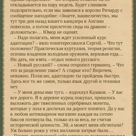
откладывается на пару недель. Будет слишком
подозрительно, если мы заявимся к королю Ричарду с
сообщение наподобие: «Знаете, вашвеличество, мы
тут три дня назад вашего канцлера в Англии
повесили, а потом прилетели сюда на драконе –
доложиться»… Юмор не оценят.
– Надо полагать, меня ждет усиленный курс
адаптации? – вяло поинтересовался Сергей. – Что тут
положено? Практическая куртуазия, теория религии,
основы владения холодным оружием, верховая езда…
Ни дать, ни взять – отдых нового русского.
– Новый русский? – снова оторопел германец. – Что
это за разделение такое? А старые кто? Впрочем,
неважно. Полагаю, адаптацию ты пройдешь быстро.
Здесь все то же самое, только язык другой и техники
нет.
– У меня деньгами туго, – вздохнул Казаков. – У вас
все дорого. Я в деревне куриц покупал, пришлось
выложить две тяжеленных серебряных монеты,
которые у лоха в доспехах на дороге попятил. Да у нас
в любом антикварном магазине каждая на сотню
баксов потянула бы, только из-за веса, не считая
исторической ценности. Эй, а может меня обсчитали?
Уж больно рожи у этих вилланов хитрые были…
Гунтер, почитавший себя изрядным знатоком правил