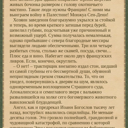
живых бочонка размером с голову охотничьего
мастино. Такие люди нужны Франции! С ними мы
выиграем войну в Палестине! Монжуа Сен-Дени!
Хозяин заведения благоразумно укрылся за стойкой
и теперь, во время краткого затишья перед бурей,
шевелил губами, подсчитывая уже причиненный и
возможный ущерб. Сумма получалась немаленькая,
однако прибывшие с севера благородные мессиры
выглядели людьми обеспеченными. Три или четыре
разбитых стола, столько же скамей, посуда, свечи…
Плюс еда и вино. Набегает около двух французских
ливров. Если, конечно, округлить.
– О нет! – трактирщик внезапно издал стон, шедший
из самой глубины его бессмертной души, обуянной
неприглядным грехом стяжательства. То, что он
увидел, повернувшись к дверям на шум, являлось
одновременным воплощением Страшного суда,
Апокалипсиса и семиглавого зверя с вальяжно
развалившейся на холке сего богомерзкого животного
вавилонской блудодеицей.
Ангел, как и предрекал Иоанн Богослов тысячу лет
назад, вострубил: ввалились сицилийцы. Не меньше
десятка голов. Это грозило полнейшей, грандиозной и
чудовищной катастрофой, по сравнению с которой
извержение Этны покажется невинным фейерверком