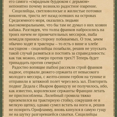
его самого «смрадным бурдюком с дерьмом»
непонятно почему возникло радостное озарение.
Сицилийцы, светловолосые и жилистые потомки
викингов, триста лет назад осевших на островах
Средиземного моря, оказались людьми
высокоморальными, что бы там не думал о них хозяин
кабака. Разглядев, что толпа франков набросились на
троих ничем не примечательных мессиров, mafia
немедля приняла сторону побиваемых. О том, зачем
обычно ходят в трактиры – то есть о вине и хлебе
насущном – сицилийцы позабыли, решив не упускать
такой случай размяться и постоять за справедливость:
как так можно, семеро против трех?! Теперь будет
тринадцать против семерых!
Радостно вопящие mafiosi рассекли строй франков
надвое, оторвали дюжего сержанта от невысокого
молодого мессира, с желто-синим гербом на тунике и
отправили в затяжной полет через весь зал. Повторить
подвиг Дедала с Икаром французу не получилось, ибо,
как известно, королевские сержанты Франции летать
не приспособлены. Лилейный громила тяжко
приземлился на трактирную стойку, сокрушив ее в
мелкую щепку, однако сумел встать на ноги и, решив
не позорить Орифламму, вновь кинулся в самую гущу
не на шутку разгоревшейся схватки. Сицилийцы