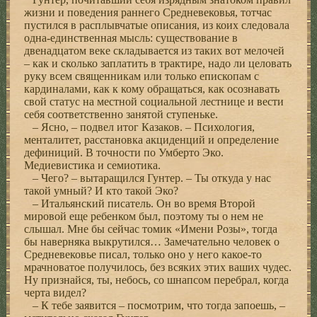
жизни и поведения раннего Средневековья, тотчас
пустился в расплывчатые описания, из коих следовала
одна-единственная мысль: существование в
двенадцатом веке складывается из таких вот мелочей
– как и сколько заплатить в трактире, надо ли целовать
руку всем священникам или только епископам с
кардиналами, как к кому обращаться, как осознавать
свой статус на местной социальной лестнице и вести
себя соответственно занятой ступеньке.
– Ясно, – подвел итог Казаков. – Психология,
менталитет, расстановка акциденций и определение
дефиниций. В точности по Умберто Эко.
Медиевистика и семиотика.
– Чего? – вытаращился Гунтер. – Ты откуда у нас
такой умный? И кто такой Эко?
– Итальянский писатель. Он во время Второй
мировой еще ребенком был, поэтому ты о нем не
слышал. Мне бы сейчас томик «Имени Розы», тогда
бы наверняка выкрутился… Замечательно человек о
Средневековье писал, только оно у него какое-то
мрачноватое получилось, без всяких этих ваших чудес.
Ну признайся, ты, небось, со шнапсом перебрал, когда
черта видел?
– К тебе заявится – посмотрим, что тогда запоешь, –