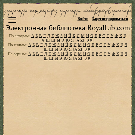
Войти
Зарегистрироваться
Электронная библиотека RoyalLib.com
По авторам:
А
Б
В
Г
Д
Е
Ж
З
И
Й
К
Л
М
Н
О
П
Р
С
Т
У
Ф
Х
Ц
Ч
Ш
Щ
Ы
Э
Ю
Я
[A-Z]
[0-9]
По книгам:
А
Б
В
Г
Д
Е
Ж
З
И
Й
К
Л
М
Н
О
П
Р
С
Т
У
Ф
Х
Ц
Ч
Ш
Щ
Ы
Э
Ю
Я
[A-Z]
[0-9]
По сериям:
А
Б
В
Г
Д
Е
Ж
З
И
Й
К
Л
М
Н
О
П
Р
С
Т
У
Ф
Х
Ц
Ч
Ш
Щ
Ы
Э
Ю
Я
[A-Z]
[0-9]