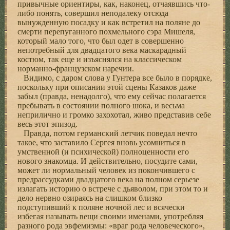
привычные ориентиры, как, наконец, отчаявшись что-
либо понять, совершил неподалеку отсюда
вынужденную посадку и как встретил на поляне до
смерти перепуганного похмельного сэра Мишеля,
который мало того, что был одет в совершенно
непотребный для двадцатого века маскарадный
костюм, так еще и изъяснялся на классическом
норманно-французском наречии.
Видимо, с даром слова у Гунтера все было в порядке,
поскольку при описании этой сцены Казаков даже
забыл (правда, ненадолго), что ему сейчас полагается
пребывать в состоянии полного шока, и весьма
неприлично и громко захохотал, живо представив себе
весь этот эпизод.
Правда, потом германский летчик поведал нечто
такое, что заставило Сергея вновь усомниться в
умственной (и психической) полноценности его
нового знакомца. И действительно, посудите сами,
может ли нормальный человек из покончившего с
предрассудками двадцатого века на полном серьезе
излагать историю о встрече с дьяволом, при этом то и
дело нервно озираясь на слишком близко
подступивший к поляне ночной лес и всячески
избегая называть вещи своими именами, употребляя
разного рода эвфемизмы: «враг рода человеческого»,