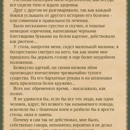
все сидели тихо и ждали здоровья.
Друг с другом не разговаривали, так как каждый
боялся услышать от другого историю его болезни -
или сомнения в правильности лечения.
Было несказанно грустно и скучно, и пошлые
немецкие изречения, написанные черными
блестящими буквами на белом картоне, действовали
как рвотное...
У стола, напротив меня, сидел маленький мальчик; я
беспрестанно смотрел на него, так как иначе мне
пришлось бы держать голову в еще более неудобном
положении.
Безвкусно одетый, он своим низким лбом
производил впечатление чрезвычайно тупого
существа. На его бархатные рукава и на штанишки
мать прилепила белое кружево...
Всех нас обременяло время, - высасывало, как
полип.
Я не удивился бы, если бы все эти люди, как один
человек, вдруг, без всякого так называемого повода,
вскочили бы с бешеным воем и разбили бы в ярости
столы, окна и лампы.
Почему я сам так не действовал, мне было,
собственно говоря, непонятно; вероятно я не делал