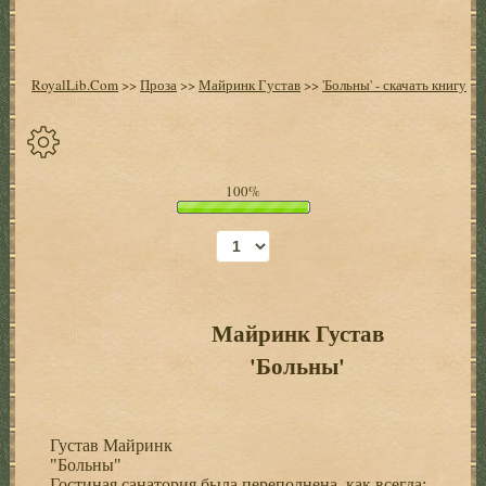
RoyalLib.Com
>>
Проза
>>
Майринк Густав
>>
'Больны' - скачать книгу
Спрятать
100%
опции
Начало
Установить
закладку
Майринк Густав
'Больны'
Настройки
+
Густав Майринк
"Больны"
Гостиная санатория была переполнена, как всегда;