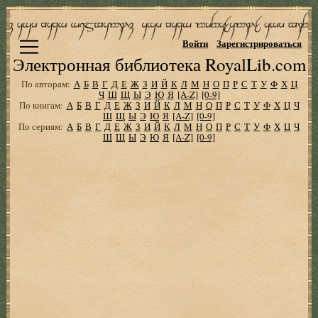
Войти
Зарегистрироваться
Электронная библиотека RoyalLib.com
По авторам:
А
Б
В
Г
Д
Е
Ж
З
И
Й
К
Л
М
Н
О
П
Р
С
Т
У
Ф
Х
Ц
Ч
Ш
Щ
Ы
Э
Ю
Я
[A-Z]
[0-9]
По книгам:
А
Б
В
Г
Д
Е
Ж
З
И
Й
К
Л
М
Н
О
П
Р
С
Т
У
Ф
Х
Ц
Ч
Ш
Щ
Ы
Э
Ю
Я
[A-Z]
[0-9]
По сериям:
А
Б
В
Г
Д
Е
Ж
З
И
Й
К
Л
М
Н
О
П
Р
С
Т
У
Ф
Х
Ц
Ч
Ш
Щ
Ы
Э
Ю
Я
[A-Z]
[0-9]