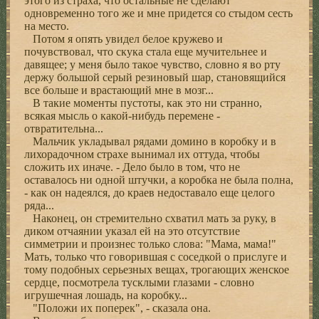
этого из страха, что остальные не сделают
одновременно того же и мне придется со стыдом сесть
на место.
Потом я опять увидел белое кружево и
почувствовал, что скука стала еще мучительнее и
давящее; у меня было такое чувство, словно я во рту
держу большой серый резиновый шар, становящийся
все больше и врастающий мне в мозг...
В такие моменты пустоты, как это ни странно,
всякая мысль о какой-нибудь перемене -
отвратительна...
Мальчик укладывал рядами домино в коробку и в
лихорадочном страхе вынимал их оттуда, чтобы
сложить их иначе. - Дело было в том, что не
оставалось ни одной штучки, а коробка не была полна,
- как он надеялся, до краев недоставало еще целого
ряда...
Наконец, он стремительно схватил мать за руку, в
диком отчаянии указал ей на это отсутствие
симметрии и произнес только слова: "Мама, мама!"
Мать, только что говорившая с соседкой о прислуге и
тому подобных серьезных вещах, трогающих женское
сердце, посмотрела тусклыми глазами - словно
игрушечная лошадь, на коробку...
"Положи их поперек", - сказала она.