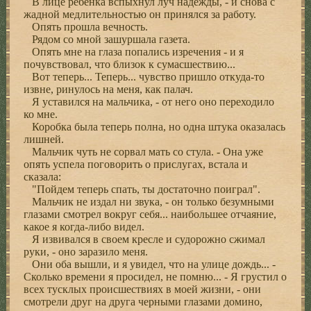
В лице ребенка вспыхнул луч надежды, - и снова с
жадной медлительностью он принялся за работу.
Опять прошла вечность.
Рядом со мной зашуршала газета.
Опять мне на глаза попались изречения - и я
почувствовал, что близок к сумасшествию...
Вот теперь... Теперь... чувство пришло откуда-то
извне, ринулось на меня, как палач.
Я уставился на мальчика, - от него оно переходило
ко мне.
Коробка была теперь полна, но одна штука оказалась
лишней.
Мальчик чуть не сорвал мать со стула. - Она уже
опять успела поговорить о прислугах, встала и
сказала:
"Пойдем теперь спать, ты достаточно поиграл".
Мальчик не издал ни звука, - он только безумными
глазами смотрел вокруг себя... наибольшее отчаяние,
какое я когда-либо видел.
Я извивался в своем кресле и судорожно сжимал
руки, - оно заразило меня.
Они оба вышли, и я увидел, что на улице дождь... -
Сколько времени я просидел, не помню... - Я грустил о
всех тусклых происшествиях в моей жизни, - они
смотрели друг на друга черными глазами домино,