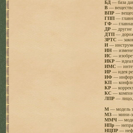
БД
— база да
В
— вещество
ВПР
— вещес
ГПП
— главн
ГФ
— главная
ДР
— другие 
ДТП
— дорож
ЗРТС
— закон
И
— инструме
ИН
— изменен
ИС
— изобрет
ИКР
— идеал
ИМС
— интег
ИР
— идея ре
ИФ
— информ
КП
— конфли
КР
— коррект
КС
— компон
ЛПР
— лицо,
М
— модель з
МЗ
— мини-за
ММЧ
— моде
НПр
— непра
НЦПР
— нефо