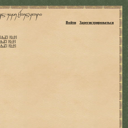
Войти
Зарегистрироваться
[A-Z]
[0-9]
[A-Z]
[0-9]
[A-Z]
[0-9]