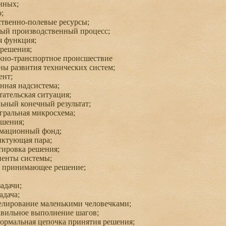
нных;
;
твенно-полевые ресурсы;
ый производственный процесс;
 функция;
решения;
но-транспортное происшествие
ы развития технических систем;
нт;
ная надсистема;
ательская ситуация;
ьный конечный результат;
ральная микросхема;
шения;
ационный фонд;
ктующая пара;
ировка решения;
енты системы;
 принимающее решение;
адачи;
дача;
лирование маленькими человечками;
вильное выполнение шагов;
рмальная цепочка принятия решения;