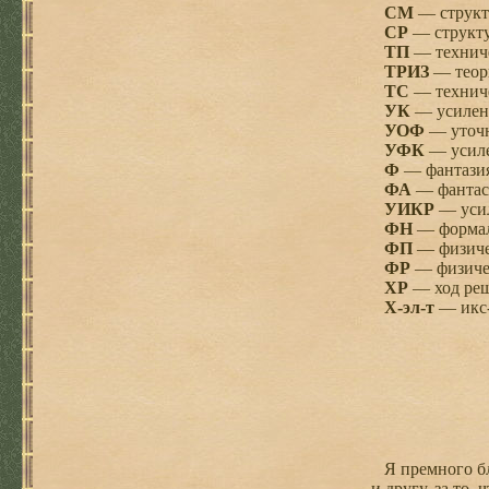
СМ
— структ
СР
— структу
ТП
— техниче
ТРИЗ
— теори
ТС
— техниче
УК
— усилен
УОФ
— уточн
УФК
— усиле
Ф
— фантазия
ФА
— фантаст
УИКР
— усил
ФН
— формал
ФП
— физиче
ФР
— физиче
ХР
— ход реш
X-эл-т
— икс-
Я премного бла
и другу, за то,