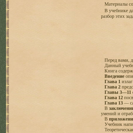
Материалы сос
В учебнике да
разбор этих за
Перед вами, до
Данный учебни
Книга содержит
Введение
опи
Глава 1
излаг
Глава 2
предс
Главы 3—11
Глава 12
посв
Глава 13
— с
В
заключени
умений и отраб
В
приложени
Учебник написа
Теоретическая 