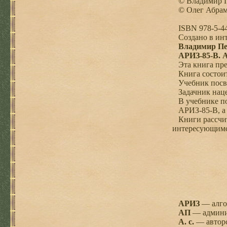
© Владимир П
© Олег Абрамо
ISBN 978-5-44
Создано в инте
Владимир Пе
АРИЗ-85-В. 
Эта книга пре
Книга состоит 
Учебник посвя
Задачник нацел
В учебнике пом
АРИЗ-85-В, а в
Книги рассчита
интересующимся
АРИЗ
— алгор
АП
— админи
А. с.
— авторс