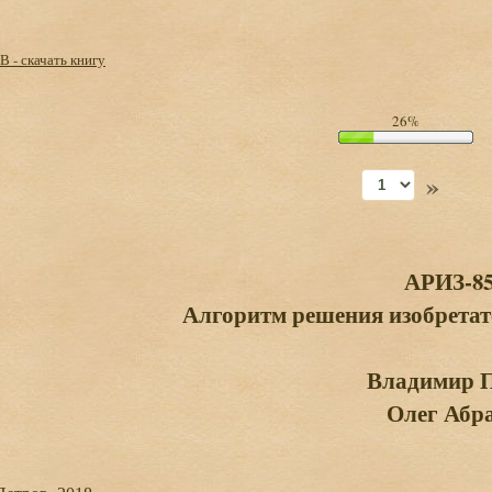
 - скачать книгу
26%
»
АРИЗ-85
Алгоритм решения изобретат
Владимир П
Олег Абр