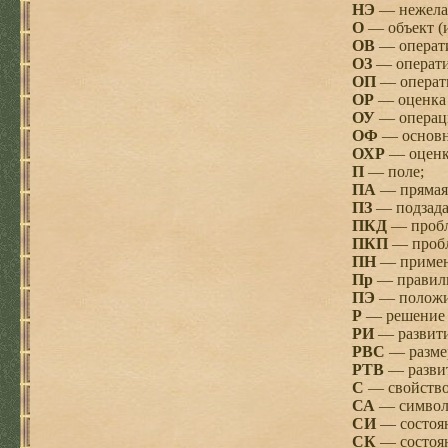
НЭ
— нежела
О
— объект (и
ОВ
— операти
ОЗ
— операти
ОП
— операт
ОР
— оценка 
ОУ
— операц
ОФ
— основн
ОХР
— оценка
П
— поле;
ПА
— прямая 
ПЗ
— подзада
ПКД
— пробле
ПКП
— пробл
ПН
— примен
Пр
— правиль
ПЭ
— положи
Р
— решение 
РИ
— развити
РВС
— разме
РТВ
— развит
С
— свойство
СА
— символи
СИ
— состоян
СК
— состоян