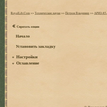
RoyalLib.Com
>>
Технические науки
>>
Петров Владимир
>>
АРИЗ-85-В
Спрятать опции
Начало
Установить закладку
Настройки
+
Оглавление
+