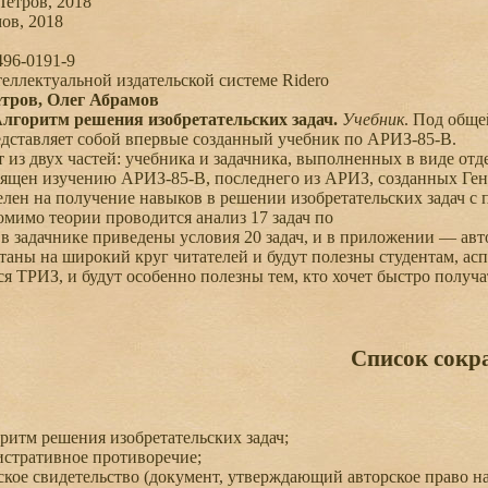
етров, 2018
в, 2018
96-0191-9
ллектуальной издательской системе Ridero
тров, Олег Абрамов
Алгоритм решения изобретательских задач.
Учебник
. Под обще
дставляет собой впервые созданный учебник по АРИЗ-85-В.
из двух частей: учебника и задачника, выполненных в виде отд
щен изучению АРИЗ-85-В, последнего из АРИЗ, созданных Ге
ен на получение навыков в решении изобретательских задач с
имо теории проводится анализ 17 задач по
 задачнике приведены условия 20 задач, и в приложении — авто
ны на широкий круг читателей и будут полезны студентам, асп
 ТРИЗ, и будут особенно полезны тем, кто хочет быстро получ
Список сокр
итм решения изобретательских задач;
стративное противоречие;
кое свидетельство (документ, утверждающий авторское право на