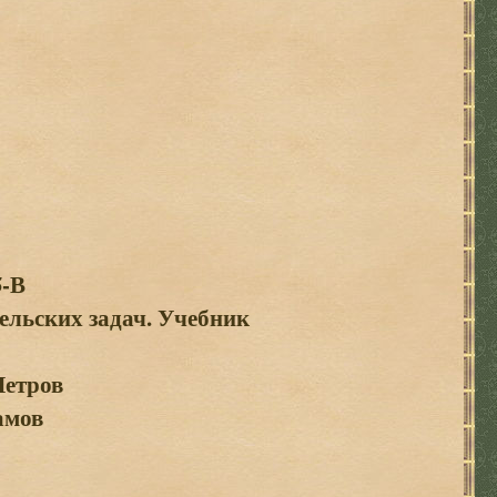
-В
ельских задач. Учебник
етров
амов