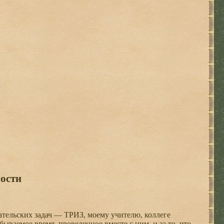
ости
тельских задач — ТРИЗ, моему учителю, коллеге
абываемое время, проведенное вместе с ним, и за то, что