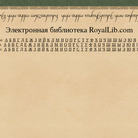
Электронная библиотека RoyalLib.com
м:
А
Б
В
Г
Д
Е
Ж
З
И
Й
К
Л
М
Н
О
П
Р
С
Т
У
Ф
Х
Ц
Ч
Ш
Щ
Ы
Э
Ю
Я
м:
А
Б
В
Г
Д
Е
Ж
З
И
Й
К
Л
М
Н
О
П
Р
С
Т
У
Ф
Х
Ц
Ч
Ш
Щ
Ы
Э
Ю
Я
м:
А
Б
В
Г
Д
Е
Ж
З
И
Й
К
Л
М
Н
О
П
Р
С
Т
У
Ф
Х
Ц
Ч
Ш
Щ
Ы
Э
Ю
Я