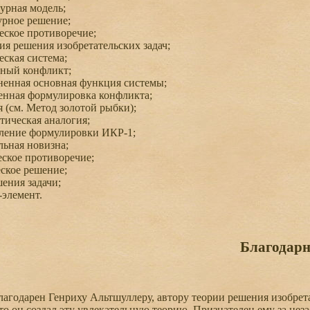
урная модель;
рное решение;
ское противоречие;
я решения изобретательских задач;
ская система;
ный конфликт;
енная основная функция системы;
нная формулировка конфликта;
 (см. Метод золотой рыбки);
ическая аналогия;
ение формулировки ИКР-1;
ьная новизна;
ское противоречие;
ское решение;
ения задачи;
элемент.
Благодарн
годарен Генриху Альтшуллеру, автору теории решения изобрета
 что он создал эту увлекательную теорию. Признателен ему за нез