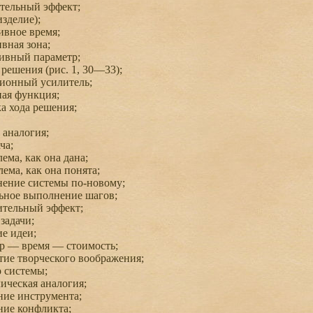
тельный эффект;
зделие);
вное время;
вная зона;
ивный параметр;
решения (рис. 1, 30—33);
ионный усилитель;
ая функция;
 хода решения;
аналогия;
ча;
ма, как она дана;
ема, как она понята;
ение системы по-новому;
ное выполнение шагов;
тельный эффект;
задачи;
е идеи;
р — время — стоимость;
ие творческого воображения;
 системы;
ческая аналогия;
ие инструмента;
ие конфликта;