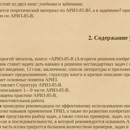
тоят из двух книг:
учебника
и з
адачника
.
2
3
ется теоретический материал по АРИЗ-85-В
, а в задачнике
при
дач по АРИЗ-85-В.
2. Содержание
рогой читатель, книга: «АРИЗ-85-В (Алгоритм решения изобрет
к ставит задачу дать навыки в решении нестандартных задач 
 введение, 13 глав, заключение, список литературы и приложе
сывает предназначение, структуру книги и краткое описание пр
ает основные понятия АРИЗ.
тавляет Структуру АРИЗ-85-В.
описывают 1—9 части АРИЗ-85-В.
ящена практике АРИЗ-85-В.
амостоятельная работа
и
приведены рекомендации по эффективному использованию инс
отке навыков применения ТРИЗ, а также по развитию изобретат
ях
представлен разбор задач, а также списки примеров, задач, и
н в последовательности, в которой рекомендуется осваивать 
часть иллюстрируется большим количеством примеров, задач и г