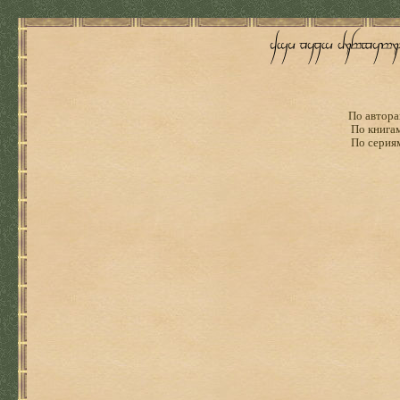
По автора
По книга
По серия