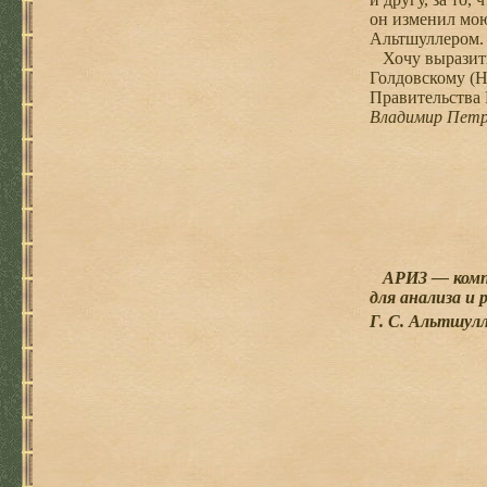
он изменил мою
Альтшуллером.
Хочу выразить 
Голдовскому (Н
Правительства 
Владимир Пет
АРИЗ — компл
для анализа и 
Г. С. Альтшул