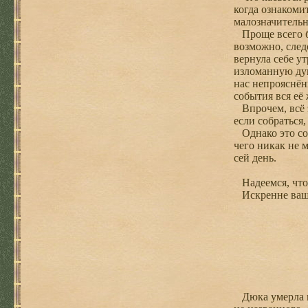
когда ознакоми
малозначительн
Проще всего бы
возможно, след
вернула себе у
изломанную душ
нас непрояснён
события вся её 
Впрочем, всё э
если собраться,
Однако это сов
чего никак не 
сей день.
Надеемся, что 
Искренне ваши
Дюка умерла пр