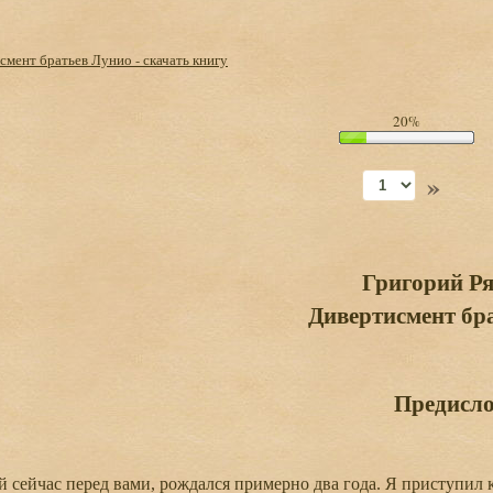
смент братьев Лунио - скачать книгу
20%
»
Григорий Р
Дивертисмент бр
Предисло
 сейчас перед вами, рождался примерно два года. Я приступил к 