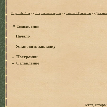
RoyalLib.Com
>>
Современная проза
>>
Ряжский Григорий
>>
Диверти
Спрятать опции
Начало
Установить закладку
Настройки
+
Оглавление
+
Текст, который