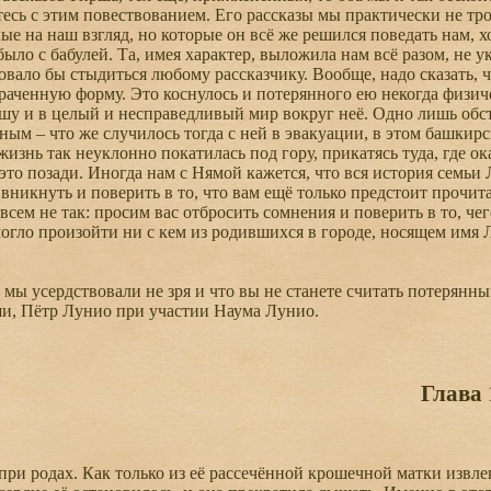
тесь с этим повествованием. Его рассказы мы практически не тро
ые на наш взгляд, но которые он всё же решился поведать нам, х
ло с бабулей. Та, имея характер, выложила нам всё разом, не ук
овало бы стыдиться любому рассказчику. Вообще, надо сказать, 
траченную форму. Это коснулось и потерянного ею некогда физиче
у и в целый и несправедливый мир вокруг неё. Одно лишь обст
ным – что же случилось тогда с ней в эвакуации, в этом башкир
жизнь так неуклонно покатилась под гору, прикатясь туда, где ок
то позади. Иногда нам с Нямой кажется, что вся история семьи
 вникнуть и поверить в то, что вам ещё только предстоит прочита
сем не так: просим вас отбросить сомнения и поверить в то, чег
могло произойти ни с кем из родившихся в городе, носящем имя Л
мы усердствовали не зря и что вы не станете считать потерянным
, Пётр Лунио при участии Наума Лунио.
Глава 
и родах. Как только из её рассечённой крошечной матки извлек