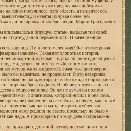
 момент, когда всё, казалось, шло к счастливому финалу
местного мединститута уже предвкушала победную
о да ловко получилось, хотя область, а не центр: оба
мешательству, и изъяты из чрева более чем
вой матери новорожденных близнецов, Марии Григорьевне
вписывалась в будущую статью, вызывая той своей
на старте удачной беременности. И качественное
 есть карлица. Ну, просто маленькая 90-сантиметровая
физарный нанизм». Такая вот хлопотная история.
й нестандартной матерью – шутка ли, двое однояйцевых
ё плодами, дозревали в тёплом Дюкином животе,
ных материнских жидкостей, врачи уже достоверно
 было бы надеяться, не произойдёт. И это наверняка.
 но только не папа, который честно ожидал нормального
 планировал бросать Дюку. Наоборот, трудясь с нею на
дства в общую копилку. Он же не думал на полном
«нанистами», с диагнозом, который носила и она сама.
е про наше появление на свет. Хотя, в общем, как-то всё
их пациенток, как наша мать, не приспособлены к
ерности маму решили не резать, поскольку не было у
вет как надо. А прокесарить по ходу дела всегда можно
ые не приходят с должной регулярностью, почти или