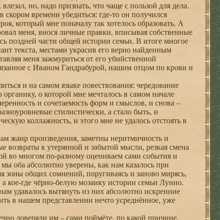
лезал, но, надо признать, что чаще с пользой для дела.
 скором времени убедиться: где-то он получился
роя, который мне поначалу так хотелось образовать. А
ровал меня, внося личные правки, вписывая собственные
сь поздней части общей истории семьи. В итоге многое
иант текста, местами украсив его верно найденным
ставляя меня зажмуриться от его убийственной
связанное с Иваном Гандрабурой, нашим отцом по крови и
иться и на самом языке повествования: чередование
 органику, о которой мне мечталось в самом начале
ренность и сочетаемость форм и смыслов, и снова –
разноуровневые стилистически, а стало быть, и
ческую коллажность, и этого мне не удалось отстоять в
 сам жанр произведения, заметны неритмичность и
е возвраты к утерянной и забытой мысли, резкая смена
ямой во многом по-разному оцениваем сами события и
 мы оба абсолютно уверены, как нам казалось при
я зоны общих сомнений, поругиваясь и заново мирясь,
 а кое-где чёрно-белую мозаику истории семьи Лунио.
нам удавалось вытянуть из них абсолютно искренние
нить в нашем представлении нечто усреднённое, уже
ечно доверяли им – сами поймёте, по какой причине,