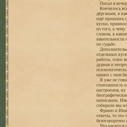
Писал я вечера
Кончилось всё 
дёрганым, в ка
ещё пришлось с
куски, привнос
из того, к чем
словом, в каки
язвительности 
по судьбе.
Дополнительно 
отдельных куск
работы, плюс в
дурная и непре
психологически
наших с ним би
Я уже не говор
спонтанность п
настроения, ну
биографические
написании. Име
собирали мы из
Франю и Ивана 
ответы, то это
безоговорочно 
Что касается р