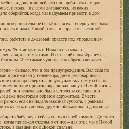
мебель и докупили всё, что понадобилось нам для
е, исходя... ну, сами догадаетесь, из каких
дело обернётся, когда мы надумаем привести в дом
пример постельное бельё для всех. Теперь у неё была
талось и нам с Нямой, слева и справа от гостиной.
ись работать в джазовый оркестр под управлением
бимую Фонтанку, и я, и Няма испытывали
маленькая, как и мы сами. И есть ещё наша Франечка,
 близким. И те самые чувства, так образно когда-то
рно – бывало, что и без предупреждения. Вёл себя по
ами просиживал у телевизора, днём разговаривая с
 внезапно про сверхплановую упаковку там у себя, на
тствием вполне приятно окрашивал нашу с Нямой жизнь.
 Франей они изначально были устроены совершенно
ь и даже некоторым образом сдружиться. Вместе
й рынок, если выпадала завозная суббота, с равным
е заскучать, и сообща, дружно обихаживали дом, когда
бирать бабушку к себе – спать в своей комнате. До этого
а, когда приезжал отдельно от неё – для отца мы с Нямой
стоке, в бывшей их с Дюкой спальне.