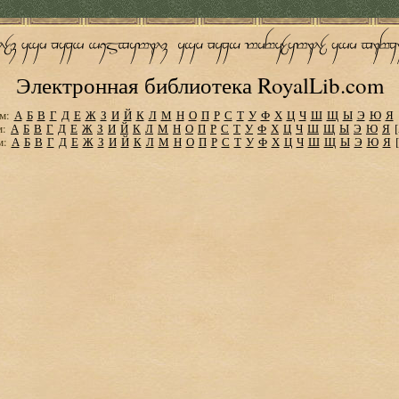
Электронная библиотека RoyalLib.com
м:
А
Б
В
Г
Д
Е
Ж
З
И
Й
К
Л
М
Н
О
П
Р
С
Т
У
Ф
Х
Ц
Ч
Ш
Щ
Ы
Э
Ю
Я
м:
А
Б
В
Г
Д
Е
Ж
З
И
Й
К
Л
М
Н
О
П
Р
С
Т
У
Ф
Х
Ц
Ч
Ш
Щ
Ы
Э
Ю
Я
м:
А
Б
В
Г
Д
Е
Ж
З
И
Й
К
Л
М
Н
О
П
Р
С
Т
У
Ф
Х
Ц
Ч
Ш
Щ
Ы
Э
Ю
Я