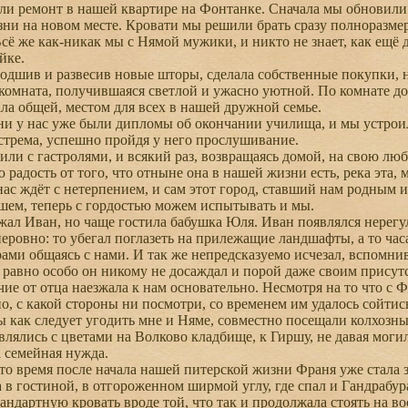
и ремонт в нашей квартире на Фонтанке. Сначала мы обновили 
ни на новом месте. Кровати мы решили брать сразу полноразмерны
сё же как-никак мы с Нямой мужики, и никто не знает, как ещё 
йке.
дшив и развесив новые шторы, сделала собственные покупки, на
 комната, получившаяся светлой и ужасно уютной. По комнате дос
ала общей, местом для всех в нашей дружной семье.
 у нас уже были дипломы об окончании училища, и мы устроил
трема, успешно пройдя у него прослушивание.
и с гастролями, и всякий раз, возвращаясь домой, на свою лю
радость от того, что отныне она в нашей жизни есть, река эта, 
нас ждёт с нетерпением, и сам этот город, ставший нам родным и
ем, теперь с гордостью можем испытывать и мы.
л Иван, но чаще гостила бабушка Юля. Иван появлялся нерегуля
ровно: то убегал поглазеть на прилежащие ландшафты, а то час
рами общаясь с нами. И так же непредсказуемо исчезал, вспомнив
ё равно особо он никому не досаждал и порой даже своим прису
ие от отца наезжала к нам основательно. Несмотря на то что с
, с какой стороны ни посмотри, со временем им удалось сойтис
ы как следует угодить мне и Няме, совместно посещали колхозны
влялись с цветами на Волково кладбище, к Гиршу, не давая могил
а семейная нужда.
о время после начала нашей питерской жизни Франя уже стала за
а в гостиной, в отгороженном ширмой углу, где спал и Гандрабур
андартную кровать вроде той, что так и продолжала стоять на во