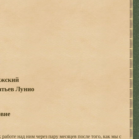
яжский
атьев Лунио
вие
работе над ним через пару месяцев после того, как мы с