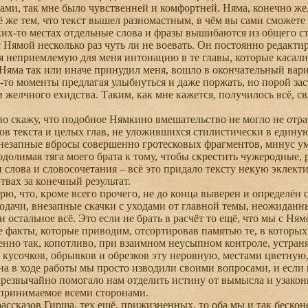
ми, так мне было чувственней и комфортней. Няма, конечно же, в
же тем, что текст вышел разномастным, в чём вы сами сможете в
ких-то местах отдельные слова и фразы вышибаются из общего ст
 Нямой несколько раз чуть ли не воевать. Он постоянно редакти
я неприемлемую для меня интонацию в те главы, которые касали
у Няма так или иначе принудил меня, вошло в окончательный вар
е-то моменты предлагая улыбнуться и даже поржать, но порой за
и желчного ехидства. Таким, как мне кажется, получилось всё, 
скажу, что подобное Нямкино вмешательство не могло не отраз
ов текста и целых глав, не уложившихся стилистически в единую
незапные вбросы совершенно гротесковых фрагментов, минус уме
одолимая тяга моего брата к тому, чтобы скрестить чужеродные, 
 слова и словосочетания – всё это придало тексту некую эклекти
твах за конечный результат.
ю, что, кроме всего прочего, не до конца выверен и определён
одачи, внезапные скачки с уходами от главной темы, неожиданны
 и остальное всё. Это если не брать в расчёт то ещё, что мы с Н
 факты, которые приводим, отсортировав памятью те, в которых
нно так, копотливо, при взаимном неусыпном контроле, устраня
 кусочков, обрывков и обрезков эту неровную, местами цветную,
в ходе работы мы просто изводили своими вопросами, и если 
 чрезвычайно помогало нам отделить истину от вымысла и узако
принимаемое всеми сторонами.
ассказов Гирша, тех ещё, прижизненных, то оба мы и так бескон