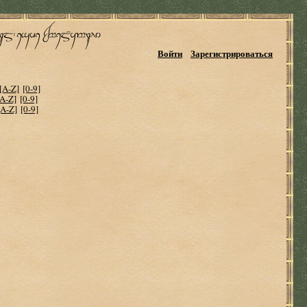
Войти
Зарегистрироваться
[A-Z]
[0-9]
[A-Z]
[0-9]
[A-Z]
[0-9]