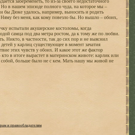
аётся забеременеть, то из-за своего недостаточного
 Но в нашем эпизоде полного чуда, на которое мы –
сли бы Дюке удалось, например, выносить и родить
Няму без меня, как кому повезло бы. Но вышло – обоих,
учку испытали акушерские костоломы, когда
дой самца под два метра ростом, да к тому же по любви.
. Никто, в частности, так до сих пор и не выяснил
ь детей у карлиц существующее в момент зачатия
вие этих чувств у обоих. И какое этот же фактор
 кто в итоге вырастет в материнском животе: карлик или
 собой, больше было не с кем. Мать нашу мы живой не
рам и правообладателям