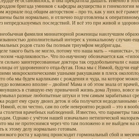
сердце её остановилось, и она прекратила дышать. Именно в этот
роддом бригада умников с кафедры акушерства и гинекологии 
м журнале под общим авторством – про то, как у них всё грамотн
шены были нормально, и отлично подготовлены к оперативному в
ез непредсказуемых последствий. И всё это при живой и здоро
 необычная фамилия миниатюрной роженицы наилучшим образом 
изывностью дополнительный интерес к уникальному случаю ещё 
омальных родов стало бы полным триумфом медбригады.
ле такого быть не могло, потому что наша мать – «нанистка», то
нозом «карликовость». Что по-научному обозначается как «гипо
 сильно заинтересованные доктора так сердобольничали с наше
рлицы от здоровенного отца-бугая. Пока мы с Нямой, будучи ещ
воими микроскопическими ушными ракушками в плеск околоплод
что оба мы будем карликами с рождения и чуда, на которое можно
удо возможно вполне – двойня! Мама и об этом знала от врачей,
тянувшись в ставшую ему привычной жизнь дома Лунио, вовсе не
думывал разные любопытные штуки и тем самым зарабатывал сре
юка родит ему сразу двоих деток и оба получатся недоделанными 
ямой, если честно, сам по себе невероятно редкий – это я вообщ
а столетия врачебных наблюдений. Известно, что параметры так
одам. Однако с учётом нашей изначально нетипической малоразм
 что мы не протеснимся через что там положено и не выйдем на с
ыть к этому делу нормально готовым.
изкого роста у карлиц происходит гормональный сбой и месячн