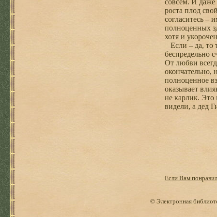
совсем. И даже
роста плод сво
согласитесь – 
полноценных зд
хотя и укороче
Если – да, то 
беспредельно с
От любви всегд
окончательно, 
полноценное вз
оказывает влия
не карлик. Это
видели, а дед 
Если Вам понравила
© Электронная библиоте