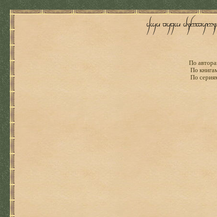
По автора
По книга
По серия