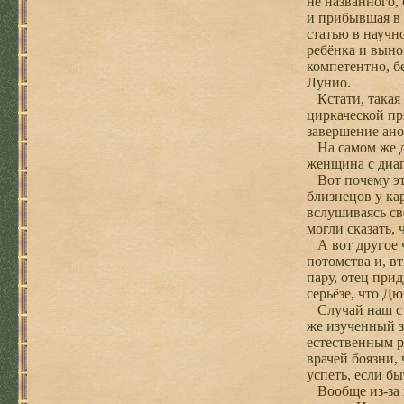
не названного, 
и прибывшая в 
статью в научно
ребёнка и выно
компетентно, б
Лунио.
Кстати, такая
циркаческой пр
завершение ан
На самом же де
женщина с диаг
Вот почему эти
близнецов у ка
вслушиваясь с
могли сказать, 
А вот другое ч
потомства и, в
пару, отец при
серьёзе, что Д
Случай наш с Н
же изученный з
естественным р
врачей боязни,
успеть, если б
Вообще из-за н