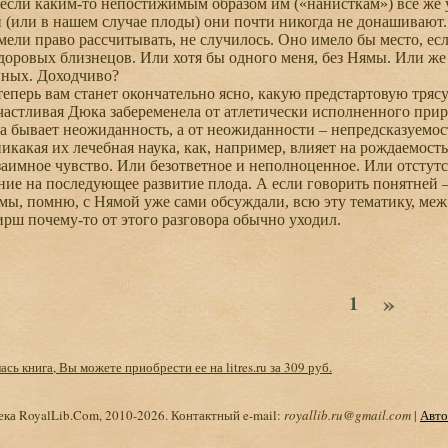
 если каким-то непостижимым образом им («нанисткам») всё же уд
й (или в нашем случае плоды) они почти никогда не донашивают.
имели право рассчитывать, не случилось. Оно имело бы место, е
оровых близнецов. Или хотя бы одного меня, без Нямы. Или же 
нных. Доходчиво?
теперь вам станет окончательно ясно, какую предстартовую тряс
частливая Дюка забеременела от атлетически исполненного приро
а бывает неожиданность, а от неожиданности – непредсказуемость
никакая их лечебная наука, как, например, влияет на рождаемост
аимное чувство. Или безответное и неполноценное. Или отстутст
ние на последующее развитие плода. А если говорить понятней –
 мы, помню, с Нямой уже сами обсуждали, всю эту тематику, меж
Гирш почему-то от этого разговора обычно уходил.
»
1
сь книга, Вы можете приобрести ее на litres.ru за 309 руб.
ка RoyalLib.Com, 2010-2026. Контактный e-mail:
royallib.ru@gmail.com
|
Авто