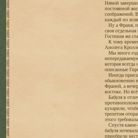
Нямой завершил
постоянной жиз
соображений. В
каждый по хозя
Ну а Франя, по
своя отдельная
Гостиная же ст
К тому времени
Анолега Кроллс
Мы много ездил
непередаваемую 
которая всегда 
описанные Гирш
Иногда приезжа
обыкновению не
Франей, а вече
востоке. Но вс
Бабуля в отлич
противоположно
кухарили, чтоб
трепетом отпра
этого требовал
Спустя какое-т
бабуля ночевал
приобрели нест