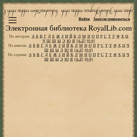
Войти
Зарегистрироваться
Электронная библиотека RoyalLib.com
По авторам:
А
Б
В
Г
Д
Е
Ж
З
И
Й
К
Л
М
Н
О
П
Р
С
Т
У
Ф
Х
Ц
Ч
Ш
Щ
Ы
Э
Ю
Я
[A-Z]
[0-9]
По книгам:
А
Б
В
Г
Д
Е
Ж
З
И
Й
К
Л
М
Н
О
П
Р
С
Т
У
Ф
Х
Ц
Ч
Ш
Щ
Ы
Э
Ю
Я
[A-Z]
[0-9]
По сериям:
А
Б
В
Г
Д
Е
Ж
З
И
Й
К
Л
М
Н
О
П
Р
С
Т
У
Ф
Х
Ц
Ч
Ш
Щ
Ы
Э
Ю
Я
[A-Z]
[0-9]