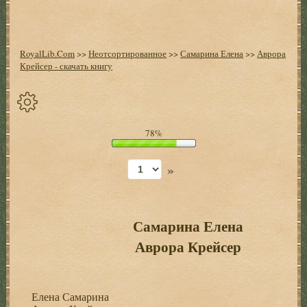
RoyalLib.Com
>>
Неотсортированное
>>
Самарина Елена
>>
Аврора
Крейсер - скачать книгу
Спрятать
78%
опции
»
Начало
Установить
закладку
Самарина Елена
Аврора Крейсер
Настройки
+
Елена Самарина