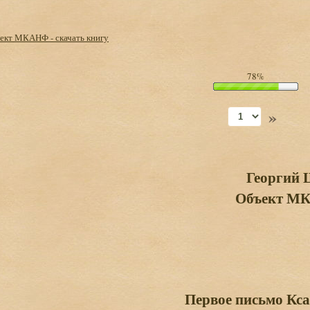
ект МКАНФ - скачать книгу
78%
»
Георгий 
Объект М
Первое письмо Кс