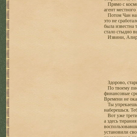
Прямо с космод
агент местного
Потом Чан напу
это не сработа
была известна 
стало стыдно в
Извини, Алироз
Здорово, стар
По твоему письм
финансовые сре
Времени не ока
Ты упрекаешь м
наберешься. Теб
Вот уже третий
а здесь тирани
воспользовавш
установили сво