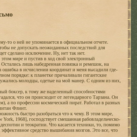
сьмо
у-то о ней не упоминается в официальном отчете.
чтобы не допускать неожиданных последствий для
дет сделано исключение. Ну, нет так нет.
этом мире и пустив в ход свой электронный
. Остались лишь набедренная повязка и ремешок, на
а ошибка в исчислении координат и меня высадили где-
олном порядке: к планетке причаливали гигантские
ужались молодцы, одетые на мой манер. С одним из них,
ный боксер, к тому же наделенный способностями
адался, что он происходит от легендарного Тарзана. Он
), а по профессии космический пират. Работал в разных
питан Флинт.
ожность быстро разобраться что к чему. В этом мире,
ew York, 1968], господствует смешанная рабовладельческо-
еспотии и теократии. Что касается техники, то, помимо
 эффективное средство вышибания мозгов. Это все, что