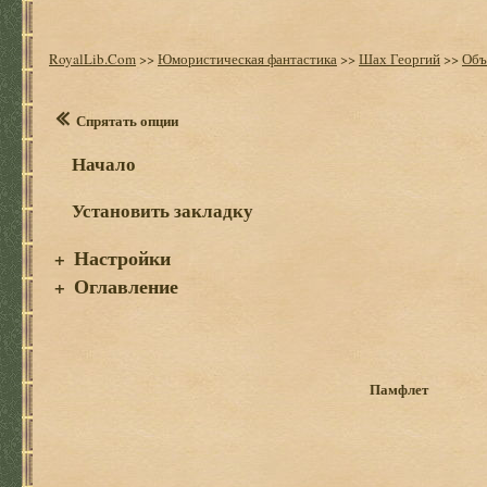
RoyalLib.Com
>>
Юмористическая фантастика
>>
Шах Георгий
>>
Объ
Спрятать опции
Начало
Установить закладку
Настройки
+
Оглавление
+
Памфлет