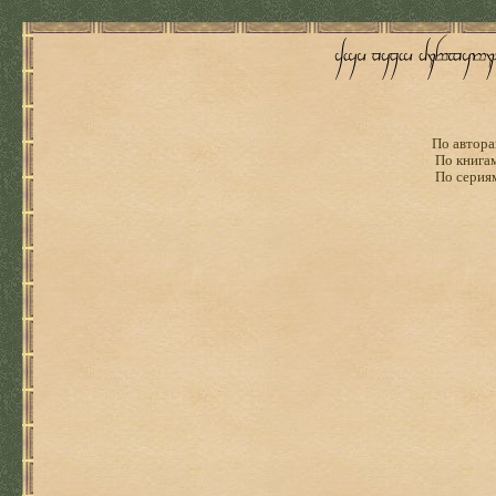
По автора
По книга
По серия