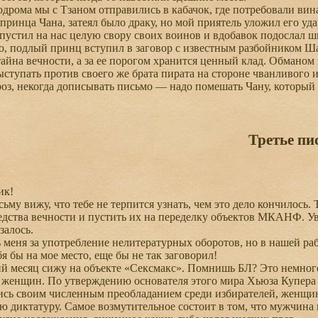
рома мы с Тзаном отправились в кабачок, где потребовали вина
 принца Чана, затеял было драку, но мой приятель уложил его уда
стил на нас целую свору своих воинов и вдобавок подослал ш
ло, подлый принц вступил в заговор с известным разбойником Ш
тайна вечности, а за ее порогом хранится ценный клад. Обмано
ыступать против своего же брата пирата на стороне чванливого
, некогда дописывать письмо — надо помешать Чану, который к
Третье пи
ик!
у вижу, что тебе не терпится узнать, чем это дело кончилось. Т
дства вечности и пустить их на переделку объектов МКАНФ. Увы
залось.
еня за употребление нелитературных оборотов, но в нашей работ
я бы на мое место, еще бы не так заговорил!
 месяц сижу на объекте «Сексмакс». Помнишь БЛ? Это немного 
я женщин. По утверждению основателя этого мира Хьюза Купера [
ись своим численным преобладанием среди избирателей, женщи
ю диктатуру. Самое возмутительное состоит в том, что мужчина 