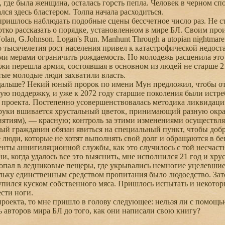
, где была женщина, осталась горсть пепла. Человек в черном сп
лся здесь бластером. Толпа начала расходиться.
ишлось наблюдать подобные сцены бессчетное число раз. Не ста
тко рассказать о порядке, установленном в мире БЛ. Своим пр
an, G.Johnson. Logan's Run. Manhunt Through a utopian nightmare
о тысячелетия рост населения привел к катастрофической недо
и мерами ограничить рождаемость. Но молодежь расценила это к
жи перешла армия, состоявшая в основном из людей не старше 2
тые молодые люди захватили власть.
альше? Некий юный пророк по имени Мун предложил, чтобы отн
ую поддержку, и уже к 2072 году старшие поколения были истре
 проекта. Постепенно усовершенствовалась методика ликвидац
руки вшивается хрустальный цветок, принимающий разную окраск
ятиям), — красную; контроль за этими изменениями осуществляе
ый гражданин обязан явиться на специальный пункт, чтобы добр
 люди, которые не хотят выполнять свой долг и обращаются в бе
нты аннигиляционной службы, как это случилось с той несчаст
, когда удалось все это выяснить, мне исполнился 21 год и хру
попал в ледниковые пещеры, где укрывались немногие уцелевшие 
льку единственным средством пропитания было людоедство. Зате
упился куском собственного мяса. Пришлось испытать и некоторы
ести ноги.
роекта, то мне пришло в голову следующее: нельзя ли с помощь
 авторов мира БЛ до того, как они написали свою книгу?