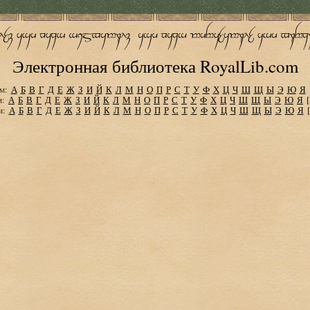
Электронная библиотека RoyalLib.com
м:
А
Б
В
Г
Д
Е
Ж
З
И
Й
К
Л
М
Н
О
П
Р
С
Т
У
Ф
Х
Ц
Ч
Ш
Щ
Ы
Э
Ю
Я
м:
А
Б
В
Г
Д
Е
Ж
З
И
Й
К
Л
М
Н
О
П
Р
С
Т
У
Ф
Х
Ц
Ч
Ш
Щ
Ы
Э
Ю
Я
м:
А
Б
В
Г
Д
Е
Ж
З
И
Й
К
Л
М
Н
О
П
Р
С
Т
У
Ф
Х
Ц
Ч
Ш
Щ
Ы
Э
Ю
Я