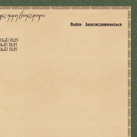
Войти
Зарегистрироваться
[A-Z]
[0-9]
[A-Z]
[0-9]
[A-Z]
[0-9]