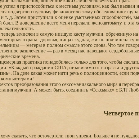
удие наслаждения, лишенное каких-либо человеческих прав.
 успел я приспособиться к местным условиям, как был вызван н
ня подвергли гнусному физиологическому обследованию: щупали
 и т. д. Затем приступили к оценке умственных способностей, в
 балл. В довершение всего меня передали женоавтомату, и эта 
влекательности.
 теперь зачислен в самую низшую касту мужчин, обреченную на
ементарная охрана здоровья, пища скудная, жизнь подчинена сур
тельницы — мегеры в полном смысле этого слова. Что там говори
ственное развлечение — раз в месяц нас навещают сердобольны
орические времена.
емерная практика понадобилась только для того, чтобы сделать
ции: «Каждый гражданин США, независимо от возраста и других
знь». На деле какая может идти речь о полноценности, если по
я компьютерами!
ктов преобразования этого сексоманиакального мира я перебра
тания мужчин. А может быть, соединить «Сексмакс» с БЛ? Люб
Четвертое 
очу сказать, что осточертели твои упреки. Больше я не нуждаюс