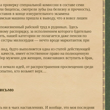
а проверку специальной комиссии в составе семи
 бицепсы, смотрели зубы (на белизну и прочность),
ыставив в конце изнурительного экзамена
хамская машина пришла к выводу, что я вовсе лишен
 пожизненный рабский труд в рудниках. Здесь
овому распорядку, за исполнением которого бдительно
ть, нашей категории не полагается даже пенсия по
е сестры милосердия — нечто вроде маркитанток при
 вид, будто выполняется одна из статей действующей
 качеств, имеет естественное право на полноценную
дбор мужчин для женщин, пожелавших вступить в брак,
л немало идей, от распространения просвещения среди
опытно, кто возьмет верх…
письмо
ь ни в чьих наставлениях. И вообще, это моя последняя