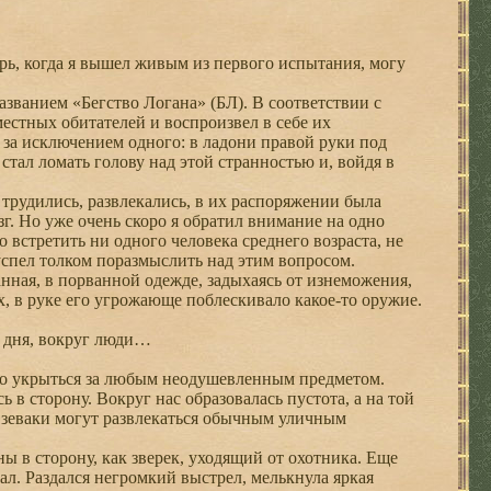
рь, когда я вышел живым из первого испытания, могу
званием «Бегство Логана» (БЛ). В соответствии с
естных обитателей и воспроизвел в себе их
за исключением одного: в ладони правой руки под
стал ломать голову над этой странностью и, войдя в
рудились, развлекались, в их распоряжении была
. Но уже очень скоро я обратил внимание на одно
 встретить ни одного человека среднего возраста, не
успел толком поразмыслить над этим вопросом.
ная, в порванной одежде, задыхаясь от изнеможения,
ах, в руке его угрожающе поблескивало какое-то оружие.
а дня, вокруг люди…
ыло укрыться за любым неодушевленным предметом.
 в сторону. Вокруг нас образовалась пустота, а на той
к зеваки могут развлекаться обычным уличным
 в сторону, как зверек, уходящий от охотника. Еще
ал. Раздался негромкий выстрел, мелькнула яркая