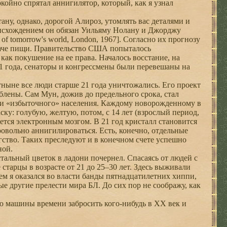
окойно спрятал аннигилятор, который, как я узнал
ну, однако, дорогой Алироз, утомлять вас деталями и
оисхождением он обязан Уильяму Нолану и Джорджу
 of tomorrow's world, London, 1967]. Согласно их прогнозу
стаче пищи. Правительство США попыталось
ак покушение на ее права. Началось восстание, на
1 года, сенаторы и конгрессмены были перевешаны на
ыне все люди старше 21 года уничтожались. Его проект
блены. Сам Мун, дожив до предельного срока, стал
ии «избыточного» населения. Каждому новорожденному в
у: голубую, желтую, потом, с 14 лет (взрослый период,
тся электронным мозгом. В 21 год кристалл становится
овольно аннигилироваться. Есть, конечно, отдельные
гство. Таких преследуют и в конечном счете успешно
ной.
стальный цветок в ладони почернел. Спасаясь от людей с
старцы в возрасте от 21 до 25–30 лет. Здесь выживали
м я оказался во власти банды пятнадцатилетних хиппи,
е другие прелести мира БЛ. До сих пор не соображу, как
ю машины времени забросить кого-нибудь в XX век и