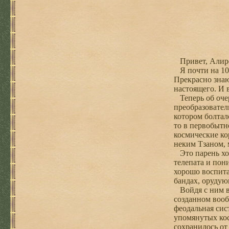
Привет, Алир
Я почти на 100
Прекрасно знаю
настоящего. И в
Теперь об очер
преобразовател
котором болтал
то в первобытн
космические ко
неким Тзаном, 
Это парень хот
телепата и пон
хорошо воспита
бандах, орудую
Войдя с ним в 
созданном вообр
феодальная сис
упомянутых кос
сохранилось от