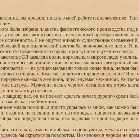
тавник, вы просили писать о моей работе и впечатлениях. Тепе
о нем.
та была избрана планетка фантастического производства под на
азу после высадки я настроил электронный преобразователь на м
е особенности. Я не ощутил никаких существенных изменений, 
ебольшой кристаллический цветок багрово-красного цвета. Я не 
ского густонаселенного города, приступил к изучению среды.
комстве БЛ казался вполне нормальным миром: люди учились, т
тая техническая цивилизация, включая мощный электронный мозг
тоятельство — на улицах мелькали только юные лица, нельзя было
ожилых и стариках. Куда могли деться старшие поколения? Я не 
переулка выбежала женщина, преследуемая мужчиной. Растрепан
о мне на грудь. Мужчина, весь в черном, остановился в трех шаг
 я попытался успокоить:
я защищу вас, он не посмеет сделать ничего дурного среди бел
на меня, как на безумного.
на не ждала помощи, а просто укрылась за мной, как можно б
и странно, не спешили к нам на помощь, а, напротив, шарахались
собралась порядочная толпа, наблюдавшая за происходящим, ка
.
на оттолкнула меня и побежала вдоль улицы, мечась из стороны
 удалось бы скрыться за поворотом. Но человек в черном не дрем