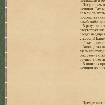
превращен в ор
Посуди сам, не
женщин. Там ме
велели прыгать
посредственный
какой-либо при
В результате я
отсутствует эл
следят надзира
старости! Един
войске в доист
Вообще эта лиц
здесь конститу
сексуальную жи
осуществляетс
В поисках прое
женщин до восс
Прежде всего х