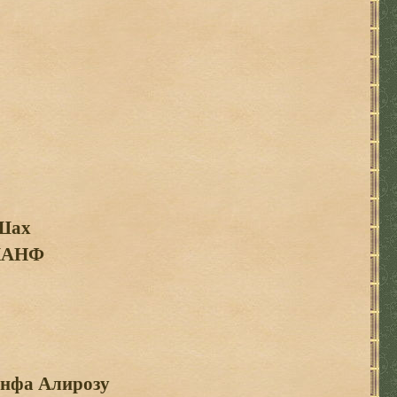
Шах
КАНФ
анфа Алирозу