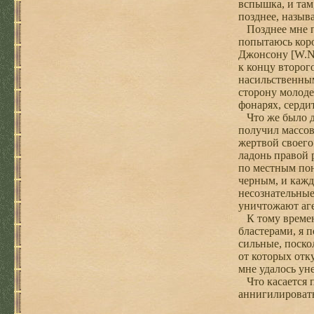
вспышка, и там
позднее, называ
Позднее мне пр
попытаюсь коро
Джонсону [W.Nol
к концу второг
насильственным
сторону молоде
фонарях, серди
Что же было д
получил массов
жертвой своего
ладонь правой 
по местным пон
черным, и кажд
несознательные
уничтожают аге
К тому времени
бластерами, я 
сильные, поско
от которых отк
мне удалось ун
Что касается п
аннигилировать