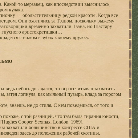
. Какой-то мерзавец, как впоследствии выяснилось,
ром кулака.
пионку — обольстительницу редкой красоты. Когда все
астаром. Они охотились за Тзаном, поскольку рыжему
м заговорщики временно захватили Тзана, но Шастару
 и гнусного аристократишки…
радется с ножом в зубах к моему дружку.
сьмо
ы ведь небось догадался, что я рассчитывал захватить
, затея лопнула, как мыльный пузырь, клада за порогом
е, знаешь, не до стиля. С кем поведешься, от того и
похоже, с той разницей, что там была тирания юности,
Hughes Cooper. Sexmax. London, 1969],
ны захватили большинство в конгрессе США и
низведен здесь до положения рабочей скотины,