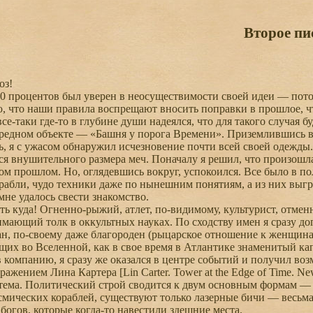
Второе пи
оз!
 процентов был уверен в неосуществимости своей идеи — потом
, что наши правила воспрещают вносить поправки в прошлое, 
се-таки где-то в глубине души надеялся, что для такого случая бу
едном объекте — «Башня у порога Времени». Приземлившись в 
ь, я с ужасом обнаружил исчезновение почти всей своей одежды
ся внушительного размера меч. Поначалу я решил, что произошл
ом прошлом. Но, оглядевшись вокруг, успокоился. Все было в п
рабли, чудо техники даже по нынешним понятиям, а из них выгр
мне удалось свести знакомство.
ь куда! Огненно-рыжий, атлет, по-видимому, культурист, отмен
имающий толк в оккультных науках. По сходству имен я сразу дог
н, по-своему даже благороден (рыцарское отношение к женщинам
щих во Вселенной, как в свое время в Атлантике знаменитый ка
компанию, я сразу же оказался в центре событий и получил возм
ажением Лина Картера [Lin Carter. Tower at the Edge of Time. N
тема. Политический строй сводится к двум основным формам — д
мических кораблей, существуют только лазерные бичи — весьма
 богов, которые когда-то навестили здешние места.