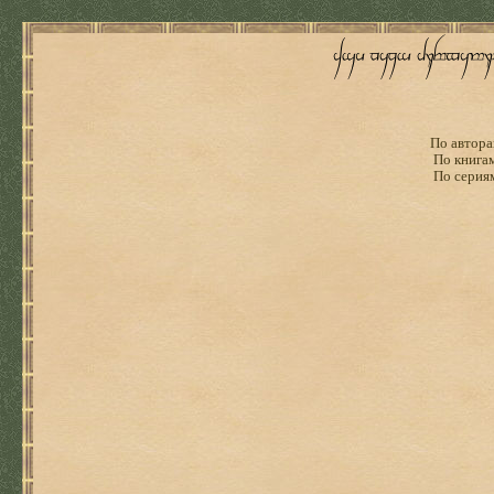
По автора
По книга
По серия