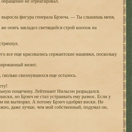
обращение не отреагировал.
 выросла фигура генерала Брэнча. — Ты слышишь меня,
же опять завладел светящийся строй кнопок на
стряхнул.
его все еще красовались сержантские нашивки, поскольку
ированный визит.
 сколько свихнувшихся еще осталось.
ету!
ьную пощечину. Лейтенант Нильсон разрыдался.
иски, но Брэнч не стал устраивать ему разнос. Если у
ам ни вытворял. А потому Брэнч одобрял виски. Не
ожно, даже лучше, чем мой собственный, подумал он,