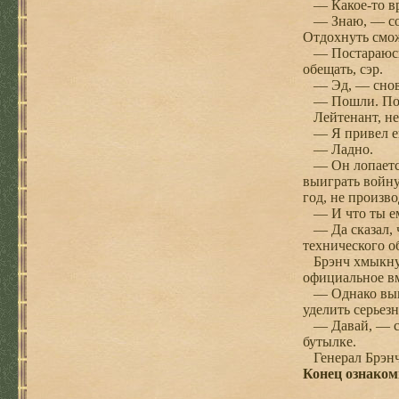
— Какое-то вре
— Знаю, — согл
Отдохнуть смож
— Постараюсь, 
обещать, сэр.
— Эд, — снова
— Пошли. Пок
Лейтенант, не 
— Я привел его
— Ладно.
— Он лопается 
выиграть войну
год, не произв
— И что ты ем
— Да сказал, ч
технического о
Брэнч хмыкнул.
официальное вм
— Однако вынуж
уделить серьез
— Давай, — ска
бутылке.
Генерал Брэнч 
Конец ознаком