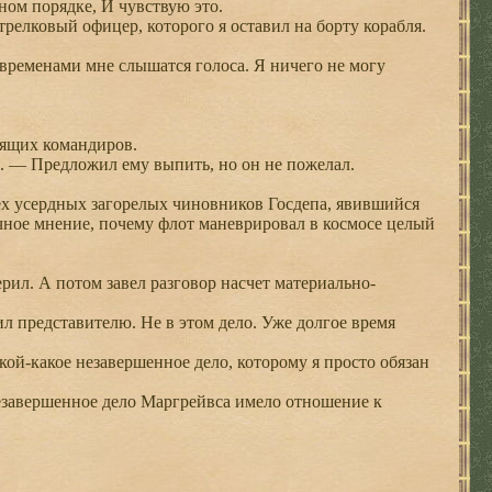
ном порядке, И чувствую это.
елковый офицер, которого я оставил на борту корабля.
 временами мне слышатся голоса. Я ничего не могу
дящих командиров.
. — Предложил ему выпить, но он не пожелал.
х усердных загорелых чиновников Госдепа, явившийся
чное мнение, почему флот маневрировал в космосе целый
ил. А потом завел разговор насчет материально-
 представителю. Не в этом дело. Уже долгое время
й-какое незавершенное дело, которому я просто обязан
незавершенное дело Маргрейвса имело отношение к