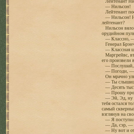
Лейтенант Ниль
— Нильсон!
Лейтенант пос
— Нильсон! Ну
лейтенант?
Нильсон вяло к
орудийном пуль
— Классно, — 
Генерал Брэнч 
— Классная шту
Маргрейвс, вто
его произвели 
— Послушай, Э
— Погоди, — о
Он мрачно улыб
— Ты слышишь
— Десять тысяч
— Прошу проще
— Эй, Эд, ну т
тебя остался т
самый скверный
взглянув на св
— Я поступил 
— Да, сэр, — д
— Ну вот и от