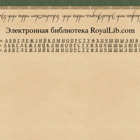
Электронная библиотека RoyalLib.com
м:
А
Б
В
Г
Д
Е
Ж
З
И
Й
К
Л
М
Н
О
П
Р
С
Т
У
Ф
Х
Ц
Ч
Ш
Щ
Ы
Э
Ю
Я
м:
А
Б
В
Г
Д
Е
Ж
З
И
Й
К
Л
М
Н
О
П
Р
С
Т
У
Ф
Х
Ц
Ч
Ш
Щ
Ы
Э
Ю
Я
м:
А
Б
В
Г
Д
Е
Ж
З
И
Й
К
Л
М
Н
О
П
Р
С
Т
У
Ф
Х
Ц
Ч
Ш
Щ
Ы
Э
Ю
Я