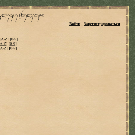
Войти
Зарегистрироваться
[A-Z]
[0-9]
[A-Z]
[0-9]
[A-Z]
[0-9]