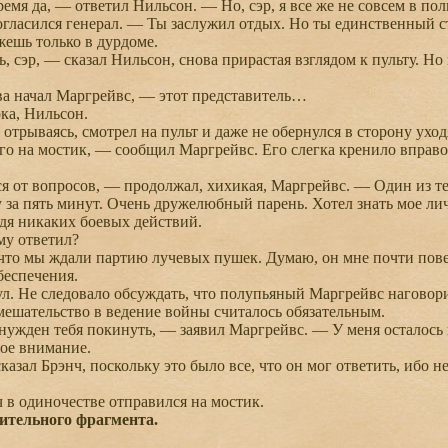
мя да, — ответил Нильсон. — Но, сэр, я все же не совсем в пол
асился генерал. — Ты заслужил отдых. Но ты единственный стр
ешь только в дурдоме.
сэр, — сказал Нильсон, снова прирастая взглядом к пульту. Но
 начал Маргрейвс, — этот представитель…
а, Нильсон.
отрываясь, смотрел на пульт и даже не обернулся в сторону ухо
 на мостик, — сообщил Маргрейвс. Его слегка кренило вправо
от вопросов, — продолжал, хихикая, Маргрейвс. — Один из те
 за пять минут. Очень дружелюбный парень. Хотел знать мое ли
одя никаких боевых действий.
у ответил?
то мы ждали партию лучевых пушек. Думаю, он мне почти повер
беспечения.
 Не следовало обсуждать, что полупьяный Маргрейвс наговорил
ешательство в ведение войны считалось обязательным.
ден тебя покинуть, — заявил Маргрейвс. — У меня осталось ко
ное внимание.
зал Брэнч, поскольку это было все, что он мог ответить, ибо 
в одиночестве отправился на мостик.
ительного фрагмента.