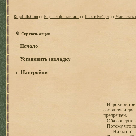
RoyalLib.Com
>>
Научная фантастика
>>
Шекли Роберт
>>
Мат - скача
Спрятать опции
Начало
Установить закладку
Настройки
+
Игроки встрети
составляли две
предрешен.
Оба соперника 
Потому что пар
— Нильсон!