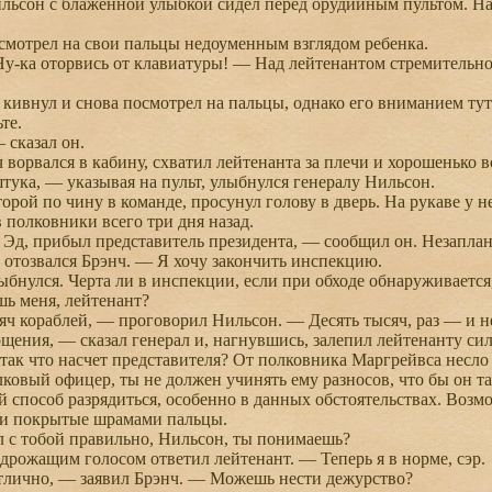
сон с блаженной улыбкой сидел перед орудийным пультом. На 
мотрел на свои пальцы недоуменным взглядом ребенка.
-ка оторвись от клавиатуры! — Над лейтенантом стремительно
ивнул и снова посмотрел на пальцы, однако его вниманием тут 
те.
сказал он.
ворвался в кабину, схватил лейтенанта за плечи и хорошенько в
ка, — указывая на пульт, улыбнулся генералу Нильсон.
рой по чину в команде, просунул голову в дверь. На рукаве у н
в полковники всего три дня назад.
д, прибыл представитель президента, — сообщил он. Незаплан
тозвался Брэнч. — Я хочу закончить инспекцию.
нулся. Черта ли в инспекции, если при обходе обнаруживается,
 меня, лейтенант?
 кораблей, — проговорил Нильсон. — Десять тысяч, раз — и н
ния, — сказал генерал и, нагнувшись, залепил лейтенанту сил
ак что насчет представителя? От полковника Маргрейвса несло в
олковый офицер, ты не должен учинять ему разносов, что бы он т
 способ разрядиться, особенно в данных обстоятельствах. Возм
ои покрытые шрамами пальцы.
с тобой правильно, Нильсон, ты понимаешь?
рожащим голосом ответил лейтенант. — Теперь я в норме, сэр.
лично, — заявил Брэнч. — Можешь нести дежурство?