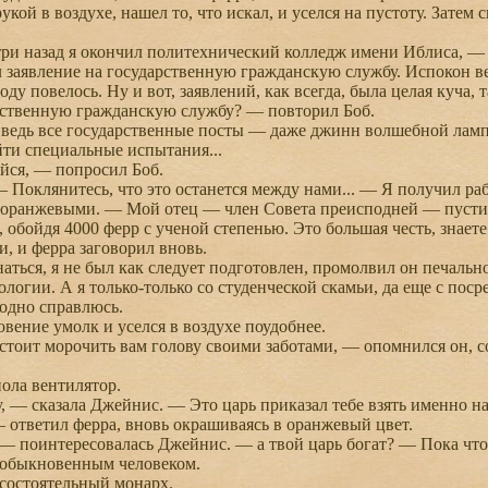
ой в воздухе, нашел то, что искал, и уселся на пустоту. Затем
и назад я окончил политехнический колледж имени Иблиса, — 
л заявление на государственную гражданскую службу. Испокон 
оду повелось. Ну и вот, заявлений, как всегда, была целая куча, та
твенную гражданскую службу? — повторил Боб.
ведь все государственные посты — даже джинн волшебной лам
йти специальные испытания...
ся, — попросил Боб.
 Поклянитесь, что это останется между нами... — Я получил раб
 оранжевыми. — Мой отец — член Совета преисподней — пустил 
 обойдя 4000 ферр с ученой степенью. Это большая честь, знаете
 и ферра заговорил вновь.
ься, я не был как следует подготовлен, промолвил он печальн
ологии. А я только-только со студенческой скамьи, да еще с поср
годно справлюсь.
ение умолк и уселся в воздухе поудобнее.
оит морочить вам голову своими заботами, — опомнился он, со
ола вентилятор.
— сказала Джейнис. — Это царь приказал тебе взять именно н
ответил ферра, вновь окрашиваясь в оранжевый цвет.
поинтересовалась Джейнис. — а твой царь богат? — Пока что 
 обыкновенным человеком.
остоятельный монарх.