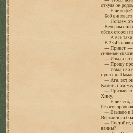
откуда он родо
— Еще кофе? —
Боб виновато в
— Пойдем отсю
Вечером они вс
обеих сторон 
— А все-таки ж
В 23.45 появи
— Привет, — з
сильный сквозн
— Изыди во имя
— Прошу проще
— Изыди во имя
пустынь Шамаша
— Ага, вот они
Камин, похоже,
— Призываю соз
Хину.
— Еще чего, по
Безоговорочная
— Взываю к Неб
Верховного бож
— Постойте, ве
ванны?