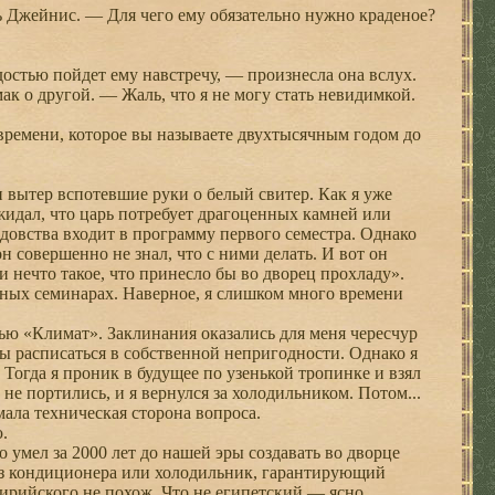
ь Джейнис. — Для чего ему обязательно нужно краденое?
остью пойдет ему навстречу, — произнесла она вслух.
к о другой. — Жаль, что я не могу стать невидимкой.
времени, которое вы называете двухтысячным годом до
вытер вспотевшие руки о белый свитер. Как я уже
ожидал, что царь потребует драгоценных камней или
лдовства входит в программу первого семестра. Однако
 совершенно не знал, что с ними делать. И вот он
 нечто такое, что принесло бы во дворец прохладу».
ьных семинарах. Наверное, я слишком много времени
ю «Климат». Заклинания оказались для меня чересчур
ы расписаться в собственной непригодности. Однако я
 Тогда я проник в будущее по узенькой тропинке и взял
не портились, и я вернулся за холодильником. Потом...
ла техническая сторона вопроса.
.
 умел за 2000 лет до нашей эры создавать во дворце
 из кондиционера или холодильник, гарантирующий
сирийского не похож. Что не египетский — ясно...