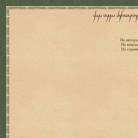
По автора
По книга
По серия