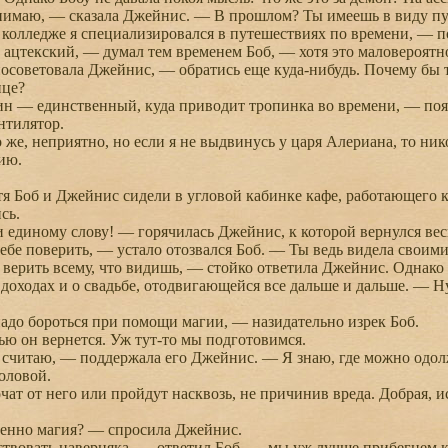
имаю, — сказала Джейнис. — В прошлом? Ты имеешь в виду пу
олледже я специализировался в путешествиях по времени, — п
цтекский, — думал тем временем Боб, — хотя это маловероятно
оветовала Джейнис, — обратись еще куда-нибудь. Почему бы т
ице?
 — единственный, куда приводит тропинка во времени, — поя
тилятор.
е, неприятно, но если я не выдвинусь у царя Алериана, то нико
ию.
 Боб и Джейнис сидели в угловой кабинке кафе, работающего 
сь.
единому слову! — горячилась Джейнис, к которой вернулся ве
е поверить, — устало отозвался Боб. — Ты ведь видела своими
ерить всему, что видишь, — стойко ответила Джейнис. Однако 
доходах и о свадьбе, отодвигающейся все дальше и дальше. — Ну
до бороться при помощи магии, — назидательно изрек Боб.
 он вернется. Уж тут-то мы подготовимся.
читаю, — поддержала его Джейнис. — Я знаю, где можно одолж
оловой.
т от него или пройдут насквозь, не причинив вреда. Добрая, 
нно магия? — спросила Джейнис.
овать наверняка, — ответил Боб, — мы уж лучше прибегнем ко 