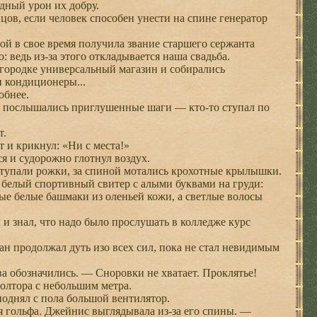
ядный урон их добру.
ов, если человек способен унести на спине генератор
й в свое время получила звание старшего сержанта
 ведь из-за этого откладывается наша свадьба.
городке универсальный магазин и собирались
и кондиционеры...
обнее.
ем послышались приглушенные шаги — кто-то ступал по
т.
 и крикнул: «Ни с места!»
 и судорожно глотнул воздух.
ступали рожки, за спиной мотались крохотные крылышки.
 белый спортивный свитер с алыми буквами на груди:
е белые башмаки из оленьей кожи, а светлые волосы
 знал, что надо было прослушать в колледже курс
н продолжал дуть изо всех сил, пока не стал невидимым
а обозначились. — Сноровки не хватает. Проклятье!
олтора с небольшим метра.
поднял с пола большой вентилятор.
 гольфа. Джейнис выглядывала из-за его спины. —