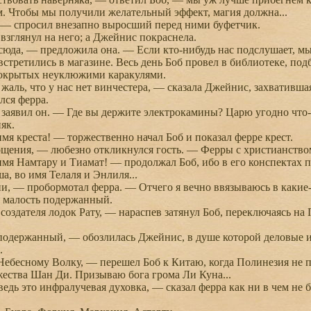
м. Чтобы мы получили желательный эффект, магия должна...
 спросил внезапно выросший перед ними буфетчик.
зглянул на него; а Джейнис покраснела.
да, — предложила она. — Если кто-нибудь нас подслушает, мы
третились в магазине. Весь день Боб провел в библиотеке, подб
покрытых неуклюжими каракулями.
аль, что у нас нет винчестера, — сказала Джейнис, захвативша
лся ферра.
аявил он. — Где вы держите электрокамины? Царю угодно что-н
як.
 креста! — торжественно начал Боб и показал ферре крест.
ния, — любезно откликнулся гость. — Ферры с христианством
 Намтару и Тиамат! — продолжал Боб, ибо в его конспектах п
, во имя Телаля и Энлиля...
, — пробормотал ферра. — Отчего я вечно ввязываюсь в какие-т
 малость подержанный.
дателя лодок Рату, — нараспев затянул Боб, переключаясь на
держанный, — обозлилась Джейнис, в душе которой деловые ин
.
есному Волку, — перешел Боб к Китаю, когда Полинезия не по
ества Шан Ди. Призываю бога грома Ли Куна...
дь это инфралучевая духовка, — сказал ферра как ни в чем не бы