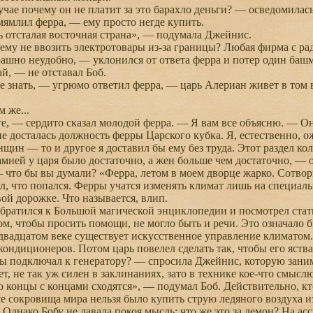
ае почему он не платит за это барахло деньги? — осведомилас
млил ферра, — ему просто негде купить.
отсталая восточная страна», — подумала Джейнис.
у не ввозить электротовары из-за границы? Любая фирма с рад
шно неудобно, — уклонился от ответа ферра и потер один башма
 — не отставал Боб.
знать, — угрюмо ответил ферра, — царь Алериан живет в том 
 же...
 — сердито сказал молодой ферра. — Я вам все объясню. — Он 
не досталась должность ферры Царского кубка. Я, естественно, 
щин — то и другое я доставил бы ему без труда. Этот раздел ко
мней у царя было достаточно, а жен больше чем достаточно, — он
 что бы вы думали? «Ферра, летом в моем дворце жарко. Сотвори
, что попался. Ферры учатся изменять климат лишь на специал
вой дорожке. Что называется, влип.
атился к Большой магической энциклопедии и посмотрел стать
м, чтобы просить помощи, не могло быть и речи. Это означало б
 двадцатом веке существует искусственное управление климатом.
кондиционеров. Потом царь повелел сделать так, чтобы его яства 
 подключал к генератору? — спросила Джейнис, которую занима
, не так уж силен в заклинаниях, зато в технике кое-что смыслю
 концы с концами сходятся», — подумал Боб. Действительно, кто
се сокровища мира нельзя было купить струю ледяного воздуха
 Однако Бобу не давала покоя мысль: что же это за демон? На ас