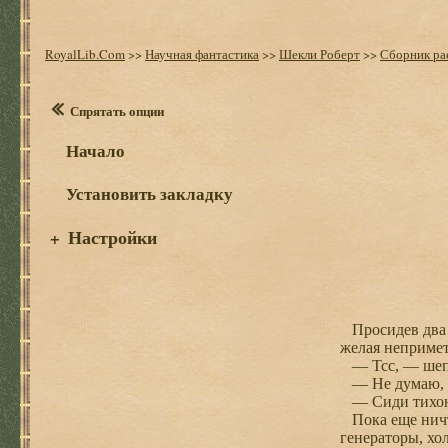
RoyalLib.Com
>>
Научная фантастика
>>
Шекли Роберт
>>
Сборник рас
Спрятать опции
Начало
Установить закладку
Настройки
+
Просидев два ч
желая непримет
— Тсс, — шепн
— Не думаю, ч
— Сиди тихонь
Пока еще ничто
генераторы, хо