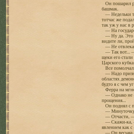
Он пошарил рук
башмак.
— Недельки тр
тотчас же пода
так уж у нас в р
— На государс
— Ну да. Это 
видите ли, про
— Не отвлекай
— Так вот... —
щеки его стали
Царского кубка,
Все помолчали,
— Надо признат
областях демон
будто я с чем у
Ферра на мгнов
— Однако не ст
прощения...
Он поднял с п
— Минуточку, 
— Отчасти, — 
— Скажи-ка, — 
явлением как с
— Он весьма с