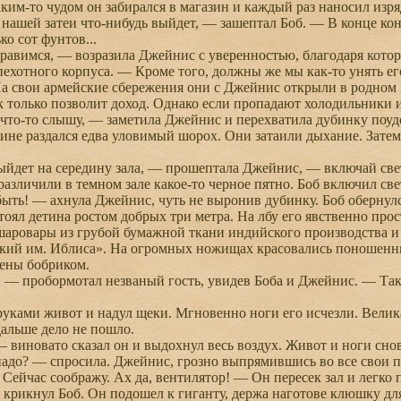
аким-то чудом он забирался в магазин и каждый раз наносил изр
ашей затеи что-нибудь выйдет, — зашептал Боб. — В конце конц
ко сот фунтов...
вимся, — возразила Джейнис с уверенностью, благодаря которо
ехотного корпуса. — Кроме того, должны же мы как-то унять его:
 свои армейские сбережения они с Джейнис открыли в родном 
к только позволит доход. Однако если пропадают холодильники 
то-то слышу, — заметила Джейнис и перехватила дубинку поуд
ине раздался едва уловимый шорох. Они затаили дыхание. Зат
йдет на середину зала, — прошептала Джейнис, — включай све
зличили в темном зале какое-то черное пятно. Боб включил свет
ь! — ахнула Джейнис, чуть не выронив дубинку. Боб обернулся
ял детина ростом добрых три метра. На лбу его явственно про
шаровары из грубой бумажной ткани индийского производства и
кий им. Иблиса». На огромных ножищах красовались поношенны
ены бобриком.
 пробормотал незваный гость, увидев Боба и Джейнис. — Так и
ками живот и надул щеки. Мгновенно ноги его исчезли. Велика
дальше дело не пошло.
иновато сказал он и выдохнул весь воздух. Живот и ноги снов
до? — спросила. Джейнис, грозно выпрямившись во все свои п
ейчас соображу. Ах да, вентилятор! — Он пересек зал и легко 
икнул Боб. Он подошел к гиганту, держа наготове клюшку для