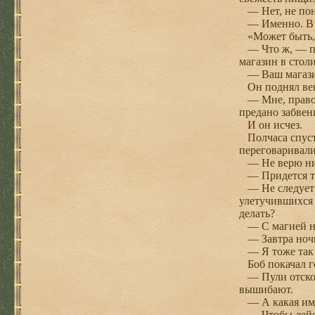
— Нет, не пон
— Именно. В к
«Может быть, а
— Что ж, — пос
магазин в стол
— Ваш магазин
Он поднял вен
— Мне, право ж
предано забвен
И он исчез.
Полчаса спустя
переговаривали
— Не верю ни 
— Придется теб
— Не следует в
улетучившихся 
делать?
— С магией на
— Завтра ночью
— Я тоже так с
Боб покачал г
— Пули отскоча
вышибают.
— А какая име
— Чтобы действ