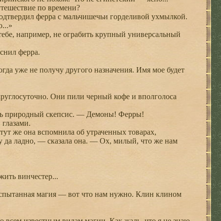
тешествие по времени?
одтвердил ферра с мальчишечьи горделивой ухмылкой.
...»
ебе, например, не ограбить крупный универсальный
снил ферра.
гда уже не получу другого назначения. Имя мое будет
круглосуточно. Они пили черный кофе и вполголоса
сь природный скепсис. — Демоны! Ферры!
 глазами.
тут же она вспомнила об утраченных товарах,
 да ладно, — сказала она. — Ох, милый, что же нам
ить винчестер...
испытанная магия — вот что нам нужно. Клин клином
всем известным видам магии. Как жаль, что я не знаю,