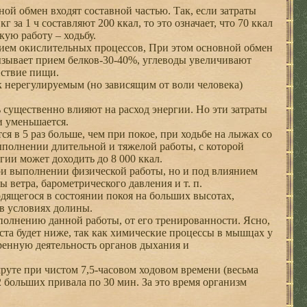
ной обмен входят составной частью. Так, если затраты
 за 1 ч составляют 200 ккал, то это означает, что 70 ккал
кую работу – ходьбу.
ием окислительных процессов, При этом основной обмен
ызывает прием белков-30-40%, углеводы увеличивают
йствие пищи.
нерегулируемым (но зависящим от воли человека)
существенно влияют на расход энергии. Но эти затраты
и уменьшается.
я в 5 раз больше, чем при покое, при ходьбе на лыжах со
выполнении длительной и тяжелой работы, с которой
ии может доходить до 8 000 ккал.
и выполнении физической работы, но и под влиянием
 ветра, барометрического давления и т. п.
дящегося в состоянии покоя на больших высотах,
в условиях долины.
полнению данной работы, от его тренированности. Ясно,
та будет ниже, так как химические процессы в мышцах у
еренную деятельность органов дыхания и
руте при чистом 7,5-часовом ходовом времени (весьма
 больших привала по 30 мин. За это время организм