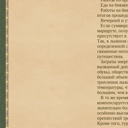
Еда на биваке 
Работы на бива
итогов прошедше
Вечерний и утр
Если суммирова
маршруте, полу
присутствует в
Так, в лыжном 
определенной с
связанные непо
путешествия.
Затраты энерги
вызванный допо
обувь), общест
больший объем 
тропления лыжн
температуры, ч
большим, чем в
В то же время 
компенсируется
значительно бо
особенно высок
препятствий тр
Кроме того, ту