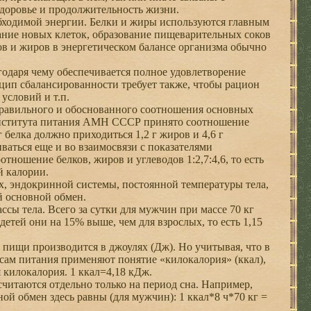
здоровье и продолжительность жизни.
ходимой энергии. Белки и жиры используются главным
ание новых клеток, образование пищеварительных соков
ов и жиров в энергетическом балансе организма обычно
одаря чему обеспечивается полное удовлетворение
цип сбалансированности требует также, чтобы рацион
условий и т.п.
авильного и обоснованного соотношения основных
Института питания АМН СССР принято соотношение
г белка должно приходиться 1,2 г жиров и 4,6 г
ваться еще и во взаимосвязи с показателями
ношение белков, жиров и углеводов 1:2,7:4,6, то есть
й калории.
х, эндокринной системы, постоянной температуры тела,
й основной обмен.
ссы тела. Всего за сутки для мужчин при массе 70 кг
 детей они на 15% выше, чем для взрослых, то есть 1,15
пищи производится в джоулях (Дж). Но учитывая, что в
сам питания применяют понятие «килокалория» (ккал),
 килокалория. 1 ккал=4,18 кДж.
считаются отдельно только на период сна. Например,
вной обмен здесь равны (для мужчин): 1 ккал*8 ч*70 кг =