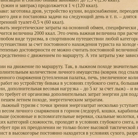
(ужин и завтрак) продолжается 1 ч (120 ккал).
ке: заготовка дров, устройство кухни, водоснабжение, переодев
го дня и постановка задачи на следующий день и т. п. – длятся о
енний туалет-0,5 ч (60 ккал).
ть энергетические затраты на основной обмен, специфически 
чится величина 2000 ккал. Это очень важная величина при расче
 любом виде туризма, в спортивном путешествии любой категори
путешествии за счет постоянного нахождения туриста на холоде о
тепенью достоверности ее можно считать постоянной величиной,
средственно с движением по маршруту. А эти затраты уже завися
и на движение по маршруту. Так, в лыжном походе значительно
лнительным количеством личного имущества (коврик под спаль
венного снаряжения (утепленная палатка, печь, увеличенное кол
работ но устройству бивака в условиях глубокого снега, больш
и, дополнительная весовая нагрузка – до 5 кг за счет лыж) – и 
то требует от организма дополнительных затрат энергии для под
 пешем летнем походе, энергетическим затратам.
лыжный туризм с точки зрения энергозатрат несколько уступае
 весом личного снаряжения в горном (ледоруб, кошки, карабины,
льше (основные и вспомогательные веревки, скальные молотки, к
их категорий сложности, проходят в условиях глубокого снега, 
ебует при их преодолении не только более высокой тактической
рист в высокогорье постоянно находится в условиях сухого, разр