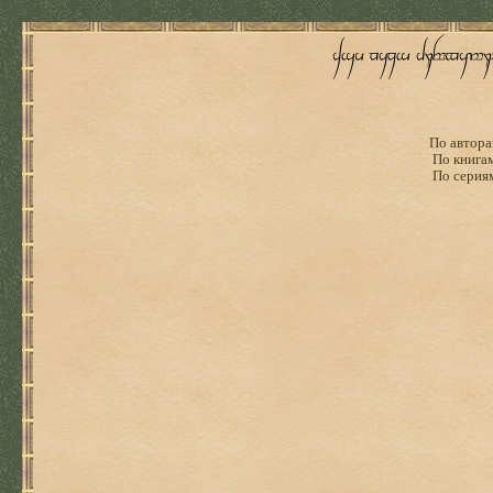
По автора
По книга
По серия