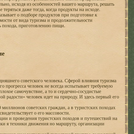
льно, исходя из особенностей вашего маршрута, решать
 теряться даже тогда, когда продукты на исходе.
азывает о подборе продуктов при подготовке к
имости от вида туризма и продолжительности
ь похода, приготовлению пищи.
ие
няшнего советского человека. Сферой влияния туризма
ого прогресса человек не всегда испытывает требуемую
лохое самочувствие, а то и сердечно-сосудистые
ой радости» человек идет на природу. И здесь первый его
миллионов советских граждан, а в туристских походах
видетельствует о его массовости.
ции и проведения туристских походов и путешествий на
ки я техники движения но маршруту, организации