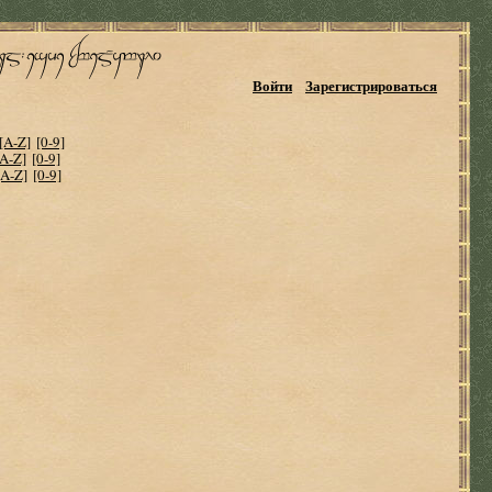
Войти
Зарегистрироваться
[A-Z]
[0-9]
[A-Z]
[0-9]
[A-Z]
[0-9]