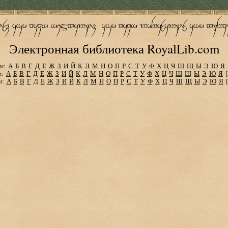
Электронная библиотека RoyalLib.com
м:
А
Б
В
Г
Д
Е
Ж
З
И
Й
К
Л
М
Н
О
П
Р
С
Т
У
Ф
Х
Ц
Ч
Ш
Щ
Ы
Э
Ю
Я
м:
А
Б
В
Г
Д
Е
Ж
З
И
Й
К
Л
М
Н
О
П
Р
С
Т
У
Ф
Х
Ц
Ч
Ш
Щ
Ы
Э
Ю
Я
м:
А
Б
В
Г
Д
Е
Ж
З
И
Й
К
Л
М
Н
О
П
Р
С
Т
У
Ф
Х
Ц
Ч
Ш
Щ
Ы
Э
Ю
Я