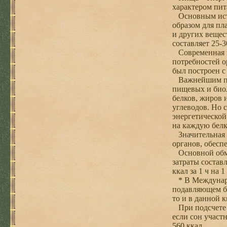
характером пит
Основным исто
образом для пл
и других вещес
составляет 25-
Современная на
потребностей о
был построен с
Важнейшим при
пищевых и био
белков, жиров и
углеводов. Но 
энергетической
на каждую белк
Значительная ч
органов, обесп
Основной обмен
затраты составл
ккал за 1 ч на 1
* В Международ
подавляющем бо
то и в данной 
При подсчете о
если сон участн
560 ккал.