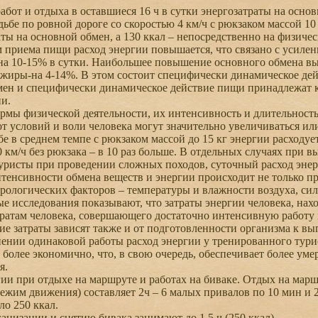
бот и отдыха в оставшиеся 16 ч в сутки энергозатраты на основ
ьбе по ровной дороге со скоростью 4 км/ч с рюкзаком массой 10 кг
аты на основной обмен, а 130 ккал – непосредственно на физичес
риема пищи расход энергии повышается, что связано с усилен
на 10-15% в сутки. Наибольшее повышение основного обмена в
 жиры-на 4-14%. В этом состоит специфически динамическое де
н и специфически динамическое действие пищи принадлежат к 
ии.
ы физической деятельности, их интенсивность и длительность 
от условий и воли человека могут значительно увеличиваться ил
е в среднем темпе с рюкзаком массой до 15 кг энергии расходуетс
0 км/ч без рюкзака – в 10 раз больше. В отдельных случаях при 
уристы при проведении сложных походов, суточный расход энерг
нсивности обмена веществ и энергии происходит не только пр
рологических факторов – температуры и влажности воздуха, силы
 исследования показывают, что затраты энергии человека, нахо
ратам человека, совершающего достаточно интенсивную работу 
 затраты зависят также и от подготовленности организма к вы
ении одинаковой работы расход энергии у тренированного турис
 более экономично, что, в свою очередь, обеспечивает более ум
я.
и при отдыхе на маршруте и работах на биваке. Отдых на марш
жим движения) составляет 2ч – 6 малых привалов по 10 мин и 2
ло 250 ккал.
низации и снятию бивака занимают до 1,5 ч (250 ккал).