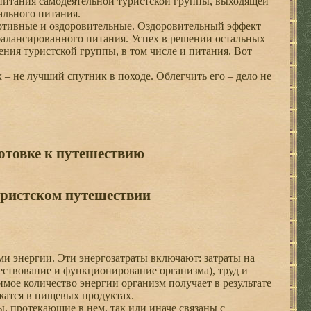
питания самодеятельной туристской группы, выходящей
ального питания.
ортивные и оздоровительные. Оздоровительный эффект
сбалансированного питания. Успех в решении остальных
ения туристской группы, в том числе и питания. Вот
 не лучший спутник в походе. Облегчить его – дело не
отовке к путешествию
уристском путешествии
и энергии. Эти энергозатраты включают: затраты на
ествование и функционирование организма), труд и
мое количество энергии организм получает в результате
ржатся в пищевых продуктах.
, протекающие в нем, так или иначе связаны с