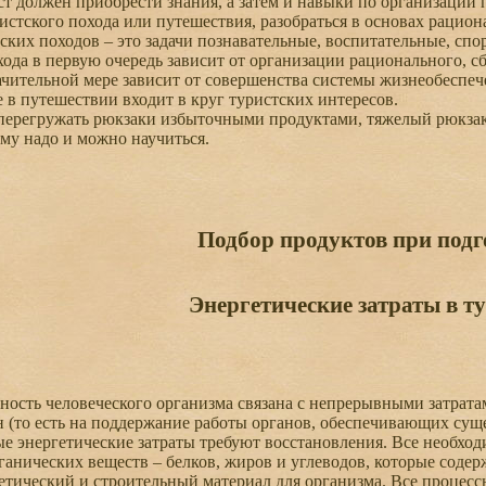
должен приобрести знания, а затем и навыки по организации 
истского похода или путешествия, разобраться в основах рацион
ких походов – это задачи познавательные, воспитательные, сп
хода в первую очередь зависит от организации рационального, 
начительной мере зависит от совершенства системы жизнеобеспеч
 в путешествии входит в круг туристских интересов.
ерегружать рюкзаки избыточными продуктами, тяжелый рюкзак –
ому надо и можно научиться.
Подбор продуктов при подг
Энергетические затраты в т
сть человеческого организма связана с непрерывными затратам
 (то есть на поддержание работы органов, обеспечивающих сущ
е энергетические затраты требуют восстановления. Все необходи
ганических веществ – белков, жиров и углеводов, которые соде
ический и строительный материал для организма. Все процессы