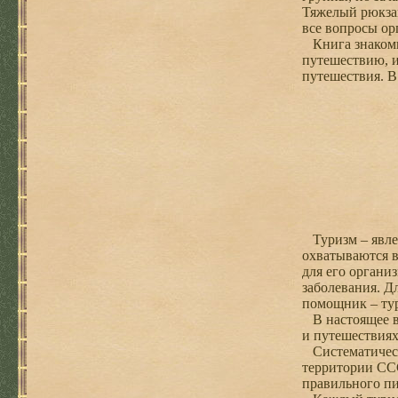
Тяжелый рюкзак
все вопросы орг
Книга знакомит
путешествию, и
путешествия. В
Туризм – явлен
охватываются в
для его органи
заболевания. Д
помощник – ту
В настоящее вр
и путешествиях
Систематически
территории СС
правильного пи