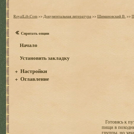
RoyalLib.Com
>>
Документальная литература
>>
Шимановский В.
>>
П
Спрятать опции
Начало
Установить закладку
Настройки
+
Оглавление
+
Готовясь к пут
пищи в походны
группы, но зач