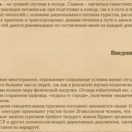
 – не лучший спутник в походе. Главное – научиться самостояте
анизации питания как при подготовке к походу, так и в пути и не
 читателей с основами рационального питания туристов, расск
х храпении и транспортировке, режиме питания в пути в завис
 пей даются рекомендации по составлению меню па каждый ден
Введен
ие многогранное, отражающее социальные условия жизни сегод
се большие массы людей, так как в результате научно-техническ
зма полную меру физической нагрузки. Отсюда избыточный вес, п
ля сохранения здоровья, «отдыха от города», получения «мышечн
ризм.
емя самодеятельным туризмом постоянно занимаются свыше 10 
 ежегодно принимают участие более 20 миллионов человек, что с
е занятия туризмом требуют твердого знания Правил организа
СР и других основополагающих директивных документов, такти
тания на маршруте.