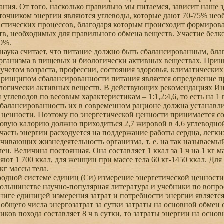
ания. От того, насколько правильно мы питаемся, зависит наше 
чником энергии являются углеводы, которые дают 70-75% необ
астических процессов, благодаря которым происходит формиров
тв, необходимых для правильного обмена веществ. Участие белк
30%.
ука считает, что питание должно быть сбалансированным, благ
рганизма в пищевых и биологически активных веществах. Прин
 учетом возраста, профессии, состояния здоровья, климатических 
нципом сбалансированности питания является определение пр
логически активных веществ. В действующих рекомендациях 
 углеводов по весовым характеристикам – 1:1,2:4,6, то есть на 1 
сбалансированность их в современном рационе должна устанавли
 ценности. Поэтому по энергетической ценности принимается соот
овую калорию должно приходиться 2,7 жировой в 4,6 углеводно
асть энергии расходуется на поддержание работы сердца, легки
ечивающих жизнедеятельность организма, т. е. на так называемы
. Величина постоянная. Она составляет 1 ккал за 1 ч на 1 кг ма
яют 1 700 ккал, для женщин при массе тела 60 кг-1450 ккал. Для
 кг массы тела.
ной системе единиц (Си) измерение энергетической ценности 
льшинстве научно-популярная литература и учебники по вопро
книге единицей измерения затрат и потребности энергии является
бщего числа энергозатрат за сутки затраты на основной обмен 
иков похода составляет 8 ч в сутки, то затраты энергии на осно