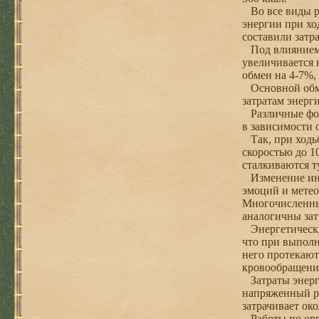
Во все виды ра
энергии при ход
составили затр
Под влиянием п
увеличивается 
обмен на 4-7%,
Основной обме
затратам энерг
Различные форм
в зависимости 
Так, при ходьб
скоростью до 1
сталкиваются т
Изменение инте
эмоций и метео
Многочисленные
аналогичны зат
Энергетические
что при выполн
него протекают
кровообращени
Затраты энерги
напряженный ре
затрачивает око
Работы по орга