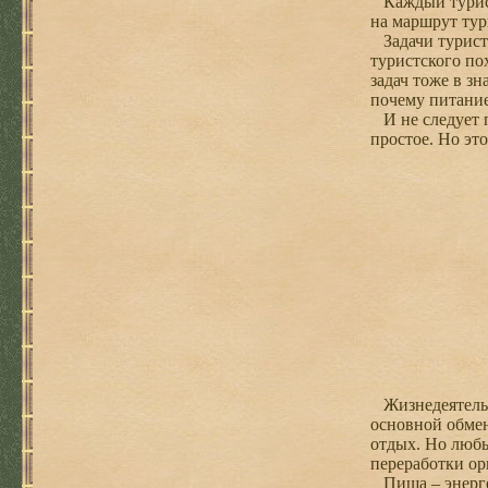
Каждый турист 
на маршрут тур
Задачи туристс
туристского по
задач тоже в з
почему питание
И не следует п
простое. Но эт
Жизнедеятельно
основной обмен
отдых. Но любы
переработки ор
Пища – энергет