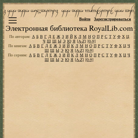
Войти
Зарегистрироваться
Электронная библиотека RoyalLib.com
По авторам:
А
Б
В
Г
Д
Е
Ж
З
И
Й
К
Л
М
Н
О
П
Р
С
Т
У
Ф
Х
Ц
Ч
Ш
Щ
Ы
Э
Ю
Я
[A-Z]
[0-9]
По книгам:
А
Б
В
Г
Д
Е
Ж
З
И
Й
К
Л
М
Н
О
П
Р
С
Т
У
Ф
Х
Ц
Ч
Ш
Щ
Ы
Э
Ю
Я
[A-Z]
[0-9]
По сериям:
А
Б
В
Г
Д
Е
Ж
З
И
Й
К
Л
М
Н
О
П
Р
С
Т
У
Ф
Х
Ц
Ч
Ш
Щ
Ы
Э
Ю
Я
[A-Z]
[0-9]