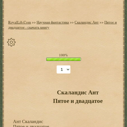
RoyalLib.Com
>>
Научная фантастика
>>
Скаландис Ант
>>
Пятое и
двадцатое - скачать книгу
Спрятать
100%
опции
Начало
Установить
закладку
Скаландис Ант
Пятое и двадцатое
Настройки
+
Ант Скаландис
Пятое и двадцатое