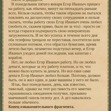
В понедельник пятого января Егор Иваныч пришел
на работу, как обычно, минут на пятнадцать раньше
всех. Нельзя сказать, чтобы таким образом он пытался
повлиять на дисциплину своих сотрудников и нельзя
сказать, чтобы работу свою Егор Иваныч очень любил
(любить ее, скажем прямо, было не за что) - просто он
всегда старался подчеркнуть свою невероятную
загруженность. И не без успеха: в течение всего дня
оба телефона трещали не переставая, посетители шли
сплошным потоком, стол обрастал бумагами, время
летело быстро, незаметно подступал вечер, и Егор
Иваныч уходил домой последним, как капитан с
корабля.
Нет, не любил Егор Иваныч работу. Но он любил
деньги, которые за эту работу платили, и то, что
можно было купить за деньги. Но все-таки сами
деньги Егор Иваныч любил больше. Поэтому, должно
быть, он и жил один, и даже машины у него не было.
Итак, был понедельник, день, как известно,
тяжелый, однако на этот раз тяжесть его заметно
скрашивалась ожиданием получки, призывно
маячившей сквозь пелену дел. А дел навалилось
больше обычного.
Конец ознакомительного фрагмента.