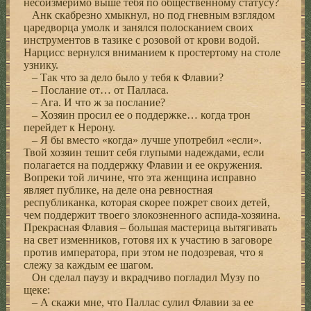
несоизмеримо выше тебя по общественному статусу?
Анк скабрезно хмыкнул, но под гневным взглядом
царедворца умолк и занялся полосканием своих
инструментов в тазике с розовой от крови водой.
Нарцисс вернулся вниманием к простертому на столе
узнику.
– Так что за дело было у тебя к Флавии?
– Послание от… от Палласа.
– Ага. И что ж за послание?
– Хозяин просил ее о поддержке… когда трон
перейдет к Нерону.
– Я бы вместо «когда» лучше употребил «если».
Твой хозяин тешит себя глупыми надеждами, если
полагается на поддержку Флавии и ее окружения.
Вопреки той личине, что эта женщина исправно
являет публике, на деле она ревностная
республиканка, которая скорее пожрет своих детей,
чем поддержит твоего злокозненного аспида-хозяина.
Прекрасная Флавия – большая мастерица вытягивать
на свет изменников, готовя их к участию в заговоре
против императора, при этом не подозревая, что я
слежу за каждым ее шагом.
Он сделал паузу и вкрадчиво погладил Музу по
щеке:
– А скажи мне, что Паллас сулил Флавии за ее