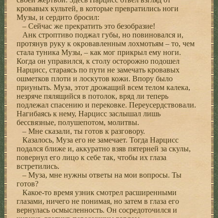
кровавых культей, в которые превратились ноги
Музы, и сердито бросил:
– Сейчас же прекратить это безобразие!
Анк строптиво поджал губы, но повиновался и,
протянув руку к окровавленным лохмотьям – то, чем
стала туника Музы, – как мог прикрыл ему ноги.
Когда он управился, к столу осторожно подошел
Нарцисс, стараясь по пути не замечать кровавых
ошметков плоти и лоскутов кожи. Впору было
приуныть. Муза, этот дрожащий всем телом калека,
незряче пялящийся в потолок, вряд ли теперь
подлежал спасению и перековке. Переусердствовали.
Нагибаясь к нему, Нарцисс заслышал лишь
бессвязные, полушепотом, молитвы.
– Мне сказали, ты готов к разговору.
Казалось, Муза его не замечает. Тогда Нарцисс
подался ближе и, аккуратно взяв пятерней за скулы,
повернул его лицо к себе так, чтобы их глаза
встретились.
– Муза, мне нужны ответы на мои вопросы. Ты
готов?
Какое-то время узник смотрел расширенными
глазами, ничего не понимая, но затем в глаза его
вернулась осмысленность. Он сосредоточился и