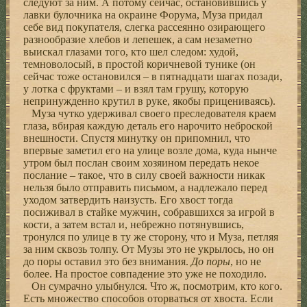
следуют за ним. А потому сейчас, остановившись у
лавки булочника на окраине Форума, Муза придал
себе вид покупателя, слегка рассеянно озирающего
разнообразие хлебов и лепешек, а сам незаметно
выискал глазами того, кто шел следом: худой,
темноволосый, в простой коричневой тунике (он
сейчас тоже остановился – в пятнадцати шагах позади,
у лотка с фруктами – и взял там грушу, которую
непринужденно крутил в руке, якобы прицениваясь).
Муза чутко удерживал своего преследователя краем
глаза, вбирая каждую деталь его нарочито неброской
внешности. Спустя минутку он припомнил, что
впервые заметил его на улице возле дома, куда нынче
утром был послан своим хозяином передать некое
послание – такое, что в силу своей важности никак
нельзя было отправить письмом, а надлежало перед
уходом затвердить наизусть. Его хвост тогда
посиживал в стайке мужчин, собравшихся за игрой в
кости, а затем встал и, небрежно потянувшись,
тронулся по улице в ту же сторону, что и Муза, петляя
за ним сквозь толпу. От Музы это не укрылось, но он
до поры оставил это без внимания.
До поры
, но не
более. На простое совпадение это уже не походило.
Он сумрачно улыбнулся. Что ж, посмотрим, кто кого.
Есть множество способов оторваться от хвоста. Если