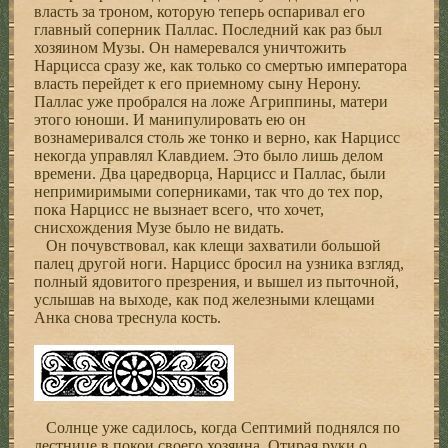
власть за троном, которую теперь оспаривал его
главный соперник Паллас. Последний как раз был
хозяином Музы. Он намеревался уничтожить
Нарцисса сразу же, как только со смертью императора
власть перейдет к его приемному сыну Нерону.
Паллас уже пробрался на ложе Агриппины, матери
этого юноши. И манипулировать ею он
вознамеривался столь же тонко и верно, как Нарцисс
некогда управлял Клавдием. Это было лишь делом
времени. Два царедворца, Нарцисс и Паллас, были
непримиримыми соперниками, так что до тех пор,
пока Нарцисс не вызнает всего, что хочет,
снисхождения Музе было не видать.
Он почувствовал, как клещи захватили большой
палец другой ноги. Нарцисс бросил на узника взгляд,
полный ядовитого презрения, и вышел из пыточной,
услышав на выходе, как под железными клещами
Анка снова треснула кость.
Солнце уже садилось, когда Септимий поднялся по
лестнице в покои своего хозяина. Отирая руки о