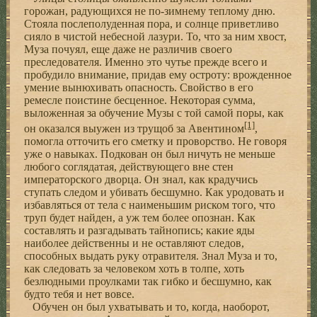
горожан, радующихся не по-зимнему теплому дню.
Стояла послеполуденная пора, и солнце приветливо
сияло в чистой небесной лазури. То, что за ним хвост,
Муза почуял, еще даже не различив своего
преследователя. Именно это чутье прежде всего и
пробудило внимание, придав ему остроту: врожденное
умение вынюхивать опасность. Свойство в его
ремесле поистине бесценное. Некоторая сумма,
выложенная за обучение Музы с той самой поры, как
[1]
он оказался выужен из трущоб за Авентином
,
помогла отточить его сметку и проворство. Не говоря
уже о навыках. Подкован он был ничуть не меньше
любого соглядатая, действующего вне стен
императорского дворца. Он знал, как крадучись
ступать следом и убивать бесшумно. Как уродовать и
избавляться от тела с наименьшим риском того, что
труп будет найден, а уж тем более опознан. Как
составлять и разгадывать тайнопись; какие яды
наиболее действенны и не оставляют следов,
способных выдать руку отравителя. Знал Муза и то,
как следовать за человеком хоть в толпе, хоть
безлюдными проулками так гибко и бесшумно, как
будто тебя и нет вовсе.
Обучен он был ухватывать и то, когда, наоборот,