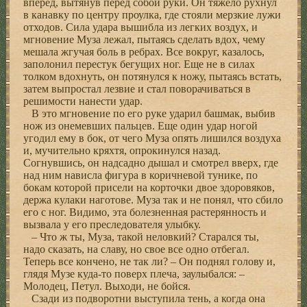
вперед, вытянув перед собой руки. Он тяжело рухнул
в канавку по центру проулка, где стояли мерзкие лужи
отходов. Сила удара вышибла из легких воздух, и
мгновение Муза лежал, пытаясь сделать вдох, чему
мешала жгучая боль в ребрах. Все вокруг, казалось,
заполонил перестук бегущих ног. Еще не в силах
толком вдохнуть, он потянулся к ножу, пытаясь встать,
затем выпростал лезвие и стал поворачиваться в
решимости нанести удар.
В это мгновение по его руке ударил башмак, выбив
нож из онемевших пальцев. Еще один удар ногой
угодил ему в бок, от чего Муза опять лишился воздуха
и, мучительно кряхтя, опрокинулся назад.
Согнувшись, он надсадно дышал и смотрел вверх, где
над ним нависла фигура в коричневой тунике, по
бокам которой присели на корточки двое здоровяков,
держа кулаки наготове. Муза так и не понял, что сбило
его с ног. Видимо, эта болезненная растерянность и
вызвала у его преследователя улыбку.
– Что ж ты, Муза, такой неловкий? Старался ты,
надо сказать, на славу, но свое все одно отбегал.
Теперь все кончено, не так ли? – Он поднял голову и,
глядя Музе куда-то поверх плеча, заулыбался: –
Молодец, Петул. Выходи, не бойся.
Сзади из подворотни выступила тень, а когда она