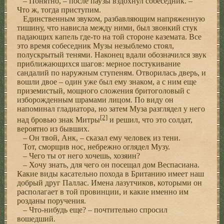
– Понятно, – после паузы вздохнул собеседник. –
Что ж, тогда приступим.
Единственным звуком, разбавляющим напряженную
тишину, что нависла между ними, был звонкий стук
падающих капель где-то на той стороне каземата. Все
это время собеседник Музы незыблемо стоял,
полускрытый тенями. Наконец вдали обозначился звук
приближающихся шагов: мерное постукивание
сандалий по наружным ступеням. Отворилась дверь, и
вошли двое – один уже был ему знаком, а с ним еще
приземистый, мощного сложения бритоголовый с
изборожденным шрамами лицом. По виду он
напоминал гладиатора, но затем Муза разглядел у него
[2]
над бровью знак Митры
и решил, что это солдат,
вероятно из бывших.
– Он твой, Анк, – сказал ему человек из тени.
Тот, сморщив нос, небрежно оглядел Музу.
– Чего ты от него хочешь, хозяин?
– Хочу знать, для чего он посещал дом Веспасиана.
Какие виды касательно похода в Британию имеет наш
добрый друг Паллас. Имена лазутчиков, которыми он
располагает в той провинции, и какие именно им
розданы поручения.
– Что-нибудь еще? – почтительно спросил
вошедший.