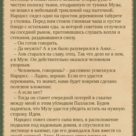
чистую полоску ткани, отодранную от туники Музы,
он вошел в небольшой триклиний над пыточной.
Нарцисс сидел один на простом деревянном табурете
у столика. Перед ним стояли глиняная чаша и пустое
блюдо с остатками еды, за которой советник отлучился
на соседний рынок, притомившись слушать вопли и
стенания, раздававшиеся снизу.
– Он готов говорить.
– Да неужто? А я уж было разуверился в Анке…
– Анк старался на славу, отец. Так что дело не в нем,
а в Музе. Он действительно оказался человеком
упорным.
– Человеком, говоришь? – рассеянно усмехнулся
Нарцисс. – Ладно, хорошо. Если его удастся
перековать
, то значит, нами будет вовремя сделано
полезное вложение.
– А если нет?
– Тогда он станет очередной потерей в схватке
между мной и этим ублюдком Палласом. Будем
надеяться, что Музу удастся убедить встать на нужную
сторону. Идем.
Нарцисс повел своего сына вниз, в расположение
подвалов под надежным домом, и спустился по
лестнице в каземат, где его дожидался Анк вместе со
своей жертвой. Здесь Нарцисс отвел взгляд от