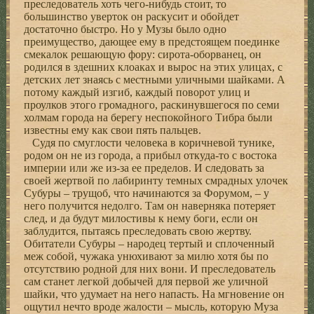
преследователь хоть чего-нибудь стоит, то
большинство уверток он раскусит и обойдет
достаточно быстро. Но у Музы было одно
преимущество, дающее ему в предстоящем поединке
смекалок решающую фору: сирота-оборванец, он
родился в здешних клоаках и вырос на этих улицах, с
детских лет знаясь с местными уличными шайками. А
потому каждый изгиб, каждый поворот улиц и
проулков этого громадного, раскинувшегося по семи
холмам города на берегу неспокойного Тибра были
известны ему как свои пять пальцев.
Судя по смуглости человека в коричневой тунике,
родом он не из города, а прибыл откуда-то с востока
империи или же из-за ее пределов. И следовать за
своей жертвой по лабиринту темных смрадных улочек
Субуры – трущоб, что начинаются за Форумом, – у
него получится недолго. Там он наверняка потеряет
след, и да будут милостивы к нему боги, если он
заблудится, пытаясь преследовать свою жертву.
Обитатели Субуры – народец тертый и сплоченный
меж собой, чужака унюхивают за милю хотя бы по
отсутствию родной для них вони. И преследователь
сам станет легкой добычей для первой же уличной
шайки, что удумает на него напасть. На мгновение он
ощутил нечто вроде жалости – мысль, которую Муза