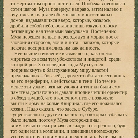
то жертвы там простынет и след. Пробежав несколько
сотен шагов, Муза повернул направо, затем налево и
очутился в квартале обветшалых многоэтажных
домов, вздымавшихся вверх, которые, казалось,
дробили собой небо, оставив лишь узкую полоску,
петлявшую над темными закоулками. Постепенно
Муза перешел на шаг, переводя дух и морща нос от
зловония отбросов, мочи и пота – запахов, которые
некогда воспринимались им как данность.
Невольное изумление вызывало то, как он мог
мириться со всем тем убожеством и нищетой, среди
которой рос. За последние годы Муза успел
попривыкнуть к благоуханному миру властей
предержащих – богачей, даром что обитал всего лишь
на его периферии, а действовал в тени. Но тем не
менее эти узкие грязные улочки и тупики были ему
памятны достаточно и давали вполне четкий ориентир
в обход трущоб, что в конечном итоге позволяло
выйти к дому на холме Квиринал, где его дожидался
хозяин. Надо сказать, что здесь, в Субуре,
существовали и другие опасности, о которых забывать
было нельзя, поэтому Муза осторожничал,
внимательно всматриваясь в каждого встречного, будь
тот один или в компании, и взвешивая возможную
угрозу, которую они могли представлять. В целом, не