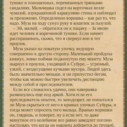
тунике и поношенных, перевязанных тряпками
сандалиях. Мальчишка сидел на корточках возле
чумазой, изукрашенной каракулями стены и наблюдал
за прохожими. Определенно воришка – как раз то, что
надо. Муза на ходу сунул руку в кошелек за пазухой.
– Эй, малый, – обратился он к пацану. – За мною
идет человек в коричневой тунике. Если начнет
расспрашивать, скажи, что я свернул вон в тот
проулок.
Муза указал на покатую улочку, ведущую
совершенно в другую сторону. Маленький пройдоха
кивнул, ловко поймав подкинутую ему монету. Муза
нырнул в проулок, уходящий к Субуре, – угрюмый,
узкий, с вездесущими кучками мусора. Людей здесь
было значительно меньше, и он припустил бегом,
чтобы как можно быстрее увеличить дистанцию
между собой и преследователем.
Если все сложилось удачно, они наверняка
разминулись еще под аркой. Хотя если его
преследователь опытен, то заподозрит, не попытался
ли Муза скрыться от него в кривых улочках Субуры, и
тогда может спросить того мальца. Вранью воришки
он, глядишь, и поверит, ну а если нет, то даже
минутное его колебание все равно замедлит погоню
настолько, что когда он наконец доберется до трущоб,