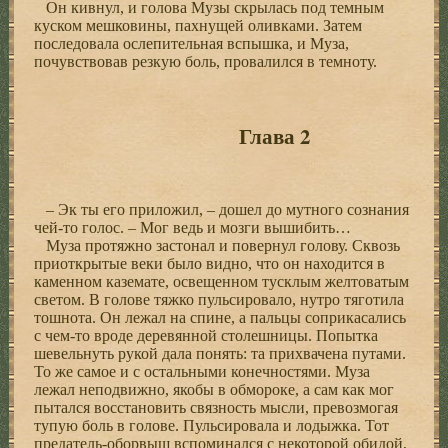
Он кивнул, и голова Музы скрылась под темным
куском мешковины, пахнущей оливками. Затем
последовала ослепительная вспышка, и Муза,
почувствовав резкую боль, провалился в темноту.
Глава 2
– Эк ты его приложил, – дошел до мутного сознания
чей-то голос. – Мог ведь и мозги вышибить…
Муза протяжно застонал и повернул голову. Сквозь
приоткрытые веки было видно, что он находится в
каменном каземате, освещенном тусклым желтоватым
светом. В голове тяжко пульсировало, нутро тяготила
тошнота. Он лежал на спине, а пальцы соприкасались
с чем-то вроде деревянной столешницы. Попытка
шевельнуть рукой дала понять: та прихвачена путами.
То же самое и с остальными конечностями. Муза
лежал неподвижно, якобы в обмороке, а сам как мог
пытался восстановить связность мысли, превозмогая
тупую боль в голове. Пульсировала и лодыжка. Тот
предатель-оборвыш вспоминался с некоторой обидой,