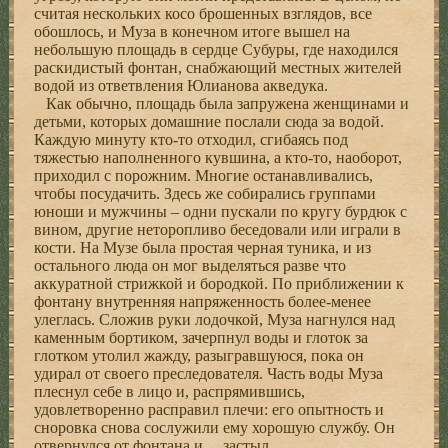
считая нескольких косо брошенных взглядов, все
обошлось, и Муза в конечном итоге вышел на
небольшую площадь в сердце Субуры, где находился
раскидистый фонтан, снабжающий местных жителей
водой из ответвления Юлианова акведука.
Как обычно, площадь была запружена женщинами и
детьми, которых домашние послали сюда за водой.
Каждую минуту кто-то отходил, сгибаясь под
тяжестью наполненного кувшина, а кто-то, наоборот,
приходил с порожним. Многие останавливались,
чтобы посудачить. Здесь же собирались группами
юноши и мужчины – одни пускали по кругу бурдюк с
вином, другие неторопливо беседовали или играли в
кости. На Музе была простая черная туника, и из
остального люда он мог выделяться разве что
аккуратной стрижкой и бородкой. По приближении к
фонтану внутренняя напряженность более-менее
улеглась. Сложив руки лодочкой, Муза нагнулся над
каменным бортиком, зачерпнул воды и глоток за
глотком утолил жажду, разыгравшуюся, пока он
удирал от своего преследователя. Часть воды Муза
плеснул себе в лицо и, распрямившись,
удовлетворенно расправил плечи: его опытность и
сноровка снова сослужили ему хорошую службу. Он
отвернулся от фонтана и… застыл.