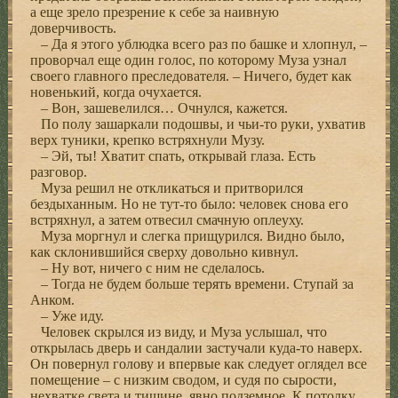
а еще зрело презрение к себе за наивную
доверчивость.
– Да я этого ублюдка всего раз по башке и хлопнул, –
проворчал еще один голос, по которому Муза узнал
своего главного преследователя. – Ничего, будет как
новенький, когда очухается.
– Вон, зашевелился… Очнулся, кажется.
По полу зашаркали подошвы, и чьи-то руки, ухватив
верх туники, крепко встряхнули Музу.
– Эй, ты! Хватит спать, открывай глаза. Есть
разговор.
Муза решил не откликаться и притворился
бездыханным. Но не тут-то было: человек снова его
встряхнул, а затем отвесил смачную оплеуху.
Муза моргнул и слегка прищурился. Видно было,
как склонившийся сверху довольно кивнул.
– Ну вот, ничего с ним не сделалось.
– Тогда не будем больше терять времени. Ступай за
Анком.
– Уже иду.
Человек скрылся из виду, и Муза услышал, что
открылась дверь и сандалии застучали куда-то наверх.
Он повернул голову и впервые как следует оглядел все
помещение – с низким сводом, и судя по сырости,
нехватке света и тишине, явно подземное. К потолку