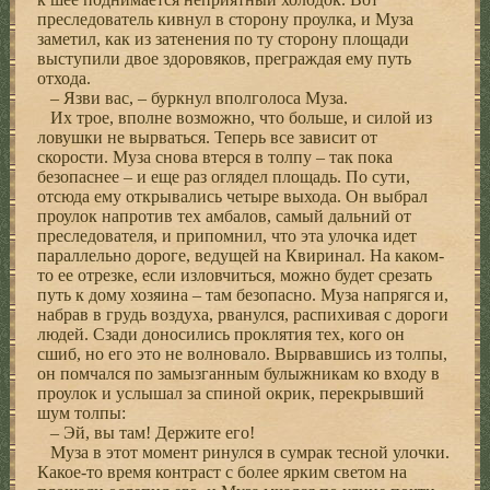
преследователь кивнул в сторону проулка, и Муза
заметил, как из затенения по ту сторону площади
выступили двое здоровяков, преграждая ему путь
отхода.
– Язви вас, – буркнул вполголоса Муза.
Их трое, вполне возможно, что больше, и силой из
ловушки не вырваться. Теперь все зависит от
скорости. Муза снова втерся в толпу – так пока
безопаснее – и еще раз оглядел площадь. По сути,
отсюда ему открывались четыре выхода. Он выбрал
проулок напротив тех амбалов, самый дальний от
преследователя, и припомнил, что эта улочка идет
параллельно дороге, ведущей на Квиринал. На каком-
то ее отрезке, если изловчиться, можно будет срезать
путь к дому хозяина – там безопасно. Муза напрягся и,
набрав в грудь воздуха, рванулся, распихивая с дороги
людей. Сзади доносились проклятия тех, кого он
сшиб, но его это не волновало. Вырвавшись из толпы,
он помчался по замызганным булыжникам ко входу в
проулок и услышал за спиной окрик, перекрывший
шум толпы:
– Эй, вы там! Держите его!
Муза в этот момент ринулся в сумрак тесной улочки.
Какое-то время контраст с более ярким светом на