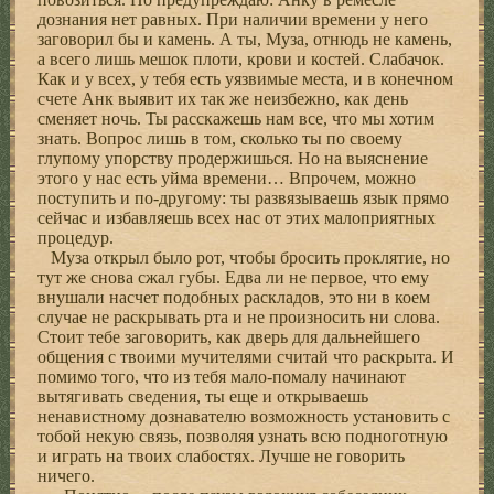
дознания нет равных. При наличии времени у него
заговорил бы и камень. А ты, Муза, отнюдь не камень,
а всего лишь мешок плоти, крови и костей. Слабачок.
Как и у всех, у тебя есть уязвимые места, и в конечном
счете Анк выявит их так же неизбежно, как день
сменяет ночь. Ты расскажешь нам все, что мы хотим
знать. Вопрос лишь в том, сколько ты по своему
глупому упорству продержишься. Но на выяснение
этого у нас есть уйма времени… Впрочем, можно
поступить и по-другому: ты развязываешь язык прямо
сейчас и избавляешь всех нас от этих малоприятных
процедур.
Муза открыл было рот, чтобы бросить проклятие, но
тут же снова сжал губы. Едва ли не первое, что ему
внушали насчет подобных раскладов, это ни в коем
случае не раскрывать рта и не произносить ни слова.
Стоит тебе заговорить, как дверь для дальнейшего
общения с твоими мучителями считай что раскрыта. И
помимо того, что из тебя мало-помалу начинают
вытягивать сведения, ты еще и открываешь
ненавистному дознавателю возможность установить с
тобой некую связь, позволяя узнать всю подноготную
и играть на твоих слабостях. Лучше не говорить
ничего.