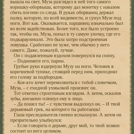
вышла на свет, Муза разглядел в ней того самого
воришку-оборвыша, которому дал монетку с наказом
сбить погоню со следа. В руках оборванец держал
палку, которую, по всей видимости, и сунул Музе под
ноги. Вот как. Оказывается, паршивец изначально был
во всем задействован. Более того, все было устроено
так, чтобы он, Муза, попал в ту самую улочку, где его
подкарауливали. Это была хитро подстроенная
ловушка. Сработано не хуже, чем обычно у него
самого. Даже, пожалуй, лучше.
Он с подавленным вздохом повернулся на спину.
– Поднимите его, парни.
Грубые руки вздернули Музу на ноги. Человек в
коричневой тунике, стоящий перед ним, приподнял
его голову за подбородок.
– Кое-кто хочет перемолвиться с тобой словечком,
Муза, – с ехидной ухмылкой произнес он.
Тот ответил строптивым взглядом. А затем, оскалив
зубы, внезапно плюнул ему в лицо.
– Да пошел ты! – с чувством выдохнул он. – И твой
дерьмовый грек, на которого ты работаешь!
Глаза преследователя гневно вспыхнули. А затем он
презрительно улыбнулся:
– Если говорить о дерьме, друг мой, то твой хозяин
состоит из него целиком.