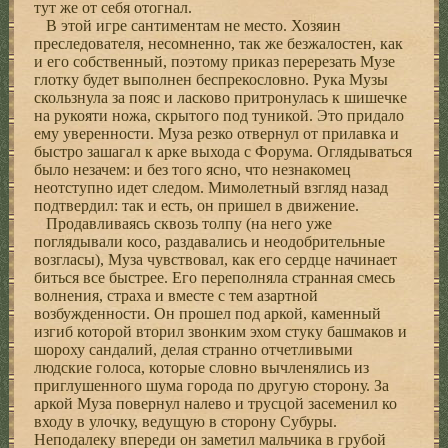
тут же от себя отогнал.
В этой игре сантиментам не место. Хозяин
преследователя, несомненно, так же безжалостен, как
и его собственный, поэтому приказ перерезать Музе
глотку будет выполнен беспрекословно. Рука Музы
скользнула за пояс и ласково притронулась к шишечке
на рукояти ножа, скрытого под туникой. Это придало
ему уверенности. Муза резко отвернул от прилавка и
быстро зашагал к арке выхода с Форума. Оглядываться
было незачем: и без того ясно, что незнакомец
неотступно идет следом. Мимолетный взгляд назад
подтвердил: так и есть, он пришел в движение.
Продавливаясь сквозь толпу (на него уже
поглядывали косо, раздавались и неодобрительные
возгласы), Муза чувствовал, как его сердце начинает
биться все быстрее. Его переполняла странная смесь
волнения, страха и вместе с тем азартной
возбужденности. Он прошел под аркой, каменный
изгиб которой вторил звонким эхом стуку башмаков и
шороху сандалий, делая странно отчетливыми
людские голоса, которые словно вычленялись из
приглушенного шума города по другую сторону. За
аркой Муза повернул налево и трусцой засеменил ко
входу в улочку, ведущую в сторону Субуры.
Неподалеку впереди он заметил мальчика в грубой