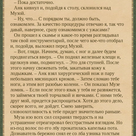
– Пока достаточно.
Анк кивнул и, подойдя к столу, склонился над
Музой.
– Ну, что… С порядком ты, должно быть,
ознакомлен. За качество процедуры отвечаю я, так что
давай, наверное, сразу ознакомимся с ужасами?
Он прошел к скамье и какое-то время разглядывал
там свой инструментарий, после чего кое-что отобрал
и, подойдя, выложил перед Музой.
– Вот, гляди. Начнем, думаю, с ног и далее будем
продвигаться вверх. – Он поднял железные клещи и,
щелкнув ими, подмигнул. – Это для ступней. После
этого начну свежевать тебя, закатывая кожу к
лодыжкам. – Анк взял хирургический нож и пару
небольших мясницких крюков. – Затем сломаю тебе
ноги, а этим вот разобью колени. – Он показал Музе
ломик. – Если после этого язык у тебя не развяжется,
то займемся твоей торчалкой и яичками. С ними тебе,
друг мой, придется распрощаться. Хотя до этого дело,
скорее всего, не дойдет. Смею заверить,
словоохотливость к тебе придет значительно раньше.
Муза изо всех сил сохранял твердость и на
устрашение отреагировал бесстрастным взглядом. Но
из-под волос по его лбу прокатилась капелька пота.
Дознаватель бережно снял ее со лба узника толстым