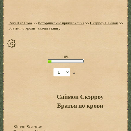
RoyalLib.Com
>>
Исторические приключения
>>
Скэрроу Саймон
>>
Братья по крови - скачать книгу
Спрятать
10%
опции
»
Начало
Установить
закладку
Саймон Скэрроу
Братья по крови
Настройки
+
Оглавление
+
Simon Scarrow