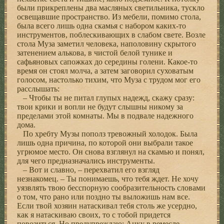
были прикреплены два масляных светильника, тускло
освещавшие пространство. Из мебели, помимо стола,
была всего лишь одна скамья с набором каких-то
инструментов, поблескивающих в слабом свете. Возле
стола Муза заметил человека, наполовину скрытого
затенением алькова, в чистой белой тунике и
сафьяновых сапожках до середины голени. Какое-то
время он стоял молча, а затем заговорил суховатым
голосом, настолько тихим, что Муза с трудом мог его
расслышать:
– Чтобы ты не питал глупых надежд, скажу сразу:
твои крики и вопли не будут слышны никому за
пределами этой комнаты. Мы в подвале надежного
дома.
По хребту Музы пополз тревожный холодок. Была
лишь одна причина, по которой они выбрали такое
угрюмое место. Он снова взглянул на скамью и понял,
для чего предназначались инструменты.
– Вот и славно, – перехватил его взгляд
незнакомец. – Ты понимаешь, что тебя ждет. Не хочу
уязвлять твою бесспорную сообразительность словами
о том, что рано или поздно ты выложишь нам все.
Если твой хозяин натаскивал тебя столь же усердно,
как я натаскиваю своих, то с тобой придется
повозиться. Но предупреждаю: Анку в ремесле