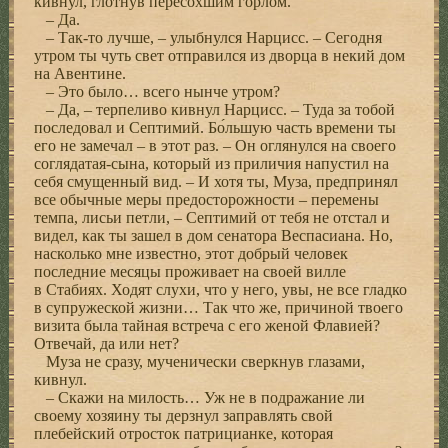
кивнул, глотнув пересохшим горлом.
– Да.
– Так-то лучше, – улыбнулся Нарцисс. – Сегодня
утром ты чуть свет отправился из дворца в некий дом
на Авентине.
– Это было… всего нынче утром?
– Да, – терпеливо кивнул Нарцисс. – Туда за тобой
последовал и Септимий. Бо́льшую часть времени ты
его не замечал – в этот раз. – Он оглянулся на своего
соглядатая-сына, который из приличия напустил на
себя смущенный вид. – И хотя ты, Муза, предпринял
все обычные меры предосторожности – перемены
темпа, лисьи петли, – Септимий от тебя не отстал и
видел, как ты зашел в дом сенатора Веспасиана. Но,
насколько мне известно, этот добрый человек
последние месяцы проживает на своей вилле
в Стабиях. Ходят слухи, что у него, увы, не все гладко
в супружеской жизни… Так что же, причиной твоего
визита была тайная встреча с его женой Флавией?
Отвечай, да или нет?
Муза не сразу, мученически сверкнув глазами,
кивнул.
– Скажи на милость… Уж не в подражание ли
своему хозяину ты дерзнул заправлять свой
плебейский отросток патрицианке, которая