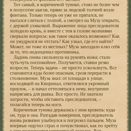
Тот самый, в коричневой тунике, стоял не более чем
в полусотне шагов, прямо за людской толчеей возле
фонтана. Только теперь он уже не прятался, не
пытался слиться с толпой, а смотрел на Музу открыто,
с дерзкой ухмылкой. Выражение лица преследователя
холодило кровь, и вместе с тем в голове молниями
сверкали вопросы: как такое оказалось возможно? Как
он умудрился не отстать? Как узнал, где его найти?
Может, он тоже из местных? Муза запоздало клял себя
за то, что недооценил противника.
Ладонь снова скользнула на рукоять ножа; стало
чуть-чуть поспокойнее. Получается, ставки резко
возросли. Теперь задача – не просто ускользнуть. Все
становится куда более опасным, грозя перерасти в
столкновение. Муза знал: от площади к улице,
восходящей на Квиринал, ответвлялся укромный
проулок, – и начал оттесняться к нему, внутренне
напрягаясь для рывка. Все просто. Не хватило
хитрости, чтобы обставить преследователя, –
полагайся теперь на ноги.
Коричневая туника держалась с ним вровень: куда
он, туда и она. Разгадав намерения, преследователь
вновь развязно улыбнулся и погрозил пальцем. Муза
впервые ощутил страх и почувствовал, как по хребту
к шее поднимается неприятный холодок. Вот