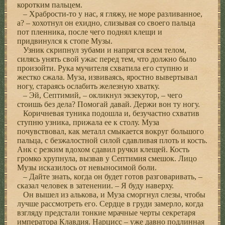
коротким пальцем.
– Храбрости-то у нас, я гляжу, не море разливанное,
а? – хохотнул он ехидно, слизывая со своего пальца
пот пленника, после чего поднял клещи и
придвинулся к стопе Музы.
Узник скрипнул зубами и напрягся всем телом,
силясь унять свой ужас перед тем, что должно было
произойти. Рука мучителя схватила его ступню и
жестко сжала. Муза, извиваясь, яростно вывертывал
ногу, стараясь ослабить железную хватку.
– Эй, Септимий, – окликнул экзекутор, – чего
стоишь без дела? Помогай давай. Держи вон ту ногу.
Коричневая туника подошла и, безучастно схватив
ступню узника, прижала ее к столу. Муза
почувствовал, как металл смыкается вокруг большого
пальца, с безжалостной силой сдавливая плоть и кость.
Анк с резким вдохом сдавил ручки клещей. Кость
громко хрупнула, вызвав у Септимия смешок. Лицо
Музы исказилось от невыносимой боли.
– Дайте знать, когда он будет готов разговаривать, –
сказал человек в затенении. – Я буду наверху.
Он вышел из алькова, и Муза сморгнул слезы, чтобы
лучше рассмотреть его. Сердце в груди замерло, когда
взгляду предстали тонкие мрачные черты секретаря
императора Клавдия. Нарцисс – уже давно подлинная