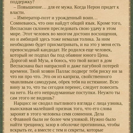
поддержку?
– Повышение… для ее мужа. Когда Нерон придет к
власти.
– Император-поэт и урожденный воин…
Сомневаюсь, что они найдут общий язык. Кроме того,
Веспасиан склонен преследовать свою удачу в этом
мире. Этот человек во многом достоин восхищения,
но и амбиций здесь тоже немалая толика. За ним
необходимо будет присматривать, и на это у меня есть
превосходный кандидат. Не родился еще человек,
который не подпал бы под обаяние юного Цена.
Дорогой мой Муза, я боюсь, что твой визит в дом
Веспасиана был напрасной и даже пагубной потерей
времени. Твой хозяин Паллас подверг тебя риску ни за
что ни про что. Это
он
из каприза, свойственного
чванливым самодурам, обрек тебя на истязание. Всю
вину за то, что ты сегодня перенес, следует повесить
на него. На его непродуманные поступки. Неужто ты
сам этого не видишь?
Нарцисс не сводил пытливого взгляда с лица узника,
выискивая малейший признак того, что его слова
заронят в этого человека семя сомнения. Дела
с Флавией были не более чем уловкой. Нужно было
найти трещинку, зазор в оболочке противника, чтобы
вскрыть ее, а вместе с тем и секреты, которые