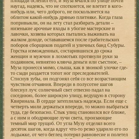
площади ослепил его, и Муза мчался по улице почти
наугад, надеясь, что не споткнется, не влетит в кого-
нибудь или, чего доброго, не поскользнется на
облитом какой-нибудь дрянью плитняке. Когда глаза
попривыкли, он на лету стал разбирать детали –
низенькие арочные входы в убогие мастерские и
лавочки, хозяева которых пытались выживать на
жалком доходе, остававшемся после грабительских
поборов сборщиков податей и уличных банд Субуры.
Горстка изможденных, состарившихся до срока
женщин и мужчин в лохмотьях протянули руки за
подаянием, невнятно клянча деньги или съестное, –
Муза пронесся мимо, слыша, как в звонкой улочке где-
то сзади раздается топот ног преследователей.
Стиснув зубы, он подгонял себя со все возрастающим
чувством отчаяния. Впереди в полусотне шагов
блеснул луч: солнечный свет отвесно падал на
соседнюю, более широкую улицу, ведущую в сторону
Квиринала. В сердце затеплилась надежда. Если еще с
четверть мили держаться впереди, то можно выбраться
туда, где безопасно. Стык улиц становился все ближе,
а с ним и ободряющие лучи света, пронзающие
темный мир трущоб. От угла Музу отделял всего
десяток шагов, когда вдруг что-то резко ударило его по
лодыжке, от чего беглец потерял равновесие и полетел