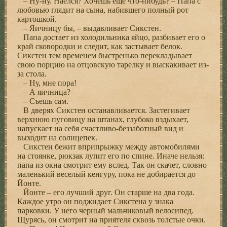
– Ну-ну. Наелся? Хочешь еще что-нибудь? – Папа с
любовью глядит на сына, набившего полный рот
картошкой.
– Яичницу бы, – выдавливает Сикстен.
Папа достает из холодильника яйцо, разбивает его о
край сковородки и следит, как застывает белок.
Сикстен тем временем быстренько перекладывает
свою порцию на отцовскую тарелку и выскакивает из-
за стола.
– Ну, мне пора!
– А яичница?
– Съешь сам.
В дверях Сикстен останавливается. Застегивает
верхнюю пуговицу на штанах, глубоко вздыхает,
напускает на себя счастливо-беззаботный вид и
выходит на солнцепек.
Сикстен бежит вприпрыжку между автомобилями
на стоянке, рюкзак лупит его по спине. Иначе нельзя:
папа из окна смотрит ему вслед. Так он скачет, словно
маленький веселый кенгуру, пока не добирается до
Йонте.
Йонте – его лучший друг. Он старше на два года.
Каждое утро он поджидает Сикстена у знака
парковки. У него черный мальчиковый велосипед.
Щурясь, он смотрит на приятеля сквозь толстые очки.