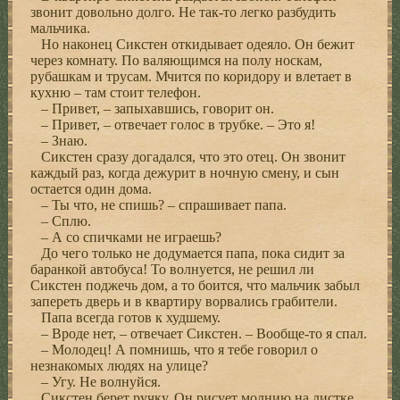
звонит довольно долго. Не так-то легко разбудить
мальчика.
Но наконец Сикстен откидывает одеяло. Он бежит
через комнату. По валяющимся на полу носкам,
рубашкам и трусам. Мчится по коридору и влетает в
кухню – там стоит телефон.
– Привет, – запыхавшись, говорит он.
– Привет, – отвечает голос в трубке. – Это я!
– Знаю.
Сикстен сразу догадался, что это отец. Он звонит
каждый раз, когда дежурит в ночную смену, и сын
остается один дома.
– Ты что, не спишь? – спрашивает папа.
– Сплю.
– А со спичками не играешь?
До чего только не додумается папа, пока сидит за
баранкой автобуса! То волнуется, не решил ли
Сикстен поджечь дом, а то боится, что мальчик забыл
запереть дверь и в квартиру ворвались грабители.
Папа всегда готов к худшему.
– Вроде нет, – отвечает Сикстен. – Вообще-то я спал.
– Молодец! А помнишь, что я тебе говорил о
незнакомых людях на улице?
– Угу. Не волнуйся.
Сикстен берет ручку. Он рисует молнию на листке