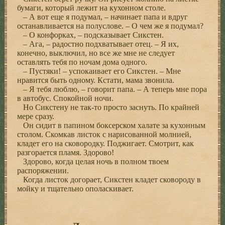
бумаги, который лежит на кухонном столе.
– А вот еще я подумал, – начинает папа и вдруг
останавливается на полуслове. – О чем же я подумал?
– О конфорках, – подсказывает Сикстен.
– Ага, – радостно подхватывает отец. – Я их,
конечно, выключил, но все же мне не следует
оставлять тебя по ночам дома одного.
– Пустяки! – успокаивает его Сикстен. – Мне
нравится быть одному. Кстати, мама звонила.
– Я тебя люблю, – говорит папа. – А теперь мне пора
в автобус. Спокойной ночи.
Но Сикстену не так-то просто заснуть. По крайней
мере сразу.
Он сидит в папином боксерском халате за кухонным
столом. Скомкав листок с нарисованной молнией,
кладет его на сковородку. Поджигает. Смотрит, как
разгорается пламя. Здорово!
Здорово, когда целая ночь в полном твоем
распоряжении.
Когда листок догорает, Сикстен кладет сковороду в
мойку и тщательно ополаскивает.