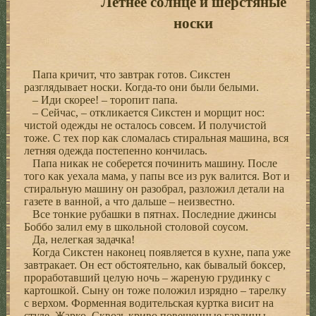
Летнее солнце и шерстяные
носки
Папа кричит, что завтрак готов. Сикстен
разглядывает носки. Когда-то они были белыми.
– Иди скорее! – торопит папа.
– Сейчас, – откликается Сикстен и морщит нос:
чистой одежды не осталось совсем. И получистой
тоже. С тех пор как сломалась стиральная машина, вся
летняя одежда постепенно кончилась.
Папа никак не соберется починить машину. После
того как уехала мама, у папы все из рук валится. Вот и
стиральную машину он разобрал, разложил детали на
газете в ванной, а что дальше – неизвестно.
Все тонкие рубашки в пятнах. Последние джинсы
Боббо залил ему в школьной столовой соусом.
Да, нелегкая задачка!
Когда Сикстен наконец появляется в кухне, папа уже
завтракает. Он ест обстоятельно, как бывалый боксер,
проработавший целую ночь – жареную грудинку с
картошкой. Сыну он тоже положил изрядно – тарелку
с верхом. Форменная водительская куртка висит на
стуле. Жарко. Сквозь криво повешенные гардины