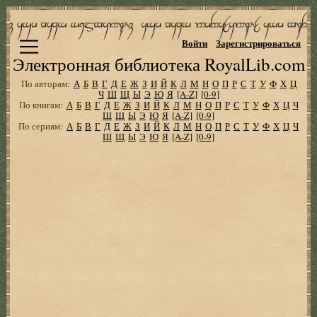
Войти
Зарегистрироваться
Электронная библиотека RoyalLib.com
По авторам:
А
Б
В
Г
Д
Е
Ж
З
И
Й
К
Л
М
Н
О
П
Р
С
Т
У
Ф
Х
Ц
Ч
Ш
Щ
Ы
Э
Ю
Я
[A-Z]
[0-9]
По книгам:
А
Б
В
Г
Д
Е
Ж
З
И
Й
К
Л
М
Н
О
П
Р
С
Т
У
Ф
Х
Ц
Ч
Ш
Щ
Ы
Э
Ю
Я
[A-Z]
[0-9]
По сериям:
А
Б
В
Г
Д
Е
Ж
З
И
Й
К
Л
М
Н
О
П
Р
С
Т
У
Ф
Х
Ц
Ч
Ш
Щ
Ы
Э
Ю
Я
[A-Z]
[0-9]