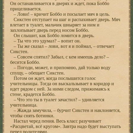
Он останавливается в дверях и ждет, пока Боббо
прицеливается.
– Лови! – кричит Боббо и посылает мяч в цель.
Сикстен отступает на шаг и распахивает дверь. Мяч
влетает в туалет, мальчик шныряет за ним и
захлопывает дверь перед носом Боббо.
Он слышит, как Боббо ломится в дверь.
– Ты что это удумал? – вопит он.
– Ты же сказал – лови, вот я и поймал, – отвечает
Сикстен.
– Совсем спятил? Забыл, с кем имеешь дело? –
бесится Боббо.
– Погоди, может, и припомню, дай только воду
спущу, – обещает Сикстен.
Потом он ждет, когда послышится голос
учительницы. Тогда он выскальзывает в коридор и
идет рядом с ней. За ними следом, прижимаясь к
стене, крадется Боббо.
– Что это ты в туалет зачастил? – удивляется
учительница.
– Жажда замучила, – бурчит Сикстен и наклоняется,
чтобы снять ботинки.
Настал черед пения. Весь класс разучивает
«Расцветай, всё кругом». Завтра надо будет выступать
перед родителями.