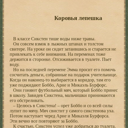
Коровья лепешка
В классе Сикстен тише воды ниже травы.
Он совсем взмок в лыжных штанах и толстом
свитере. На уроке он сидит затаившись и старается не
привлекать к себе внимания. На переменах тоже
держится в сторонке. Отсиживается в туалете. Пьет
воду.
Но на последней перемене Эмма просит его помочь
сосчитать деньги, собранные на подарок учительнице.
Когда он наконец-то выбирается в коридор, там его
уже поджидают Боббо, Арне и Микаэль Бурфорс.
Они гоняют футбольный мяч, который Боббо принес
в школу. Завидев Сикстена, мальчишки принимаются
его обстреливать.
– Целюсь в Сикстена! – орет Боббо и со всей силы
лупит по мячу. Мяч свистит у самого сикстенова уха.
Потом наступает черед Арне и Микаэля Бурфорса.
Эти вечно все повторяют за Боббо.
К счастью, Сикстен успел уже добраться до туалета.