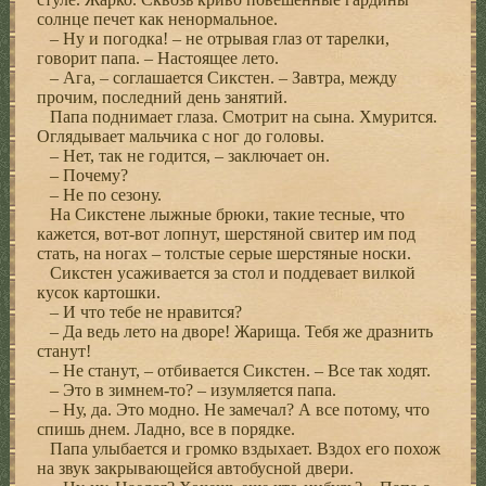
солнце печет как ненормальное.
– Ну и погодка! – не отрывая глаз от тарелки,
говорит папа. – Настоящее лето.
– Ага, – соглашается Сикстен. – Завтра, между
прочим, последний день занятий.
Папа поднимает глаза. Смотрит на сына. Хмурится.
Оглядывает мальчика с ног до головы.
– Нет, так не годится, – заключает он.
– Почему?
– Не по сезону.
На Сикстене лыжные брюки, такие тесные, что
кажется, вот-вот лопнут, шерстяной свитер им под
стать, на ногах – толстые серые шерстяные носки.
Сикстен усаживается за стол и поддевает вилкой
кусок картошки.
– И что тебе не нравится?
– Да ведь лето на дворе! Жарища. Тебя же дразнить
станут!
– Не станут, – отбивается Сикстен. – Все так ходят.
– Это в зимнем-то? – изумляется папа.
– Ну, да. Это модно. Не замечал? А все потому, что
спишь днем. Ладно, все в порядке.
Папа улыбается и громко вздыхает. Вздох его похож
на звук закрывающейся автобусной двери.