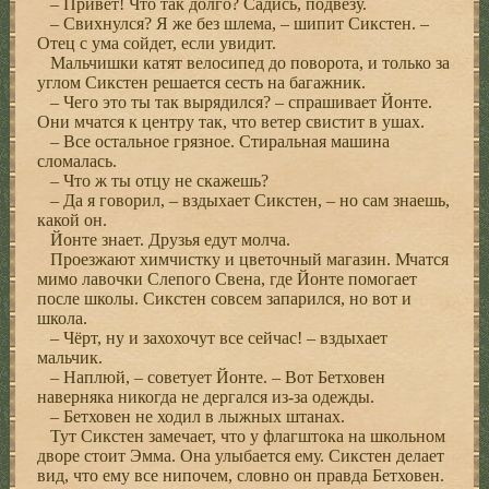
– Привет! Что так долго? Садись, подвезу.
– Свихнулся? Я же без шлема, – шипит Сикстен. –
Отец с ума сойдет, если увидит.
Мальчишки катят велосипед до поворота, и только за
углом Сикстен решается сесть на багажник.
– Чего это ты так вырядился? – спрашивает Йонте.
Они мчатся к центру так, что ветер свистит в ушах.
– Все остальное грязное. Стиральная машина
сломалась.
– Что ж ты отцу не скажешь?
– Да я говорил, – вздыхает Сикстен, – но сам знаешь,
какой он.
Йонте знает. Друзья едут молча.
Проезжают химчистку и цветочный магазин. Мчатся
мимо лавочки Слепого Свена, где Йонте помогает
после школы. Сикстен совсем запарился, но вот и
школа.
– Чёрт, ну и захохочут все сейчас! – вздыхает
мальчик.
– Наплюй, – советует Йонте. – Вот Бетховен
наверняка никогда не дергался из-за одежды.
– Бетховен не ходил в лыжных штанах.
Тут Сикстен замечает, что у флагштока на школьном
дворе стоит Эмма. Она улыбается ему. Сикстен делает
вид, что ему все нипочем, словно он правда Бетховен.