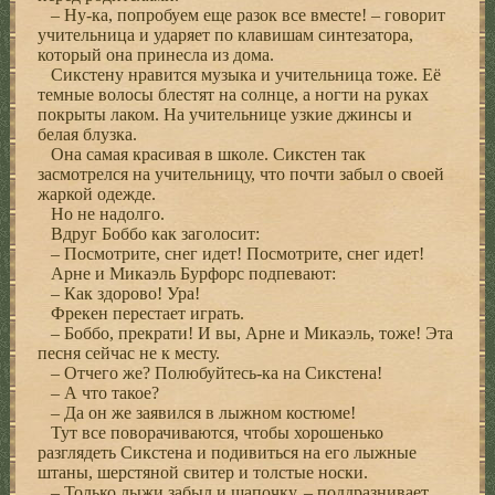
– Ну-ка, попробуем еще разок все вместе! – говорит
учительница и ударяет по клавишам синтезатора,
который она принесла из дома.
Сикстену нравится музыка и учительница тоже. Её
темные волосы блестят на солнце, а ногти на руках
покрыты лаком. На учительнице узкие джинсы и
белая блузка.
Она самая красивая в школе. Сикстен так
засмотрелся на учительницу, что почти забыл о своей
жаркой одежде.
Но не надолго.
Вдруг Боббо как заголосит:
– Посмотрите, снег идет! Посмотрите, снег идет!
Арне и Микаэль Бурфорс подпевают:
– Как здорово! Ура!
Фрекен перестает играть.
– Боббо, прекрати! И вы, Арне и Микаэль, тоже! Эта
песня сейчас не к месту.
– Отчего же? Полюбуйтесь-ка на Сикстена!
– А что такое?
– Да он же заявился в лыжном костюме!
Тут все поворачиваются, чтобы хорошенько
разглядеть Сикстена и подивиться на его лыжные
штаны, шерстяной свитер и толстые носки.
– Только лыжи забыл и шапочку, – поддразнивает