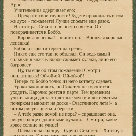
Арне.
Учительница одергивает его:
– Прекрати свои глупости! Будете продолжать в том
же духе – пожалеете! Лучше споемте еще разок.
На этот раз Сикстен не поет со всеми. Он
поворачивается к Боббо.
– Коровья лепешка! – шипит он. – Вонючая коровья
лепешка!
Боббо от ярости теряет дар речи.
Никто еще его так не обзывал. Он ведь самый
сильный в классе. Боббо сжимает кулаки, лицо его
багровеет.
– Ну, ты еще об этом пожалеешь! Смотри –
поплатишься! Ой-ой-ой! Ой-ой-ой!
Теперь-то Боббо точно из него котлету сделает.
Уроки закончились, но Сикстен не торопится
уходить. Нарочно роется в парте. Тем временем
учительница достает цветные мелки и витиеватым
почерком выводит на доске «Счастливого лета!», а
потом рисует цветы и березки.
– А тебе разве домой не пора? – спрашивает она,
рисуя солнце с длинными лучами. – Смотри, какое
яркое солнце на улице!
– Плевал я на солнце, – бурчит Сикстен. – Хотите, я
вам помогу. Книги отнести, или еще что.