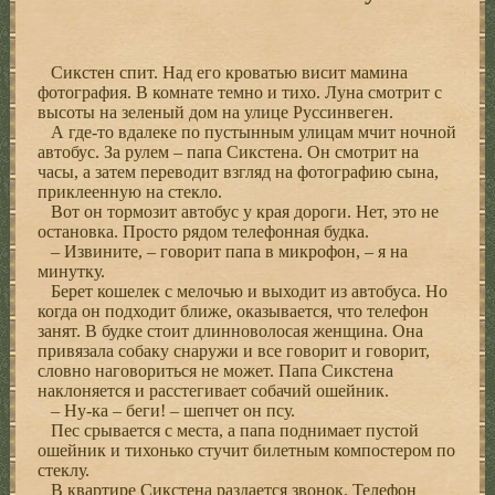
Сикстен спит. Над его кроватью висит мамина
фотография. В комнате темно и тихо. Луна смотрит с
высоты на зеленый дом на улице Руссинвеген.
А где-то вдалеке по пустынным улицам мчит ночной
автобус. За рулем – папа Сикстена. Он смотрит на
часы, а затем переводит взгляд на фотографию сына,
приклеенную на стекло.
Вот он тормозит автобус у края дороги. Нет, это не
остановка. Просто рядом телефонная будка.
– Извините, – говорит папа в микрофон, – я на
минутку.
Берет кошелек с мелочью и выходит из автобуса. Но
когда он подходит ближе, оказывается, что телефон
занят. В будке стоит длинноволосая женщина. Она
привязала собаку снаружи и все говорит и говорит,
словно наговориться не может. Папа Сикстена
наклоняется и расстегивает собачий ошейник.
– Ну-ка – беги! – шепчет он псу.
Пес срывается с места, а папа поднимает пустой
ошейник и тихонько стучит билетным компостером по
стеклу.
В квартире Сикстена раздается звонок. Телефон