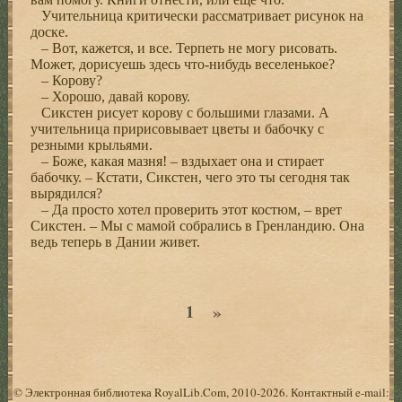
Учительница критически рассматривает рисунок на
доске.
– Вот, кажется, и все. Терпеть не могу рисовать.
Может, дорисуешь здесь что-нибудь веселенькое?
– Корову?
– Хорошо, давай корову.
Сикстен рисует корову с большими глазами. А
учительница пририсовывает цветы и бабочку с
резными крыльями.
– Боже, какая мазня! – вздыхает она и стирает
бабочку. – Кстати, Сикстен, чего это ты сегодня так
вырядился?
– Да просто хотел проверить этот костюм, – врет
Сикстен. – Мы с мамой собрались в Гренландию. Она
ведь теперь в Дании живет.
»
1
© Электронная библиотека RoyalLib.Com, 2010-2026. Контактный e-mail: