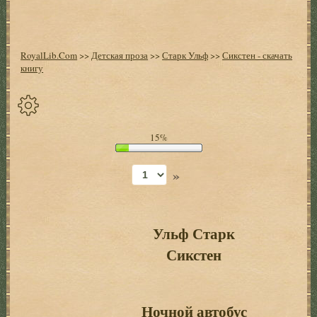
RoyalLib.Com
>>
Детская проза
>>
Старк Ульф
>>
Сикстен - скачать
книгу
Спрятать
15%
опции
»
Начало
Установить
закладку
Ульф Старк
Сикстен
Настройки
+
Оглавление
+
Ночной автобус