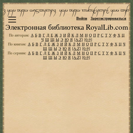
Войти
Зарегистрироваться
Электронная библиотека RoyalLib.com
По авторам:
А
Б
В
Г
Д
Е
Ж
З
И
Й
К
Л
М
Н
О
П
Р
С
Т
У
Ф
Х
Ц
Ч
Ш
Щ
Ы
Э
Ю
Я
[A-Z]
[0-9]
По книгам:
А
Б
В
Г
Д
Е
Ж
З
И
Й
К
Л
М
Н
О
П
Р
С
Т
У
Ф
Х
Ц
Ч
Ш
Щ
Ы
Э
Ю
Я
[A-Z]
[0-9]
По сериям:
А
Б
В
Г
Д
Е
Ж
З
И
Й
К
Л
М
Н
О
П
Р
С
Т
У
Ф
Х
Ц
Ч
Ш
Щ
Ы
Э
Ю
Я
[A-Z]
[0-9]