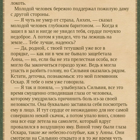
локоть.
Молодой человек бережно поддержал пожилую даму
с другой стороны.
— Я чуть не умер от страха, Анхен, — сказал
молодой человек глубоким баритоном. — Когда я
зашел в зал и нигде не увидел тебя, сердце почуяло
недоброе. А потом я увидел, что ты лежишь на
земле… Тебе лучше, надеюсь?
— Да, родной, с твоей тетушкой уже все в
порядке, — как ни в чем не бывало защебетала
Анна, — но, если бы не эта прелестная особа, все
могло бы закончиться гораздо хуже. Ведь я могла
упасть и разбить голову, но Сильвия оказалась рядом.
Кстати, деточка, познакомься: это мой племянник
Оскар. Я тебе о нем уже говорила.
— Я так и поняла, — улыбнулась Сильвия, все это
время смущенно отводившая глаза от человека,
которому умудрилась причинить боль из-за своей
неловкости. Она буквально заставила себя посмотреть
ему в лицо. И тут сердце ее неожиданно для нее самой
совершило некий скачок, а потом упало вниз, словно
она все еще летела на самолете, который вдруг
провалился в воздушную яму. Виной тому были глаза
Оскара, такие же небесно-голубые, как у Анны. Они
смотрели на Сильвию открыто и в то же время чуть