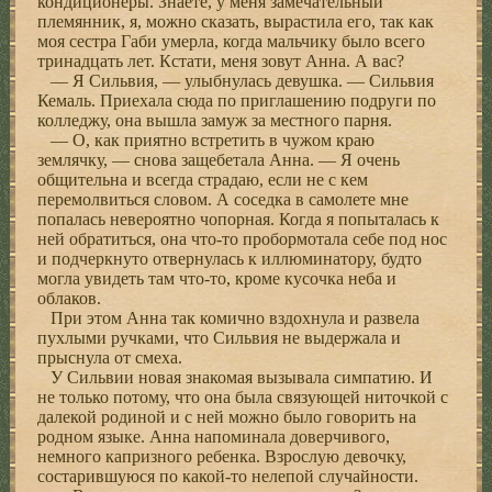
кондиционеры. Знаете, у меня замечательный
племянник, я, можно сказать, вырастила его, так как
моя сестра Габи умерла, когда мальчику было всего
тринадцать лет. Кстати, меня зовут Анна. А вас?
— Я Сильвия, — улыбнулась девушка. — Сильвия
Кемаль. Приехала сюда по приглашению подруги по
колледжу, она вышла замуж за местного парня.
— О, как приятно встретить в чужом краю
землячку, — снова защебетала Анна. — Я очень
общительна и всегда страдаю, если не с кем
перемолвиться словом. А соседка в самолете мне
попалась невероятно чопорная. Когда я попыталась к
ней обратиться, она что-то пробормотала себе под нос
и подчеркнуто отвернулась к иллюминатору, будто
могла увидеть там что-то, кроме кусочка неба и
облаков.
При этом Анна так комично вздохнула и развела
пухлыми ручками, что Сильвия не выдержала и
прыснула от смеха.
У Сильвии новая знакомая вызывала симпатию. И
не только потому, что она была связующей ниточкой с
далекой родиной и с ней можно было говорить на
родном языке. Анна напоминала доверчивого,
немного капризного ребенка. Взрослую девочку,
состарившуюся по какой-то нелепой случайности.