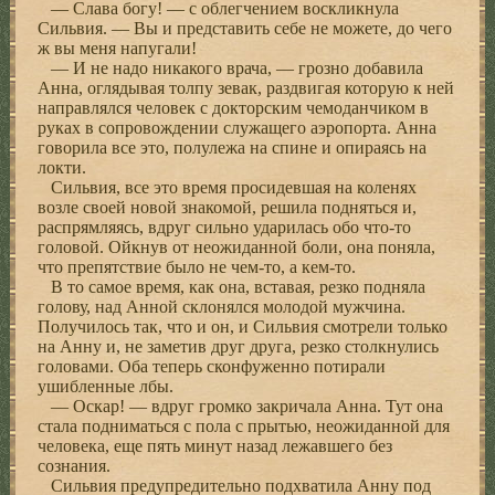
— Слава богу! — с облегчением воскликнула
Сильвия. — Вы и представить себе не можете, до чего
ж вы меня напугали!
— И не надо никакого врача, — грозно добавила
Анна, оглядывая толпу зевак, раздвигая которую к ней
направлялся человек с докторским чемоданчиком в
руках в сопровождении служащего аэропорта. Анна
говорила все это, полулежа на спине и опираясь на
локти.
Сильвия, все это время просидевшая на коленях
возле своей новой знакомой, решила подняться и,
распрямляясь, вдруг сильно ударилась обо что-то
головой. Ойкнув от неожиданной боли, она поняла,
что препятствие было не чем-то, а кем-то.
В то самое время, как она, вставая, резко подняла
голову, над Анной склонялся молодой мужчина.
Получилось так, что и он, и Сильвия смотрели только
на Анну и, не заметив друг друга, резко столкнулись
головами. Оба теперь сконфуженно потирали
ушибленные лбы.
— Оскар! — вдруг громко закричала Анна. Тут она
стала подниматься с пола с прытью, неожиданной для
человека, еще пять минут назад лежавшего без
сознания.
Сильвия предупредительно подхватила Анну под