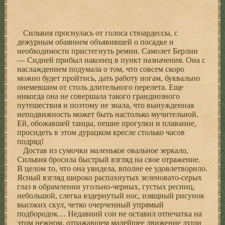
Сильвия проснулась от голоса стюардессы, с
дежурным обаянием объявившей о посадке и
необходимости пристегнуть ремни. Самолет Берлин
— Сидней прибыл наконец в пункт назначения. Она с
наслаждением подумала о том, что совсем скоро
можно будет пройтись, дать работу ногам, буквально
онемевшим от столь длительного перелета. Еще
никогда она не совершала такого грандиозного
путешествия и поэтому не знала, что вынужденная
неподвижность может быть настолько мучительной.
Ей, обожавшей танцы, пешие прогулки и плавание,
просидеть в этом дурацком кресле столько часов
подряд!
Достав из сумочки маленькое овальное зеркало,
Сильвия бросила быстрый взгляд на свое отражение.
В целом то, что она увидела, вполне ее удовлетворило.
Ясный взгляд широко распахнутых зеленовато-серых
глаз в обрамлении угольно-черных, густых ресниц,
небольшой, слегка вздернутый нос, изящный рисунок
высоких скул, четко очерченный упрямый
подбородок… Недавний сон не оставил отпечатка на
этом нежном, отражавшем малейшее движение души