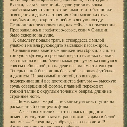
Кстати, глаза Сильвии обладали удивительным
свойством менять цвет в зависимости от обстановки,
освещения и даже настроения. Они могли казаться
голубыми под открытым небом в ясную погоду.
Становились зеленоватыми, как сейчас, в помещении.
Превращались в графитово-серые, если у Сильвии
было скверно на душе.
К самолету подали трап, и стюардесса с милой
улыбкой начала руководить высадкой пассажиров.
Сильвия едва заметным движением сбросила с плеч
тонкую кофточку из розовой шерсти и, ловко сложив
ее, спрятала в свою белую кожаную сумку, казавшуюся
совсем небольшой, но на деле весьма вместительную.
Теперь на ней была лишь белая облегающая футболка
и джинсы. Наряд самый простой, но выгодно
подчеркивавший все достоинства фигуры — высокую
грудь совершенной формы, плавный переход от
тонкой талии к округлым точеным бедрам, длинные
стройные ноги.
— Боже, какая жара! — воскликнула она, ступив на
раскаленный солнцем асфальт.
— А чего вы хотели? — отозвалась на родном
немецком спустившаяся с трапа пожилая дама в белой
панаме. — Середина декабря здесь разгар лета. В
Австралии, знаете ли, все наоборот.