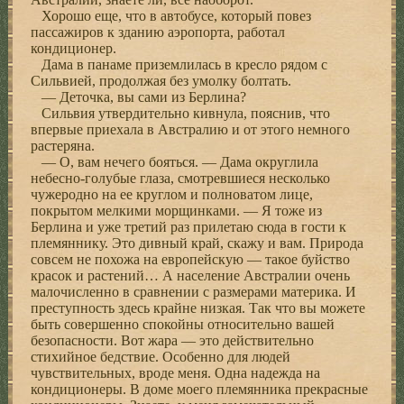
Хорошо еще, что в автобусе, который повез
пассажиров к зданию аэропорта, работал
кондиционер.
Дама в панаме приземлилась в кресло рядом с
Сильвией, продолжая без умолку болтать.
— Деточка, вы сами из Берлина?
Сильвия утвердительно кивнула, пояснив, что
впервые приехала в Австралию и от этого немного
растеряна.
— О, вам нечего бояться. — Дама округлила
небесно-голубые глаза, смотревшиеся несколько
чужеродно на ее круглом и полноватом лице,
покрытом мелкими морщинками. — Я тоже из
Берлина и уже третий раз прилетаю сюда в гости к
племяннику. Это дивный край, скажу и вам. Природа
совсем не похожа на европейскую — такое буйство
красок и растений… А население Австралии очень
малочисленно в сравнении с размерами материка. И
преступность здесь крайне низкая. Так что вы можете
быть совершенно спокойны относительно вашей
безопасности. Вот жара — это действительно
стихийное бедствие. Особенно для людей
чувствительных, вроде меня. Одна надежда на
кондиционеры. В доме моего племянника прекрасные