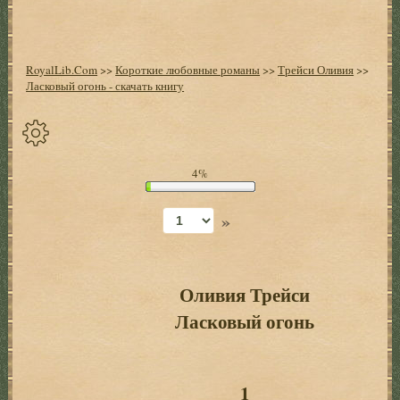
RoyalLib.Com
>>
Короткие любовные романы
>>
Трейси Оливия
>>
Ласковый огонь - скачать книгу
Спрятать
4%
опции
»
Начало
Установить
закладку
Оливия Трейси
Ласковый огонь
Настройки
+
Оглавление
+
1