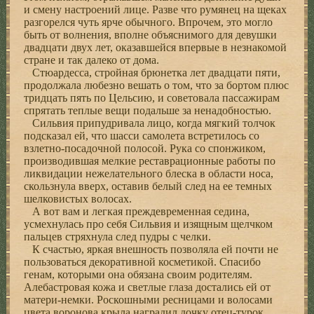
и смену настроений лице. Разве что румянец на щеках
разгорелся чуть ярче обычного. Впрочем, это могло
быть от волнения, вполне объяснимого для девушки
двадцати двух лет, оказавшейся впервые в незнакомой
стране и так далеко от дома.
Стюардесса, стройная брюнетка лет двадцати пяти,
продолжала любезно вешать о том, что за бортом плюс
тридцать пять по Цельсию, и советовала пассажирам
спрятать теплые вещи подальше за ненадобностью.
Сильвия припудривала лицо, когда мягкий толчок
подсказал ей, что шасси самолета встретилось со
взлетно-посадочной полосой. Рука со спонжиком,
производившая мелкие реставрационные работы по
ликвидации нежелательного блеска в области носа,
скользнула вверх, оставив белый след на ее темных
шелковистых волосах.
А вот вам и легкая преждевременная седина,
усмехнулась про себя Сильвия и изящным щелчком
пальцев стряхнула след пудры с челки.
К счастью, яркая внешность позволяла ей почти не
пользоваться декоративной косметикой. Спасибо
генам, которыми она обязана своим родителям.
Алебастровая кожа и светлые глаза достались ей от
матери-немки. Роскошными ресницами и волосами
цвета воронова крыла наградил дочку отец-турок.