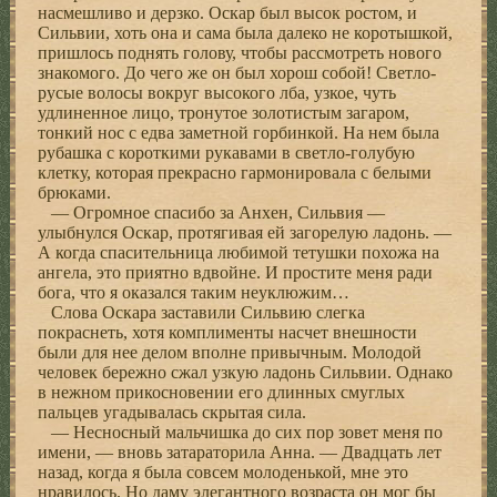
насмешливо и дерзко. Оскар был высок ростом, и
Сильвии, хоть она и сама была далеко не коротышкой,
пришлось поднять голову, чтобы рассмотреть нового
знакомого. До чего же он был хорош собой! Светло-
русые волосы вокруг высокого лба, узкое, чуть
удлиненное лицо, тронутое золотистым загаром,
тонкий нос с едва заметной горбинкой. На нем была
рубашка с короткими рукавами в светло-голубую
клетку, которая прекрасно гармонировала с белыми
брюками.
— Огромное спасибо за Анхен, Сильвия —
улыбнулся Оскар, протягивая ей загорелую ладонь. —
А когда спасительница любимой тетушки похожа на
ангела, это приятно вдвойне. И простите меня ради
бога, что я оказался таким неуклюжим…
Слова Оскара заставили Сильвию слегка
покраснеть, хотя комплименты насчет внешности
были для нее делом вполне привычным. Молодой
человек бережно сжал узкую ладонь Сильвии. Однако
в нежном прикосновении его длинных смуглых
пальцев угадывалась скрытая сила.
— Несносный мальчишка до сих пор зовет меня по
имени, — вновь затараторила Анна. — Двадцать лет
назад, когда я была совсем молоденькой, мне это
нравилось. Но даму элегантного возраста он мог бы