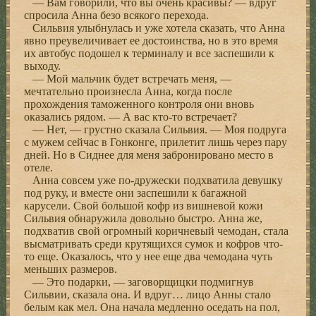
— Вам говорили, что вы очень красивы? — вдруг
спросила Анна безо всякого перехода.
Сильвия улыбнулась и уже хотела сказать, что Анна
явно преувеличивает ее достоинства, но в это время
их автобус подошел к терминалу и все заспешили к
выходу.
— Мой мальчик будет встречать меня, —
мечтательно произнесла Анна, когда после
прохождения таможенного контроля они вновь
оказались рядом. — А вас кто-то встречает?
— Нет, — грустно сказала Сильвия. — Моя подруга
с мужем сейчас в Гонконге, прилетит лишь через пару
дней. Но в Сиднее для меня забронировано место в
отеле.
Анна совсем уже по-дружески подхватила девушку
под руку, и вместе они заспешили к багажной
карусели. Свой большой кофр из вишневой кожи
Сильвия обнаружила довольно быстро. Анна же,
подхватив свой огромный коричневый чемодан, стала
высматривать среди крутящихся сумок и кофров что-
то еще. Оказалось, что у нее еще два чемодана чуть
меньших размеров.
— Это подарки, — заговорщицки подмигнув
Сильвии, сказала она. И вдруг… лицо Анны стало
белым как мел. Она начала медленно оседать на пол,