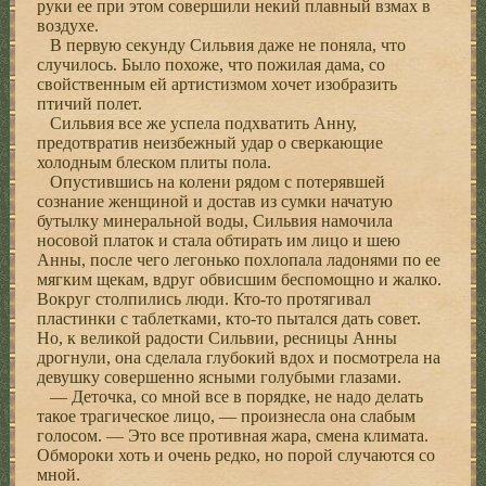
руки ее при этом совершили некий плавный взмах в
воздухе.
В первую секунду Сильвия даже не поняла, что
случилось. Было похоже, что пожилая дама, со
свойственным ей артистизмом хочет изобразить
птичий полет.
Сильвия все же успела подхватить Анну,
предотвратив неизбежный удар о сверкающие
холодным блеском плиты пола.
Опустившись на колени рядом с потерявшей
сознание женщиной и достав из сумки начатую
бутылку минеральной воды, Сильвия намочила
носовой платок и стала обтирать им лицо и шею
Анны, после чего легонько похлопала ладонями по ее
мягким щекам, вдруг обвисшим беспомощно и жалко.
Вокруг столпились люди. Кто-то протягивал
пластинки с таблетками, кто-то пытался дать совет.
Но, к великой радости Сильвии, ресницы Анны
дрогнули, она сделала глубокий вдох и посмотрела на
девушку совершенно ясными голубыми глазами.
— Деточка, со мной все в порядке, не надо делать
такое трагическое лицо, — произнесла она слабым
голосом. — Это все противная жара, смена климата.
Обмороки хоть и очень редко, но порой случаются со
мной.