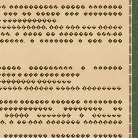
� ���������� ����� �������
 ��� �� ����� ��� ��������
 � �����������
���������, ��� ��� ��� �����
��. � ���� �� ������� ���-��
�����, � ������� � ���, ���
��� ��������� � ������
�� � ��� ���� ����.
������� �������.
���� ������ ����� ��������,
���� ������ ������. ��������
����������, ��������, ��
 ����� ������� � ������,
, � ��-��� ������� ��������
 ��������� �������� ������