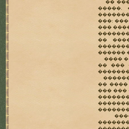
�� ����
�����.
�������
���: ���
��� ����
�������
�� ���
�������
������ 
���� ��
�� ��� 
�������
������ 
�� ����
��� ���
�������
�������
�������
������
������
������