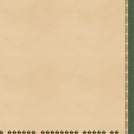
 ������, �������� ����� ��