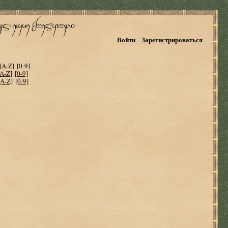
Войти
Зарегистрироваться
[A-Z]
[0-9]
[A-Z]
[0-9]
[A-Z]
[0-9]