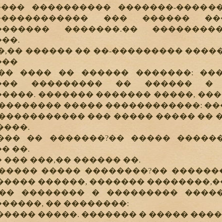
���� ���������� �������-�����
����������� ��� ������ ���
������� �������.�� ��������
��.
,�� ������ �� ��-��������� �����
���
���� �� ������ �������: ����
��� ��������� �� ������ � 
����. ������� ������� �����, ����
 �������� ����� ������������: ��
���������� ��� ����� ����� �� ��
����.
 �� �������?�� ����� �������
� ��.
��� ���,�� ������ ��.
��� ����� ��������?�� �������
����� ������, ������� ��������,�
�������� � ��������� ����� 
�����, �� ��������:
���� �����. ������� � ����� ����