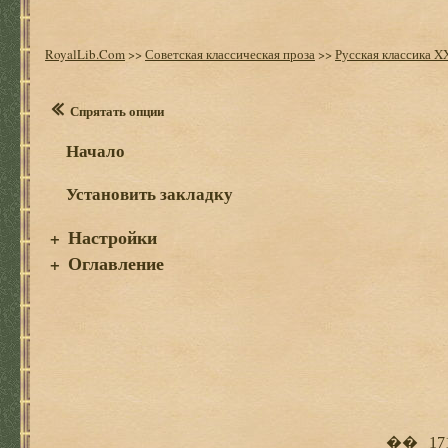
RoyalLib.Com
>>
Советская классическая проза
>>
Русская классика X
Спрятать опции
Начало
Установить закладку
Настройки
+
Оглавление
+
�� 171-