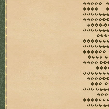
����� 
���� �
������
�������
����-��
������
����� 
������
�������
������.
���� ��
���� ��
������
�������
������ 
��� ���
��� ���
����� 
�������
���� ��