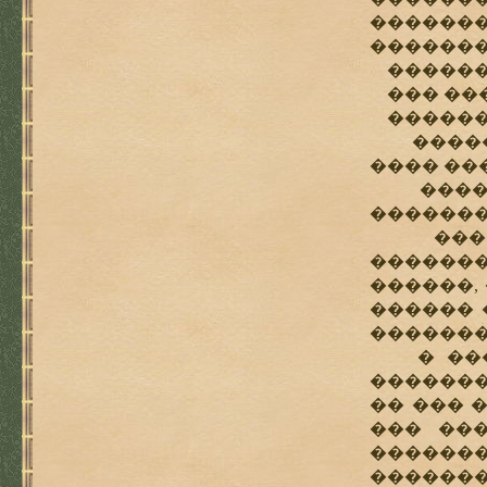
�������
�������
������
��� ���
������
������
���� ��
�������
�������
��� ��
�������
������,
������ 
�������
� ����
�������
�� ��� 
��� ��
�������
�������