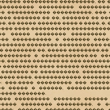
���� ��������� ���������, �� �
 ��������� ��������� �������
� ����������� ����������, ��� 
��� ������� �� ��, ������� �� ���
�, �� ����� ������ ���� � ����, �,
��� ���� ���������� ���������� 
�� ����� �������� ���������
�� ���������� � ������� �����
������� �������� ����������� ��
 �������� ��, ����� ��������,��
�������� � ������������.�� ��
�, ��� ��� ������� �� ��� ������
��������� ���� ������ ��������
 ������� �� ����������. ��������
 ���� ����, ������������ ������
: ���-���� ��������� ��� ����
� ����� � ������, �����������
���� �������.
 ��������� ������� ������ �
����� �������� ���������, � 
����: ������ ��������� ����� 