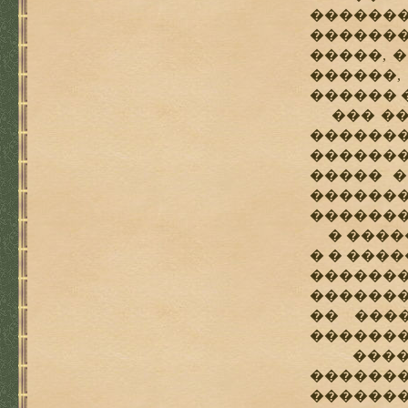
������
�������
�����, 
������
������ 
��� ���
�������
�������
����� �
������
�������
� �����
� � ���
�������
�������
�� ���
�������
������
�������
�������