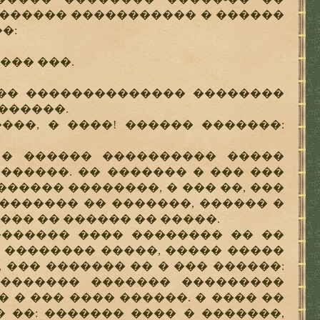
 ������ ����������� � ������
�:
��� ���.
�� �������������� ��������
������.
��, � ����! ������ �������:
� ������ ���������� �����
������. �� ������� � ��� ���
����� ��������, � ��� ��, ���
������� �� �������, ������ �
��� �� ������ �� �����.
������ ���� �������� �� ��
 �������� �����, ����� �����
��� ������� �� � ��� ������:
�������� ������� ���������
� ��� ���� ������. � ���� ��
� ��: ������� ���� � �������,