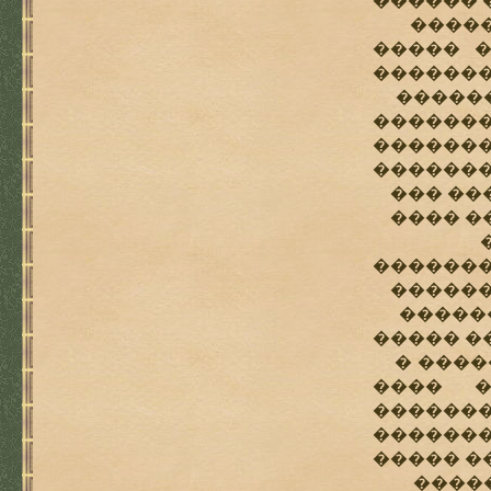
������ 
������
����� �
�������
�������
�������
�������
�������
��� ���
���� ��
�����
�������
�������
�������
����� �
� �����
���� �
������
�������
����� �
������