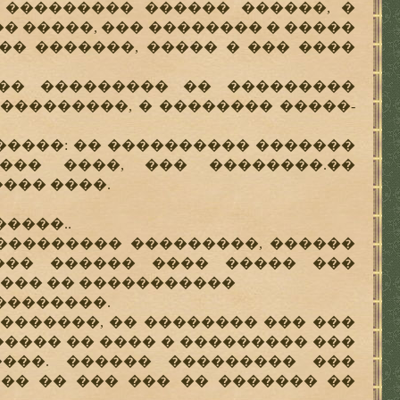
 ��������� ������ ������, �
 �����, ��� �������� � �����
� �������, ����� � ��� ����
� ��������� �� ���������
���������, � �������� �����-
����: �� ���������� �������
��� ����, ��� ��������.��
���� ����.
����..
��������� ���������, ������
���� ������ ���� ����� ���
 ���� �� �����������
��������.
������, �� �������� ��� ���
����� �� ���� � ��������� ���
����. ������ ��������� ���
�� �� ��� ��� �� ������� ��