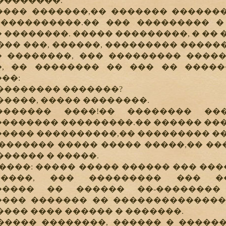
��������.
�� �������,�� ������� �������
����������.�� ��� ��������� �
 ��������. ����� ���������, � ��
� ���, ������, ��������� ������
 ��������, ��� ��������� �����
, �� �������� �� ��� �� �����
��:
������� �������?
����, ����� ��������.
�� ����!�� �������� ����
������� ���������.�� ������ ����
��� ����������,�� ��������� ��
����� ����� ����� �����,�� ���
������ � �����.
���: ����� ����� ������ ��� ���
����, ��� ��������� ��� ��
����� �� ������ ��-��������
��� ������� �� ���������������
���� ���� ������ � �������.
��� ��������, ������ � ������