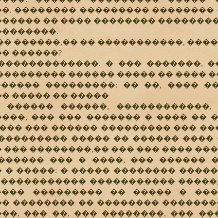
�. �������� ��������� ��������
����� �� ���� �������� ��������
�������.
� ������,�� �� �����������, ����
� ������?
�����������. � ��� �������, �
��������� ������ ����� �� ���� �
�� ���������: �� ��, ���� ���
� ����� �� �����
���� ������, ������������, 
���, ��� ��� ������� � ���� �� �
 ��� ��� ������ ��������� ��� ���
��������� ����� �� ������ ���� 
 ��� ��������,�� ��� ��� ���� ���
���� ��� � ����, ��� ������ �
 � �����: � ����� �������� �����
������������ ����������� �����, 
���� ��������� �� ����� � ��
� �������� �� �������� �������� 
��, ��� ��, ��� ��������, ��� ��