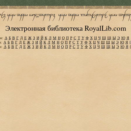
Электронная библиотека RoyalLib.com
м:
А
Б
В
Г
Д
Е
Ж
З
И
Й
К
Л
М
Н
О
П
Р
С
Т
У
Ф
Х
Ц
Ч
Ш
Щ
Ы
Э
Ю
Я
м:
А
Б
В
Г
Д
Е
Ж
З
И
Й
К
Л
М
Н
О
П
Р
С
Т
У
Ф
Х
Ц
Ч
Ш
Щ
Ы
Э
Ю
Я
м:
А
Б
В
Г
Д
Е
Ж
З
И
Й
К
Л
М
Н
О
П
Р
С
Т
У
Ф
Х
Ц
Ч
Ш
Щ
Ы
Э
Ю
Я