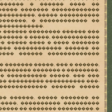
������� � ������ ���� ��
����� ������� ������������
����������, ����� ����������
�������, � ������������ ��
 �����������.
�� ������ �������� ������ ���
������� � �����, ������������
�� ����� ���� � ���� �������
 ��� ������������ ������ ��
���� ������ �������������
 ������� �����, ��� � ������,
�������� ������� � ��������,
� ���������� �����. ��� ���
�� ��������� ���������� ���-
 ������������ ������ �����
� ������, ����� ������� ��
�����, ���������� ���������
���� �� ������� ���������. �