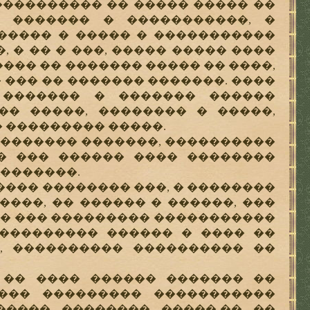
��������� �� ����� ����� ��
� ������� � �����������, �
����� � ����� � �����������
, � �� � ���, ����� ����� ����
 ���� �� ������� ����� �� ����,
��� �� ������� �������. ����
 ������� � ������� ������
� �����, �������� � �����,
 ��������� �����.
 ������� �������, ����������
� ��� ������ ���� ��������
��������.
��� �������� ���, � ��������
���, �� ������ � ������, ���
�� ��� ��������� �����������
���������� ������ � ���� ��
, ���������� ���������� ��
� ���� ������ ������� ��
���� ��������� �����������
����� �������� �����-�� ��