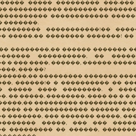
����� ����� ��������� ���-���
�� ����������� ������� ���������
���������� ������������ ������
� �������.
����� �����������!�� �����
� �����.�� �������� �������! �� 
 ��������,�� ������ ������� ��
������� ����������, �� �����
� � ��� ����, ������, ������ ����
��, ��� ��?
�����,�� ��������� ������� ����
, ������!� � ���������� �� ��
�� ����� ���� ��������. � ��
. �� �����, ��������, ���� �� � �
����,�� ��������� ���������� �
��� �� ����������� ������ ����
� �������, ��� ������� �����, ��
�������� �����, ��� ��� ����
� ��������� �� ������, �������