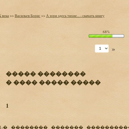
X века
>>
Васильев Борис
>>
А зори здесь тихие... - скачать книгу
68%
»
����� ��������
� ���� ����� �����
1
� �������� ������� ����������