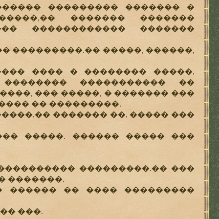
������ ��������� ������� �
����,�� ������� �������
��� ������������ �������
� ���������.�� �����, ������,
�� ���� � �������� �����,
�������� ����������� ��
���, ��� �����, � ������� ���
���� �� ���������.
���,�� ������� ��, ����� ���
� �����. ������ ����� ���
��������� ���������.�� ���
� �������.
������ �� ���� ���������
�� ���.