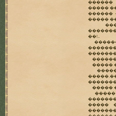
������ 
����� �
������ 
����� �
������
�������
��!..
�������
������
�������
�������
����� �
�������
�����.
��������
����� �
����� �
�������
����� 
�������