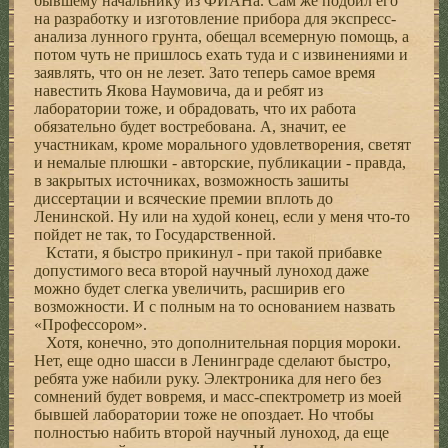
бывшему начальнику из ФИАНа. Сам же подбил его
на разработку и изготовление прибора для экспресс-
анализа лунного грунта, обещал всемерную помощь, а
потом чуть не пришлось ехать туда и с извинениями и
заявлять, что он не лезет. Зато теперь самое время
навестить Якова Наумовича, да и ребят из
лаборатории тоже, и обрадовать, что их работа
обязательно будет востребована. А, значит, ее
участникам, кроме морального удовлетворения, светят
и немалые плюшки - авторские, публикации - правда,
в закрытых источниках, возможность зашиты
диссертации и всяческие премии вплоть до
Ленинской. Ну или на худой конец, если у меня что-то
пойдет не так, то Государственной.
Кстати, я быстро прикинул - при такой прибавке
допустимого веса второй научный луноход даже
можно будет слегка увеличить, расширив его
возможности. И с полным на то основанием назвать
«Профессором».
Хотя, конечно, это дополнительная порция мороки.
Нет, еще одно шасси в Ленинграде сделают быстро,
ребята уже набили руку. Электроника для него без
сомнений будет вовремя, и масс-спектрометр из моей
бывшей лаборатории тоже не опоздает. Но чтобы
полностью набить второй научный луноход, да еще