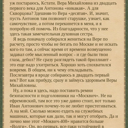
уж постараюсь, Кстати. Вера Михайловна из двадцать
первого века для Антонова «никакая». А для
Скворцова? Здешняя-то Вера «десятая». И, значит,
пусть Антонов там позвонит старушке, узнает, как
самочувствие, а потом перекинется в меня, и я
попробую ей помочь. Из благодарности, что у нее
здесь такая замечательная духовная сестра.
Я ведь поначалу собирался жениться на Вере по
расчету, просто чтобы не бегать по Москве и не искать
кого-то там, а сейчас время от времени возмущенно
задавал себе мысленный вопрос - и где были твои
глаза, дебил? Не сразу разглядеть такой бриллиант -
это еще надо ухитриться. Хорошо хоть спохватился
вовремя. В общем, ни к чему откладывать.
Послезавтра я вроде собираюсь в двадцать первый
век? Вот как прибуду, сразу и займусь здоровьем Веры
Михайловны.
Ну, а пока я здесь, надо поставить ремни
безопасности и подголовники на «Москвич». Не на
ефремовский, там все это уже давно стоит, вот только
Иван Антонович почему-то не любит пристегиваться.
А на мой. Сколько можно ездить на служебных
машинах, которые как дали, так и могут отобрать. Да и
лично мне этот «Моквич-408» нравится больше
«Волги». Он, во-первых, все-таки устойчивей в