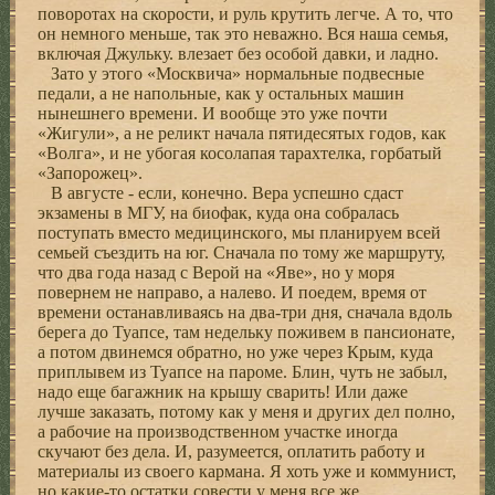
поворотах на скорости, и руль крутить легче. А то, что
он немного меньше, так это неважно. Вся наша семья,
включая Джульку. влезает без особой давки, и ладно.
Зато у этого «Москвича» нормальные подвесные
педали, а не напольные, как у остальных машин
нынешнего времени. И вообще это уже почти
«Жигули», а не реликт начала пятидесятых годов, как
«Волга», и не убогая косолапая тарахтелка, горбатый
«Запорожец».
В августе - если, конечно. Вера успешно сдаст
экзамены в МГУ, на биофак, куда она собралась
поступать вместо медицинского, мы планируем всей
семьей съездить на юг. Сначала по тому же маршруту,
что два года назад с Верой на «Яве», но у моря
повернем не направо, а налево. И поедем, время от
времени останавливаясь на два-три дня, сначала вдоль
берега до Туапсе, там недельку поживем в пансионате,
а потом двинемся обратно, но уже через Крым, куда
приплывем из Туапсе на пароме. Блин, чуть не забыл,
надо еще багажник на крышу сварить! Или даже
лучше заказать, потому как у меня и других дел полно,
а рабочие на производственном участке иногда
скучают без дела. И, разумеется, оплатить работу и
материалы из своего кармана. Я хоть уже и коммунист,
но какие-то остатки совести у меня все же