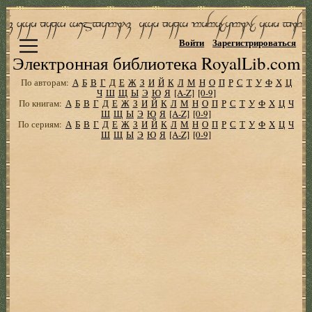
Войти
Зарегистрироваться
Электронная библиотека RoyalLib.com
По авторам:
А
Б
В
Г
Д
Е
Ж
З
И
Й
К
Л
М
Н
О
П
Р
С
Т
У
Ф
Х
Ц
Ч
Ш
Щ
Ы
Э
Ю
Я
[A-Z]
[0-9]
По книгам:
А
Б
В
Г
Д
Е
Ж
З
И
Й
К
Л
М
Н
О
П
Р
С
Т
У
Ф
Х
Ц
Ч
Ш
Щ
Ы
Э
Ю
Я
[A-Z]
[0-9]
По сериям:
А
Б
В
Г
Д
Е
Ж
З
И
Й
К
Л
М
Н
О
П
Р
С
Т
У
Ф
Х
Ц
Ч
Ш
Щ
Ы
Э
Ю
Я
[A-Z]
[0-9]