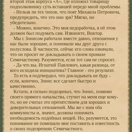
второй этаж корпуса «А», где изложил товарищу
подполковнику суть вставшей передо мной проблемы.
- Нельзя ли тех типов, что поят Михаила Петровича,
предупредить, что это они зря? Мягко, но
убедительно.
- Можно, конечно. Это моя недоработка, я об этом
должен был подумать сам. Извините, Виктор.
Мы с Зонисом работали вместе давно, отношения у
нас были хорошие, и понимали мы друг друга с
полуслова. В частности, сейчас его слова означали,
что он просит не докладывать о своем промахе
Семичастному. Разумеется, если тот сам не спросит.
- Да что вы, Игнатий Павлович, какая разница, от
кого исходила инициатива? Главное - это результат.
То есть я подтвердил, что докладывать не буду -
если, конечно, Зонис все сделает быстро и
качественно.
Кстати, я сильно подозревал, что Зонис, помимо
своего прямого начальства, стучит на меня еще кому-
то, но не считал это препятствием для хороших и
доверительных отношений. Мы же с ним оба
коммунисты и, значит, должны понимать
необходимость подобных вещей. Но, разумеется, это
понимание не помешало мне поставить в известность
о своих подозрениях Семичастного.