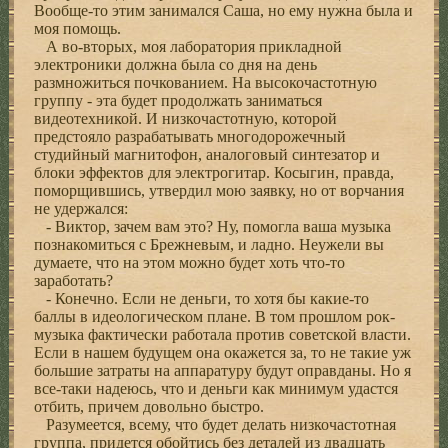
Вообще-то этим занимался Саша, но ему нужна была и
моя помощь.
А во-вторых, моя лаборатория прикладной
электроники должна была со дня на день
размножиться почкованием. На высокочастотную
группу - эта будет продолжать заниматься
видеотехникой. И низкочастотную, которой
предстояло разрабатывать многодорожечный
студийный магнитофон, аналоговый синтезатор и
блоки эффектов для электрогитар. Косыгин, правда,
поморщившись, утвердил мою заявку, но от ворчания
не удержался:
- Виктор, зачем вам это? Ну, помогла ваша музыка
познакомиться с Брежневым, и ладно. Неужели вы
думаете, что на этом можно будет хоть что-то
заработать?
- Конечно. Если не деньги, то хотя бы какие-то
баллы в идеологическом плане. В том прошлом рок-
музыка фактически работала против советской власти.
Если в нашем будущем она окажется за, то не такие уж
большие затраты на аппаратуру будут оправданы. Но я
все-таки надеюсь, что и деньги как минимум удастся
отбить, причем довольно быстро.
Разумеется, всему, что будет делать низкочастотная
группа, придется обойтись без деталей из двадцать