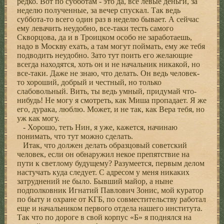
редко. Вот по субботам - это да, все левые деньги, за
неделю полученные, за вечер спускал. Так ведь
суббота-то всего один раз в неделю бывает. А сейчас
ему левачить неудобно, все-таки тесть самого
Скворцова, да и в Троицком особо не заработаешь,
надо в Москву ехать, а там могут поймать, ему же тебя
подводить неудобно. Зато тут поить его желающие
всегда находятся, хоть он и не начальник никакой, но
все-таки. Даже не знаю, что делать. Он ведь человек-
то хороший, добрый и честный, но только
слабовольный. Вить, ты ведь умный, придумай что-
нибудь! Не могу я смотреть, как Миша пропадает. Я же
его, дурака, люблю. Может, и не так, как Вера тебя, но
уж как могу.
- Хорошо, теть Нин, я уже, кажется, начинаю
понимать, что тут можно сделать.
Итак, что должен делать образцовый советский
человек, если он обнаружил некое препятствие на
пути к светлому будущему? Разумеется, первым делом
настучать куда следует. С адресом у меня никаких
затруднений не было. Бывший майор, а ныне
подполковник Игнатий Павлович Зонис, мой куратор
по быту и охране от КГБ, по совместительству работал
еще и начальником первого отдела нашего института.
Так что по дороге в свой корпус «Б» я поднялся на