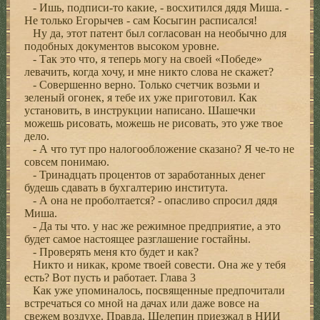
- Ишь, подписи-то какие, - восхитился дядя Миша. -
Не только Егорычев - сам Косыгин расписался!
Ну да, этот патент был согласован на необычно для
подобных документов высоком уровне.
- Так это что, я теперь могу на своей «Победе»
левачить, когда хочу, и мне никто слова не скажет?
- Совершенно верно. Только счетчик возьми и
зеленый огонек, я тебе их уже приготовил. Как
установить, в инструкции написано. Шашечки
можешь рисовать, можешь не рисовать, это уже твое
дело.
- А что тут про налогообложение сказано? Я че-то не
совсем понимаю.
- Тринадцать процентов от заработанных денег
будешь сдавать в бухгалтерию института.
- А она не проболтается? - опасливо спросил дядя
Миша.
- Да ты что. у нас же режимное предприятие, а это
будет самое настоящее разглашение гостайны.
- Проверять меня кто будет и как?
Никто и никак, кроме твоей совести. Она же у тебя
есть? Вот пусть и работает. Глава 3
Как уже упоминалось, посвященные предпочитали
встречаться со мной на дачах или даже вовсе на
свежем воздухе. Правда, Шелепин приезжал в НИИ