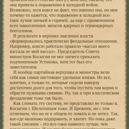
она привела к поражению в холодной войне.
Возможно, хотя вовсе не факт, что именно она, но мне
почему-то кажется, что поражение в холодной все-
таки лучше ничьей в горячей, да еще с применением
всех накопленных запасов ядерных и термоядерных
боеголовок.
В результате в верхних эшелонах власти
сформировались практически феодальные отношения.
Например, вовсю работало правило «вассал моего
вассала не мой вассал». Председатель Совета
министров Косыгин не мог ничего приказать
подчиненным Устинова, хотя тот был его
заместителем.
И вообще партийная верхушка и министры вели
себя как самые настоящие удельные князья. Не все,
конечно, а только те, которые сидели наверху
достаточно долго для того, чтобы пустить там корни и
обрасти нужными связями. Ну, так и при классическом
феодализме тоже так было.
Как сломать эту систему, не представлял не только я,
Косыгин с Шелепиным тоже. И Брежнев, но с тем
отличием, что он ее в общем-то ломать и не хотел. Так,
кое-где маленько подправить, и хватит. Но пока даже
такой союзник - это все-таки намного лучше, чем