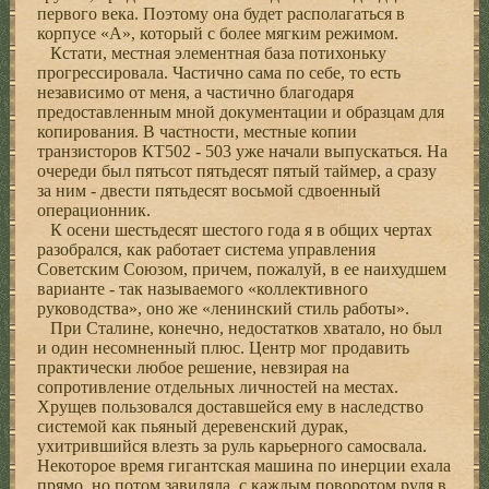
первого века. Поэтому она будет располагаться в
корпусе «А», который с более мягким режимом.
Кстати, местная элементная база потихоньку
прогрессировала. Частично сама по себе, то есть
независимо от меня, а частично благодаря
предоставленным мной документации и образцам для
копирования. В частности, местные копии
транзисторов КТ502 - 503 уже начали выпускаться. На
очереди был пятьсот пятьдесят пятый таймер, а сразу
за ним - двести пятьдесят восьмой сдвоенный
операционник.
К осени шестьдесят шестого года я в общих чертах
разобрался, как работает система управления
Советским Союзом, причем, пожалуй, в ее наихудшем
варианте - так называемого «коллективного
руководства», оно же «ленинский стиль работы».
При Сталине, конечно, недостатков хватало, но был
и один несомненный плюс. Центр мог продавить
практически любое решение, невзирая на
сопротивление отдельных личностей на местах.
Хрущев пользовался доставшейся ему в наследство
системой как пьяный деревенский дурак,
ухитрившийся влезть за руль карьерного самосвала.
Некоторое время гигантская машина по инерции ехала
прямо, но потом завиляла, с каждым поворотом руля в