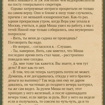
вовсе никакого. И уж тем более чем недоброжелатель
на посту генерального секретаря.
Однако хитроумные интриги процветали не только
на самом верху. Они и ближе к низу тоже случались,
причем с не меньшей изощренностью. Как-то раз.
одним прекрасным утром, когда Вера уже уехала в
Москву, учиться, и дядя Миша ушел на работу, а мы с
тетей Ниной еще только собирались, она неуверенно
попросила:
- Вить, ты меня до садика не проводишь?
Поговорить бы надо.
- Не вопрос, - согласился я. - Слушаю.
- Ты, наверное, Вить, сам заметил, что Миша
последнее время пить стал чаше, - расстроенно
поведала мне соседка.
- Да, мне тоже так кажется. Вы знаете, в чем тут
дело? Я вот как-то нет.
- В том, что он теперь халтурить почти не может.
Думаешь, я не догадывалась, откуда у него брались
деньги на выпивку? Так ведь они ему не даром
давались, он частенько до позднего вечера халтурил,
ты же сам видел. За рулем Миша не пьет, этот
принцип у него железный, и после одиннадцати
вечера тоже, если завтра за руль. Вот у него на неделе
если и получалось, то совсем по чуть-чуть, да и то