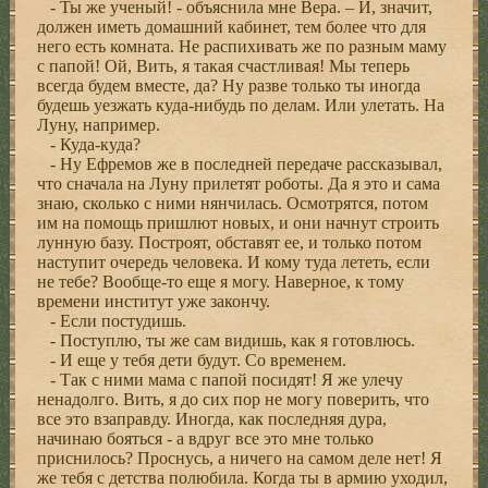
- Ты же ученый! - объяснила мне Вера. – И, значит,
должен иметь домашний кабинет, тем более что для
него есть комната. Не распихивать же по разным маму
с папой! Ой, Вить, я такая счастливая! Мы теперь
всегда будем вместе, да? Ну разве только ты иногда
будешь уезжать куда-нибудь по делам. Или улетать. На
Луну, например.
- Куда-куда?
- Ну Ефремов же в последней передаче рассказывал,
что сначала на Луну прилетят роботы. Да я это и сама
знаю, сколько с ними нянчилась. Осмотрятся, потом
им на помощь пришлют новых, и они начнут строить
лунную базу. Построят, обставят ее, и только потом
наступит очередь человека. И кому туда лететь, если
не тебе? Вообще-то еще я могу. Наверное, к тому
времени институт уже закончу.
- Если постудишь.
- Поступлю, ты же сам видишь, как я готовлюсь.
- И еще у тебя дети будут. Со временем.
- Так с ними мама с папой посидят! Я же улечу
ненадолго. Вить, я до сих пор не могу поверить, что
все это взаправду. Иногда, как последняя дура,
начинаю бояться - а вдруг все это мне только
приснилось? Проснусь, а ничего на самом деле нет! Я
же тебя с детства полюбила. Когда ты в армию уходил,