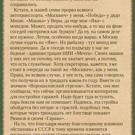
сохранились.
Кстати, в нашей семье прорва всякого
автотранспорта. «Москвич» у меня. «Победа» у дяди
Миши. «Макака» у Веры, да еще мои «Ява» с
мопедом. Может, продать что-нибудь, а то мы на фоне
соседей смотримся как буржуи? Да ну, на самом деле
все нужное. Летом, особенно когда жарко, в Москву
лучше ездить на «Яве». На рыбалку - тут мопед вне
конкуренции. Да и соседи по подъезду у нас не
бедные - администрация НИИ «Мечта». Своих машин
у них нет не потому, что не хватает денег, а потому,
что есть служебные. Хотя секретарша, кажется, уже
стоит в очереди на такой же «Москвич», как у меня.
Права, во всяком случае, у нее есть, она сама говорила,
что получила их в тридцать каком-то году. Вместе со
значком «Ворошиловский стрелок». Кстати, она мне
сообщила, что сейчас организовывается кооператив
для постройки гаражей. Надо будет туда вступить,
пара боксов нам не помешает. Надеюсь, эта стройка
обойдется без интриг и страстей, подобных тем,
которые через тринадцать лет блестяще покажет
Рязанов в своем «Гараже».
На то, что благодаря моему благотворному влиянию
обстановка в СССР к тому времени изменится
настолько, что сюжет станет неактуальным, я не