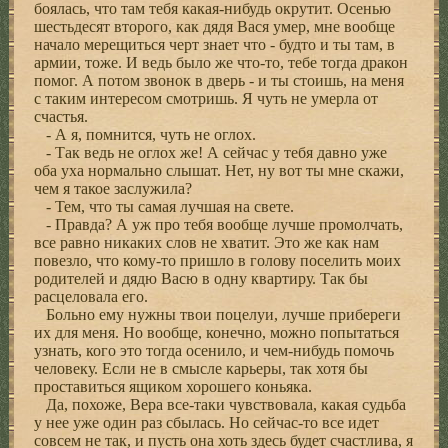
боялась, что там тебя какая-нибудь окрутит. Осенью
шестьдесят второго, как дядя Вася умер, мне вообще
начало мерещиться черт знает что - будто и ты там, в
армии, тоже. И ведь было же что-то, тебе тогда дракон
помог. А потом звонок в дверь - и ты стоишь, на меня
с таким интересом смотришь. Я чуть не умерла от
счастья.
- А я, помнится, чуть не оглох.
- Так ведь не оглох же! А сейчас у тебя давно уже
оба уха нормально слышат. Нет, ну вот ты мне скажи,
чем я такое заслужила?
- Тем, что ты самая лучшая на свете.
- Правда? А уж про тебя вообще лучше промолчать,
все равно никаких слов не хватит. Это же как нам
повезло, что кому-то пришло в голову поселить моих
родителей и дядю Васю в одну квартиру. Так бы
расцеловала его.
Больно ему нужны твои поцелуи, лучше прибереги
их для меня. Но вообще, конечно, можно попытаться
узнать, кого это тогда осенило, и чем-нибудь помочь
человеку. Если не в смысле карьеры, так хотя бы
проставиться ящиком хорошего коньяка.
Да, похоже, Вера все-таки чувствовала, какая судьба
у нее уже один раз сбылась. Но сейчас-то все идет
совсем не так, и пусть она хоть здесь будет счастлива, я