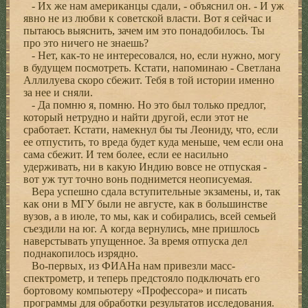
- Их же нам американцы сдали, - объяснил он. - И уж
явно не из любви к советской власти. Вот я сейчас и
пытаюсь выяснить, зачем им это понадобилось. Ты
про это ничего не знаешь?
- Нет, как-то не интересовался, но, если нужно, могу
в будущем посмотреть. Кстати, напоминаю - Светлана
Аллилуева скоро сбежит. Тебя в той истории именно
за нее и сняли.
- Да помню я, помню. Но это был только предлог,
который нетрудно и найти другой, если этот не
сработает. Кстати, намекнул бы ты Леониду, что, если
ее отпустить, то вреда будет куда меньше, чем если она
сама сбежит. И тем более, если ее насильно
удерживать, ни в какую Индию вовсе не отпуская -
вот уж тут точно вонь поднимется неописуемая.
Вера успешно сдала вступительные экзамены, и, так
как они в МГУ были не августе, как в большинстве
вузов, а в июле, то мы, как и собирались, всей семьей
съездили на юг. А когда вернулись, мне пришлось
наверстывать упущенное. За время отпуска дел
поднакопилось изрядно.
Во-первых, из ФИАНа нам привезли масс-
спектрометр, и теперь предстояло подключать его
бортовому компьютеру «Профессора» и писать
программы для обработки результатов исследования.