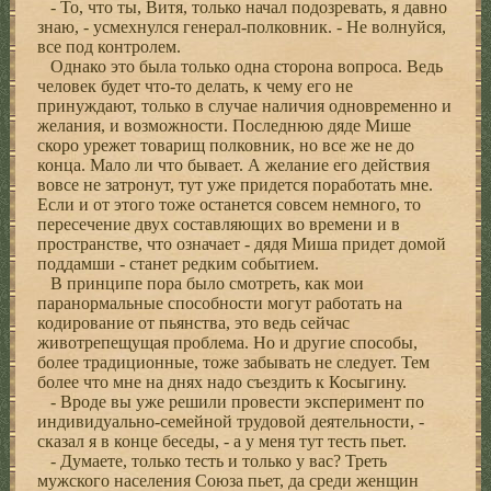
- То, что ты, Витя, только начал подозревать, я давно
знаю, - усмехнулся генерал-полковник. - Не волнуйся,
все под контролем.
Однако это была только одна сторона вопроса. Ведь
человек будет что-то делать, к чему его не
принуждают, только в случае наличия одновременно и
желания, и возможности. Последнюю дяде Мише
скоро урежет товарищ полковник, но все же не до
конца. Мало ли что бывает. А желание его действия
вовсе не затронут, тут уже придется поработать мне.
Если и от этого тоже останется совсем немного, то
пересечение двух составляющих во времени и в
пространстве, что означает - дядя Миша придет домой
поддамши - станет редким событием.
В принципе пора было смотреть, как мои
паранормальные способности могут работать на
кодирование от пьянства, это ведь сейчас
животрепещущая проблема. Но и другие способы,
более традиционные, тоже забывать не следует. Тем
более что мне на днях надо съездить к Косыгину.
- Вроде вы уже решили провести эксперимент по
индивидуально-семейной трудовой деятельности, -
сказал я в конце беседы, - а у меня тут тесть пьет.
- Думаете, только тесть и только у вас? Треть
мужского населения Союза пьет, да среди женщин