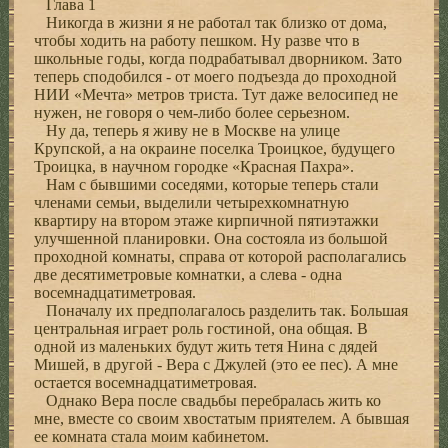
Глава 1
Никогда в жизни я не работал так близко от дома,
чтобы ходить на работу пешком. Ну разве что в
школьные годы, когда подрабатывал дворником. Зато
теперь сподобился - от моего подъезда до проходной
НИИ «Мечта» метров триста. Тут даже велосипед не
нужен, не говоря о чем-либо более серьезном.
Ну да, теперь я живу не в Москве на улице
Крупской, а на окраине поселка Троицкое, будущего
Троицка, в научном городке «Красная Пахра».
Нам с бывшими соседями, которые теперь стали
членами семьи, выделили четырехкомнатную
квартиру на втором этаже кирпичной пятиэтажки
улучшенной планировки. Она состояла из большой
проходной комнаты, справа от которой располагались
две десятиметровые комнатки, а слева - одна
восемнадцатиметровая.
Поначалу их предполагалось разделить так. Большая
центральная играет роль гостиной, она общая. В
одной из маленьких будут жить тетя Нина с дядей
Мишей, в другой - Вера с Джулей (это ее пес). А мне
остается восемнадцатиметровая.
Однако Вера после свадьбы перебралась жить ко
мне, вместе со своим хвостатым приятелем. А бывшая
ее комната стала моим кабинетом.