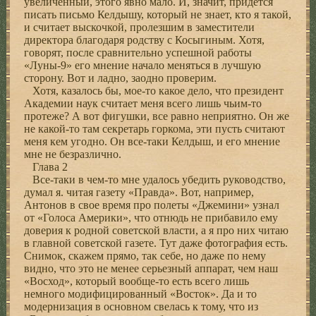
увеличенный, этого явно мало. И, значит, придется
писать письмо Келдышу, который не знает, кто я такой,
и считает выскочкой, пролезшим в заместители
директора благодаря родству с Косыгиным. Хотя,
говорят, после сравнительно успешной работы
«Луны-9» его мнение начало меняться в лучшую
сторону. Вот и ладно, заодно проверим.
Хотя, казалось бы, мое-то какое дело, что президент
Академии наук считает меня всего лишь чьим-то
протеже? А вот фигушки, все равно неприятно. Он же
не какой-то там секретарь горкома, эти пусть считают
меня кем угодно. Он все-таки Келдыш, и его мнение
мне не безразлично.
Глава 2
Все-таки в чем-то мне удалось убедить руководство,
думал я. читая газету «Правда». Вот, например,
Антонов в свое время про полеты «Джемини» узнал
от «Голоса Америки», что отнюдь не прибавило ему
доверия к родной советской власти, а я про них читаю
в главной советской газете. Тут даже фотография есть.
Снимок, скажем прямо, так себе, но даже по нему
видно, что это не менее серьезный аппарат, чем наш
«Восход», который вообще-то есть всего лишь
немного модифицированный «Восток». Да и то
модернизация в основном свелась к тому, что из