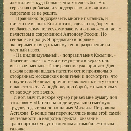
алкоголичек куда больше, чем хотелось бы. Это
серьезная проблема, и я подозреваю, что одними
запретами ее не решить.
- Правильно подозреваете, многие пытались, и
ничего не вышло. Если хотите, сделаю подборку по
горбачевскому полусухому закону и о положении дел с
пьянством в современной Антонову России. Но
сейчас все проще. Я предлагаю в порядке
эксперимента выдать моему тестю разрешение на
частный извоз.
- На индивидуальный, - поправил меня Косыгин. -
Значение слова то же, а возмущения в верхах оно
вызывает меньше. Такое решение уже принято. Для
начала решили выдать патенты сотне произвольно
отобранных московских водителей и посмотреть, что
получится. Не вижу причин не включить в эту сотню
и вашего тестя. А подборку про борьбу с пьянством я
от вас жду, это важно.
И вот, значит, вскоре курьер привез мне бумагу под
заголовком «Патент на индивидуально-семейную
трудовую деятельность» на имя Михаила Петровича
Астахова. В конце там перечислялись виды этой самой
деятельности, а напротив пункта «оказание
транспортных услуг на личном автомобиле» стояла
галочка.