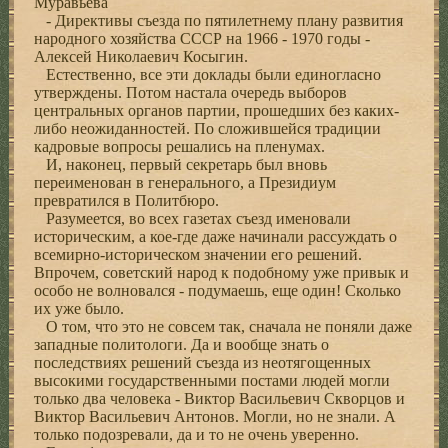
Муравьева
- Директивы съезда по пятилетнему плану развития
народного хозяйства СССР на 1966 - 1970 годы -
Алексей Николаевич Косыгин.
Естественно, все эти доклады были единогласно
утверждены. Потом настала очередь выборов
центральных органов партии, прошедших без каких-
либо неожиданностей. По сложившейся традиции
кадровые вопросы решались на пленумах.
И, наконец, первый секретарь был вновь
переименован в генерального, а Президиум
превратился в Политбюро.
Разумеется, во всех газетах съезд именовали
историческим, а кое-где даже начинали рассуждать о
всемирно-историческом значении его решений.
Впрочем, советский народ к подобному уже привык и
особо не волновался - подумаешь, еще один! Сколько
их уже было.
О том, что это не совсем так, сначала не поняли даже
западные политологи. Да и вообще знать о
последствиях решений съезда из неотягощенных
высокими государственными постами людей могли
только два человека - Виктор Васильевич Скворцов и
Виктор Васильевич Антонов. Могли, но не знали. А
только подозревали, да и то не очень уверенно.