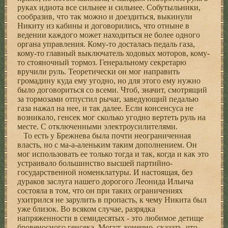
руках идиота все сильнее и сильнее. Собутыльники,
сообразив, что так можно и доездиться, выкинули
Никиту из кабины и договорились, что отныне в
ведении каждого может находиться не более одного
органа управления. Кому-то досталась педаль газа,
кому-то главный выключатель ходовых моторов, кому-
то стояночный тормоз. Генеральному секретарю
вручили руль. Теоретически он мог направить
громадину куда ему угодно, но для этого ему нужно
было договориться со всеми. Чтоб, значит, смотрящий
за тормозами отпустил рычаг, заведующий педалью
газа нажал на нее, и так далее. Если консенсуса не
возникало, генсек мог сколько угодно вертеть руль на
месте. С отключенными электроусилителями.
То есть у Брежнева была почти неограниченная
власть, но с ма-а-аленьким таким дополнением. Он
мог использовать ее только тогда и так, когда и как это
устраивало большинство высшей партийно-
государственной номенклатуры. И настоящая, без
дураков заслуга нашего дорогого Леонида Ильича
состояла в том, что он при таких ограничениях
ухитрился не зарулить в пропасть, к чему Никита был
уже близок. Во всяком случае, разрядка
напряженности в семидесятых - это любимое детище
бровеносного генсека. Могут, конечно, сказать, что