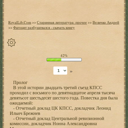
RoyalLib.Com
>>
Старинная литература: прочее
>>
Величко Андрей
>>
Фагоцит разбушевался - скачать книгу
Спрятать
42%
опции
»
Начало
Пролог
Установить
В этой истории двадцать третий съезд КПСС
закладку
проходил с восьмого по девятнадцатое апреля тысяча
девятьсот шестьдесят шестого года. Повестка дня была
Настройки
ожидаемой:
+
- Отчетный доклад ЦК КПСС, докладчик Леонид
Ильич Брежнев
- Отчетный доклад Центральной ревизионной
комиссии, докладчик Нонна Александровна