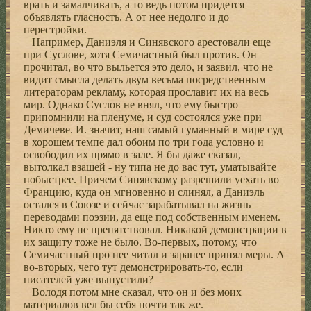
врать и замалчивать, а то ведь потом придется
объявлять гласность. А от нее недолго и до
перестройки.
Например, Даниэля и Синявского арестовали еще
при Суслове, хотя Семичастный был против. Он
прочитал, во что выльется это дело, и заявил, что не
видит смысла делать двум весьма посредственным
литераторам рекламу, которая прославит их на весь
мир. Однако Суслов не внял, что ему быстро
припомнили на пленуме, и суд состоялся уже при
Демичеве. И. значит, наш самый гуманный в мире суд
в хорошем темпе дал обоим по три года условно и
освободил их прямо в зале. Я бы даже сказал,
вытолкал взашей - ну типа не до вас тут, уматывайте
побыстрее. Причем Синявскому разрешили уехать во
Францию, куда он мгновенно и слинял, а Даниэль
остался в Союзе и сейчас зарабатывал на жизнь
переводами поэзии, да еще под собственным именем.
Никто ему не препятствовал. Никакой демонстрации в
их защиту тоже не было. Во-первых, потому, что
Семичастный про нее читал и заранее принял меры. А
во-вторых, чего тут демонстрировать-то, если
писателей уже выпустили?
Володя потом мне сказал, что он и без моих
материалов вел бы себя почти так же.