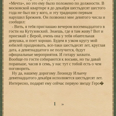
«Мечта», но это ему было положено по должности. В
московской квартире я до декабря шестьдесят шестого
года не был ни у кого, и эту традицию первым
нарушил Брежнев. Он позвонил мне девятого числа и
сообщил:
- Вить, я тебя приглашаю вечером восемнадцатого в
гости на Кутузовский. Знаешь, где я там живу? Вот и
приезжай с Верой, очень она у тебя обаятельная
девушка, и поет хорошо. Будем в узком кругу мой
юбилей праздновать, все-таки шестьдесят лет, круглая
дата, а девятнадцатого не получится, будут
официальные мероприятия. И гитару захвати.
Вообще-то гости собираются к восьми, но ты давай
пораньше, часов в семь, у нас тут с тобой есть о чем
поговорить.
Ну да, нашему дорогому Леониду Ильичу
девятнадцатого декабря исполняется шестьдесят лет.
Интересно, подарят ему сейчас первую звезду Геро�
»
1