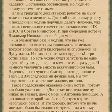
надеялся. Обстановка обстановкой, но люди-то
останутся теми же самыми.
Планы грядущего десанта моих роботов на Луну
тоже слегка изменились. Для этой цели и саму ракету,
и посадочный модуль поручили делать Челомею, уже
вышло специальное совместное постановление ЦК
КПСС и Совета министров. И при очередной встрече
Владимир Николаевич сообщил мне:
- Та элементная база и модули, что вы уже
поставили, позволит нам сэкономить не меньше
трехсот восьмидесяти килограмм из спускаемой на
Луну массы. Из них - цените мою щедрость! - три
сотни ваши. То есть можно будет запустить не один
научный луноход в первом комплекте, а сразу два. И
немного увеличить емкость аккумуляторной базы.
Надеюсь, вы из чувства благодарности дополните
вашу БЦВМ следующими функциями, мы тут
подготовили техническое задание, вот оно.
Такое предложение оказалось очень кстати, потому
как было уже ясно - в «Доцента» все желаемое ну
никак не влезает, даже с моей и Антонова помощью. А
раз появится второй такой, то образуется даже
небольшой резерв. И это хорошо, потому что иначе
мне даже было бы стыдно смотреть в глаза моему