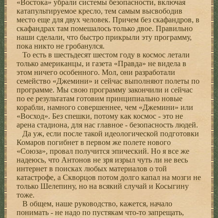
«Востока» убрали системы безопасности, включая
катапультируемое кресло, тем самым высвободив
место еще для двух человек. Причем без скафандров, в
скафандрах там помешалось только двое. Правильно
наши сделали, что быстро прикрыли эту программу,
пока никто не гробанулся.
То есть в шестьдесят шестом году в космос летали
только американцы, и газета «Правда» не видела в
этом ничего особенного. Мол, они разработали
семейство «Джемини» и сейчас выполняют полеты по
программе. Мы свою программу закончили и сейчас
по ее результатам готовим принципиально новые
корабли, намного совершеннее, чем «Джемини» или
«Восход». Без спешки, потому как космос - это не
арена стадиона, для нас главное - безопасность людей.
Да уж, если после такой идеологической подготовки
Комаров погибнет в первом же полете нового
«Союза», провал получится эпический. Но я все же
надеюсь, что Антонов не зря изрыл чуть ли не весь
интернет в поисках любых материалов о той
катастрофе, а Скворцов потом долго капал на мозги не
только Шелепину, но на всякий случай и Косыгину
тоже.
В общем, наше руководство, кажется, начало
понимать - не надо по пустякам что-то запрещать,